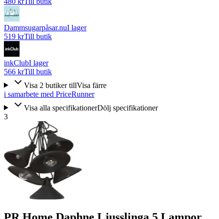
480 kr
Till butik
Dammsugarpåsar.nu
I lager
519 kr
Till butik
inkClub
I lager
566 kr
Till butik
Visa
2
butiker
till
Visa färre
i samarbete med PriceRunner
Visa alla specifikationer
Dölj specifikationer
3
PR Home Daphne Ljusslinga 5 Lampor