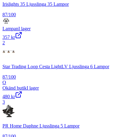
Irislights 35 Ljusslinga 35 Lampor
87
/100
Lampan
I lager
357 kr
2
Star Trading Loop Cesta LightLV Ljusslinga 6 Lampor
87
/100
O
Okänd butik
I lager
480 kr
3
PR Home Daphne Ljusslinga 5 Lampor
87
/100