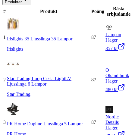
Produkter
Bästa
#
Produkt
Poäng
erbjudande
Lampan
1
87
Irislights 35 Ljusslinga 35 Lampor
I lager
357 kr
Irislights
O
Okänd butik
Star Trading Loop Cesta LightLV
2
87
I lager
Ljusslinga 6 Lampor
480 kr
Star Trading
Nordic
3
87
Details
PR Home Daphne Ljusslinga 5 Lampor
I lager
PR Home