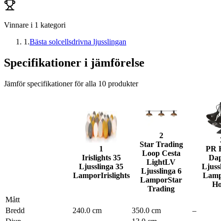
Vinnare i
1
kategori
1
.
Bästa solcellsdrivna ljusslingan
Specifikationer i jämförelse
Jämför specifikationer för alla
10
produkter
2
Star Trading
1
PR 
Loop Cesta
Irislights 35
Da
LightLV
Ljusslinga 35
Ljuss
Ljusslinga 6
Lampor
Irislights
Lam
Lampor
Star
H
Trading
Mått
Bredd
240.0 cm
350.0 cm
–