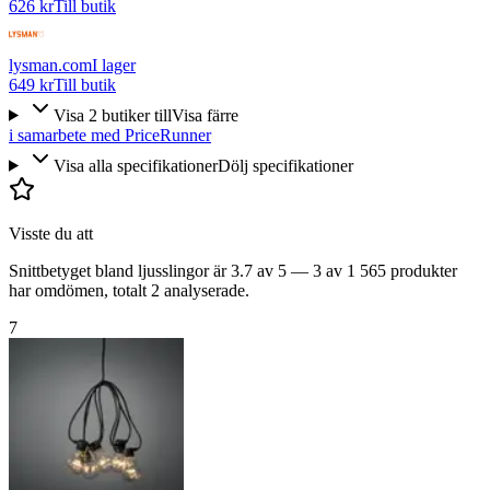
626 kr
Till butik
lysman.com
I lager
649 kr
Till butik
Visa
2
butiker
till
Visa färre
i samarbete med PriceRunner
Visa alla specifikationer
Dölj specifikationer
Visste du att
Snittbetyget bland ljusslingor är 3.7 av 5 — 3 av 1 565 produkter
har omdömen, totalt 2 analyserade.
7