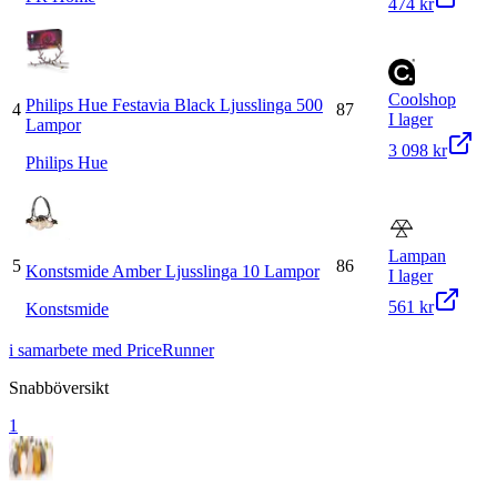
474 kr
Coolshop
Philips Hue Festavia Black Ljusslinga 500
4
87
I lager
Lampor
3 098 kr
Philips Hue
Lampan
5
86
Konstsmide Amber Ljusslinga 10 Lampor
I lager
561 kr
Konstsmide
i samarbete med PriceRunner
Snabböversikt
1