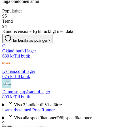
Inga omdömen ännu
Popularitet
95
Trend
94
Kundrecensioner
Ej tillräckligt med data
Hur beräknas poängen?
O
Okänd butik
I lager
630 kr
Till butik
lysman.com
I lager
675 kr
Till butik
Dammsugarpåsar.nu
I lager
899 kr
Till butik
Visa
2
butiker
till
Visa färre
i samarbete med PriceRunner
Visa alla specifikationer
Dölj specifikationer
9