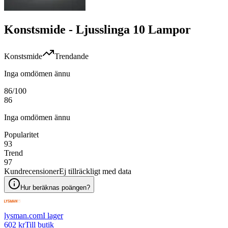
Konstsmide - Ljusslinga 10 Lampor
Konstsmide
Trendande
Inga omdömen ännu
86
/100
86
Inga omdömen ännu
Popularitet
93
Trend
97
Kundrecensioner
Ej tillräckligt med data
Hur beräknas poängen?
lysman.com
I lager
602 kr
Till butik