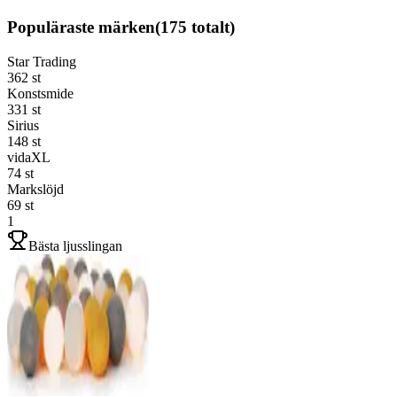
Populäraste märken
(
175
totalt)
Star Trading
362
st
Konstsmide
331
st
Sirius
148
st
vidaXL
74
st
Markslöjd
69
st
1
Bästa ljusslingan