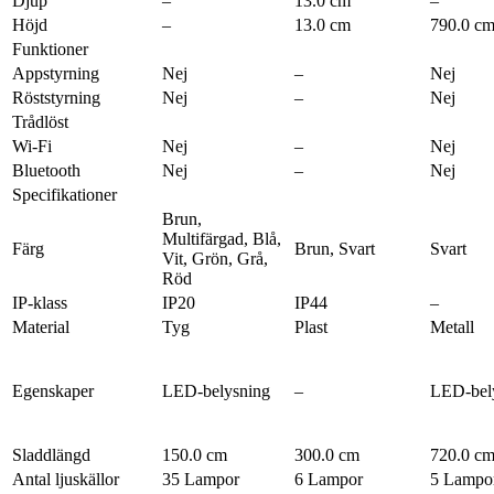
Djup
–
13.0 cm
–
Höjd
–
13.0 cm
790.0 c
Funktioner
Appstyrning
Nej
–
Nej
Röststyrning
Nej
–
Nej
Trådlöst
Wi-Fi
Nej
–
Nej
Bluetooth
Nej
–
Nej
Specifikationer
Brun,
Multifärgad, Blå,
Färg
Brun, Svart
Svart
Vit, Grön, Grå,
Röd
IP-klass
IP20
IP44
–
Material
Tyg
Plast
Metall
Egenskaper
LED-belysning
–
LED-bel
Sladdlängd
150.0 cm
300.0 cm
720.0 c
Antal ljuskällor
35 Lampor
6 Lampor
5 Lampo