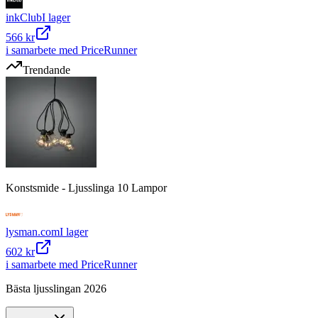
inkClub
I lager
566 kr
i samarbete med PriceRunner
Trendande
Konstsmide - Ljusslinga 10 Lampor
lysman.com
I lager
602 kr
i samarbete med PriceRunner
Bästa ljusslingan 2026