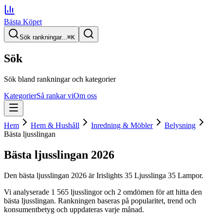
Bästa Köpet
Sök rankningar...
⌘
K
Sök
Sök bland rankningar och kategorier
Kategorier
Så rankar vi
Om oss
Hem
Hem & Hushåll
Inredning & Möbler
Belysning
Bästa ljusslingan
Bästa ljusslingan
2026
Den
bästa ljusslingan
2026
är
Irislights 35 Ljusslinga 35 Lampor
.
Vi analyserade
1 565
ljusslingor
och 2 omdömen
för att hitta
den
bästa ljusslingan
. Rankningen baseras på popularitet, trend och
konsumentbetyg och uppdateras varje månad.