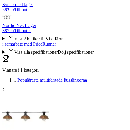
Svenssons
I lager
383 kr
Till butik
Nordic Nest
I lager
387 kr
Till butik
Visa
2
butiker
till
Visa färre
i samarbete med PriceRunner
Visa alla specifikationer
Dölj specifikationer
Vinnare i
1
kategori
1
.
Populäraste multifärgade ljusslingorna
2