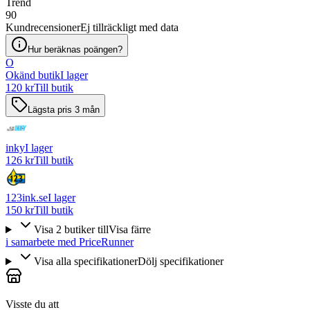
Trend
90
Kundrecensioner
Ej tillräckligt med data
Hur beräknas poängen?
O
Okänd butik
I lager
120 kr
Till butik
Lägsta pris 3 mån
inky
I lager
126 kr
Till butik
123ink.se
I lager
150 kr
Till butik
Visa
2
butiker
till
Visa färre
i samarbete med PriceRunner
Visa alla specifikationer
Dölj specifikationer
Visste du att