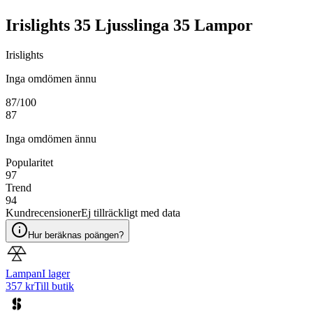
Irislights 35 Ljusslinga 35 Lampor
Irislights
Inga omdömen ännu
87
/100
87
Inga omdömen ännu
Popularitet
97
Trend
94
Kundrecensioner
Ej tillräckligt med data
Hur beräknas poängen?
Lampan
I lager
357 kr
Till butik