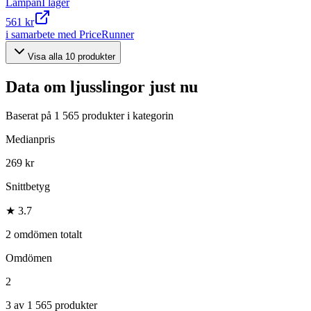
Lampan
I lager
561 kr
i samarbete med PriceRunner
Visa alla
10
produkter
Data om
ljusslingor
just nu
Baserat på
1 565
produkter i kategorin
Medianpris
269 kr
Snittbetyg
★ 3.7
2 omdömen totalt
Omdömen
2
3 av 1 565 produkter