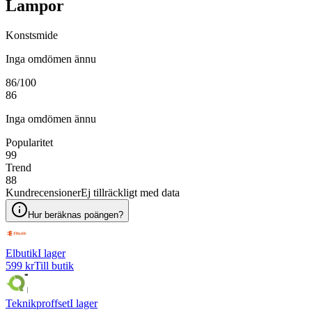
Lampor
Konstsmide
Inga omdömen ännu
86
/100
86
Inga omdömen ännu
Popularitet
99
Trend
88
Kundrecensioner
Ej tillräckligt med data
Hur beräknas poängen?
Elbutik
I lager
599 kr
Till butik
Teknikproffset
I lager