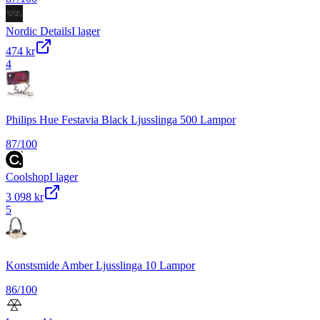
Nordic Details
I lager
474 kr
4
Philips Hue Festavia Black Ljusslinga 500 Lampor
87
/100
Coolshop
I lager
3 098 kr
5
Konstsmide Amber Ljusslinga 10 Lampor
86
/100