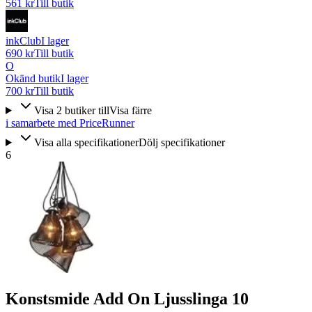
561 kr
Till butik
inkClub
I lager
690 kr
Till butik
O
Okänd butik
I lager
700 kr
Till butik
Visa
2
butiker
till
Visa färre
i samarbete med PriceRunner
Visa alla specifikationer
Dölj specifikationer
6
Konstsmide Add On Ljusslinga 10