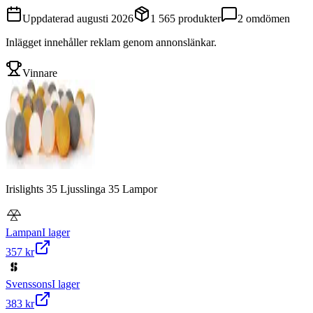
Uppdaterad
augusti 2026
1 565
produkter
2
omdömen
Inlägget innehåller reklam genom annonslänkar.
Vinnare
Irislights 35 Ljusslinga 35 Lampor
Lampan
I lager
357 kr
Svenssons
I lager
383 kr