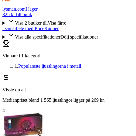
lysman.com
I lager
825 kr
Till butik
Visa
2
butiker
till
Visa färre
i samarbete med PriceRunner
Visa alla specifikationer
Dölj specifikationer
Vinnare i
1
kategori
1
.
Populäraste ljusslingorna i metall
Visste du att
Medianpriset bland 1 565 ljusslingor ligger på 269 kr.
4