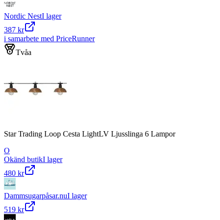
Nordic Nest
I lager
387 kr
i samarbete med PriceRunner
Tvåa
Star Trading Loop Cesta LightLV Ljusslinga 6 Lampor
O
Okänd butik
I lager
480 kr
Dammsugarpåsar.nu
I lager
519 kr