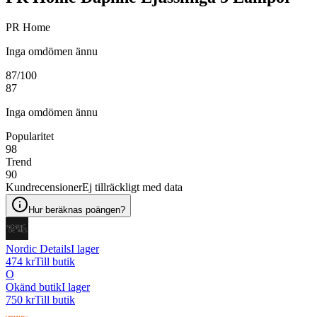
PR Home
Inga omdömen ännu
87
/100
87
Inga omdömen ännu
Popularitet
98
Trend
90
Kundrecensioner
Ej tillräckligt med data
Hur beräknas poängen?
Nordic Details
I lager
474 kr
Till butik
O
Okänd butik
I lager
750 kr
Till butik