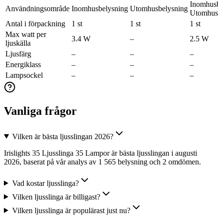
Inomhusb
Användningsområde
Inomhusbelysning
Utomhusbelysning
Utomhus
Antal i förpackning
1 st
1 st
1 st
Max watt per
3.4 W
–
2.5 W
ljuskälla
Ljusfärg
–
–
–
Energiklass
–
–
–
Lampsockel
–
–
–
Vanliga frågor
Vilken är bästa ljusslingan 2026?
Irislights 35 Ljusslinga 35 Lampor är bästa ljusslingan i augusti
2026, baserat på vår analys av 1 565 belysning och 2 omdömen.
Vad kostar ljusslinga?
Vilken ljusslinga är billigast?
Vilken ljusslinga är populärast just nu?