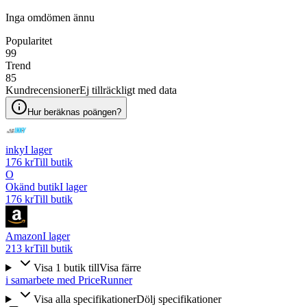
Inga omdömen ännu
Popularitet
99
Trend
85
Kundrecensioner
Ej tillräckligt med data
Hur beräknas poängen?
inky
I lager
176 kr
Till butik
O
Okänd butik
I lager
176 kr
Till butik
Amazon
I lager
213 kr
Till butik
Visa
1
butik
till
Visa färre
i samarbete med PriceRunner
Visa alla specifikationer
Dölj specifikationer