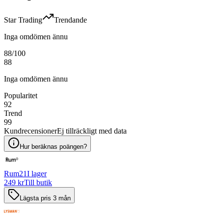
Star Trading
Trendande
Inga omdömen ännu
88
/100
88
Inga omdömen ännu
Popularitet
92
Trend
99
Kundrecensioner
Ej tillräckligt med data
Hur beräknas poängen?
Rum21
I lager
249 kr
Till butik
Lägsta pris 3 mån