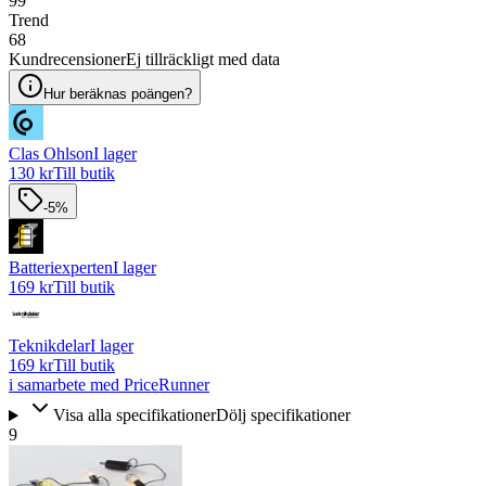
99
Trend
68
Kundrecensioner
Ej tillräckligt med data
Hur beräknas poängen?
Clas Ohlson
I lager
130 kr
Till butik
-5%
Batteriexperten
I lager
169 kr
Till butik
Teknikdelar
I lager
169 kr
Till butik
i samarbete med PriceRunner
Visa alla specifikationer
Dölj specifikationer
9