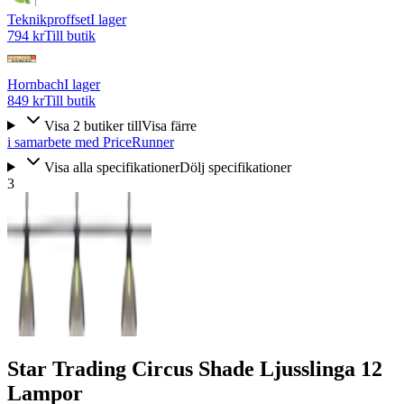
Teknikproffset
I lager
794 kr
Till butik
Hornbach
I lager
849 kr
Till butik
Visa
2
butiker
till
Visa färre
i samarbete med PriceRunner
Visa alla specifikationer
Dölj specifikationer
3
Star Trading Circus Shade Ljusslinga 12
Lampor