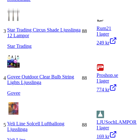
Rum21
Star Trading Circus Shade Ljusslinga
3
88
I lager
12 Lampor
249 kr
Star Trading
Proshop.se
Govee Outdoor Clear Bulb String
4
88
I lager
Lights Ljusslinga
774 kr
Govee
LJUSochLAMPOR
Veli Line Solcell Luftballong
5
88
I lager
Ljusslinga
169 kr
Veli Line