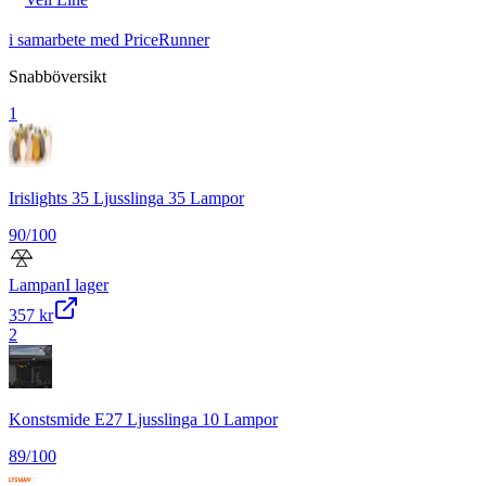
i samarbete med PriceRunner
Snabböversikt
1
Irislights 35 Ljusslinga 35 Lampor
90
/100
Lampan
I lager
357 kr
2
Konstsmide E27 Ljusslinga 10 Lampor
89
/100