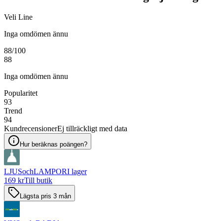
Veli Line
Inga omdömen ännu
88
/100
88
Inga omdömen ännu
Popularitet
93
Trend
94
Kundrecensioner
Ej tillräckligt med data
Hur beräknas poängen?
LJUSochLAMPOR
I lager
169 kr
Till butik
Lägsta pris 3 mån