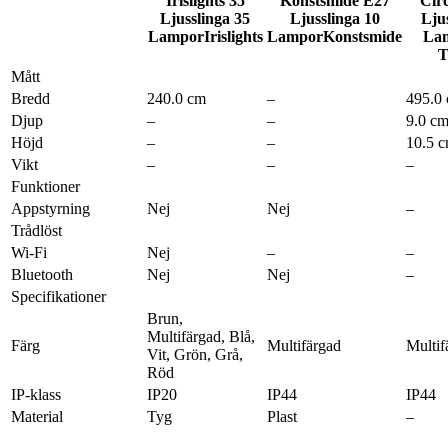
Irislights 35
Konstsmide E27
Cir
Ljusslinga 35
Ljusslinga 10
Lju
Lampor
Irislights
Lampor
Konstsmide
La
T
Mått
Bredd
240.0 cm
–
495.0
Djup
–
–
9.0 c
Höjd
–
–
10.5 
Vikt
–
–
–
Funktioner
Appstyrning
Nej
Nej
–
Trådlöst
Wi-Fi
Nej
–
–
Bluetooth
Nej
Nej
–
Specifikationer
Brun,
Multifärgad, Blå,
Färg
Multifärgad
Multif
Vit, Grön, Grå,
Röd
IP-klass
IP20
IP44
IP44
Material
Tyg
Plast
–