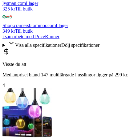
lysman.com
I lager
325 kr
Till butik
Shop.cramersblommor.com
I lager
349 kr
Till butik
i samarbete med PriceRunner
Visa alla specifikationer
Dölj specifikationer
Visste du att
Medianpriset bland 147 multifärgade ljusslingor ligger på 299 kr.
4