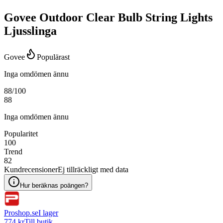
Govee Outdoor Clear Bulb String Lights
Ljusslinga
Govee
Populärast
Inga omdömen ännu
88
/100
88
Inga omdömen ännu
Popularitet
100
Trend
82
Kundrecensioner
Ej tillräckligt med data
Hur beräknas poängen?
Proshop.se
I lager
774 kr
Till butik