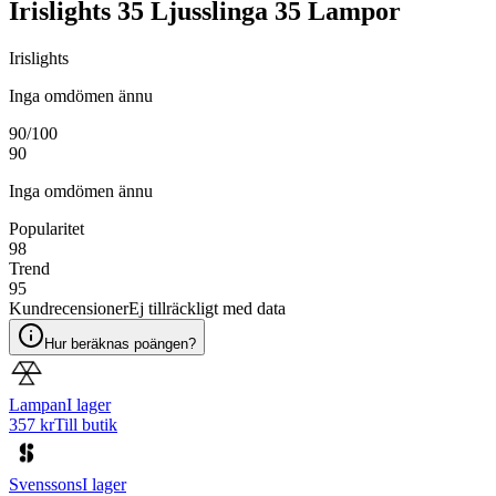
Irislights 35 Ljusslinga 35 Lampor
Irislights
Inga omdömen ännu
90
/100
90
Inga omdömen ännu
Popularitet
98
Trend
95
Kundrecensioner
Ej tillräckligt med data
Hur beräknas poängen?
Lampan
I lager
357 kr
Till butik
Svenssons
I lager