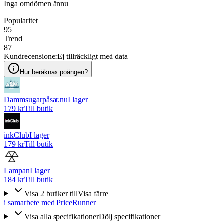
Inga omdömen ännu
Popularitet
95
Trend
87
Kundrecensioner
Ej tillräckligt med data
Hur beräknas poängen?
Dammsugarpåsar.nu
I lager
179 kr
Till butik
inkClub
I lager
179 kr
Till butik
Lampan
I lager
184 kr
Till butik
Visa
2
butiker
till
Visa färre
i samarbete med PriceRunner
Visa alla specifikationer
Dölj specifikationer