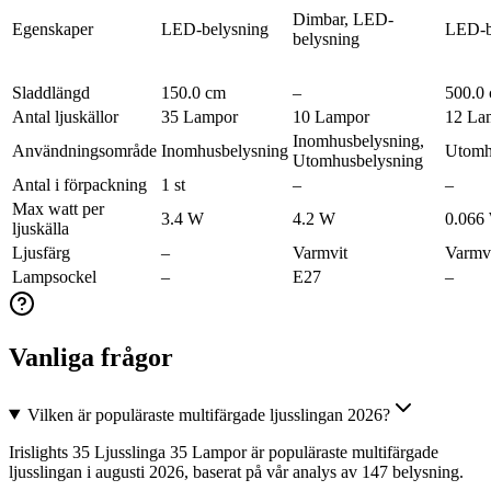
Dimbar, LED-
Egenskaper
LED-belysning
LED-b
belysning
Sladdlängd
150.0 cm
–
500.0
Antal ljuskällor
35 Lampor
10 Lampor
12 La
Inomhusbelysning,
Användningsområde
Inomhusbelysning
Utomh
Utomhusbelysning
Antal i förpackning
1 st
–
–
Max watt per
3.4 W
4.2 W
0.066
ljuskälla
Ljusfärg
–
Varmvit
Varmv
Lampsockel
–
E27
–
Vanliga frågor
Vilken är populäraste multifärgade ljusslingan 2026?
Irislights 35 Ljusslinga 35 Lampor är populäraste multifärgade
ljusslingan i augusti 2026, baserat på vår analys av 147 belysning.