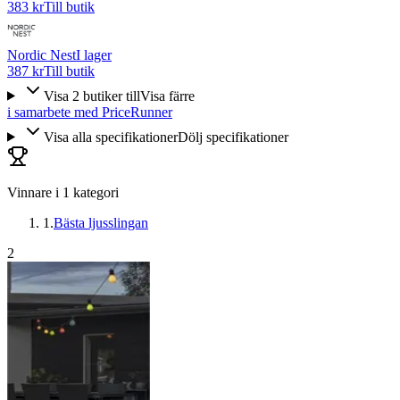
383 kr
Till butik
Nordic Nest
I lager
387 kr
Till butik
Visa
2
butiker
till
Visa färre
i samarbete med PriceRunner
Visa alla specifikationer
Dölj specifikationer
Vinnare i
1
kategori
1
.
Bästa ljusslingan
2