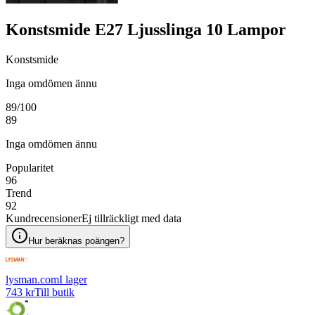
Konstsmide E27 Ljusslinga 10 Lampor
Konstsmide
Inga omdömen ännu
89
/100
89
Inga omdömen ännu
Popularitet
96
Trend
92
Kundrecensioner
Ej tillräckligt med data
Hur beräknas poängen?
lysman.com
I lager
743 kr
Till butik