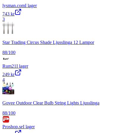
lysman.com
I lager
743 kr
3
Star Trading Circus Shade Ljusslinga 12 Lampor
88
/100
Rum21
I lager
249 kr
4
Govee Outdoor Clear Bulb String Lights Ljusslinga
88
/100
Proshop.se
I lager