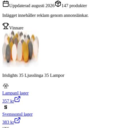
Uppdaterad
augusti 2026
147
produkter
Inlägget innehåller reklam genom annonslänkar.
Vinnare
Irislights 35 Ljusslinga 35 Lampor
Lampan
I lager
357 kr
Svenssons
I lager
383 kr