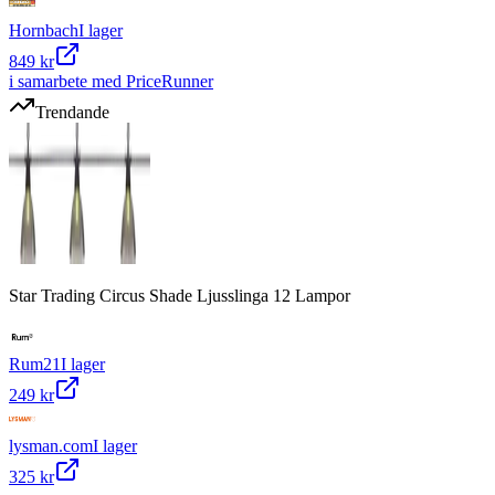
Hornbach
I lager
849 kr
i samarbete med PriceRunner
Trendande
Star Trading Circus Shade Ljusslinga 12 Lampor
Rum21
I lager
249 kr
lysman.com
I lager
325 kr