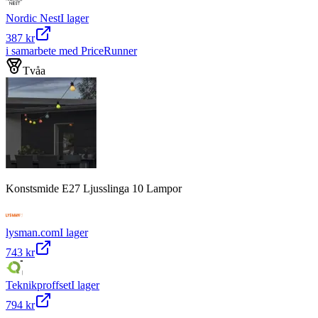
Nordic Nest
I lager
387 kr
i samarbete med PriceRunner
Tvåa
Konstsmide E27 Ljusslinga 10 Lampor
lysman.com
I lager
743 kr
Teknikproffset
I lager
794 kr