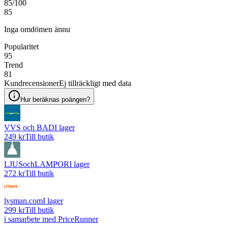
85
/100
85
Inga omdömen ännu
Popularitet
95
Trend
81
Kundrecensioner
Ej tillräckligt med data
Hur beräknas poängen?
VVS och BAD
I lager
249 kr
Till butik
LJUSochLAMPOR
I lager
272 kr
Till butik
lysman.com
I lager
299 kr
Till butik
i samarbete med PriceRunner