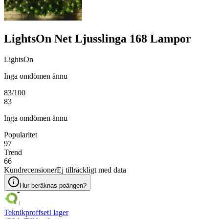
LightsOn Net Ljusslinga 168 Lampor
LightsOn
Inga omdömen ännu
83
/100
83
Inga omdömen ännu
Popularitet
97
Trend
66
Kundrecensioner
Ej tillräckligt med data
Hur beräknas poängen?
Teknikproffset
I lager