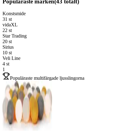
Populäraste märken
(
43
totalt)
Konstsmide
31
st
vidaXL
22
st
Star Trading
20
st
Sirius
10
st
Veli Line
4
st
1
Populäraste multifärgade ljusslingorna