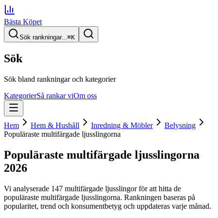
Bästa Köpet
Sök rankningar...
⌘
K
Sök
Sök bland rankningar och kategorier
Kategorier
Så rankar vi
Om oss
Hem
Hem & Hushåll
Inredning & Möbler
Belysning
Populäraste multifärgade ljusslingorna
Populäraste multifärgade ljusslingorna
2026
Vi analyserade
147
multifärgade ljusslingor
för att hitta
de
populäraste multifärgade ljusslingorna
. Rankningen baseras på
popularitet, trend och konsumentbetyg och uppdateras varje månad.