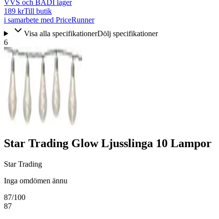
VVS och BAD
I lager
189 kr
Till butik
i samarbete med PriceRunner
Visa alla specifikationer
Dölj specifikationer
6
Star Trading Glow Ljusslinga 10 Lampor
Star Trading
Inga omdömen ännu
87
/100
87