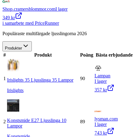
Shop.cramersblommor.com
I lager
349 kr
i samarbete med PriceRunner
Populäraste multifärgade ljusslingorna 2026
Produkter
#
Produkt
Poäng
Bästa erbjudande
Lampan
1
90
Irislights 35 Ljusslinga 35 Lampor
I lager
357 kr
Irislights
lysman.com
Konstsmide E27 Ljusslinga 10
2
89
I lager
Lampor
743 kr
Konstsmide