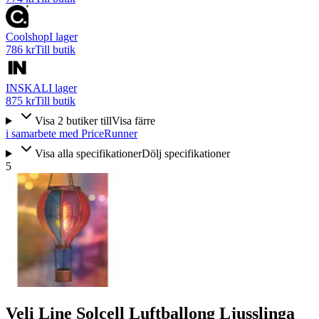
Coolshop
I lager
786 kr
Till butik
INSKAL
I lager
875 kr
Till butik
Visa
2
butiker
till
Visa färre
i samarbete med PriceRunner
Visa alla specifikationer
Dölj specifikationer
5
Veli Line Solcell Luftballong Ljusslinga