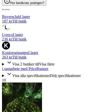
Hur beräknas poängen?
Buyersclub
I lager
187 kr
Till butik
Lyreco
I lager
236 kr
Till butik
Kontorsgiganten
I lager
263 kr
Till butik
Visa
2
butiker
till
Visa färre
i samarbete med PriceRunner
Visa alla specifikationer
Dölj specifikationer
10