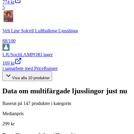
774 kr
5
Veli Line Solcell Luftballong Ljusslinga
88
/100
LJUSochLAMPOR
I lager
169 kr
i samarbete med PriceRunner
Visa alla
10
produkter
Data om
multifärgade ljusslingor
just nu
Baserat på
147
produkter i kategorin
Medianpris
299 kr