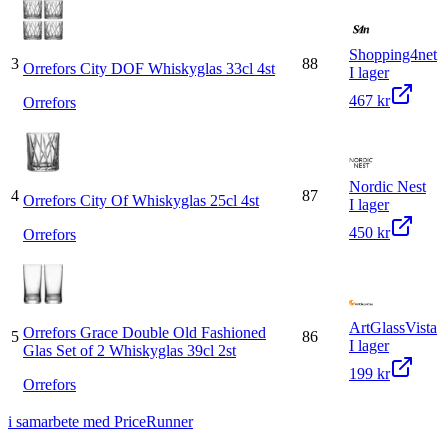
Shopping4net
3
88
Orrefors City DOF Whiskyglas 33cl 4st
I lager
467 kr
Orrefors
Nordic Nest
4
87
Orrefors City Of Whiskyglas 25cl 4st
I lager
450 kr
Orrefors
ArtGlassVista
Orrefors Grace Double Old Fashioned
5
86
I lager
Glas Set of 2 Whiskyglas 39cl 2st
199 kr
Orrefors
i samarbete med PriceRunner