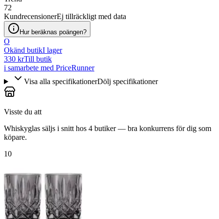
72
Kundrecensioner
Ej tillräckligt med data
Hur beräknas poängen?
O
Okänd butik
I lager
330 kr
Till butik
i samarbete med PriceRunner
Visa alla specifikationer
Dölj specifikationer
Visste du att
Whiskyglas säljs i snitt hos 4 butiker — bra konkurrens för dig som
köpare.
10