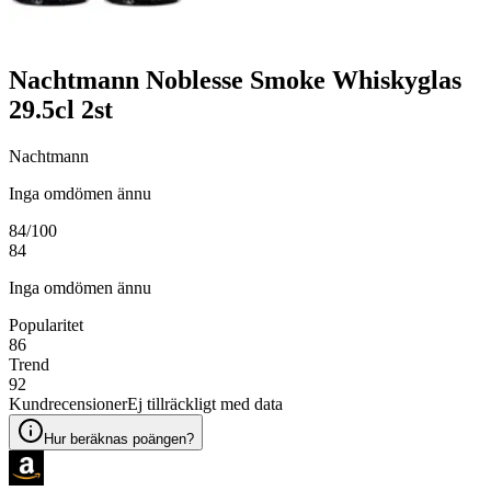
Nachtmann Noblesse Smoke Whiskyglas
29.5cl 2st
Nachtmann
Inga omdömen ännu
84
/100
84
Inga omdömen ännu
Popularitet
86
Trend
92
Kundrecensioner
Ej tillräckligt med data
Hur beräknas poängen?