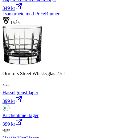
349 kr
i samarbete med PriceRunner
Tvåa
Orrefors Street Whiskyglas 27cl
Hasselgrens
I lager
399 kr
Kitchentime
I lager
399 kr