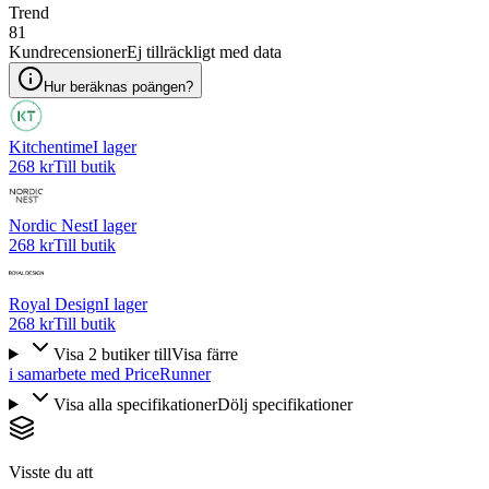
Trend
81
Kundrecensioner
Ej tillräckligt med data
Hur beräknas poängen?
Kitchentime
I lager
268 kr
Till butik
Nordic Nest
I lager
268 kr
Till butik
Royal Design
I lager
268 kr
Till butik
Visa
2
butiker
till
Visa färre
i samarbete med PriceRunner
Visa alla specifikationer
Dölj specifikationer
Visste du att