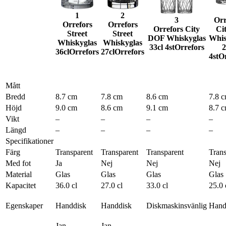
1
2
3
Orr
Orrefors
Orrefors
Orrefors City
Ci
Street
Street
DOF Whiskyglas
Whis
Whiskyglas
Whiskyglas
33cl 4st
Orrefors
2
36cl
Orrefors
27cl
Orrefors
4st
Or
Mått
Bredd
8.7 cm
7.8 cm
8.6 cm
7.8 
Höjd
9.0 cm
8.6 cm
9.1 cm
8.7 
Vikt
–
–
–
–
Längd
–
–
–
–
Specifikationer
Färg
Transparent
Transparent
Transparent
Trans
Med fot
Ja
Nej
Nej
Nej
Material
Glas
Glas
Glas
Glas
Kapacitet
36.0 cl
27.0 cl
33.0 cl
25.0 
Egenskaper
Handdisk
Handdisk
Diskmaskinsvänlig
Hand
Jan
Jan