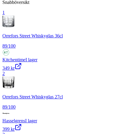
Snabböversikt
1
Orrefors Street Whiskyglas 36cl
89
/100
Kitchentime
I lager
349 kr
2
Orrefors Street Whiskyglas 27cl
89
/100
Hasselgrens
I lager
399 kr