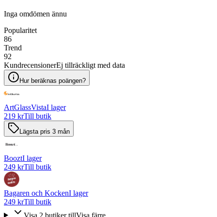
Inga omdömen ännu
Popularitet
86
Trend
92
Kundrecensioner
Ej tillräckligt med data
Hur beräknas poängen?
ArtGlassVista
I lager
219 kr
Till butik
Lägsta pris 3 mån
Boozt
I lager
249 kr
Till butik
Bagaren och Kocken
I lager
249 kr
Till butik
Visa
2
butiker
till
Visa färre