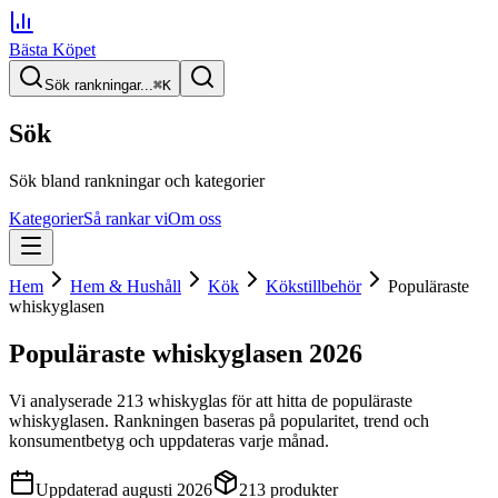
Bästa Köpet
Sök rankningar...
⌘
K
Sök
Sök bland rankningar och kategorier
Kategorier
Så rankar vi
Om oss
Hem
Hem & Hushåll
Kök
Kökstillbehör
Populäraste
whiskyglasen
Populäraste whiskyglasen
2026
Vi analyserade
213
whiskyglas
för att hitta
de
populäraste
whiskyglasen
. Rankningen baseras på popularitet, trend och
konsumentbetyg och uppdateras varje månad.
Uppdaterad
augusti 2026
213
produkter