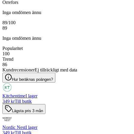
Orrefors
Inga omdömen ännu
89
/100
89
Inga omdömen ännu
Popularitet
100
Trend
86
Kundrecensioner
Ej tillräckligt med data
Hur beräknas poängen?
Kitchentime
I lager
349 kr
Till butik
Lägsta pris 3 mån
Nordic Nest
I lager
349 kr
Till butik