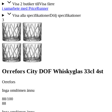
Visa
2
butiker
till
Visa färre
i samarbete med PriceRunner
Visa alla specifikationer
Dölj specifikationer
3
Orrefors City DOF Whiskyglas 33cl 4st
Orrefors
Inga omdömen ännu
88
/100
88
Inga omdömen ännu