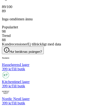
89
/100
89
Inga omdömen ännu
Popularitet
98
Trend
88
Kundrecensioner
Ej tillräckligt med data
Hur beräknas poängen?
Hasselgrens
I lager
399 kr
Till butik
Kitchentime
I lager
399 kr
Till butik
Nordic Nest
I lager
399 kr
Till butik