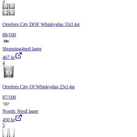
3
Orrefors City DOF Whiskyglas 33cl 4st
88
/100
Shopping4net
I lager
467 kr
4
Orrefors City Of Whiskyglas 25cl 4st
87
/100
Nordic Nest
I lager
450 kr
5