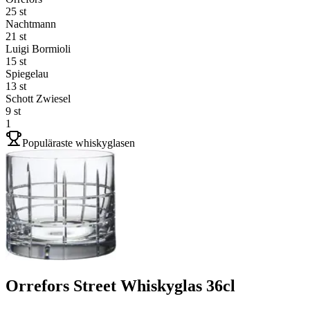
25
st
Nachtmann
21
st
Luigi Bormioli
15
st
Spiegelau
13
st
Schott Zwiesel
9
st
1
Populäraste whiskyglasen
Orrefors Street Whiskyglas 36cl