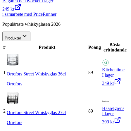
Bagaren och Kocken
I lager
249 kr
i samarbete med PriceRunner
Populäraste whiskyglasen 2026
Produkter
Bästa
#
Produkt
Poäng
erbjudande
Kitchentime
1
89
Orrefors Street Whiskyglas 36cl
I lager
349 kr
Orrefors
Hasselgrens
2
89
Orrefors Street Whiskyglas 27cl
I lager
399 kr
Orrefors