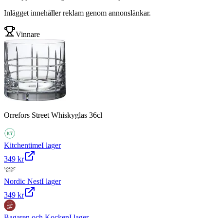
Inlägget innehåller reklam genom annonslänkar.
Vinnare
Orrefors Street Whiskyglas 36cl
Kitchentime
I lager
349 kr
Nordic Nest
I lager
349 kr
Bagaren och Kocken
I lager