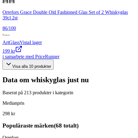
Orrefors Grace Double Old Fashioned Glas Set of 2 Whiskyglas
39cl 2st
86
/100
ArtGlassVista
I lager
199 kr
i samarbete med PriceRunner
Visa alla
10
produkter
Data om
whiskyglas
just nu
Baserat på
213
produkter i kategorin
Medianpris
298 kr
Populäraste märken
(
68
totalt)
Orrefors