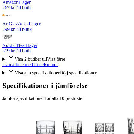
Amazon
I lager
267 kr
Till butik
ArtGlassVista
I lager
299 kr
Till butik
Nordic Nest
I lager
319 kr
Till butik
Visa
2
butiker
till
Visa färre
i samarbete med PriceRunner
Visa alla specifikationer
Dölj specifikationer
Specifikationer i jämförelse
Jämför specifikationer för alla
10
produkter