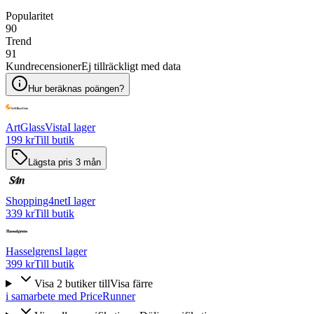
Popularitet
90
Trend
91
Kundrecensioner
Ej tillräckligt med data
Hur beräknas poängen?
ArtGlassVista
I lager
199 kr
Till butik
Lägsta pris 3 mån
Shopping4net
I lager
339 kr
Till butik
Hasselgrens
I lager
399 kr
Till butik
Visa
2
butiker
till
Visa färre
i samarbete med PriceRunner