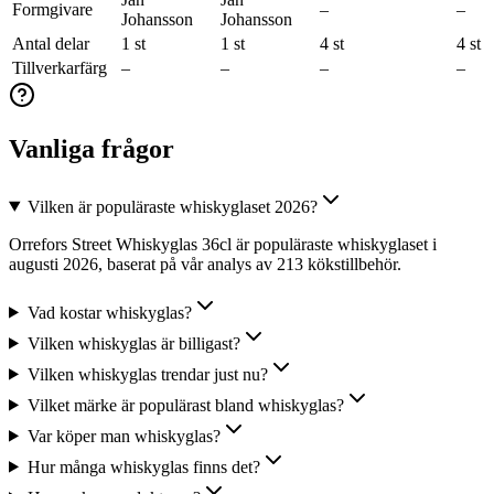
Formgivare
–
–
Johansson
Johansson
Antal delar
1 st
1 st
4 st
4 st
Tillverkarfärg
–
–
–
–
Vanliga frågor
Vilken är populäraste whiskyglaset 2026?
Orrefors Street Whiskyglas 36cl är populäraste whiskyglaset i
augusti 2026, baserat på vår analys av 213 kökstillbehör.
Vad kostar whiskyglas?
Vilken whiskyglas är billigast?
Vilken whiskyglas trendar just nu?
Vilket märke är populärast bland whiskyglas?
Var köper man whiskyglas?
Hur många whiskyglas finns det?