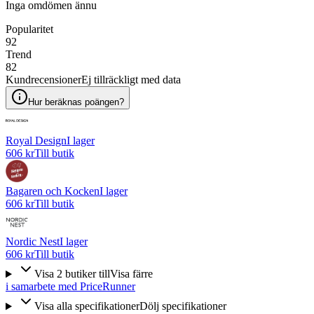
Inga omdömen ännu
Popularitet
92
Trend
82
Kundrecensioner
Ej tillräckligt med data
Hur beräknas poängen?
Royal Design
I lager
606 kr
Till butik
Bagaren och Kocken
I lager
606 kr
Till butik
Nordic Nest
I lager
606 kr
Till butik
Visa
2
butiker
till
Visa färre
i samarbete med PriceRunner
Visa alla specifikationer
Dölj specifikationer