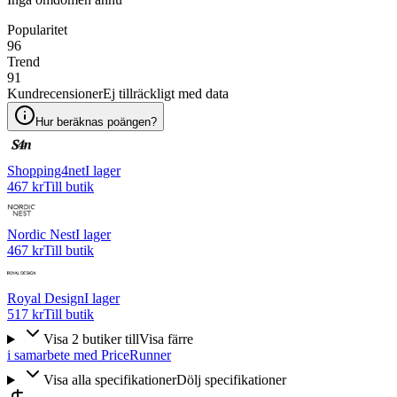
Popularitet
96
Trend
91
Kundrecensioner
Ej tillräckligt med data
Hur beräknas poängen?
Shopping4net
I lager
467 kr
Till butik
Nordic Nest
I lager
467 kr
Till butik
Royal Design
I lager
517 kr
Till butik
Visa
2
butiker
till
Visa färre
i samarbete med PriceRunner
Visa alla specifikationer
Dölj specifikationer