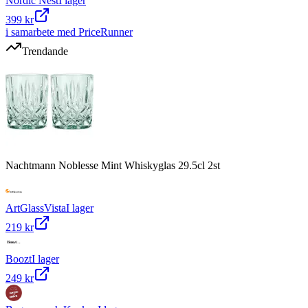
Nordic Nest
I lager
399 kr
i samarbete med PriceRunner
Trendande
Nachtmann Noblesse Mint Whiskyglas 29.5cl 2st
ArtGlassVista
I lager
219 kr
Boozt
I lager
249 kr