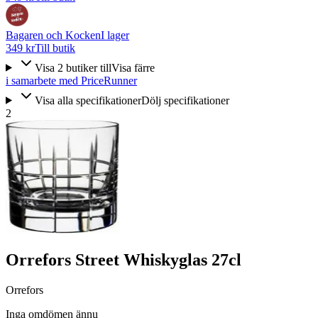
Bagaren och Kocken
I lager
349 kr
Till butik
Visa
2
butiker
till
Visa färre
i samarbete med PriceRunner
Visa alla specifikationer
Dölj specifikationer
2
Orrefors Street Whiskyglas 27cl
Orrefors
Inga omdömen ännu