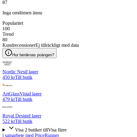
87
Inga omdömen ännu
Popularitet
100
Trend
80
Kundrecensioner
Ej tillräckligt med data
Hur beräknas poängen?
Nordic Nest
I lager
450 kr
Till butik
ArtGlassVista
I lager
479 kr
Till butik
Royal Design
I lager
522 kr
Till butik
Visa
2
butiker
till
Visa färre
i samarbete med PriceRunner