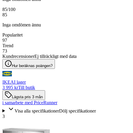
85
/100
85
Inga omdömen ännu
Popularitet
97
Trend
73
Kundrecensioner
Ej tillräckligt med data
Hur beräknas poängen?
IKEA
I lager
3 995 kr
Till butik
Lägsta pris 3 mån
i samarbete med PriceRunner
Visa alla specifikationer
Dölj specifikationer
3