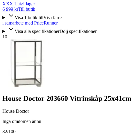
XXX Lutz
I lager
6 999 kr
Till butik
Visa
1
butik
till
Visa färre
i samarbete med PriceRunner
Visa alla specifikationer
Dölj specifikationer
10
House Doctor 203660 Vitrinskåp 25x41cm
House Doctor
Inga omdömen ännu
82
/100