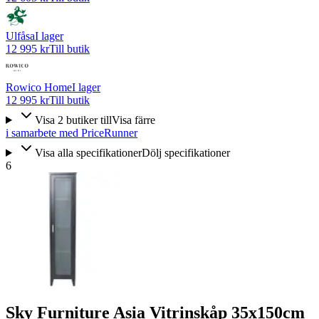
Ulfåsa
I lager
12 995 kr
Till butik
Rowico Home
I lager
12 995 kr
Till butik
Visa
2
butiker
till
Visa färre
i samarbete med PriceRunner
Visa alla specifikationer
Dölj specifikationer
6
Sky Furniture Asia Vitrinskåp 35x150cm