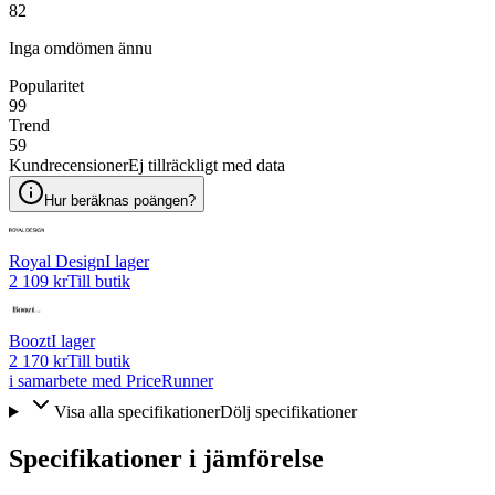
82
Inga omdömen ännu
Popularitet
99
Trend
59
Kundrecensioner
Ej tillräckligt med data
Hur beräknas poängen?
Royal Design
I lager
2 109 kr
Till butik
Boozt
I lager
2 170 kr
Till butik
i samarbete med PriceRunner
Visa alla specifikationer
Dölj specifikationer
Specifikationer i jämförelse