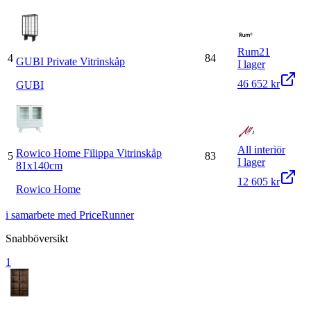
Rum21
4
84
GUBI Private Vitrinskåp
I lager
46 652 kr
GUBI
All interiör
Rowico Home Filippa Vitrinskåp
5
83
I lager
81x140cm
12 605 kr
Rowico Home
i samarbete med PriceRunner
Snabböversikt
1