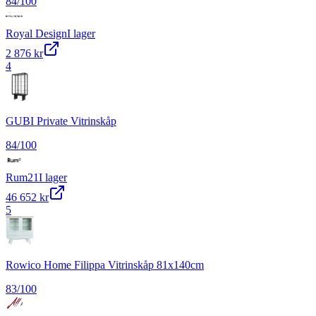
84
/100
Royal Design
I lager
2 876 kr
4
GUBI Private Vitrinskåp
84
/100
Rum21
I lager
46 652 kr
5
Rowico Home Filippa Vitrinskåp 81x140cm
83
/100