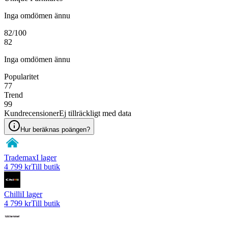
Inga omdömen ännu
82
/100
82
Inga omdömen ännu
Popularitet
77
Trend
99
Kundrecensioner
Ej tillräckligt med data
Hur beräknas poängen?
Trademax
I lager
4 799 kr
Till butik
Chilli
I lager
4 799 kr
Till butik