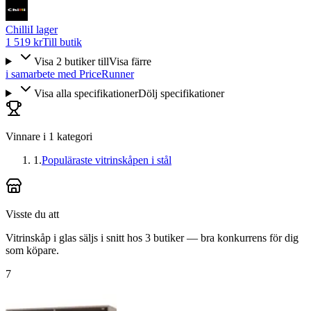
Chilli
I lager
1 519 kr
Till butik
Visa
2
butiker
till
Visa färre
i samarbete med PriceRunner
Visa alla specifikationer
Dölj specifikationer
Vinnare i
1
kategori
1
.
Populäraste vitrinskåpen i stål
Visste du att
Vitrinskåp i glas säljs i snitt hos 3 butiker — bra konkurrens för dig
som köpare.
7