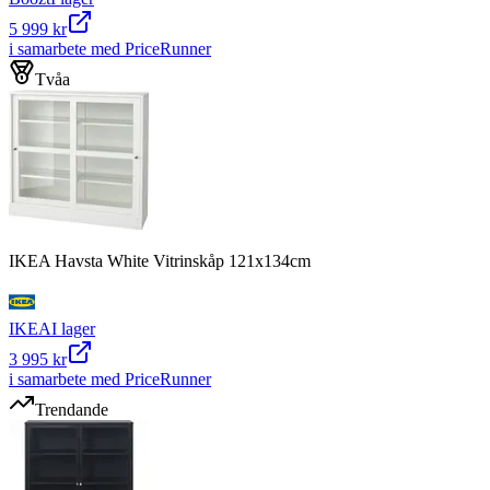
5 999 kr
i samarbete med PriceRunner
Tvåa
IKEA Havsta White Vitrinskåp 121x134cm
IKEA
I lager
3 995 kr
i samarbete med PriceRunner
Trendande