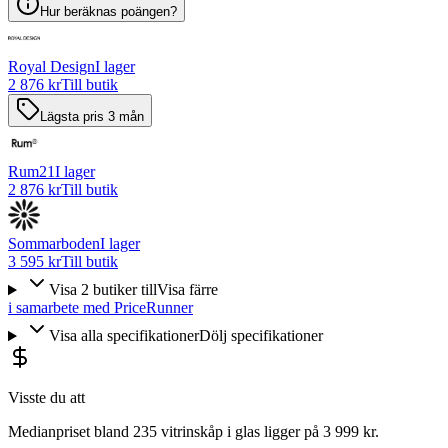
Hur beräknas poängen?
Royal Design
I lager
2 876 kr
Till butik
Lägsta pris 3 mån
Rum21
I lager
2 876 kr
Till butik
Sommarboden
I lager
3 595 kr
Till butik
Visa
2
butiker
till
Visa färre
i samarbete med PriceRunner
Visa alla specifikationer
Dölj specifikationer
Visste du att
Medianpriset bland 235 vitrinskåp i glas ligger på 3 999 kr.