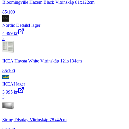
Bloomingville Hazem Black Vitrinskåp 81x122cm
85
/100
Nordic Details
I lager
4 499 kr
2
IKEA Havsta White Vitrinskåp 121x134cm
85
/100
IKEA
I lager
3 995 kr
3
String Display Vitrinskåp 78x42cm