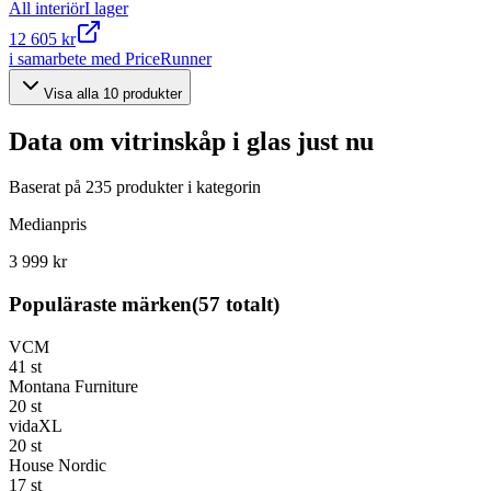
All interiör
I lager
12 605 kr
i samarbete med PriceRunner
Visa alla
10
produkter
Data om
vitrinskåp i glas
just nu
Baserat på
235
produkter i kategorin
Medianpris
3 999 kr
Populäraste märken
(
57
totalt)
VCM
41
st
Montana Furniture
20
st
vidaXL
20
st
House Nordic
17
st