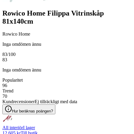
Rowico Home Filippa Vitrinskåp
81x140cm
Rowico Home
Inga omdömen ännu
83
/100
83
Inga omdömen ännu
Popularitet
96
Trend
70
Kundrecensioner
Ej tillräckligt med data
Hur beräknas poängen?
All interiör
I lager
12 605 kr
Till butik