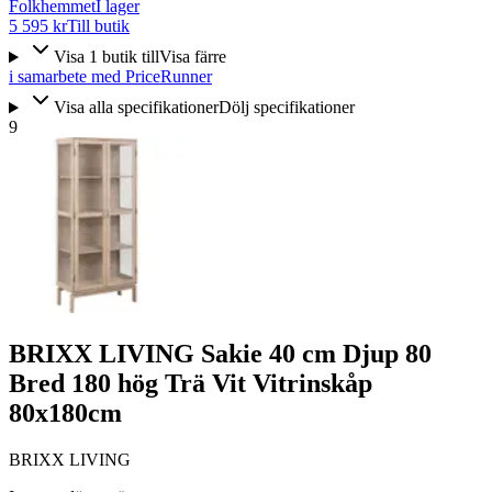
Folkhemmet
I lager
5 595 kr
Till butik
Visa
1
butik
till
Visa färre
i samarbete med PriceRunner
Visa alla specifikationer
Dölj specifikationer
9
BRIXX LIVING Sakie 40 cm Djup 80
Bred 180 hög Trä Vit Vitrinskåp
80x180cm
BRIXX LIVING