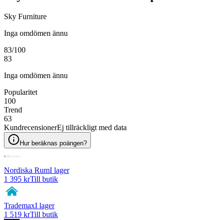
Sky Furniture
Inga omdömen ännu
83
/100
83
Inga omdömen ännu
Popularitet
100
Trend
63
Kundrecensioner
Ej tillräckligt med data
Hur beräknas poängen?
Nordiska Rum
I lager
1 395 kr
Till butik
Trademax
I lager
1 519 kr
Till butik