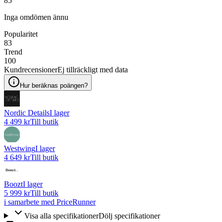
85
Inga omdömen ännu
Popularitet
83
Trend
100
Kundrecensioner
Ej tillräckligt med data
Hur beräknas poängen?
Nordic Details
I lager
4 499 kr
Till butik
Westwing
I lager
4 649 kr
Till butik
Boozt
I lager
5 999 kr
Till butik
i samarbete med PriceRunner
Visa alla specifikationer
Dölj specifikationer