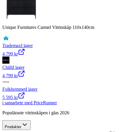
Unique Furnitures Carmel Vitrinskåp 110x140cm
Trademax
I lager
4 799 kr
Chilli
I lager
4 799 kr
Folkhemmet
I lager
5 595 kr
i samarbete med PriceRunner
Populäraste vitrinskåpen i glas 2026
Produkter