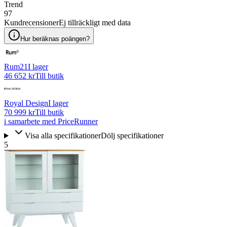
Trend
97
Kundrecensioner
Ej tillräckligt med data
Hur beräknas poängen?
Rum21
I lager
46 652 kr
Till butik
Royal Design
I lager
70 999 kr
Till butik
i samarbete med PriceRunner
Visa alla specifikationer
Dölj specifikationer
5