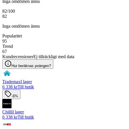
Inga omdömen ännu
82
/100
82
Inga omdömen ännu
Popularitet
95
Trend
67
Kundrecensioner
Ej tillräckligt med data
Hur beräknas poängen?
Trademax
I lager
6 338 kr
Till butik
-6%
Chilli
I lager
6 338 kr
Till butik