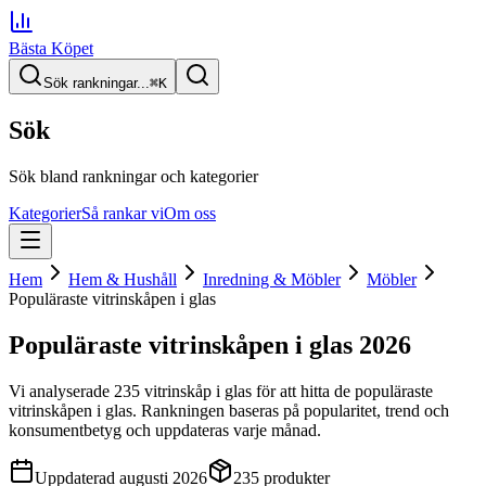
Bästa Köpet
Sök rankningar...
⌘
K
Sök
Sök bland rankningar och kategorier
Kategorier
Så rankar vi
Om oss
Hem
Hem & Hushåll
Inredning & Möbler
Möbler
Populäraste vitrinskåpen i glas
Populäraste vitrinskåpen i glas
2026
Vi analyserade
235
vitrinskåp i glas
för att hitta
de
populäraste
vitrinskåpen i glas
. Rankningen baseras på popularitet, trend och
konsumentbetyg och uppdateras varje månad.
Uppdaterad
augusti 2026
235
produkter