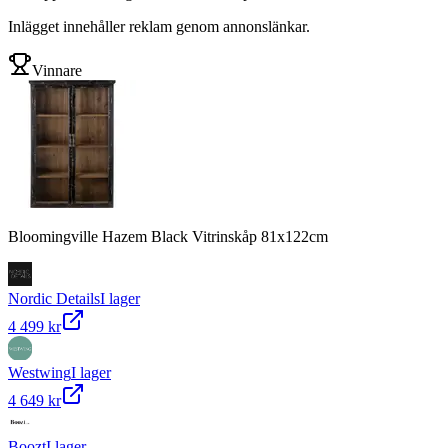
Inlägget innehåller reklam genom annonslänkar.
Vinnare
Bloomingville Hazem Black Vitrinskåp 81x122cm
Nordic Details
I lager
4 499 kr
Westwing
I lager
4 649 kr
Boozt
I lager