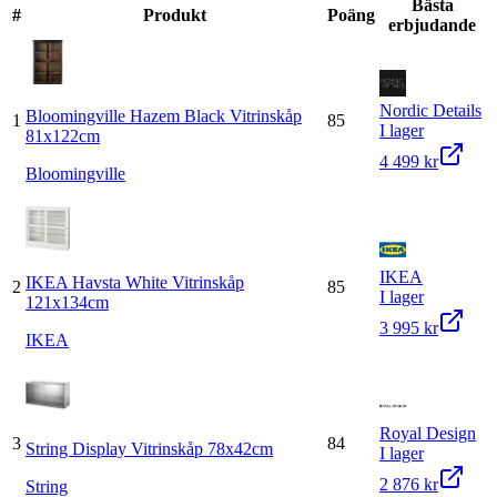
Bästa
#
Produkt
Poäng
erbjudande
Nordic Details
Bloomingville Hazem Black Vitrinskåp
1
85
I lager
81x122cm
4 499 kr
Bloomingville
IKEA
IKEA Havsta White Vitrinskåp
2
85
I lager
121x134cm
3 995 kr
IKEA
Royal Design
3
84
String Display Vitrinskåp 78x42cm
I lager
2 876 kr
String