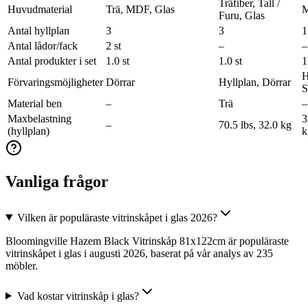
Träfiber, Tall /
Huvudmaterial
Trä, MDF, Glas
M
Furu, Glas
Antal hyllplan
3
3
1
Antal lådor/fack
2 st
–
–
Antal produkter i set
1.0 st
1.0 st
1
H
Förvaringsmöjligheter
Dörrar
Hyllplan, Dörrar
S
Material ben
–
Trä
–
Maxbelastning
3
–
70.5 lbs, 32.0 kg
(hyllplan)
k
Vanliga frågor
Vilken är populäraste vitrinskåpet i glas 2026?
Bloomingville Hazem Black Vitrinskåp 81x122cm är populäraste
vitrinskåpet i glas i augusti 2026, baserat på vår analys av 235
möbler.
Vad kostar vitrinskåp i glas?