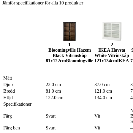
Jämför specifikationer för alla
10
produkter
1
2
Bloomingville Hazem
IKEA Havsta
Black Vitrinskåp
White Vitrinskåp
81x122cm
Bloomingville
121x134cm
IKEA
7
Mått
Djup
22.0 cm
37.0 cm
3
Bredd
81.0 cm
121.0 cm
7
Höjd
122.0 cm
134.0 cm
4
Specifikationer
N
Färg
Svart
Vit
B
S
Färg ben
Svart
Vit
–