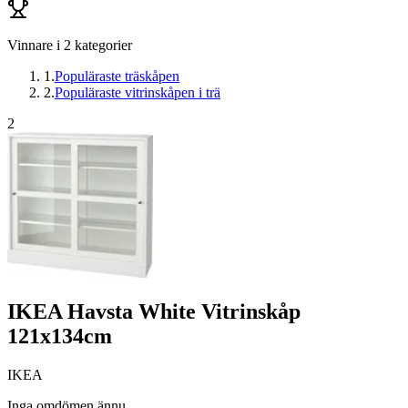
Vinnare i
2
kategorier
1
.
Populäraste träskåpen
2
.
Populäraste vitrinskåpen i trä
2
IKEA Havsta White Vitrinskåp
121x134cm
IKEA
Inga omdömen ännu