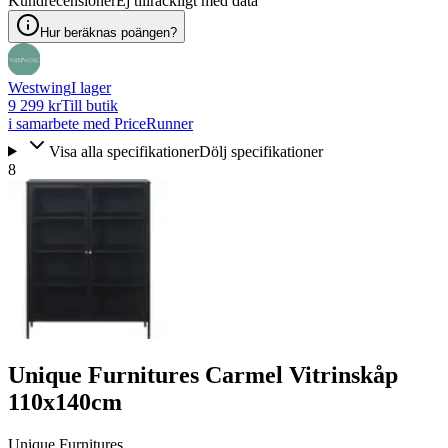
Kundrecensioner
Ej tillräckligt med data
Hur beräknas poängen?
Westwing
I lager
9 299 kr
Till butik
i samarbete med PriceRunner
Visa alla specifikationer
Dölj specifikationer
8
Unique Furnitures Carmel Vitrinskåp
110x140cm
Unique Furnitures