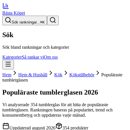
Bästa Köpet
Sök rankningar...
⌘
K
Sök
Sök bland rankningar och kategorier
Kategorier
Så rankar vi
Om oss
Hem
Hem & Hushåll
Kök
Kökstillbehör
Populäraste
tumblerglasen
Populäraste tumblerglasen
2026
Vi analyserade
354
tumblerglas
för att hitta
de
populäraste
tumblerglasen
. Rankningen baseras på popularitet, trend och
konsumentbetyg och uppdateras varje månad.
Uppdaterad
augusti 2026
354
produkter