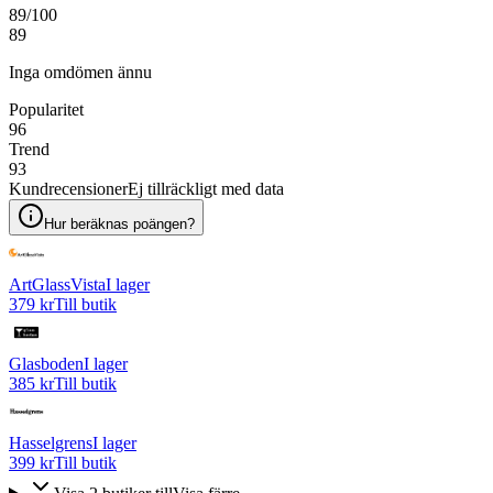
89
/100
89
Inga omdömen ännu
Popularitet
96
Trend
93
Kundrecensioner
Ej tillräckligt med data
Hur beräknas poängen?
ArtGlassVista
I lager
379 kr
Till butik
Glasboden
I lager
385 kr
Till butik
Hasselgrens
I lager
399 kr
Till butik