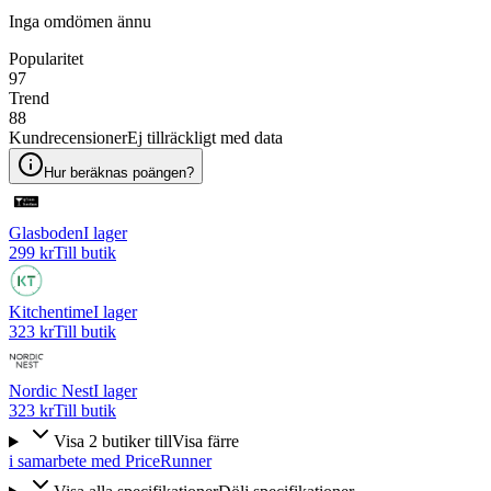
Inga omdömen ännu
Popularitet
97
Trend
88
Kundrecensioner
Ej tillräckligt med data
Hur beräknas poängen?
Glasboden
I lager
299 kr
Till butik
Kitchentime
I lager
323 kr
Till butik
Nordic Nest
I lager
323 kr
Till butik
Visa
2
butiker
till
Visa färre
i samarbete med PriceRunner