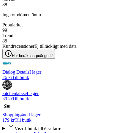
88
Inga omdömen ännu
Popularitet
99
Trend
85
Kundrecensioner
Ej tillräckligt med data
Hur beräknas poängen?
Dialog Details
I lager
26 kr
Till butik
kitchenlab.se
I lager
39 kr
Till butik
Shopping4net
I lager
179 kr
Till butik
Visa
1
butik
till
Visa färre