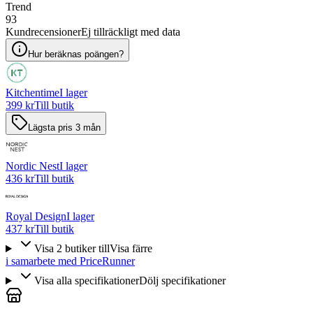
Trend
93
Kundrecensioner
Ej tillräckligt med data
Hur beräknas poängen?
Kitchentime
I lager
399 kr
Till butik
Lägsta pris 3 mån
Nordic Nest
I lager
436 kr
Till butik
Royal Design
I lager
437 kr
Till butik
Visa
2
butiker
till
Visa färre
i samarbete med PriceRunner
Visa alla specifikationer
Dölj specifikationer