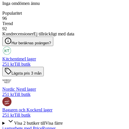
Inga omdömen ännu
Popularitet
96
Trend
92
Kundrecensioner
Ej tillräckligt med data
Hur beräknas poängen?
Kitchentime
I lager
251 kr
Till butik
Lägsta pris 3 mån
Nordic Nest
I lager
251 kr
Till butik
Bagaren och Kocken
I lager
251 kr
Till butik
Visa
2
butiker
till
Visa färre
i samarbete med PriceRunner