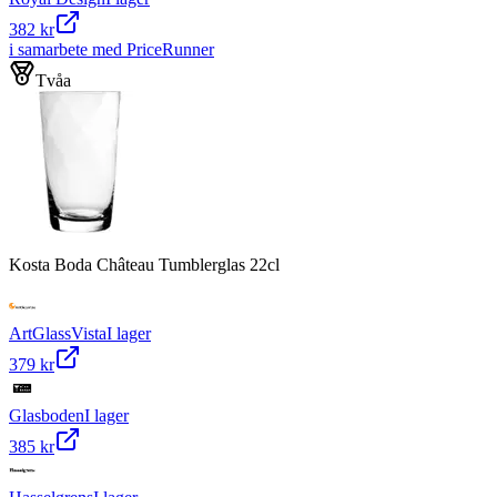
382 kr
i samarbete med PriceRunner
Tvåa
Kosta Boda Château Tumblerglas 22cl
ArtGlassVista
I lager
379 kr
Glasboden
I lager
385 kr