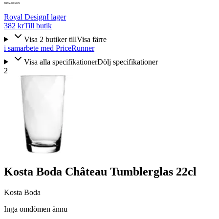
Royal Design
I lager
382 kr
Till butik
Visa
2
butiker
till
Visa färre
i samarbete med PriceRunner
Visa alla specifikationer
Dölj specifikationer
2
Kosta Boda Château Tumblerglas 22cl
Kosta Boda
Inga omdömen ännu