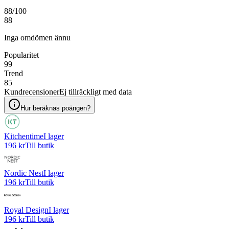
88
/100
88
Inga omdömen ännu
Popularitet
99
Trend
85
Kundrecensioner
Ej tillräckligt med data
Hur beräknas poängen?
Kitchentime
I lager
196 kr
Till butik
Nordic Nest
I lager
196 kr
Till butik
Royal Design
I lager
196 kr
Till butik