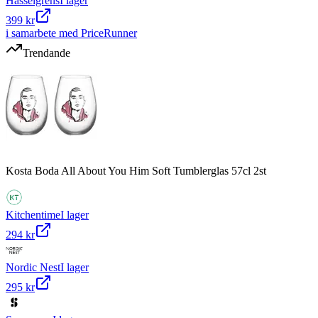
Hasselgrens
I lager
399 kr
i samarbete med PriceRunner
Trendande
Kosta Boda All About You Him Soft Tumblerglas 57cl 2st
Kitchentime
I lager
294 kr
Nordic Nest
I lager
295 kr