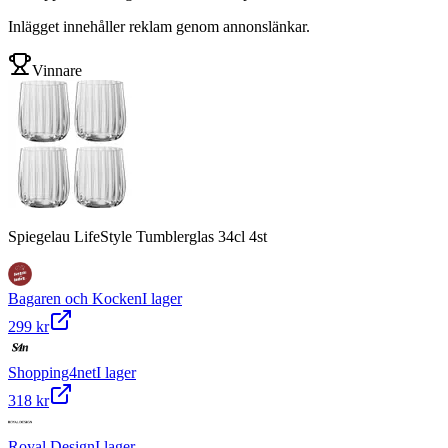
Inlägget innehåller reklam genom annonslänkar.
Vinnare
Spiegelau LifeStyle Tumblerglas 34cl 4st
Bagaren och Kocken
I lager
299 kr
Shopping4net
I lager
318 kr
Royal Design
I lager