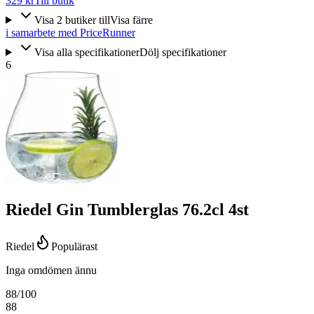
329 kr
Till butik
Visa
2
butiker
till
Visa färre
i samarbete med PriceRunner
Visa alla specifikationer
Dölj specifikationer
6
Riedel Gin Tumblerglas 76.2cl 4st
Riedel
Populärast
Inga omdömen ännu
88
/100
88