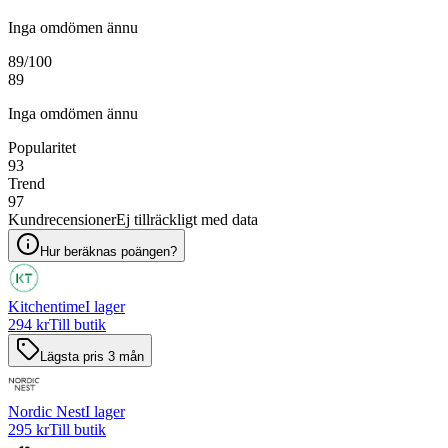
Inga omdömen ännu
89
/100
89
Inga omdömen ännu
Popularitet
93
Trend
97
Kundrecensioner
Ej tillräckligt med data
Hur beräknas poängen?
Kitchentime
I lager
294 kr
Till butik
Lägsta pris 3 mån
Nordic Nest
I lager
295 kr
Till butik