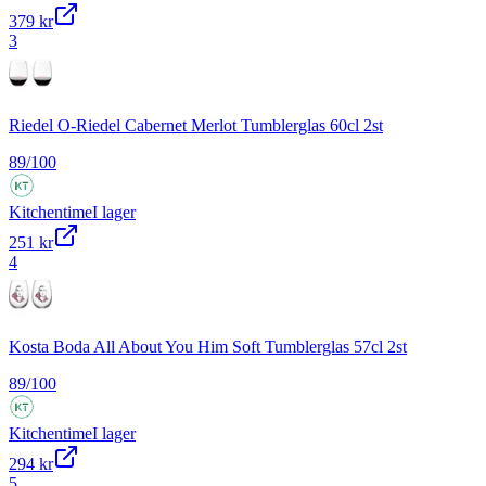
379 kr
3
Riedel O-Riedel Cabernet Merlot Tumblerglas 60cl 2st
89
/100
Kitchentime
I lager
251 kr
4
Kosta Boda All About You Him Soft Tumblerglas 57cl 2st
89
/100
Kitchentime
I lager
294 kr
5