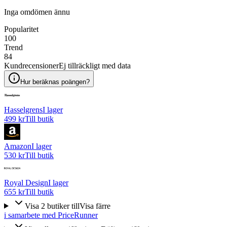
Inga omdömen ännu
Popularitet
100
Trend
84
Kundrecensioner
Ej tillräckligt med data
Hur beräknas poängen?
Hasselgrens
I lager
499 kr
Till butik
Amazon
I lager
530 kr
Till butik
Royal Design
I lager
655 kr
Till butik
Visa
2
butiker
till
Visa färre
i samarbete med PriceRunner