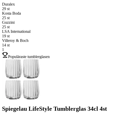
Duralex
29
st
Kosta Boda
25
st
Guzzini
25
st
LSA International
19
st
Villeroy & Boch
14
st
1
Populäraste tumblerglasen
Spiegelau LifeStyle Tumblerglas 34cl 4st