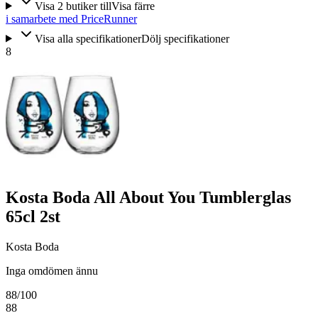
Visa
2
butiker
till
Visa färre
i samarbete med PriceRunner
Visa alla specifikationer
Dölj specifikationer
8
Kosta Boda All About You Tumblerglas
65cl 2st
Kosta Boda
Inga omdömen ännu
88
/100
88