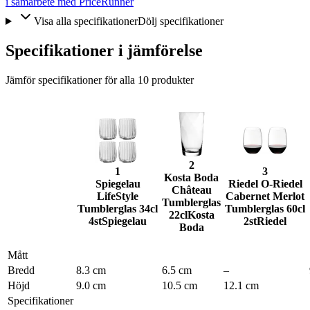
i samarbete med PriceRunner
Visa alla specifikationer
Dölj specifikationer
Specifikationer i jämförelse
Jämför specifikationer för alla
10
produkter
2
1
3
Kosta Boda
Spiegelau
Riedel O-Riedel
Château
LifeStyle
Cabernet Merlot
Tumblerglas
Tumblerglas 34cl
Tumblerglas 60cl
22cl
Kosta
4st
Spiegelau
2st
Riedel
Boda
Mått
Bredd
8.3 cm
6.5 cm
–
Höjd
9.0 cm
10.5 cm
12.1 cm
Specifikationer