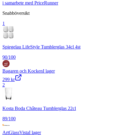
i samarbete med PriceRunner
Snabböversikt
1
Spiegelau LifeStyle Tumblerglas 34cl 4st
90
/100
Bagaren och Kocken
I lager
299 kr
2
Kosta Boda Château Tumblerglas 22cl
89
/100
ArtGlassVista
I lager