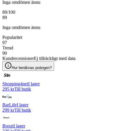
Inga omdömen ännu
89
/100
89
Inga omdömen ännu
Popularitet
97
Trend
90
Kundrecensioner
Ej tillräckligt med data
Hur beräknas poängen?
Shopping4net
I lager
295 kr
Till butik
BarLife
I lager
299 kr
Till butik
Boozt
I lager