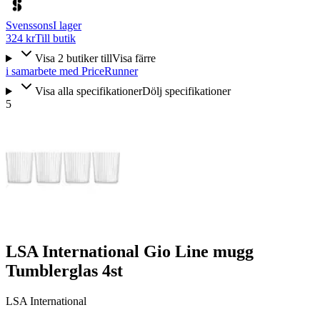
Svenssons
I lager
324 kr
Till butik
Visa
2
butiker
till
Visa färre
i samarbete med PriceRunner
Visa alla specifikationer
Dölj specifikationer
5
LSA International Gio Line mugg
Tumblerglas 4st
LSA International