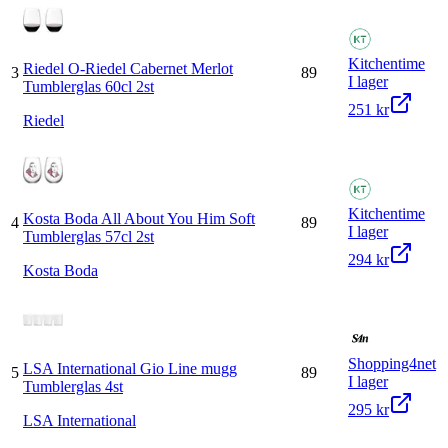
Kitchentime
Riedel O-Riedel Cabernet Merlot
3
89
I lager
Tumblerglas 60cl 2st
251 kr
Riedel
Kitchentime
Kosta Boda All About You Him Soft
4
89
I lager
Tumblerglas 57cl 2st
294 kr
Kosta Boda
Shopping4net
LSA International Gio Line mugg
5
89
I lager
Tumblerglas 4st
295 kr
LSA International