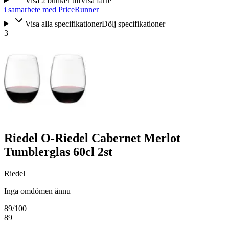
Visa
2
butiker
till
Visa färre
i samarbete med PriceRunner
Visa alla specifikationer
Dölj specifikationer
3
Riedel O-Riedel Cabernet Merlot
Tumblerglas 60cl 2st
Riedel
Inga omdömen ännu
89
/100
89