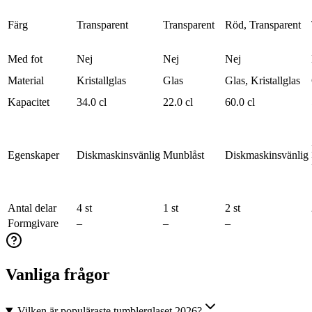
Färg
Transparent
Transparent
Röd, Transparent
Med fot
Nej
Nej
Nej
Material
Kristallglas
Glas
Glas, Kristallglas
Kapacitet
34.0 cl
22.0 cl
60.0 cl
Egenskaper
Diskmaskinsvänlig
Munblåst
Diskmaskinsvänlig
Antal delar
4 st
1 st
2 st
Formgivare
–
–
–
Vanliga frågor
Vilken är populäraste tumblerglaset 2026?