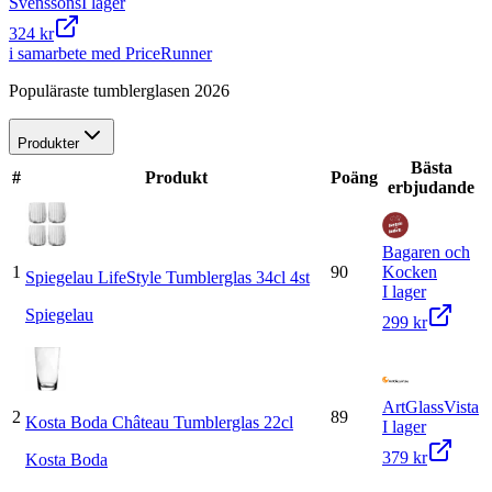
Svenssons
I lager
324 kr
i samarbete med PriceRunner
Populäraste tumblerglasen 2026
Produkter
Bästa
#
Produkt
Poäng
erbjudande
Bagaren och
1
90
Kocken
Spiegelau LifeStyle Tumblerglas 34cl 4st
I lager
Spiegelau
299 kr
ArtGlassVista
2
89
Kosta Boda Château Tumblerglas 22cl
I lager
379 kr
Kosta Boda