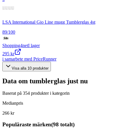
LSA International Gio Line mugg Tumblerglas 4st
89
/100
Shopping4net
I lager
295 kr
i samarbete med PriceRunner
Visa alla
10
produkter
Data om
tumblerglas
just nu
Baserat på
354
produkter i kategorin
Medianpris
266 kr
Populäraste märken
(
98
totalt)