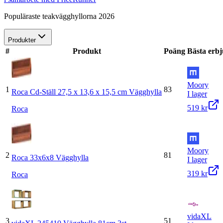
Populäraste teakvägghyllorna 2026
Produkter
#
Produkt
Poäng
Bästa erb
Moory
1
83
Roca Cd-Ställ 27,5 x 13,6 x 15,5 cm Vägghylla
I lager
519 kr
Roca
Moory
2
81
Roca 33x6x8 Vägghylla
I lager
319 kr
Roca
vidaXL
3
51