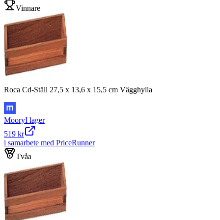
Vinnare
Roca Cd-Ställ 27,5 x 13,6 x 15,5 cm Vägghylla
Moory
I lager
519 kr
i samarbete med PriceRunner
Tvåa