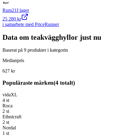
Rum21
I lager
25 280 kr
i samarbete med PriceRunner
Data om
teakvägghyllor
just nu
Baserat på
9
produkter i kategorin
Medianpris
627 kr
Populäraste märken
(
4
totalt)
vidaXL
4
st
Roca
2
st
Ethnicraft
2
st
Nordal
1
st