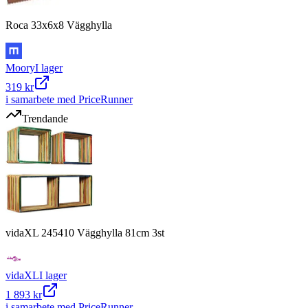
Roca 33x6x8 Vägghylla
Moory
I lager
319 kr
i samarbete med PriceRunner
Trendande
vidaXL 245410 Vägghylla 81cm 3st
vidaXL
I lager
1 893 kr
i samarbete med PriceRunner