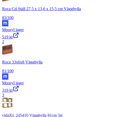
Roca Cd-Ställ 27,5 x 13,6 x 15,5 cm Vägghylla
83
/100
Moory
I lager
519 kr
2
Roca 33x6x8 Vägghylla
81
/100
Moory
I lager
319 kr
3
vidaXL 245410 Vägghylla 81cm 3st