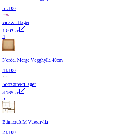
51
/100
vidaXL
I lager
1 893 kr
4
Nordal Merge Vägghylla 40cm
43
/100
Soffadirekt
I lager
4 765 kr
5
Ethnicraft M Vägghylla
23
/100