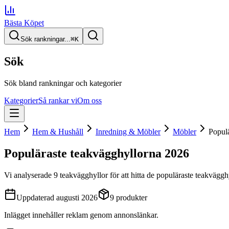
Bästa Köpet
Sök rankningar...
⌘
K
Sök
Sök bland rankningar och kategorier
Kategorier
Så rankar vi
Om oss
Hem
Hem & Hushåll
Inredning & Möbler
Möbler
Populä
Populäraste teakvägghyllorna
2026
Vi analyserade
9
teakvägghyllor
för att hitta
de
populäraste teakväggh
Uppdaterad
augusti 2026
9
produkter
Inlägget innehåller reklam genom annonslänkar.