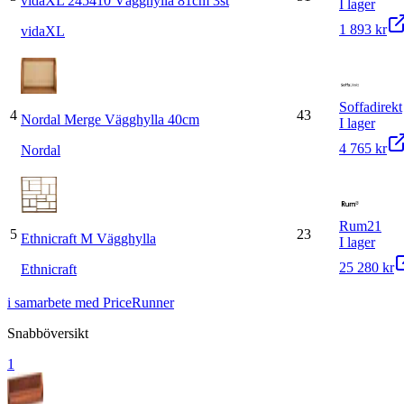
vidaXL 245410 Vägghylla 81cm 3st
I lager
1 893 kr
vidaXL
Soffadirekt
4
43
Nordal Merge Vägghylla 40cm
I lager
4 765 kr
Nordal
Rum21
5
23
Ethnicraft M Vägghylla
I lager
25 280 kr
Ethnicraft
i samarbete med PriceRunner
Snabböversikt
1