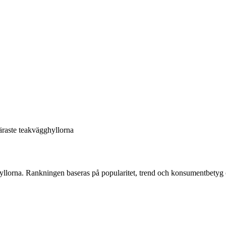
raste teakvägghyllorna
yllorna
. Rankningen baseras på popularitet, trend och konsumentbetyg