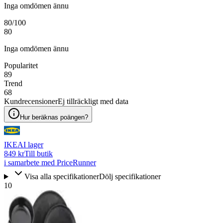
Inga omdömen ännu
80
/100
80
Inga omdömen ännu
Popularitet
89
Trend
68
Kundrecensioner
Ej tillräckligt med data
Hur beräknas poängen?
IKEA
I lager
849 kr
Till butik
i samarbete med PriceRunner
Visa alla specifikationer
Dölj specifikationer
10