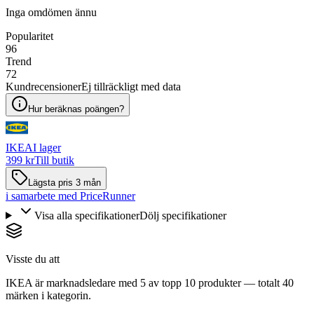
Inga omdömen ännu
Popularitet
96
Trend
72
Kundrecensioner
Ej tillräckligt med data
Hur beräknas poängen?
IKEA
I lager
399 kr
Till butik
Lägsta pris 3 mån
i samarbete med PriceRunner
Visa alla specifikationer
Dölj specifikationer
Visste du att
IKEA är marknadsledare med 5 av topp 10 produkter — totalt 40
märken i kategorin.