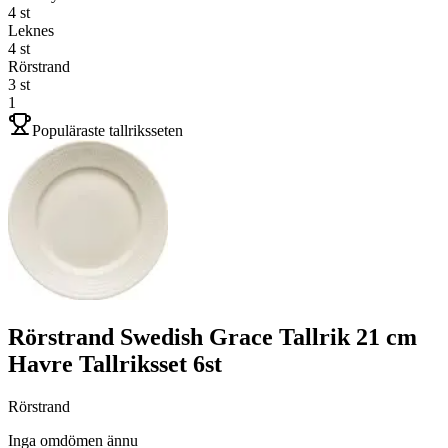
4
st
Leknes
4
st
Rörstrand
3
st
1
Populäraste tallriksseten
Rörstrand Swedish Grace Tallrik 21 cm
Havre Tallriksset 6st
Rörstrand
Inga omdömen ännu