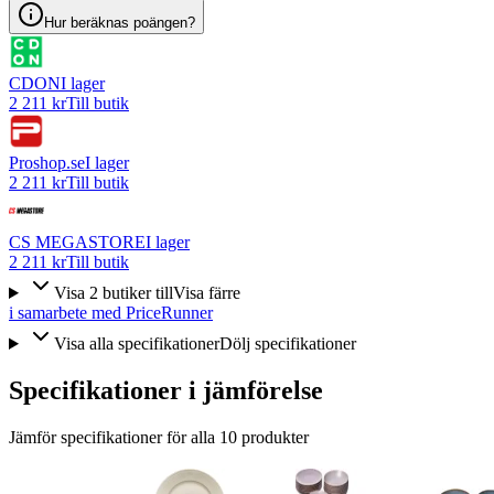
Hur beräknas poängen?
CDON
I lager
2 211 kr
Till butik
Proshop.se
I lager
2 211 kr
Till butik
CS MEGASTORE
I lager
2 211 kr
Till butik
Visa
2
butiker
till
Visa färre
i samarbete med PriceRunner
Visa alla specifikationer
Dölj specifikationer
Specifikationer i jämförelse
Jämför specifikationer för alla
10
produkter