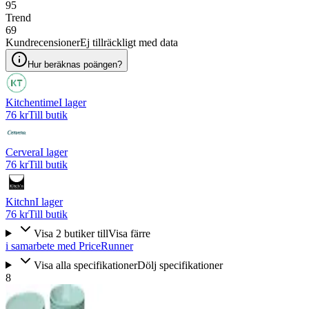
95
Trend
69
Kundrecensioner
Ej tillräckligt med data
Hur beräknas poängen?
Kitchentime
I lager
76 kr
Till butik
Cervera
I lager
76 kr
Till butik
Kitchn
I lager
76 kr
Till butik
Visa
2
butiker
till
Visa färre
i samarbete med PriceRunner
Visa alla specifikationer
Dölj specifikationer
8