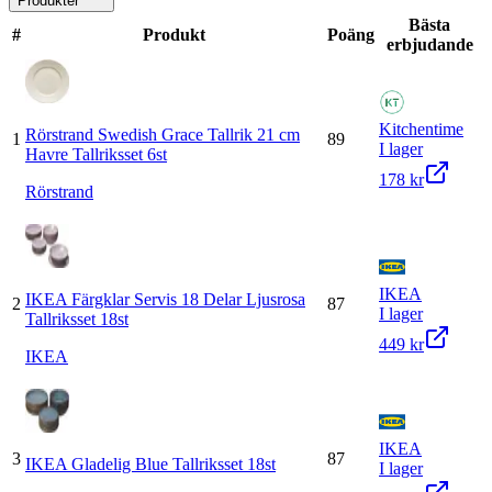
Produkter
Bästa
#
Produkt
Poäng
erbjudande
Kitchentime
Rörstrand Swedish Grace Tallrik 21 cm
1
89
I lager
Havre Tallriksset 6st
178 kr
Rörstrand
IKEA
IKEA Färgklar Servis 18 Delar Ljusrosa
2
87
I lager
Tallriksset 18st
449 kr
IKEA
IKEA
3
87
IKEA Gladelig Blue Tallriksset 18st
I lager