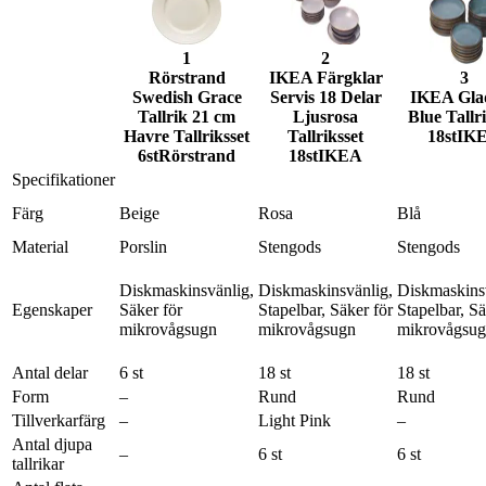
1
2
Rörstrand
IKEA Färgklar
3
Swedish Grace
Servis 18 Delar
IKEA Glad
Tallrik 21 cm
Ljusrosa
Blue Tallri
Havre Tallriksset
Tallriksset
18st
IK
6st
Rörstrand
18st
IKEA
Specifikationer
Färg
Beige
Rosa
Blå
Material
Porslin
Stengods
Stengods
Diskmaskinsvänlig,
Diskmaskinsvänlig,
Diskmaskins
Egenskaper
Säker för
Stapelbar, Säker för
Stapelbar, Sä
mikrovågsugn
mikrovågsugn
mikrovågsu
Antal delar
6 st
18 st
18 st
Form
–
Rund
Rund
Tillverkarfärg
–
Light Pink
–
Antal djupa
–
6 st
6 st
tallrikar