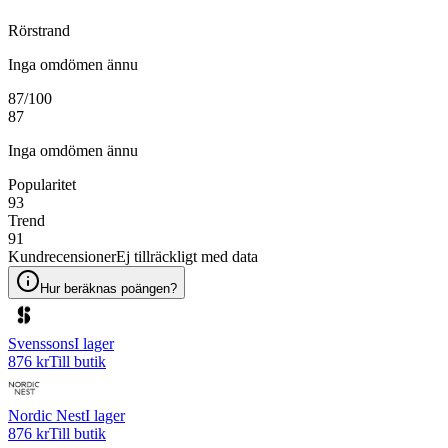
Rörstrand
Inga omdömen ännu
87
/100
87
Inga omdömen ännu
Popularitet
93
Trend
91
Kundrecensioner
Ej tillräckligt med data
Hur beräknas poängen?
Svenssons
I lager
876 kr
Till butik
Nordic Nest
I lager
876 kr
Till butik