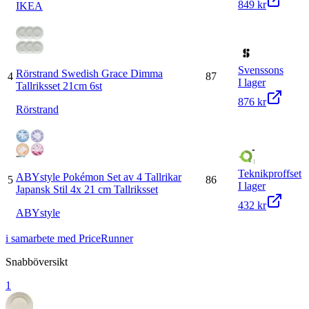
849 kr
IKEA
Svenssons
Rörstrand Swedish Grace Dimma
4
87
I lager
Tallriksset 21cm 6st
876 kr
Rörstrand
Teknikproffset
ABYstyle Pokémon Set av 4 Tallrikar
5
86
I lager
Japansk Stil 4x 21 cm Tallriksset
432 kr
ABYstyle
i samarbete med PriceRunner
Snabböversikt
1