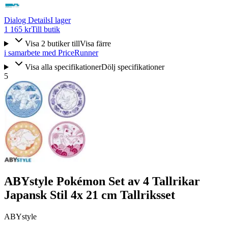
Dialog Details
I lager
1 165 kr
Till butik
Visa
2
butiker
till
Visa färre
i samarbete med PriceRunner
Visa alla specifikationer
Dölj specifikationer
5
ABYstyle Pokémon Set av 4 Tallrikar
Japansk Stil 4x 21 cm Tallriksset
ABYstyle