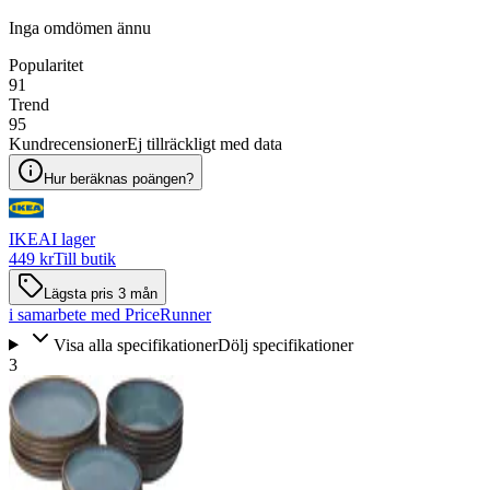
Inga omdömen ännu
Popularitet
91
Trend
95
Kundrecensioner
Ej tillräckligt med data
Hur beräknas poängen?
IKEA
I lager
449 kr
Till butik
Lägsta pris 3 mån
i samarbete med PriceRunner
Visa alla specifikationer
Dölj specifikationer
3