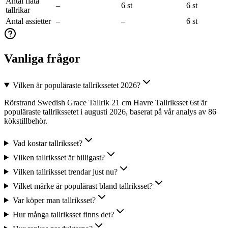
Antal flata
–
6 st
6 st
tallrikar
Antal assietter
–
–
6 st
Vanliga frågor
Vilken är populäraste tallrikssetet 2026?
Rörstrand Swedish Grace Tallrik 21 cm Havre Tallriksset 6st är
populäraste tallrikssetet i augusti 2026, baserat på vår analys av 86
kökstillbehör.
Vad kostar tallriksset?
Vilken tallriksset är billigast?
Vilken tallriksset trendar just nu?
Vilket märke är populärast bland tallriksset?
Var köper man tallriksset?
Hur många tallriksset finns det?