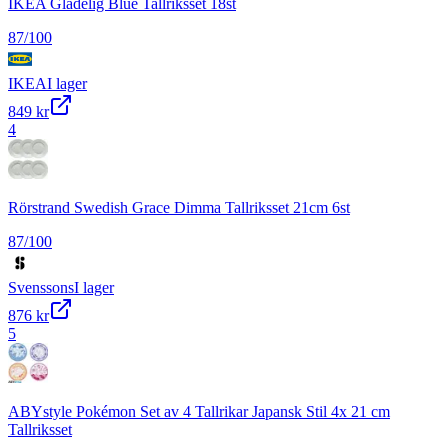
IKEA Gladelig Blue Tallriksset 18st
87
/100
IKEA
I lager
849 kr
4
Rörstrand Swedish Grace Dimma Tallriksset 21cm 6st
87
/100
Svenssons
I lager
876 kr
5
ABYstyle Pokémon Set av 4 Tallrikar Japansk Stil 4x 21 cm
Tallriksset