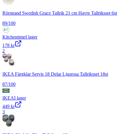
Rörstrand Swedish Grace Tallrik 21 cm Havre Tallriksset 6st
89
/100
Kitchentime
I lager
178 kr
2
IKEA Färgklar Servis 18 Delar Ljusrosa Tallriksset 18st
87
/100
IKEA
I lager
449 kr
3