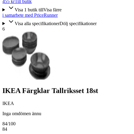
455 kr
Till butik
Visa
1
butik
till
Visa färre
i samarbete med PriceRunner
Visa alla specifikationer
Dölj specifikationer
6
IKEA Färgklar Tallriksset 18st
IKEA
Inga omdömen ännu
84
/100
84