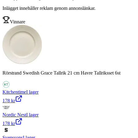
Inlägget innehåller reklam genom annonslänkar.
Vinnare
Rörstrand Swedish Grace Tallrik 21 cm Havre Tallriksset 6st
Kitchentime
I lager
178 kr
Nordic Nest
I lager
178 kr
Svenssons
I lager