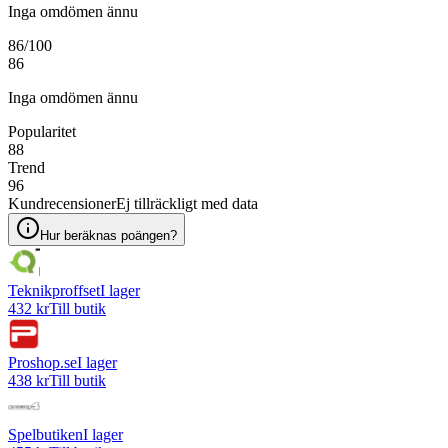
Inga omdömen ännu
86
/100
86
Inga omdömen ännu
Popularitet
88
Trend
96
Kundrecensioner
Ej tillräckligt med data
Hur beräknas poängen?
Teknikproffset
I lager
432 kr
Till butik
Proshop.se
I lager
438 kr
Till butik
Spelbutiken
I lager