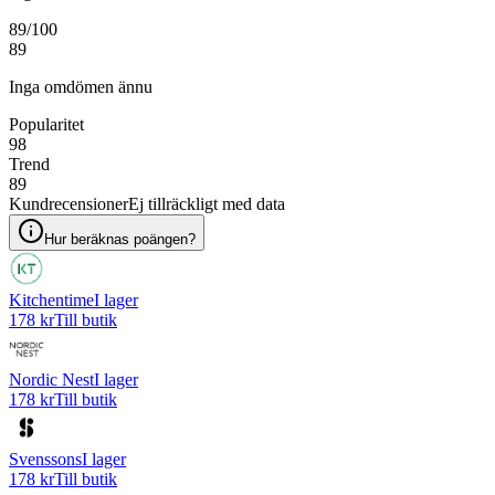
89
/100
89
Inga omdömen ännu
Popularitet
98
Trend
89
Kundrecensioner
Ej tillräckligt med data
Hur beräknas poängen?
Kitchentime
I lager
178 kr
Till butik
Nordic Nest
I lager
178 kr
Till butik
Svenssons
I lager
178 kr
Till butik