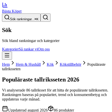
Bästa Köpet
Sök rankningar...
⌘
K
Sök
Sök bland rankningar och kategorier
Kategorier
Så rankar vi
Om oss
Hem
Hem & Hushåll
Kök
Kökstillbehör
Populäraste
tallriksseten
Populäraste tallriksseten
2026
Vi analyserade
86
tallriksset
för att hitta
de
populäraste tallriksseten
.
Rankningen baseras på popularitet, trend och konsumentbetyg och
uppdateras varje månad.
Uppdaterad
augusti 2026
86
produkter