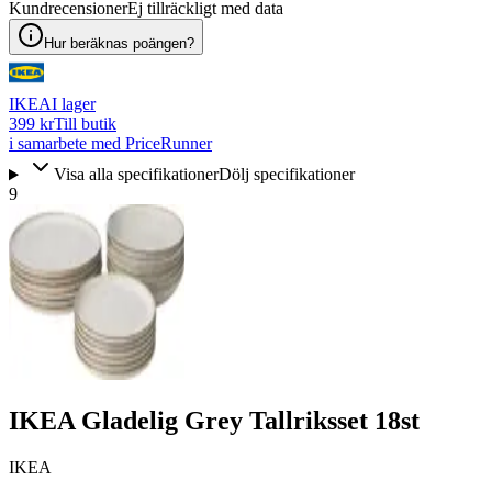
Kundrecensioner
Ej tillräckligt med data
Hur beräknas poängen?
IKEA
I lager
399 kr
Till butik
i samarbete med PriceRunner
Visa alla specifikationer
Dölj specifikationer
9
IKEA Gladelig Grey Tallriksset 18st
IKEA