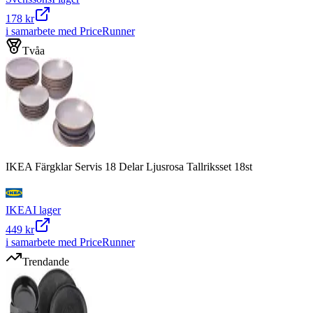
178 kr
i samarbete med PriceRunner
Tvåa
IKEA Färgklar Servis 18 Delar Ljusrosa Tallriksset 18st
IKEA
I lager
449 kr
i samarbete med PriceRunner
Trendande