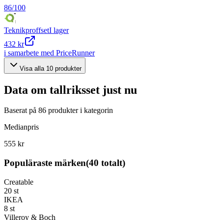
86
/100
Teknikproffset
I lager
432 kr
i samarbete med PriceRunner
Visa alla
10
produkter
Data om
tallriksset
just nu
Baserat på
86
produkter i kategorin
Medianpris
555 kr
Populäraste märken
(
40
totalt)
Creatable
20
st
IKEA
8
st
Villeroy & Boch