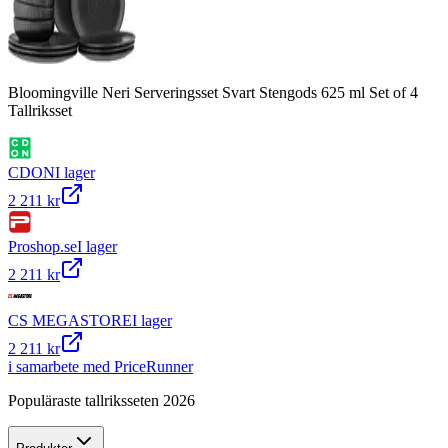
Bloomingville Neri Serveringsset Svart Stengods 625 ml Set of 4
Tallriksset
CDON
I lager
2 211 kr
Proshop.se
I lager
2 211 kr
CS MEGASTORE
I lager
2 211 kr
i samarbete med PriceRunner
Populäraste tallriksseten 2026