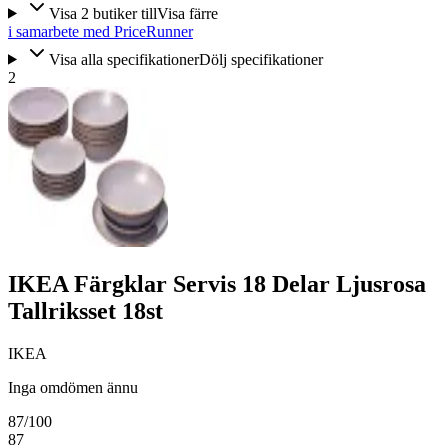
Visa
2
butiker
till
Visa färre
i samarbete med PriceRunner
Visa alla specifikationer
Dölj specifikationer
2
IKEA Färgklar Servis 18 Delar Ljusrosa
Tallriksset 18st
IKEA
Inga omdömen ännu
87
/100
87