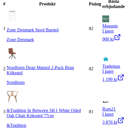
Bästa
#
Produkt
Poäng
erbjudande
Magasin
1
82
Zone Denmark Stool Barstol
I lager
900 kr
Zone Denmark
Trademax
Nordform Dean Matstol 2-Pack Brun
2
82
I lager
Köksstol
1 199 kr
Nordform
Rum21
&Tradition In Between SK1 White Oiled
3
81
I lager
Oak Chair Köksstol 77cm
3 876 kr
&Tradition