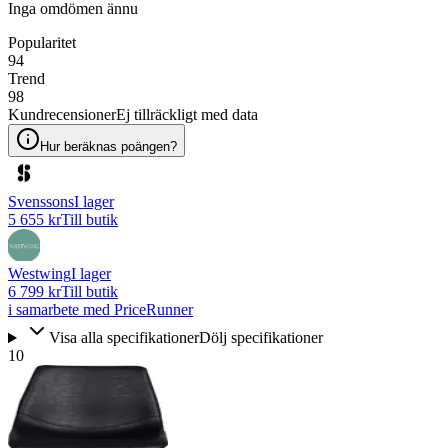
Inga omdömen ännu
Popularitet
94
Trend
98
Kundrecensioner
Ej tillräckligt med data
Hur beräknas poängen?
Svenssons
I lager
5 655 kr
Till butik
Westwing
I lager
6 799 kr
Till butik
i samarbete med PriceRunner
Visa alla specifikationer
Dölj specifikationer
10