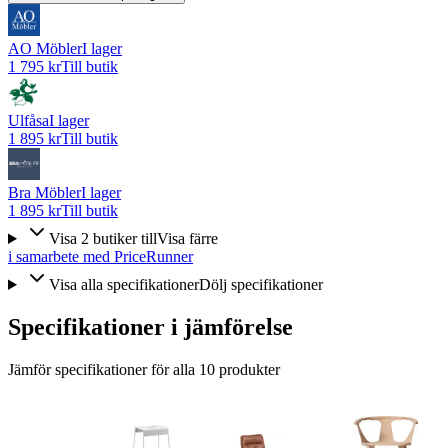
AO Möbler
I lager
1 795 kr
Till butik
Ulfåsa
I lager
1 895 kr
Till butik
Bra Möbler
I lager
1 895 kr
Till butik
Visa
2
butiker
till
Visa färre
i samarbete med PriceRunner
Visa alla specifikationer
Dölj specifikationer
Specifikationer i jämförelse
Jämför specifikationer för alla
10
produkter