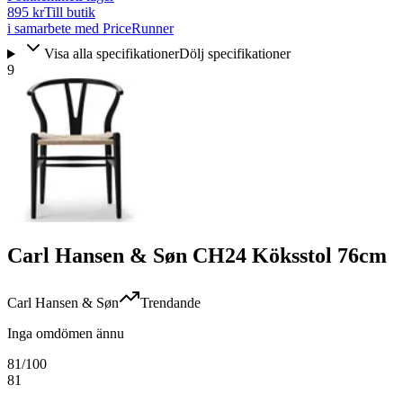
895 kr
Till butik
i samarbete med PriceRunner
Visa alla specifikationer
Dölj specifikationer
9
Carl Hansen & Søn CH24 Köksstol 76cm
Carl Hansen & Søn
Trendande
Inga omdömen ännu
81
/100
81