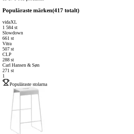
Populäraste märken
(
417
totalt)
vidaXL
1 584
st
Slowdown
661
st
Vitra
507
st
CLP
288
st
Carl Hansen & Søn
271
st
1
Populäraste stolarna