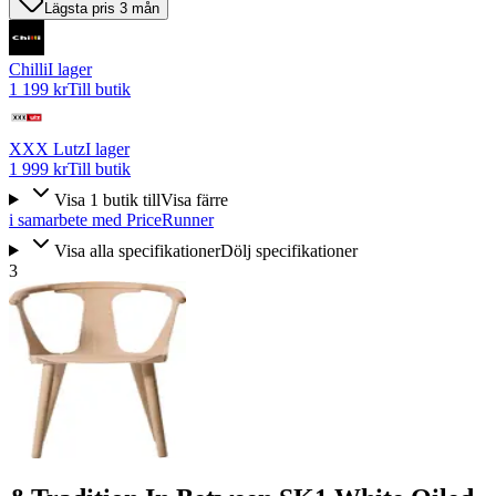
Lägsta pris 3 mån
Chilli
I lager
1 199 kr
Till butik
XXX Lutz
I lager
1 999 kr
Till butik
Visa
1
butik
till
Visa färre
i samarbete med PriceRunner
Visa alla specifikationer
Dölj specifikationer
3