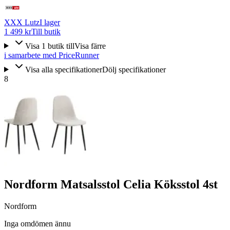
XXX Lutz
I lager
1 499 kr
Till butik
Visa
1
butik
till
Visa färre
i samarbete med PriceRunner
Visa alla specifikationer
Dölj specifikationer
8
Nordform Matsalsstol Celia Köksstol 4st
Nordform
Inga omdömen ännu