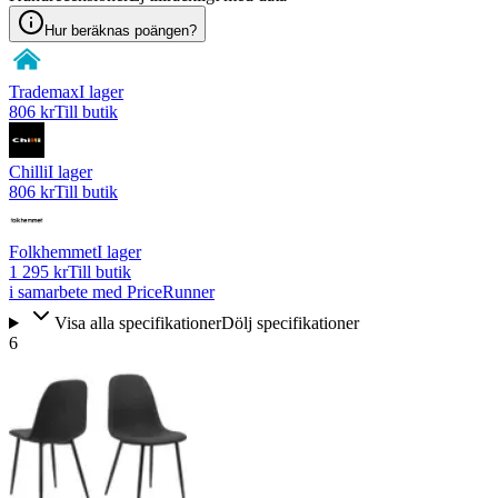
Hur beräknas poängen?
Trademax
I lager
806 kr
Till butik
Chilli
I lager
806 kr
Till butik
Folkhemmet
I lager
1 295 kr
Till butik
i samarbete med PriceRunner
Visa alla specifikationer
Dölj specifikationer
6