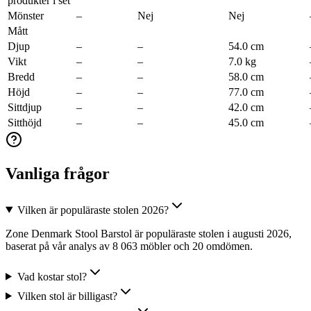
produkter i set
Mönster
–
Nej
Nej
Mått
Djup
–
–
54.0 cm
Vikt
–
–
7.0 kg
Bredd
–
–
58.0 cm
Höjd
–
–
77.0 cm
Sittdjup
–
–
42.0 cm
Sitthöjd
–
–
45.0 cm
Vanliga frågor
Vilken är populäraste stolen 2026?
Zone Denmark Stool Barstol är populäraste stolen i augusti 2026,
baserat på vår analys av 8 063 möbler och 20 omdömen.
Vad kostar stol?
Vilken stol är billigast?