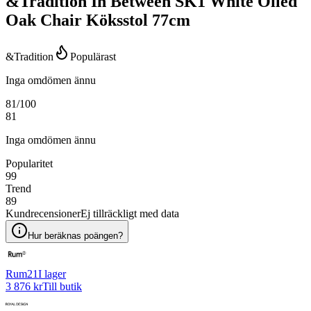
&Tradition In Between SK1 White Oiled
Oak Chair Köksstol 77cm
&Tradition
Populärast
Inga omdömen ännu
81
/100
81
Inga omdömen ännu
Popularitet
99
Trend
89
Kundrecensioner
Ej tillräckligt med data
Hur beräknas poängen?
Rum21
I lager
3 876 kr
Till butik