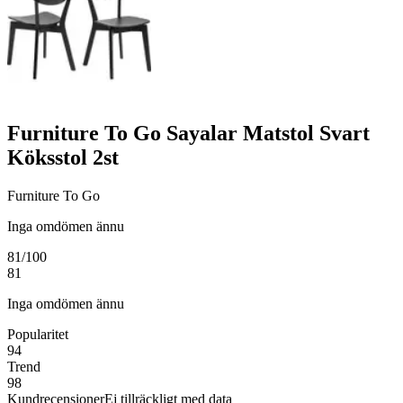
Furniture To Go Sayalar Matstol Svart
Köksstol 2st
Furniture To Go
Inga omdömen ännu
81
/100
81
Inga omdömen ännu
Popularitet
94
Trend
98
Kundrecensioner
Ej tillräckligt med data