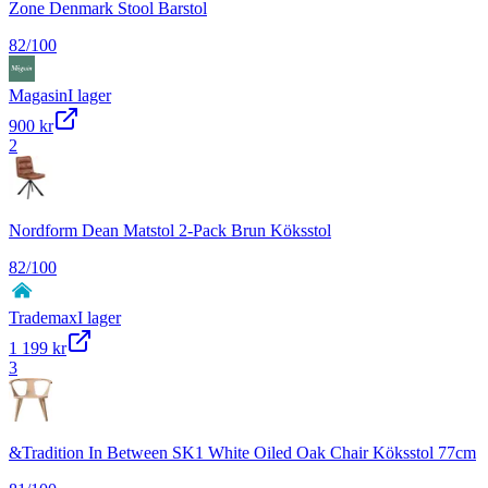
Zone Denmark Stool Barstol
82
/100
Magasin
I lager
900 kr
2
Nordform Dean Matstol 2-Pack Brun Köksstol
82
/100
Trademax
I lager
1 199 kr
3
&Tradition In Between SK1 White Oiled Oak Chair Köksstol 77cm