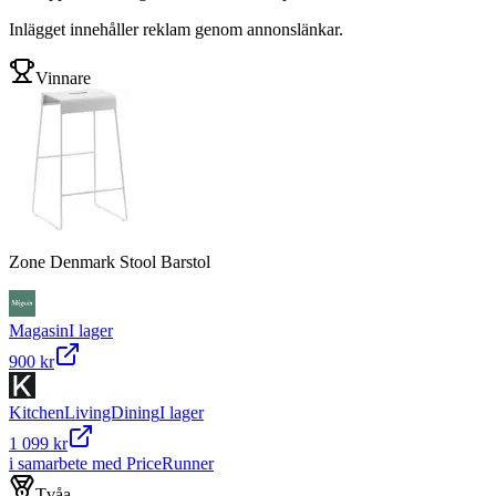
Inlägget innehåller reklam genom annonslänkar.
Vinnare
Zone Denmark Stool Barstol
Magasin
I lager
900 kr
KitchenLivingDining
I lager
1 099 kr
i samarbete med PriceRunner
Tvåa