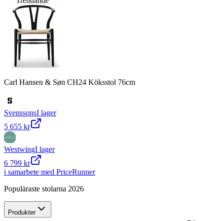
Trendande
Carl Hansen & Søn CH24 Köksstol 76cm
Svenssons
I lager
5 655 kr
Westwing
I lager
6 799 kr
i samarbete med PriceRunner
Populäraste stolarna 2026
Produkter