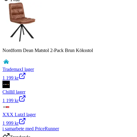
Nordform Dean Matstol 2-Pack Brun Köksstol
Trademax
I lager
1 199 kr
Chilli
I lager
1 199 kr
XXX Lutz
I lager
1 999 kr
i samarbete med PriceRunner