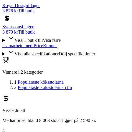
Royal Design
I lager
3 876 kr
Till butik
Svenssons
I lager
3 879 kr
Till butik
Visa
1
butik
till
Visa färre
i samarbete med PriceRunner
Visa alla specifikationer
Dölj specifikationer
Vinnare i
2
kategorier
1
.
Populäraste köksstolarna
2
.
Populäraste köksstolarna i trä
Visste du att
Medianpriset bland 8 063 stolar ligger på 2 590 kr.
4