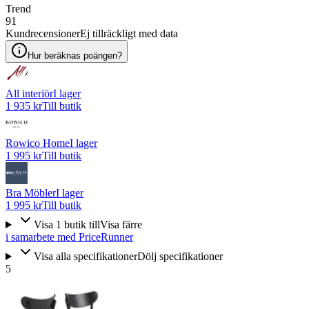
Trend
91
Kundrecensioner
Ej tillräckligt med data
Hur beräknas poängen?
All interiör
I lager
1 935 kr
Till butik
Rowico Home
I lager
1 995 kr
Till butik
Bra Möbler
I lager
1 995 kr
Till butik
Visa
1
butik
till
Visa färre
i samarbete med PriceRunner
Visa alla specifikationer
Dölj specifikationer
5