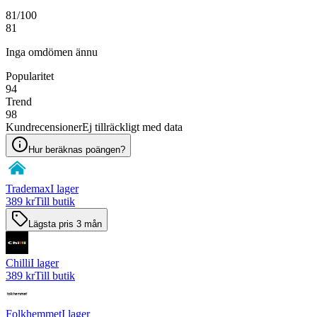
81
/100
81
Inga omdömen ännu
Popularitet
94
Trend
98
Kundrecensioner
Ej tillräckligt med data
Hur beräknas poängen?
Trademax
I lager
389 kr
Till butik
Lägsta pris 3 mån
Chilli
I lager
389 kr
Till butik
Folkhemmet
I lager