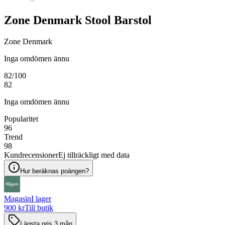
Zone Denmark Stool Barstol
Zone Denmark
Inga omdömen ännu
82
/100
82
Inga omdömen ännu
Popularitet
96
Trend
98
Kundrecensioner
Ej tillräckligt med data
Hur beräknas poängen?
Magasin
I lager
900 kr
Till butik
Lägsta pris 3 mån