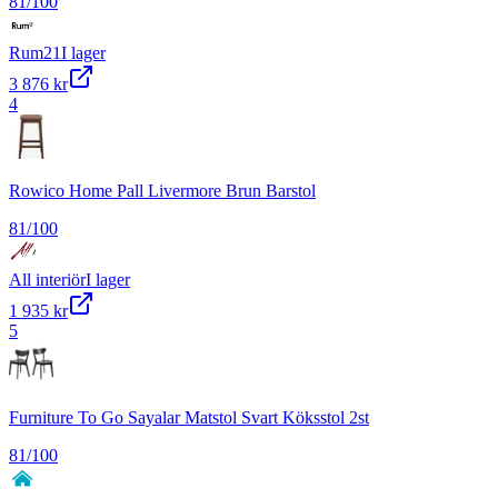
81
/100
Rum21
I lager
3 876 kr
4
Rowico Home Pall Livermore Brun Barstol
81
/100
All interiör
I lager
1 935 kr
5
Furniture To Go Sayalar Matstol Svart Köksstol 2st
81
/100