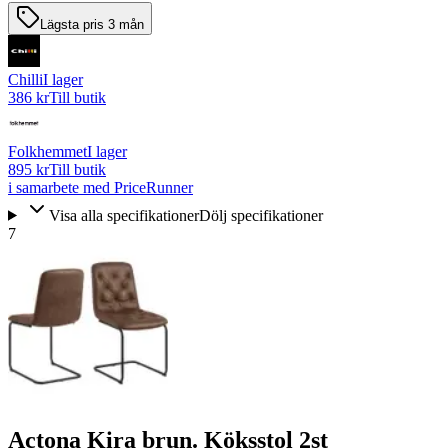
Lägsta pris 3 mån
Chilli
I lager
386 kr
Till butik
Folkhemmet
I lager
895 kr
Till butik
i samarbete med PriceRunner
Visa alla specifikationer
Dölj specifikationer
7
Actona Kira brun. Köksstol 2st