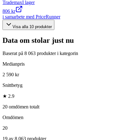
Trademax
I lager
806 kr
i samarbete med PriceRunner
Visa alla
10
produkter
Data om
stolar
just nu
Baserat på
8 063
produkter i kategorin
Medianpris
2 590 kr
Snittbetyg
★ 2.9
20 omdömen totalt
Omdömen
20
19 av 8 063 produkter