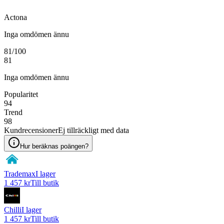
Actona
Inga omdömen ännu
81
/100
81
Inga omdömen ännu
Popularitet
94
Trend
98
Kundrecensioner
Ej tillräckligt med data
Hur beräknas poängen?
Trademax
I lager
1 457 kr
Till butik
Chilli
I lager
1 457 kr
Till butik