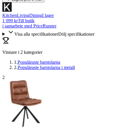
KitchenLivingDining
I lager
1 099 kr
Till butik
i samarbete med PriceRunner
Visa alla specifikationer
Dölj specifikationer
Vinnare i
2
kategorier
1
.
Populäraste barstolarna
2
.
Populäraste barstolarna i metall
2