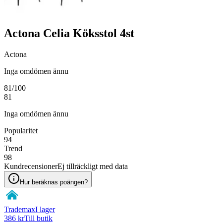
Actona Celia Köksstol 4st
Actona
Inga omdömen ännu
81
/100
81
Inga omdömen ännu
Popularitet
94
Trend
98
Kundrecensioner
Ej tillräckligt med data
Hur beräknas poängen?
Trademax
I lager
386 kr
Till butik