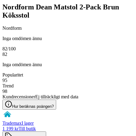
Nordform Dean Matstol 2-Pack Brun
Köksstol
Nordform
Inga omdömen ännu
82
/100
82
Inga omdömen ännu
Popularitet
95
Trend
98
Kundrecensioner
Ej tillräckligt med data
Hur beräknas poängen?
Trademax
I lager
1 199 kr
Till butik