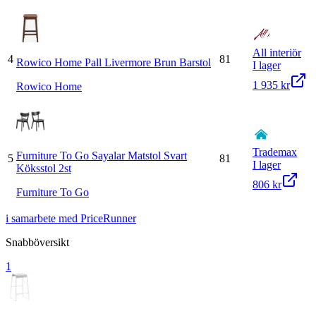
All interiör
4
81
Rowico Home Pall Livermore Brun Barstol
I lager
1 935 kr
Rowico Home
Trademax
Furniture To Go Sayalar Matstol Svart
5
81
I lager
Köksstol 2st
806 kr
Furniture To Go
i samarbete med PriceRunner
Snabböversikt
1