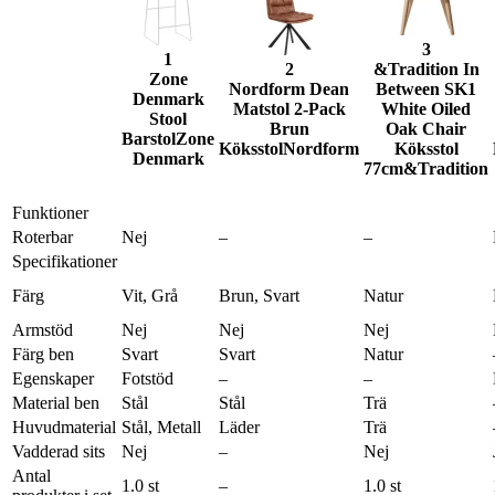
3
1
2
&Tradition In
Zone
Nordform Dean
Between SK1
Denmark
Matstol 2-Pack
White Oiled
Stool
Brun
Oak Chair
Barstol
Zone
Köksstol
Nordform
Köksstol
Denmark
77cm
&Tradition
Funktioner
Roterbar
Nej
–
–
Specifikationer
Färg
Vit, Grå
Brun, Svart
Natur
Armstöd
Nej
Nej
Nej
Färg ben
Svart
Svart
Natur
Egenskaper
Fotstöd
–
–
Material ben
Stål
Stål
Trä
Huvudmaterial
Stål, Metall
Läder
Trä
Vadderad sits
Nej
–
Nej
Antal
1.0 st
–
1.0 st