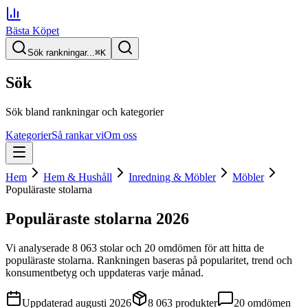
Bästa Köpet
Sök rankningar...
⌘
K
Sök
Sök bland rankningar och kategorier
Kategorier
Så rankar vi
Om oss
Hem
Hem & Hushåll
Inredning & Möbler
Möbler
Populäraste stolarna
Populäraste stolarna
2026
Vi analyserade
8 063
stolar
och 20 omdömen
för att hitta
de
populäraste stolarna
. Rankningen baseras på popularitet, trend och
konsumentbetyg och uppdateras varje månad.
Uppdaterad
augusti 2026
8 063
produkter
20
omdömen