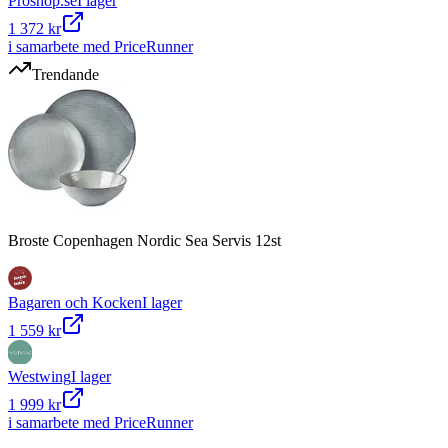
Proshop.se
I lager
1 372 kr
i samarbete med PriceRunner
Trendande
Broste Copenhagen Nordic Sea Servis 12st
Bagaren och Kocken
I lager
1 559 kr
Westwing
I lager
1 999 kr
i samarbete med PriceRunner