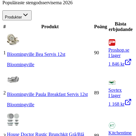
Populäraste stengodsserviserna 2026
Produkter
Bästa
#
Produkt
Poäng
erbjudande
Proshop.se
1
90
Bloomingville Bea Servis 12st
I lager
1 846 kr
Bloomingville
Sovtex
2
89
Bloomingville Paula Breakfast Servis 12st
I lager
1 168 kr
Bloomingville
Kitchentime
House Doctor Rustic Brunchkit Grå/Blå
3
89