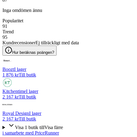
Inga omdömen ännu
Popularitet
91
Trend
95
Kundrecensioner
Ej tillräckligt med data
Hur beräknas poängen?
Boozt
I lager
1 876 kr
Till butik
Kitchentime
I lager
2 167 kr
Till butik
Royal Design
I lager
2 167 kr
Till butik
Visa
1
butik
till
Visa färre
i samarbete med PriceRunner