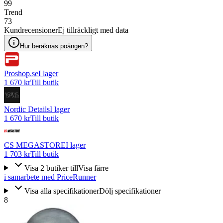
99
Trend
73
Kundrecensioner
Ej tillräckligt med data
Hur beräknas poängen?
Proshop.se
I lager
1 670 kr
Till butik
Nordic Details
I lager
1 670 kr
Till butik
CS MEGASTORE
I lager
1 703 kr
Till butik
Visa
2
butiker
till
Visa färre
i samarbete med PriceRunner
Visa alla specifikationer
Dölj specifikationer
8