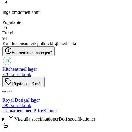
89
Inga omdömen ännu
Popularitet
95
Trend
94
Kundrecensioner
Ej tillräckligt med data
Hur beräknas poängen?
Kitchentime
I lager
879 kr
Till butik
Lägsta pris 3 mån
Royal Design
I lager
895 kr
Till butik
i samarbete med PriceRunner
Visa alla specifikationer
Dölj specifikationer