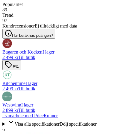
Popularitet
89
Trend
97
Kundrecensioner
Ej tillräckligt med data
Hur beräknas poängen?
Bagaren och Kocken
I lager
2 499 kr
Till butik
-5%
Kitchentime
I lager
2 499 kr
Till butik
Westwing
I lager
2 899 kr
Till butik
i samarbete med PriceRunner
Visa alla specifikationer
Dölj specifikationer
6