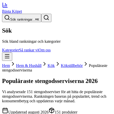
Bästa Köpet
Sök rankningar...
⌘
K
Sök
Sök bland rankningar och kategorier
Kategorier
Så rankar vi
Om oss
Hem
Hem & Hushåll
Kök
Kökstillbehör
Populäraste
stengodsserviserna
Populäraste stengodsserviserna
2026
Vi analyserade
151
stengodsserviser
för att hitta
de
populäraste
stengodsserviserna
. Rankningen baseras på popularitet, trend och
konsumentbetyg och uppdateras varje månad.
Uppdaterad
augusti 2026
151
produkter