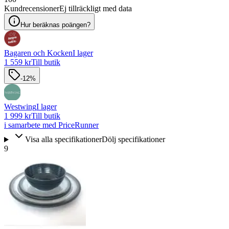
Kundrecensioner
Ej tillräckligt med data
Hur beräknas poängen?
Bagaren och Kocken
I lager
1 559 kr
Till butik
-12%
Westwing
I lager
1 999 kr
Till butik
i samarbete med PriceRunner
Visa alla specifikationer
Dölj specifikationer
9