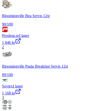
Bloomingville Bea Servis 12st
90
/100
Proshop.se
I lager
1 846 kr
2
Bloomingville Paula Breakfast Servis 12st
89
/100
Sovtex
I lager
1 168 kr
3