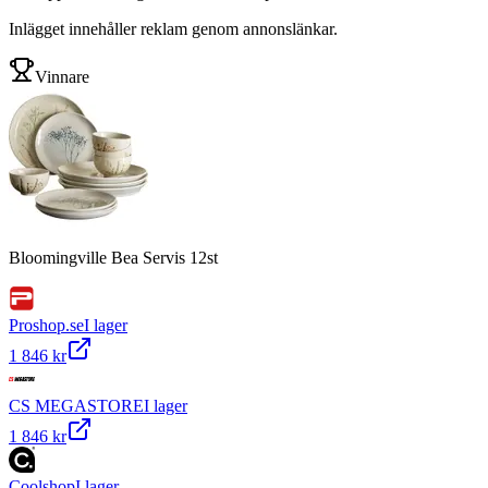
Inlägget innehåller reklam genom annonslänkar.
Vinnare
Bloomingville Bea Servis 12st
Proshop.se
I lager
1 846 kr
CS MEGASTORE
I lager
1 846 kr
Coolshop
I lager