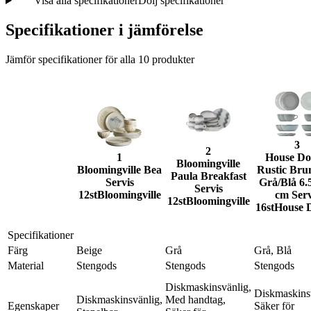
Visa alla specifikationer
Dölj specifikationer
Specifikationer i jämförelse
Jämför specifikationer för alla
10
produkter
3
2
1
House Do
Bloomingville
Bloomingville Bea
Rustic Bru
Paula Breakfast
Servis
Grå/Blå 6.
Servis
12st
Bloomingville
cm Serv
12st
Bloomingville
16st
House 
Specifikationer
Färg
Beige
Grå
Grå, Blå
Material
Stengods
Stengods
Stengods
Diskmaskinsvänlig,
Diskmaskins
Diskmaskinsvänlig,
Med handtag,
Egenskaper
Säker för