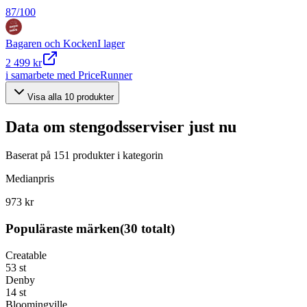
87
/100
Bagaren och Kocken
I lager
2 499 kr
i samarbete med PriceRunner
Visa alla
10
produkter
Data om
stengodsserviser
just nu
Baserat på
151
produkter i kategorin
Medianpris
973 kr
Populäraste märken
(
30
totalt)
Creatable
53
st
Denby
14
st
Bloomingville