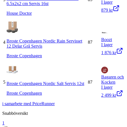
I lager
6.5x2x2 cm Servis 16st
879 kr
House Doctor
Boozt
Broste Copenhagen Nordic Rain Servisset
4
87
I lager
12 Delar Grå Servis
1 876 kr
Broste Copenhagen
Bagaren och
5
87
Kocken
Broste Copenhagen Nordic Salt Servis 12st
I lager
Broste Copenhagen
2 499 kr
i samarbete med PriceRunner
Snabböversikt
1