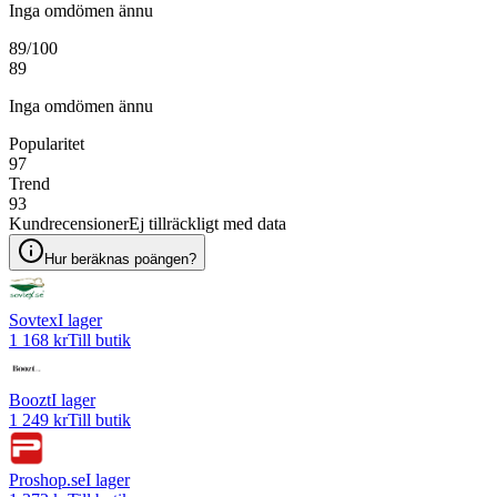
Inga omdömen ännu
89
/100
89
Inga omdömen ännu
Popularitet
97
Trend
93
Kundrecensioner
Ej tillräckligt med data
Hur beräknas poängen?
Sovtex
I lager
1 168 kr
Till butik
Boozt
I lager
1 249 kr
Till butik
Proshop.se
I lager