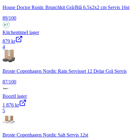
House Doctor Rustic Brunchkit Grå/Blå 6.5x2x2 cm Servis 16st
89
/100
Kitchentime
I lager
879 kr
4
Broste Copenhagen Nordic Rain Servisset 12 Delar Grå Servis
87
/100
Boozt
I lager
1 876 kr
5
Broste Copenhagen Nordic Salt Servis 12st