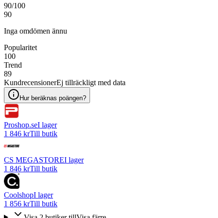
90
/100
90
Inga omdömen ännu
Popularitet
100
Trend
89
Kundrecensioner
Ej tillräckligt med data
Hur beräknas poängen?
Proshop.se
I lager
1 846 kr
Till butik
CS MEGASTORE
I lager
1 846 kr
Till butik
Coolshop
I lager
1 856 kr
Till butik
Visa
2
butiker
till
Visa färre