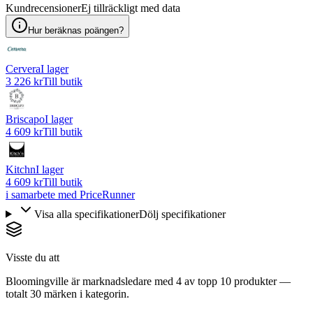
Kundrecensioner
Ej tillräckligt med data
Hur beräknas poängen?
Cervera
I lager
3 226 kr
Till butik
Briscapo
I lager
4 609 kr
Till butik
Kitchn
I lager
4 609 kr
Till butik
i samarbete med PriceRunner
Visa alla specifikationer
Dölj specifikationer
Visste du att
Bloomingville är marknadsledare med 4 av topp 10 produkter —
totalt 30 märken i kategorin.