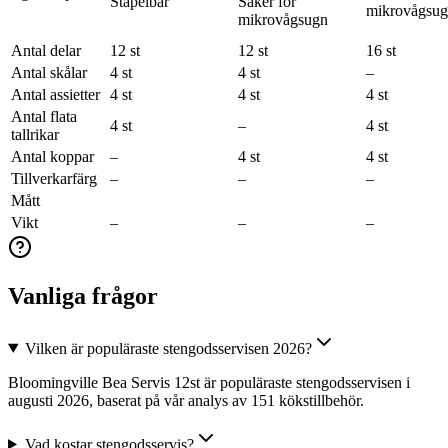
Stapelbar
Säker för
mikrovågsu
mikrovågsugn
Antal delar
12 st
12 st
16 st
Antal skålar
4 st
4 st
–
Antal assietter
4 st
4 st
4 st
Antal flata
4 st
–
4 st
tallrikar
Antal koppar
–
4 st
4 st
Tillverkarfärg
–
–
–
Mått
Vikt
–
–
–
Vanliga frågor
Vilken är populäraste stengodsservisen 2026?
Bloomingville Bea Servis 12st är populäraste stengodsservisen i
augusti 2026, baserat på vår analys av 151 kökstillbehör.
Vad kostar stengodsservis?