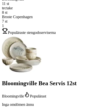
11
st
tectake
8
st
Broste Copenhagen
7
st
1
Populäraste stengodsserviserna
Bloomingville Bea Servis 12st
Bloomingville
Populärast
Inga omdömen ännu