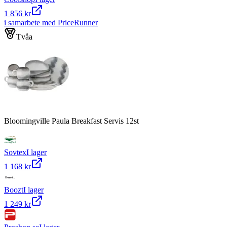
1 856 kr
i samarbete med PriceRunner
Tvåa
Bloomingville Paula Breakfast Servis 12st
Sovtex
I lager
1 168 kr
Boozt
I lager
1 249 kr