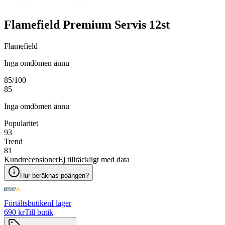
Flamefield Premium Servis 12st
Flamefield
Inga omdömen ännu
85
/100
85
Inga omdömen ännu
Popularitet
93
Trend
81
Kundrecensioner
Ej tillräckligt med data
Hur beräknas poängen?
Förtältsbutiken
I lager
690 kr
Till butik