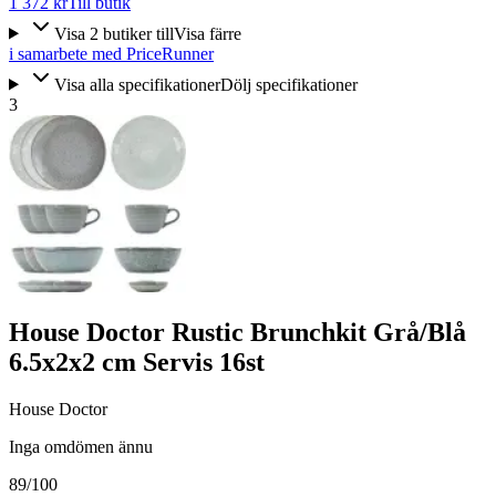
1 372 kr
Till butik
Visa
2
butiker
till
Visa färre
i samarbete med PriceRunner
Visa alla specifikationer
Dölj specifikationer
3
House Doctor Rustic Brunchkit Grå/Blå
6.5x2x2 cm Servis 16st
House Doctor
Inga omdömen ännu
89
/100