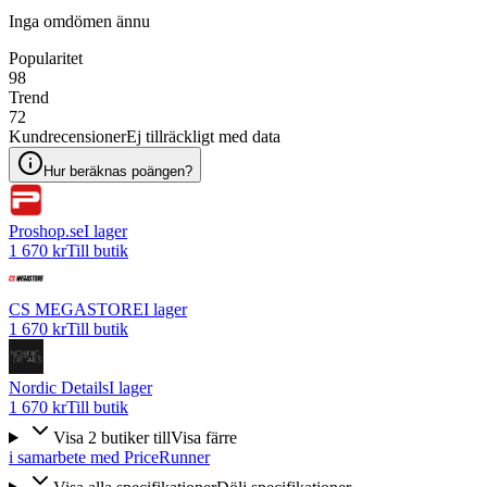
Inga omdömen ännu
Popularitet
98
Trend
72
Kundrecensioner
Ej tillräckligt med data
Hur beräknas poängen?
Proshop.se
I lager
1 670 kr
Till butik
CS MEGASTORE
I lager
1 670 kr
Till butik
Nordic Details
I lager
1 670 kr
Till butik
Visa
2
butiker
till
Visa färre
i samarbete med PriceRunner