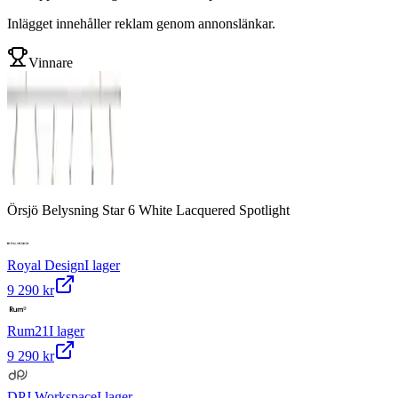
Inlägget innehåller reklam genom annonslänkar.
Vinnare
Örsjö Belysning Star 6 White Lacquered Spotlight
Royal Design
I lager
9 290 kr
Rum21
I lager
9 290 kr
DPJ Workspace
I lager