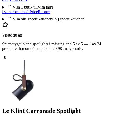
Visa
1
butik
till
Visa färre
i samarbete med PriceRunner
Visa alla specifikationer
Dölj specifikationer
Visste du att
Snittbetyget bland spotlights i mässing är 4.5 av 5 — 1 av 24
produkter har omdömen, totalt 2 898 analyserade.
10
Le Klint Carronade Spotlight