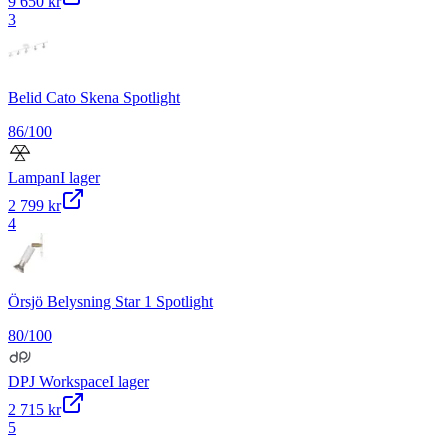
9 650 kr
3
Belid Cato Skena Spotlight
86
/100
Lampan
I lager
2 799 kr
4
Örsjö Belysning Star 1 Spotlight
80
/100
DPJ Workspace
I lager
2 715 kr
5