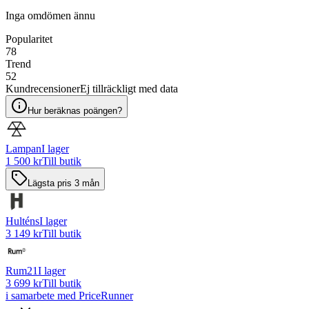
Inga omdömen ännu
Popularitet
78
Trend
52
Kundrecensioner
Ej tillräckligt med data
Hur beräknas poängen?
Lampan
I lager
1 500 kr
Till butik
Lägsta pris 3 mån
Hulténs
I lager
3 149 kr
Till butik
Rum21
I lager
3 699 kr
Till butik
i samarbete med PriceRunner