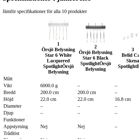
Jämför specifikationer för alla
10
produkter
1
2
Örsjö Belysning
3
Örsjö Belysning
Star 6 White
Belid C
Star 6 Black
Lacquered
Sken
Spotlight
Örsjö
Spotlight
Örsjö
Spotlight
B
Belysning
Belysning
Mått
Vikt
6000.0 g
–
–
Bredd
200.0 cm
200.0 cm
–
Höjd
22.0 cm
22.0 cm
16.8 cm
Diameter
–
–
–
Djup
–
–
–
Funktioner
Appstyrning
Nej
Nej
–
Trådlöst