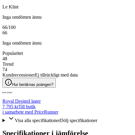
Le Klint
Inga omdömen ännu
66
/100
66
Inga omdömen ännu
Popularitet
48
Trend
74
Kundrecensioner
Ej tillräckligt med data
Hur beräknas poängen?
Royal Design
I lager
7 795 kr
Till butik
i samarbete med PriceRunner
Visa alla specifikationer
Dölj specifikationer
Specifikationer i jämförelse