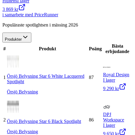
Hulténs
I lager
3 869 kr
i samarbete med PriceRunner
Populäraste spotlightsen i mässing 2026
Produkter
Bästa
#
Produkt
Poäng
erbjudande
Royal Design
Örsjö Belysning Star 6 White Lacquered
1
87
I lager
Spotlight
9 290 kr
Örsjö Belysning
DPJ
2
86
Workspace
Örsjö Belysning Star 6 Black Spotlight
I lager
Örsjö Belysning
9 650 kr