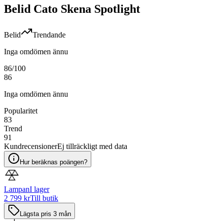
Belid Cato Skena Spotlight
Belid
Trendande
Inga omdömen ännu
86
/100
86
Inga omdömen ännu
Popularitet
83
Trend
91
Kundrecensioner
Ej tillräckligt med data
Hur beräknas poängen?
Lampan
I lager
2 799 kr
Till butik
Lägsta pris 3 mån