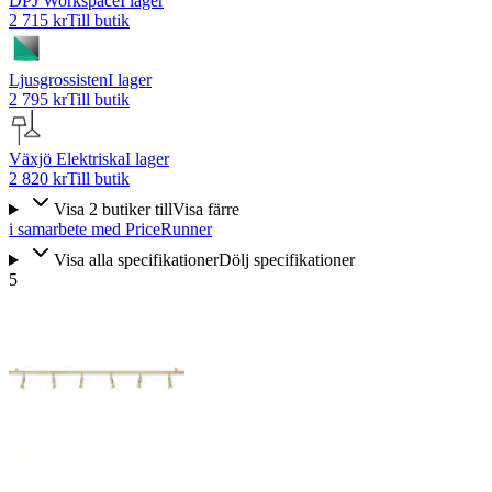
DPJ Workspace
I lager
2 715 kr
Till butik
Ljusgrossisten
I lager
2 795 kr
Till butik
Växjö Elektriska
I lager
2 820 kr
Till butik
Visa
2
butiker
till
Visa färre
i samarbete med PriceRunner
Visa alla specifikationer
Dölj specifikationer
5