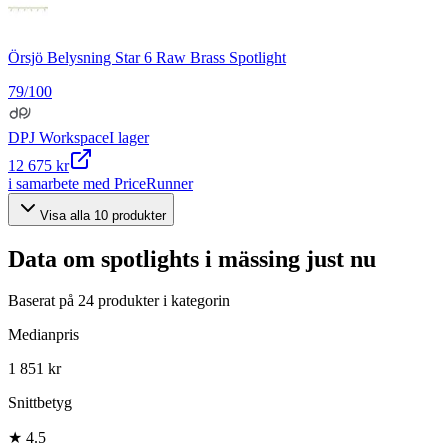
Örsjö Belysning Star 6 Raw Brass Spotlight
79
/100
DPJ Workspace
I lager
12 675 kr
i samarbete med PriceRunner
Visa alla
10
produkter
Data om
spotlights i mässing
just nu
Baserat på
24
produkter i kategorin
Medianpris
1 851 kr
Snittbetyg
★ 4.5