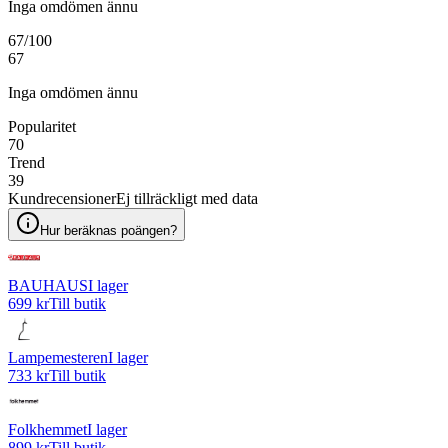
Inga omdömen ännu
67
/100
67
Inga omdömen ännu
Popularitet
70
Trend
39
Kundrecensioner
Ej tillräckligt med data
Hur beräknas poängen?
BAUHAUS
I lager
699 kr
Till butik
Lampemesteren
I lager
733 kr
Till butik
Folkhemmet
I lager
899 kr
Till butik