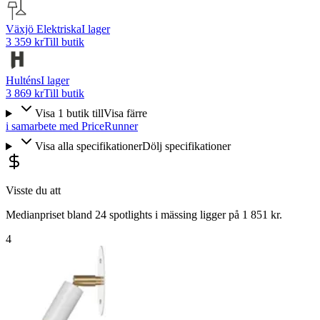
Växjö Elektriska
I lager
3 359 kr
Till butik
Hulténs
I lager
3 869 kr
Till butik
Visa
1
butik
till
Visa färre
i samarbete med PriceRunner
Visa alla specifikationer
Dölj specifikationer
Visste du att
Medianpriset bland 24 spotlights i mässing ligger på 1 851 kr.
4