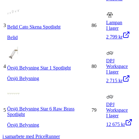
Lampan
3
86
Belid Cato Skena Spotlight
I lager
2 799 kr
Belid
DPJ
4
80
Workspace
Örsjö Belysning Star 1 Spotlight
I lager
Örsjö Belysning
2 715 kr
DPJ
Örsjö Belysning Star 6 Raw Brass
5
79
Workspace
Spotlight
I lager
12 675 kr
Örsjö Belysning
i samarbete med PriceRunner