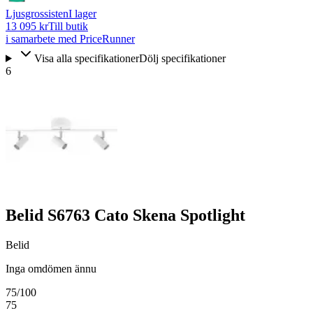
Ljusgrossisten
I lager
13 095 kr
Till butik
i samarbete med PriceRunner
Visa alla specifikationer
Dölj specifikationer
6
Belid S6763 Cato Skena Spotlight
Belid
Inga omdömen ännu
75
/100
75