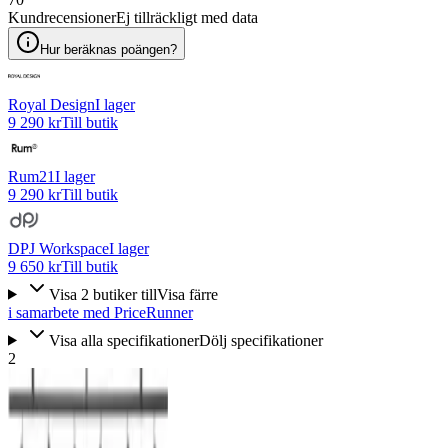
Kundrecensioner
Ej tillräckligt med data
Hur beräknas poängen?
Royal Design
I lager
9 290 kr
Till butik
Rum21
I lager
9 290 kr
Till butik
DPJ Workspace
I lager
9 650 kr
Till butik
Visa
2
butiker
till
Visa färre
i samarbete med PriceRunner
Visa alla specifikationer
Dölj specifikationer
2