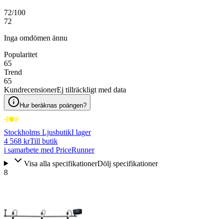
72
/100
72
Inga omdömen ännu
Popularitet
65
Trend
65
Kundrecensioner
Ej tillräckligt med data
Hur beräknas poängen?
Stockholms Ljusbutik
I lager
4 568 kr
Till butik
i samarbete med PriceRunner
Visa alla specifikationer
Dölj specifikationer
8