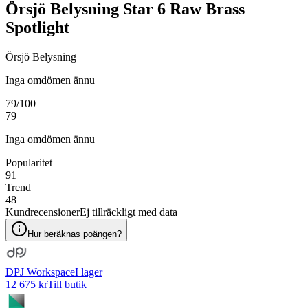
Örsjö Belysning Star 6 Raw Brass
Spotlight
Örsjö Belysning
Inga omdömen ännu
79
/100
79
Inga omdömen ännu
Popularitet
91
Trend
48
Kundrecensioner
Ej tillräckligt med data
Hur beräknas poängen?
DPJ Workspace
I lager
12 675 kr
Till butik