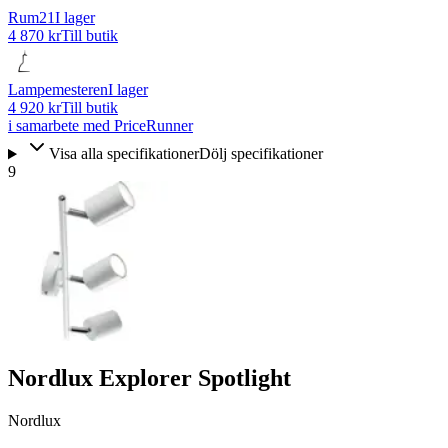
Rum21
I lager
4 870 kr
Till butik
Lampemesteren
I lager
4 920 kr
Till butik
i samarbete med PriceRunner
Visa alla specifikationer
Dölj specifikationer
9
Nordlux Explorer Spotlight
Nordlux