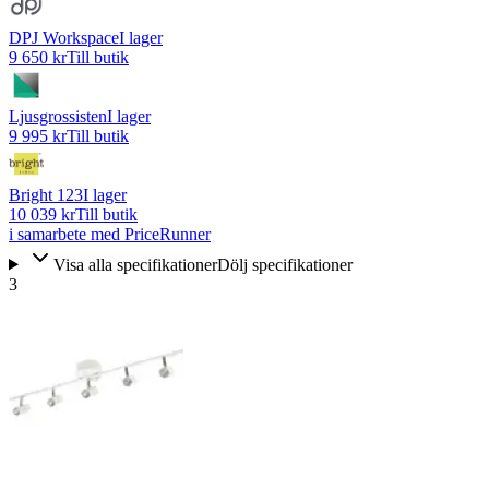
DPJ Workspace
I lager
9 650 kr
Till butik
Ljusgrossisten
I lager
9 995 kr
Till butik
Bright 123
I lager
10 039 kr
Till butik
i samarbete med PriceRunner
Visa alla specifikationer
Dölj specifikationer
3