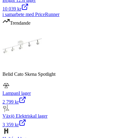
Bright 123
I lager
10 039 kr
i samarbete med PriceRunner
Trendande
Belid Cato Skena Spotlight
Lampan
I lager
2 799 kr
Växjö Elektriska
I lager
3 359 kr