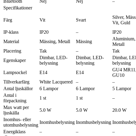
Bluetooth
Nej
Nej
–
Specifikationer
Silver, Mäss
Färg
Vit
Svart
Vit, Guld
IP-klass
IP20
–
IP20
Aluminium,
Material
Mässing, Metall
Mässing
Metall
Placering
Tak
–
Tak
Dimbar, LED-
Dimbar, LED-
Dimbar, LE
Egenskaper
belysning
belysning
belysning
GU4 MR11
Lampsockel
E14
E14
GU10
Tillverkarfärg
White Lacquered
–
–
Antal ljuskällor
6 Lampor
6 Lampor
5 Lampor
Antal i
1 st
1 st
–
förpackning
Max watt per
5.0 W
5.0 W
20.0 W
ljuskälla
Inomhus- eller
Inomhusbelysning
Inomhusbelysning
Inomhusbel
utomhusbelysning
Energiklass
–
–
–