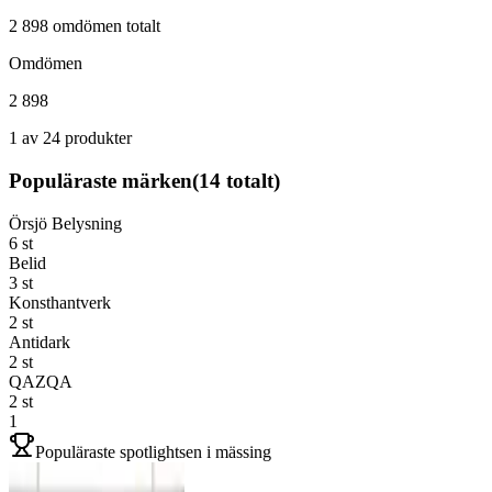
2 898 omdömen totalt
Omdömen
2 898
1 av 24 produkter
Populäraste märken
(
14
totalt)
Örsjö Belysning
6
st
Belid
3
st
Konsthantverk
2
st
Antidark
2
st
QAZQA
2
st
1
Populäraste spotlightsen i mässing