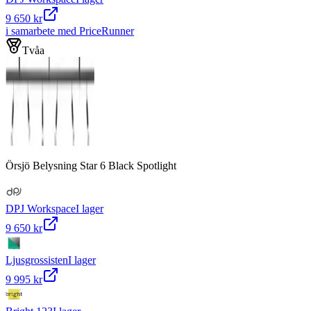
9 650 kr
i samarbete med PriceRunner
Tvåa
Örsjö Belysning Star 6 Black Spotlight
DPJ Workspace
I lager
9 650 kr
Ljusgrossisten
I lager
9 995 kr