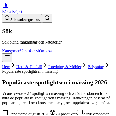
Bästa Köpet
Sök rankningar...
⌘
K
Sök
Sök bland rankningar och kategorier
Kategorier
Så rankar vi
Om oss
Hem
Hem & Hushåll
Inredning & Möbler
Belysning
Populäraste spotlightsen i mässing
Populäraste spotlightsen i mässing
2026
Vi analyserade
24
spotlights i mässing
och 2 898 omdömen
för att
hitta
de
populäraste spotlightsen i mässing
. Rankningen baseras på
popularitet, trend och konsumentbetyg och uppdateras varje månad.
Uppdaterad
augusti 2026
24
produkter
2 898
omdömen