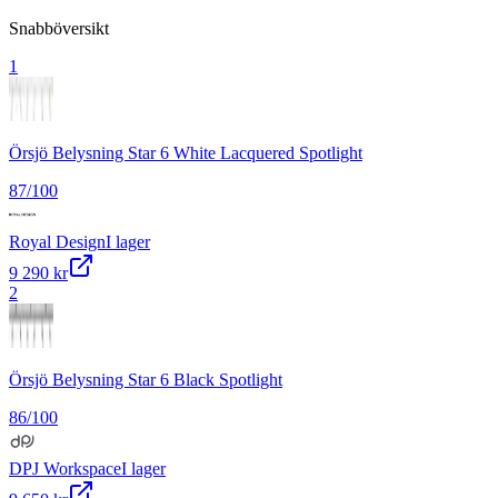
Snabböversikt
1
Örsjö Belysning Star 6 White Lacquered Spotlight
87
/100
Royal Design
I lager
9 290 kr
2
Örsjö Belysning Star 6 Black Spotlight
86
/100
DPJ Workspace
I lager