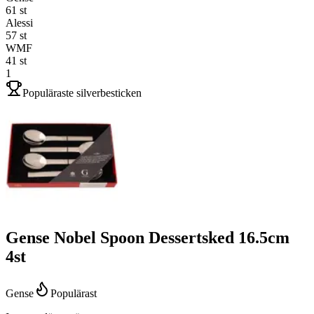
61
st
Alessi
57
st
WMF
41
st
1
Populäraste silverbesticken
Gense Nobel Spoon Dessertsked 16.5cm
4st
Gense
Populärast