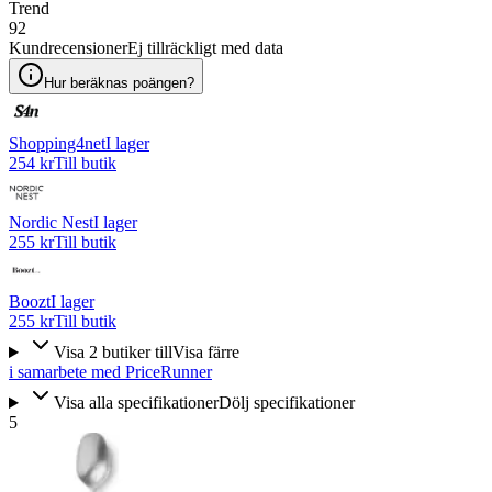
Trend
92
Kundrecensioner
Ej tillräckligt med data
Hur beräknas poängen?
Shopping4net
I lager
254 kr
Till butik
Nordic Nest
I lager
255 kr
Till butik
Boozt
I lager
255 kr
Till butik
Visa
2
butiker
till
Visa färre
i samarbete med PriceRunner
Visa alla specifikationer
Dölj specifikationer
5