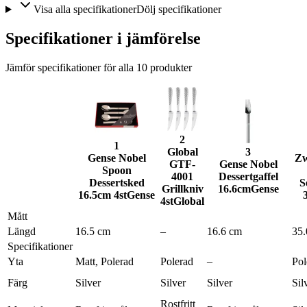
Visa alla specifikationer
Dölj specifikationer
Specifikationer i jämförelse
Jämför specifikationer för alla
10
produkter
2
1
Global
3
Gense Nobel
Zw
GTF-
Gense Nobel
Spoon
4001
Dessertgaffel
Dessertsked
S
Grillkniv
16.6cm
Gense
16.5cm 4st
Gense
4st
Global
Mått
Längd
16.5 cm
–
16.6 cm
35.
Specifikationer
Yta
Matt, Polerad
Polerad
–
Pol
Färg
Silver
Silver
Silver
Sil
Rostfritt