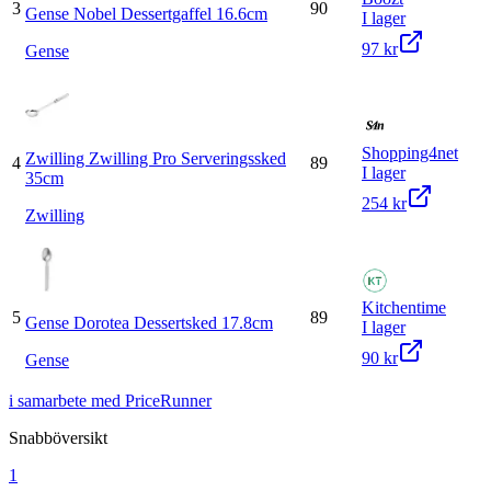
3
90
Gense Nobel Dessertgaffel 16.6cm
I lager
97 kr
Gense
Shopping4net
Zwilling Zwilling Pro Serveringssked
4
89
I lager
35cm
254 kr
Zwilling
Kitchentime
5
89
Gense Dorotea Dessertsked 17.8cm
I lager
90 kr
Gense
i samarbete med PriceRunner
Snabböversikt
1