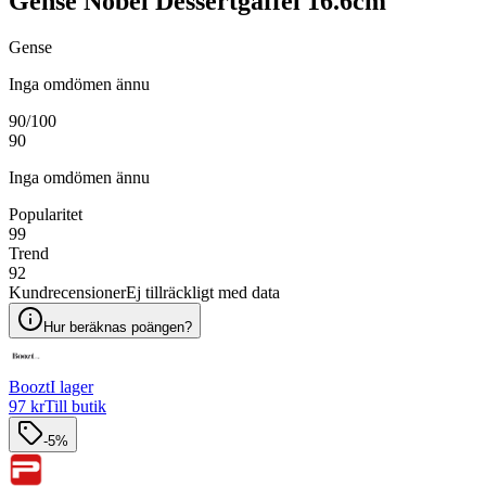
Gense Nobel Dessertgaffel 16.6cm
Gense
Inga omdömen ännu
90
/100
90
Inga omdömen ännu
Popularitet
99
Trend
92
Kundrecensioner
Ej tillräckligt med data
Hur beräknas poängen?
Boozt
I lager
97 kr
Till butik
-5%