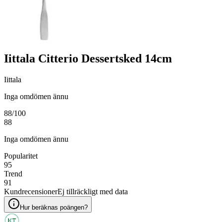
Iittala Citterio Dessertsked 14cm
Iittala
Inga omdömen ännu
88
/100
88
Inga omdömen ännu
Popularitet
95
Trend
91
Kundrecensioner
Ej tillräckligt med data
Hur beräknas poängen?