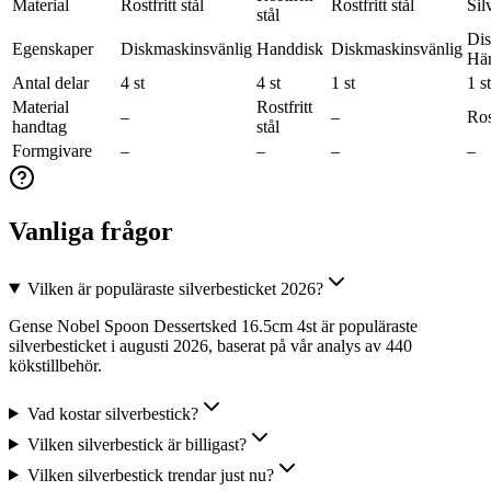
Material
Rostfritt stål
Rostfritt stål
Silv
stål
Dis
Egenskaper
Diskmaskinsvänlig
Handdisk
Diskmaskinsvänlig
Hä
Antal delar
4 st
4 st
1 st
1 st
Material
Rostfritt
–
–
Rost
handtag
stål
Formgivare
–
–
–
–
Vanliga frågor
Vilken är populäraste silverbesticket 2026?
Gense Nobel Spoon Dessertsked 16.5cm 4st är populäraste
silverbesticket i augusti 2026, baserat på vår analys av 440
kökstillbehör.
Vad kostar silverbestick?
Vilken silverbestick är billigast?
Vilken silverbestick trendar just nu?