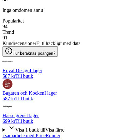
Inga omdömen ännu
Popularitet
94
Trend
91
Kundrecensioner
Ej tillräckligt med data
Hur beräknas poängen?
Royal Design
I lager
587 kr
Till butik
Bagaren och Kocken
I lager
587 kr
Till butik
Hasselgrens
I lager
699 kr
Till butik
Visa
1
butik
till
Visa färre
i samarbete med PriceRunner