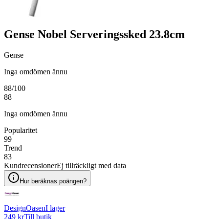
Gense Nobel Serveringssked 23.8cm
Gense
Inga omdömen ännu
88
/100
88
Inga omdömen ännu
Popularitet
99
Trend
83
Kundrecensioner
Ej tillräckligt med data
Hur beräknas poängen?
DesignOasen
I lager
249 kr
Till butik