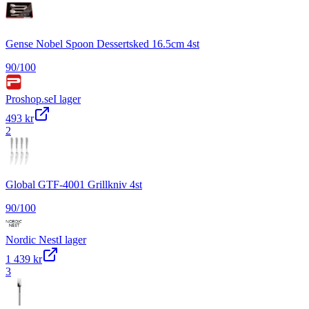
Gense Nobel Spoon Dessertsked 16.5cm 4st
90
/100
Proshop.se
I lager
493 kr
2
Global GTF-4001 Grillkniv 4st
90
/100
Nordic Nest
I lager
1 439 kr
3