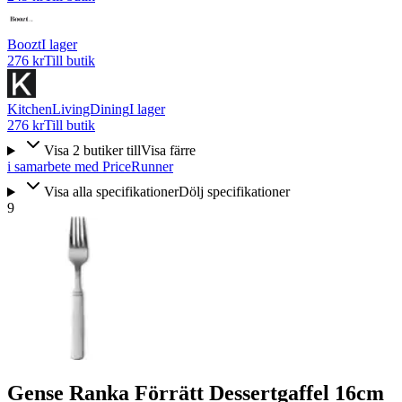
Boozt
I lager
276 kr
Till butik
KitchenLivingDining
I lager
276 kr
Till butik
Visa
2
butiker
till
Visa färre
i samarbete med PriceRunner
Visa alla specifikationer
Dölj specifikationer
9
Gense Ranka Förrätt Dessertgaffel 16cm