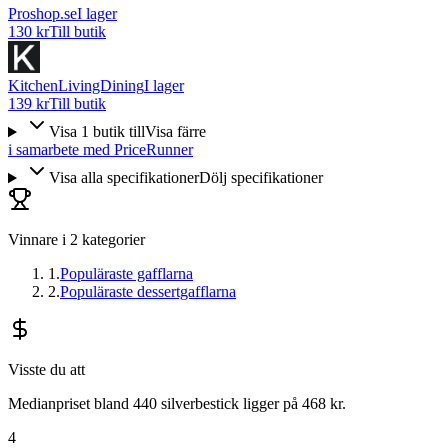
Proshop.se
I lager
130 kr
Till butik
KitchenLivingDining
I lager
139 kr
Till butik
Visa
1
butik
till
Visa färre
i samarbete med PriceRunner
Visa alla specifikationer
Dölj specifikationer
Vinnare i
2
kategorier
1
.
Populäraste gafflarna
2
.
Populäraste dessertgafflarna
Visste du att
Medianpriset bland 440 silverbestick ligger på 468 kr.
4