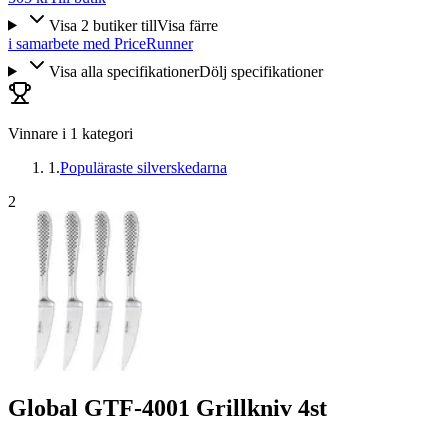
Visa
2
butiker
till
Visa färre
i samarbete med PriceRunner
Visa alla specifikationer
Dölj specifikationer
Vinnare i
1
kategori
1
.
Populäraste silverskedarna
2
Global GTF-4001 Grillkniv 4st