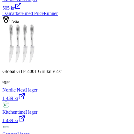
505 kr
i samarbete med PriceRunner
Tvåa
Global GTF-4001 Grillkniv 4st
Nordic Nest
I lager
1 439 kr
Kitchentime
I lager
1 439 kr