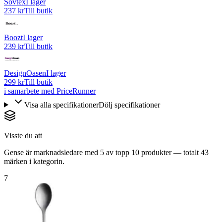
Sovtex
I lager
237 kr
Till butik
Boozt
I lager
239 kr
Till butik
DesignOasen
I lager
299 kr
Till butik
i samarbete med PriceRunner
Visa alla specifikationer
Dölj specifikationer
Visste du att
Gense är marknadsledare med 5 av topp 10 produkter — totalt 43
märken i kategorin.
7