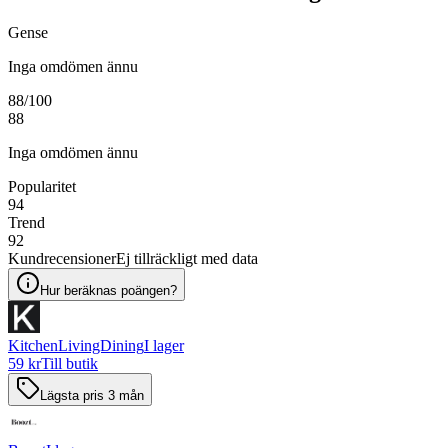
Gense
Inga omdömen ännu
88
/100
88
Inga omdömen ännu
Popularitet
94
Trend
92
Kundrecensioner
Ej tillräckligt med data
Hur beräknas poängen?
KitchenLivingDining
I lager
59 kr
Till butik
Lägsta pris 3 mån