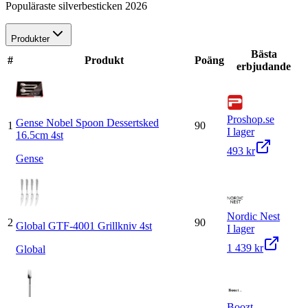
Populäraste silverbesticken 2026
Produkter
Bästa
#
Produkt
Poäng
erbjudande
Proshop.se
Gense Nobel Spoon Dessertsked
1
90
I lager
16.5cm 4st
493 kr
Gense
Nordic Nest
2
90
Global GTF-4001 Grillkniv 4st
I lager
1 439 kr
Global
Boozt