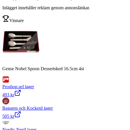
Inlägget innehåller reklam genom annonslänkar.
Vinnare
Gense Nobel Spoon Dessertsked 16.5cm 4st
Proshop.se
I lager
493 kr
Bagaren och Kocken
I lager
505 kr
Nordic Nest
I lager