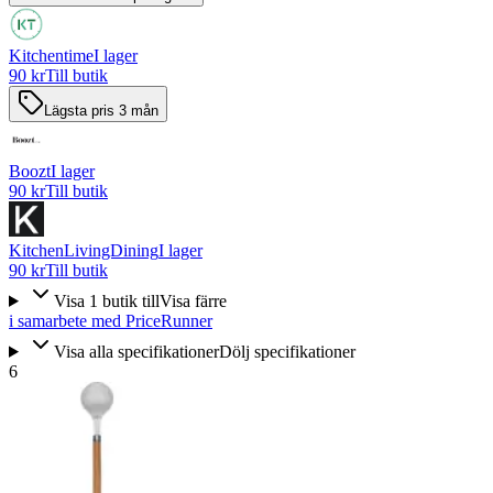
Kitchentime
I lager
90 kr
Till butik
Lägsta pris 3 mån
Boozt
I lager
90 kr
Till butik
KitchenLivingDining
I lager
90 kr
Till butik
Visa
1
butik
till
Visa färre
i samarbete med PriceRunner
Visa alla specifikationer
Dölj specifikationer
6