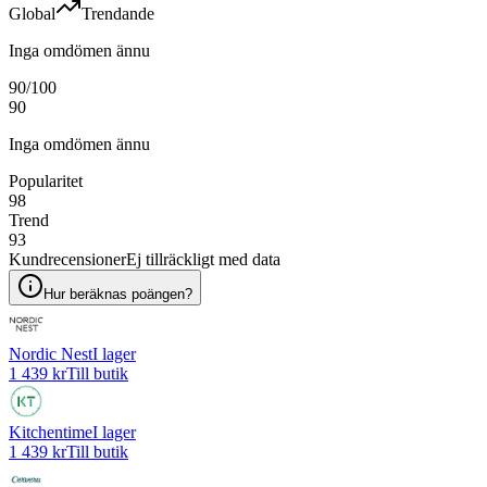
Global
Trendande
Inga omdömen ännu
90
/100
90
Inga omdömen ännu
Popularitet
98
Trend
93
Kundrecensioner
Ej tillräckligt med data
Hur beräknas poängen?
Nordic Nest
I lager
1 439 kr
Till butik
Kitchentime
I lager
1 439 kr
Till butik