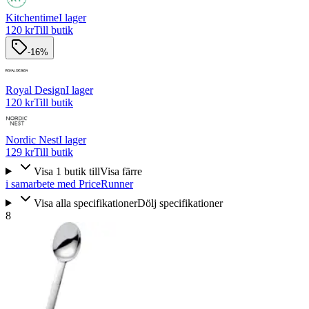
Kitchentime
I lager
120 kr
Till butik
-16%
Royal Design
I lager
120 kr
Till butik
Nordic Nest
I lager
129 kr
Till butik
Visa
1
butik
till
Visa färre
i samarbete med PriceRunner
Visa alla specifikationer
Dölj specifikationer
8