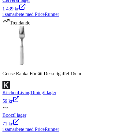
Cervera
I lager
1 439 kr
i samarbete med PriceRunner
Trendande
Gense Ranka Förrätt Dessertgaffel 16cm
KitchenLivingDining
I lager
59 kr
Boozt
I lager
71 kr
i samarbete med PriceRunner