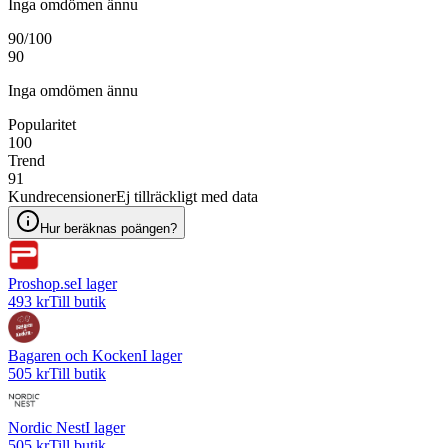
Inga omdömen ännu
90
/100
90
Inga omdömen ännu
Popularitet
100
Trend
91
Kundrecensioner
Ej tillräckligt med data
Hur beräknas poängen?
Proshop.se
I lager
493 kr
Till butik
Bagaren och Kocken
I lager
505 kr
Till butik
Nordic Nest
I lager
505 kr
Till butik