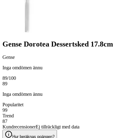
Gense Dorotea Dessertsked 17.8cm
Gense
Inga omdömen ännu
89
/100
89
Inga omdömen ännu
Popularitet
99
Trend
87
Kundrecensioner
Ej tillräckligt med data
Hur beräknas poängen?