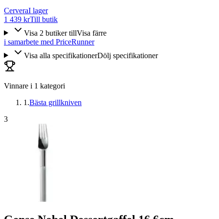
Cervera
I lager
1 439 kr
Till butik
Visa
2
butiker
till
Visa färre
i samarbete med PriceRunner
Visa alla specifikationer
Dölj specifikationer
Vinnare i
1
kategori
1
.
Bästa grillkniven
3