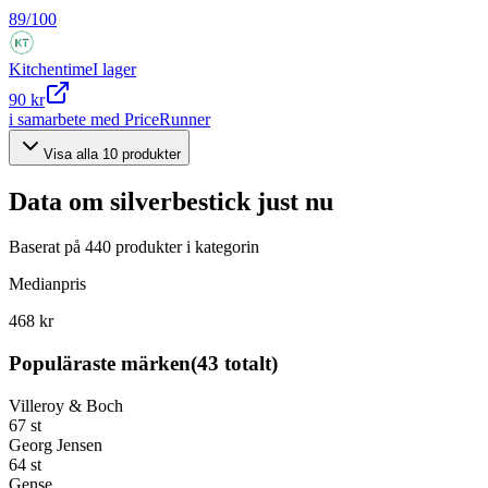
89
/100
Kitchentime
I lager
90 kr
i samarbete med PriceRunner
Visa alla
10
produkter
Data om
silverbestick
just nu
Baserat på
440
produkter i kategorin
Medianpris
468 kr
Populäraste märken
(
43
totalt)
Villeroy & Boch
67
st
Georg Jensen
64
st
Gense