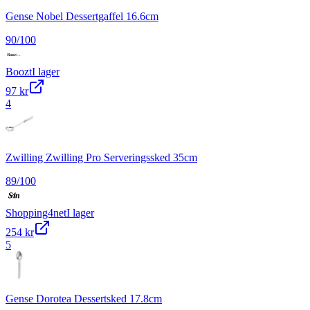
Gense Nobel Dessertgaffel 16.6cm
90
/100
Boozt
I lager
97 kr
4
Zwilling Zwilling Pro Serveringssked 35cm
89
/100
Shopping4net
I lager
254 kr
5
Gense Dorotea Dessertsked 17.8cm