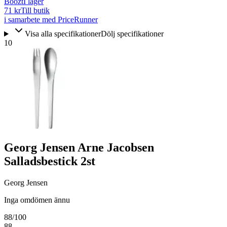
Boozt
I lager
71 kr
Till butik
i samarbete med PriceRunner
Visa alla specifikationer
Dölj specifikationer
10
Georg Jensen Arne Jacobsen
Salladsbestick 2st
Georg Jensen
Inga omdömen ännu
88
/100
88