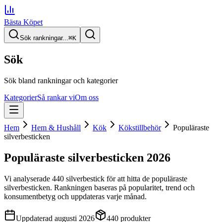
Bästa Köpet
Sök rankningar...
⌘
K
Sök
Sök bland rankningar och kategorier
Kategorier
Så rankar vi
Om oss
Hem
Hem & Hushåll
Kök
Kökstillbehör
Populäraste
silverbesticken
Populäraste silverbesticken
2026
Vi analyserade
440
silverbestick
för att hitta
de
populäraste
silverbesticken
. Rankningen baseras på popularitet, trend och
konsumentbetyg och uppdateras varje månad.
Uppdaterad
augusti 2026
440
produkter