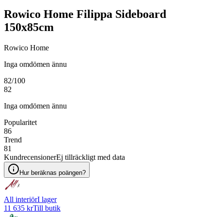
Rowico Home Filippa Sideboard
150x85cm
Rowico Home
Inga omdömen ännu
82
/100
82
Inga omdömen ännu
Popularitet
86
Trend
81
Kundrecensioner
Ej tillräckligt med data
Hur beräknas poängen?
All interiör
I lager
11 635 kr
Till butik