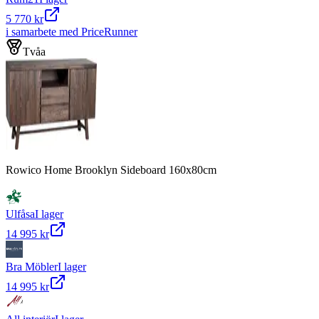
5 770 kr
i samarbete med PriceRunner
Tvåa
Rowico Home Brooklyn Sideboard 160x80cm
Ulfåsa
I lager
14 995 kr
Bra Möbler
I lager
14 995 kr