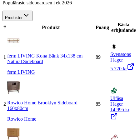
Populäraste sideboardsen i ek 2026
Produkter
Bästa
#
Produkt
Poäng
erbjudande
Svenssons
ferm LIVING Kona Bänk 34x138 cm
1
89
I lager
Natural Sideboard
5 770 kr
ferm LIVING
Ulfåsa
Rowico Home Brooklyn Sideboard
2
85
I lager
160x80cm
14 995 kr
Rowico Home