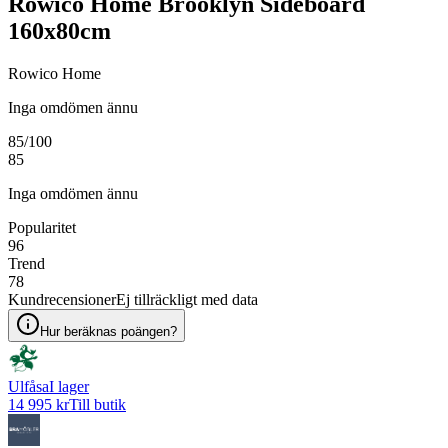
Rowico Home Brooklyn Sideboard
160x80cm
Rowico Home
Inga omdömen ännu
85
/100
85
Inga omdömen ännu
Popularitet
96
Trend
78
Kundrecensioner
Ej tillräckligt med data
Hur beräknas poängen?
Ulfåsa
I lager
14 995 kr
Till butik