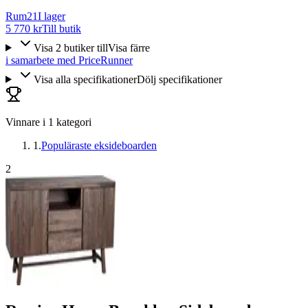
Rum21
I lager
5 770 kr
Till butik
Visa
2
butiker
till
Visa färre
i samarbete med PriceRunner
Visa alla specifikationer
Dölj specifikationer
Vinnare i
1
kategori
1
.
Populäraste eksideboarden
2