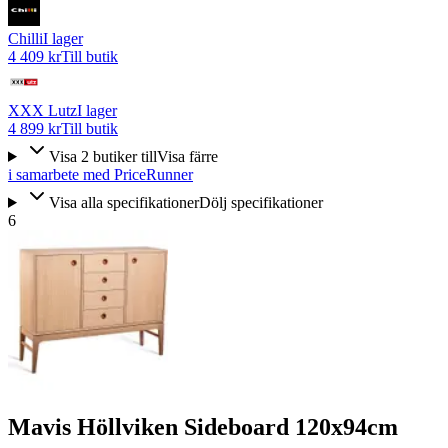
Chilli
I lager
4 409 kr
Till butik
XXX Lutz
I lager
4 899 kr
Till butik
Visa
2
butiker
till
Visa färre
i samarbete med PriceRunner
Visa alla specifikationer
Dölj specifikationer
6
Mavis Höllviken Sideboard 120x94cm