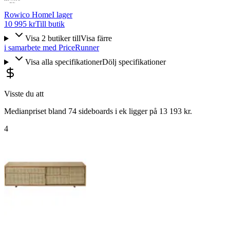
Rowico Home
I lager
10 995 kr
Till butik
Visa
2
butiker
till
Visa färre
i samarbete med PriceRunner
Visa alla specifikationer
Dölj specifikationer
Visste du att
Medianpriset bland 74 sideboards i ek ligger på 13 193 kr.
4