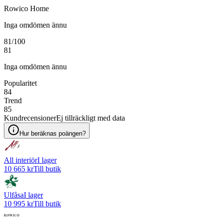
Rowico Home
Inga omdömen ännu
81
/100
81
Inga omdömen ännu
Popularitet
84
Trend
85
Kundrecensioner
Ej tillräckligt med data
Hur beräknas poängen?
All interiör
I lager
10 665 kr
Till butik
Ulfåsa
I lager
10 995 kr
Till butik