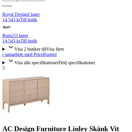
Royal Design
I lager
14 543 kr
Till butik
Rum21
I lager
14 543 kr
Till butik
Visa
2
butiker
till
Visa färre
i samarbete med PriceRunner
Visa alla specifikationer
Dölj specifikationer
5
AC Design Furniture Linley Skänk Vit