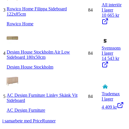
All interiör
Rowico Home Filippa Sideboard
3
84
I lager
122x85cm
10 665 kr
Rowico Home
Svenssons
Design House Stockholm Air Low
4
84
I lager
Sideboard 180x50cm
14 543 kr
Design House Stockholm
Trademax
AC Design Furniture Linley Skänk Vit
5
84
I lager
Sideboard
4 409 kr
AC Design Furniture
i samarbete med PriceRunner