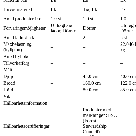
Huvudmaterial
Ek
Trä, Ek
Ek
Antal produkter i set
1.0 st
1.0 st
1.0 st
Utdragbara
Utdragba
Förvaringsmöjligheter
Dörrar
lådor, Dörrar
Dörrar
Antal lådor/fack
–
2 st
5 st
Maxbelastning
22.046 l
–
–
(hyllplan)
kg
Antal hyllplan
–
–
–
Tillverkarfärg
–
–
–
Mått
Djup
–
45.0 cm
40.0 cm
Bredd
–
160.0 cm
122.0 c
Höjd
–
80.0 cm
85.0 cm
Vikt
–
–
–
Hållbarhetsinformation
Produkter med
märkningen: FSC
(Forest
Hållbarhetscertifieringar
–
Stewardship
–
Council) –