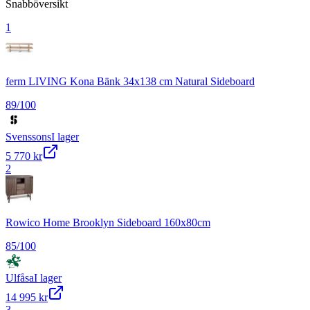
Snabböversikt
1
ferm LIVING Kona Bänk 34x138 cm Natural Sideboard
89
/100
Svenssons
I lager
5 770 kr
2
Rowico Home Brooklyn Sideboard 160x80cm
85
/100
Ulfåsa
I lager
14 995 kr
3