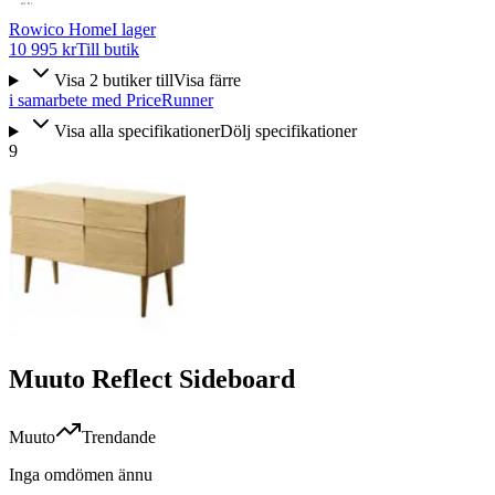
Rowico Home
I lager
10 995 kr
Till butik
Visa
2
butiker
till
Visa färre
i samarbete med PriceRunner
Visa alla specifikationer
Dölj specifikationer
9
Muuto Reflect Sideboard
Muuto
Trendande
Inga omdömen ännu