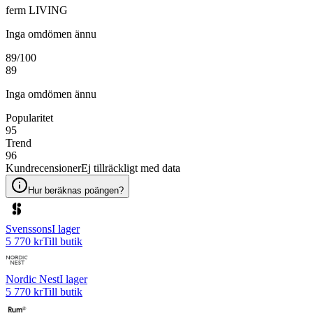
ferm LIVING
Inga omdömen ännu
89
/100
89
Inga omdömen ännu
Popularitet
95
Trend
96
Kundrecensioner
Ej tillräckligt med data
Hur beräknas poängen?
Svenssons
I lager
5 770 kr
Till butik
Nordic Nest
I lager
5 770 kr
Till butik