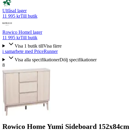
Ulfåsa
I lager
11 995 kr
Till butik
Rowico Home
I lager
11 995 kr
Till butik
Visa
1
butik
till
Visa färre
i samarbete med PriceRunner
Visa alla specifikationer
Dölj specifikationer
8
Rowico Home Yumi Sideboard 152x84cm