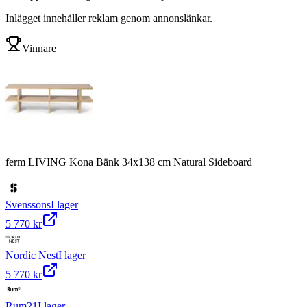
Inlägget innehåller reklam genom annonslänkar.
Vinnare
ferm LIVING Kona Bänk 34x138 cm Natural Sideboard
Svenssons
I lager
5 770 kr
Nordic Nest
I lager
5 770 kr
Rum21
I lager