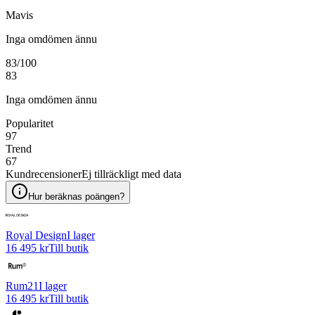
Mavis
Inga omdömen ännu
83
/100
83
Inga omdömen ännu
Popularitet
97
Trend
67
Kundrecensioner
Ej tillräckligt med data
Hur beräknas poängen?
Royal Design
I lager
16 495 kr
Till butik
Rum21
I lager
16 495 kr
Till butik