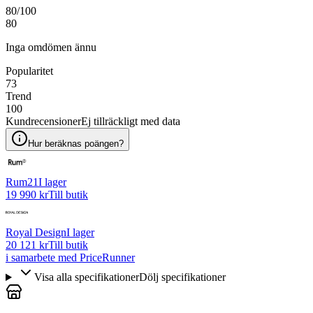
80
/100
80
Inga omdömen ännu
Popularitet
73
Trend
100
Kundrecensioner
Ej tillräckligt med data
Hur beräknas poängen?
Rum21
I lager
19 990 kr
Till butik
Royal Design
I lager
20 121 kr
Till butik
i samarbete med PriceRunner
Visa alla specifikationer
Dölj specifikationer