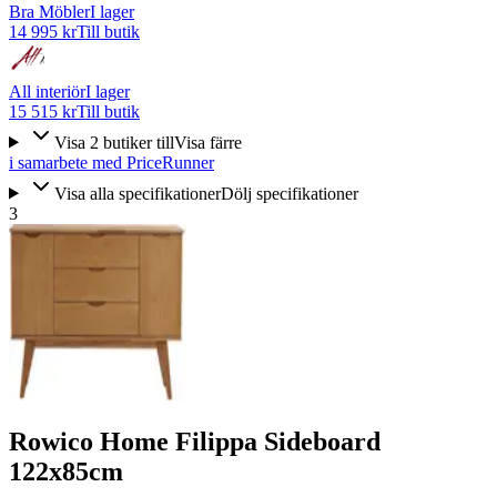
Bra Möbler
I lager
14 995 kr
Till butik
All interiör
I lager
15 515 kr
Till butik
Visa
2
butiker
till
Visa färre
i samarbete med PriceRunner
Visa alla specifikationer
Dölj specifikationer
3
Rowico Home Filippa Sideboard
122x85cm