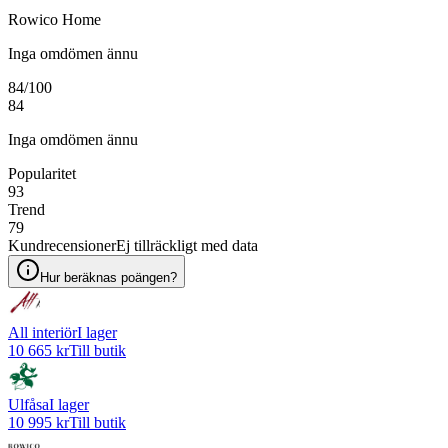
Rowico Home
Inga omdömen ännu
84
/100
84
Inga omdömen ännu
Popularitet
93
Trend
79
Kundrecensioner
Ej tillräckligt med data
Hur beräknas poängen?
All interiör
I lager
10 665 kr
Till butik
Ulfåsa
I lager
10 995 kr
Till butik