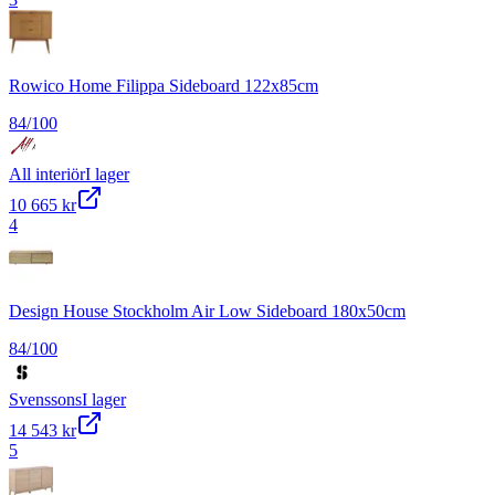
Rowico Home Filippa Sideboard 122x85cm
84
/100
All interiör
I lager
10 665 kr
4
Design House Stockholm Air Low Sideboard 180x50cm
84
/100
Svenssons
I lager
14 543 kr
5