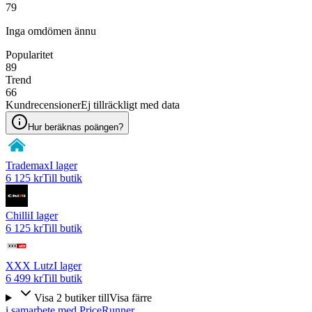
79
Inga omdömen ännu
Popularitet
89
Trend
66
Kundrecensioner
Ej tillräckligt med data
Hur beräknas poängen?
Trademax
I lager
6 125 kr
Till butik
Chilli
I lager
6 125 kr
Till butik
XXX Lutz
I lager
6 499 kr
Till butik
Visa
2
butiker
till
Visa färre
i samarbete med PriceRunner