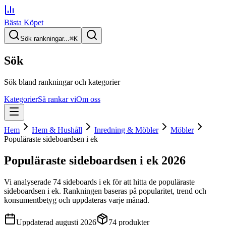
Bästa Köpet
Sök rankningar...
⌘
K
Sök
Sök bland rankningar och kategorier
Kategorier
Så rankar vi
Om oss
Hem
Hem & Hushåll
Inredning & Möbler
Möbler
Populäraste sideboardsen i ek
Populäraste sideboardsen i ek
2026
Vi analyserade
74
sideboards i ek
för att hitta
de
populäraste
sideboardsen i ek
. Rankningen baseras på popularitet, trend och
konsumentbetyg och uppdateras varje månad.
Uppdaterad
augusti 2026
74
produkter