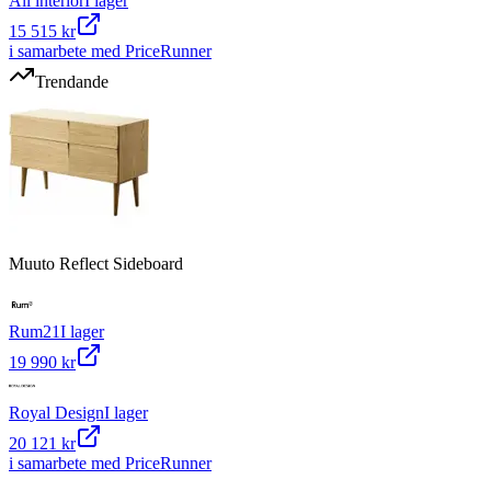
All interiör
I lager
15 515 kr
i samarbete med PriceRunner
Trendande
Muuto Reflect Sideboard
Rum21
I lager
19 990 kr
Royal Design
I lager
20 121 kr
i samarbete med PriceRunner