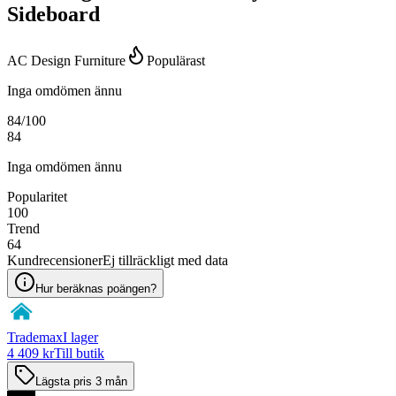
Sideboard
AC Design Furniture
Populärast
Inga omdömen ännu
84
/100
84
Inga omdömen ännu
Popularitet
100
Trend
64
Kundrecensioner
Ej tillräckligt med data
Hur beräknas poängen?
Trademax
I lager
4 409 kr
Till butik
Lägsta pris 3 mån