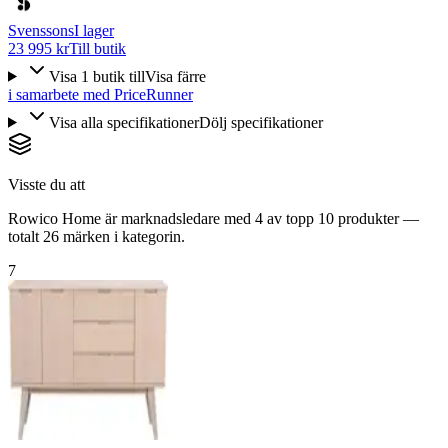
Svenssons
I lager
23 995 kr
Till butik
Visa
1
butik
till
Visa färre
i samarbete med PriceRunner
Visa alla specifikationer
Dölj specifikationer
Visste du att
Rowico Home är marknadsledare med 4 av topp 10 produkter —
totalt 26 märken i kategorin.
7