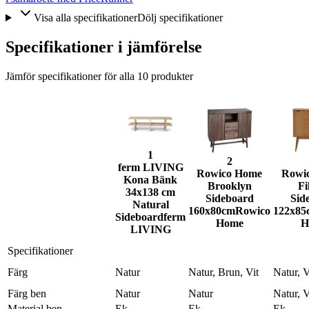
Visa alla specifikationer
Dölj specifikationer
Specifikationer i jämförelse
Jämför specifikationer för alla
10
produkter
1
2
ferm LIVING
Rowico Home
Rowi
Kona Bänk
Brooklyn
Fi
34x138 cm
Sideboard
Sid
Natural
160x80cm
Rowico
122x85
Sideboard
ferm
Home
H
LIVING
Specifikationer
Färg
Natur
Natur, Brun, Vit
Natur, V
Färg ben
Natur
Natur
Natur, V
Material ben
Ek
Ek
Ek