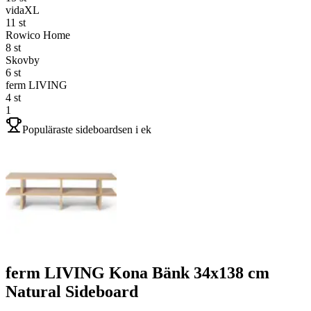
vidaXL
11
st
Rowico Home
8
st
Skovby
6
st
ferm LIVING
4
st
1
Populäraste sideboardsen i ek
ferm LIVING Kona Bänk 34x138 cm
Natural Sideboard