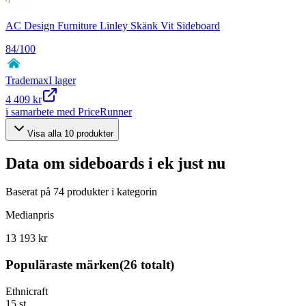
AC Design Furniture Linley Skänk Vit Sideboard
84
/100
Trademax
I lager
4 409 kr
i samarbete med PriceRunner
Visa alla
10
produkter
Data om
sideboards i ek
just nu
Baserat på
74
produkter i kategorin
Medianpris
13 193 kr
Populäraste märken
(
26
totalt)
Ethnicraft
15
st