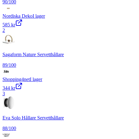
90
/100
Nordiska Deko
I lager
585 kr
2
Sagaform Nature Servetthållare
89
/100
Shopping4net
I lager
344 kr
3
Eva Solo Hållare Servetthållare
88
/100