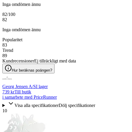
Inga omdömen ännu
82
/100
82
Inga omdömen ännu
Popularitet
83
Trend
89
Kundrecensioner
Ej tillräckligt med data
Hur beräknas poängen?
Georg Jensen A/S
I lager
739 kr
Till butik
i samarbete med PriceRunner
Visa alla specifikationer
Dölj specifikationer
10