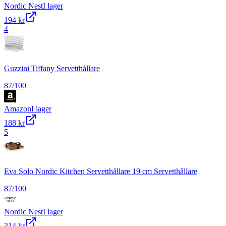
Nordic Nest
I lager
194 kr
4
Guzzini Tiffany Servetthållare
87
/100
Amazon
I lager
188 kr
5
Eva Solo Nordic Kitchen Servetthållare 19 cm Servetthållare
87
/100
Nordic Nest
I lager
314 kr