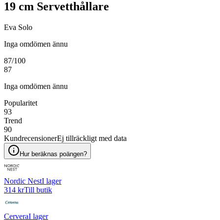
19 cm Servetthållare
Eva Solo
Inga omdömen ännu
87
/100
87
Inga omdömen ännu
Popularitet
93
Trend
90
Kundrecensioner
Ej tillräckligt med data
Hur beräknas poängen?
Nordic Nest
I lager
314 kr
Till butik
Cervera
I lager