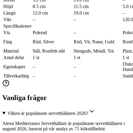
Höjd
8.5 cm
11.5 cm
5.0 
Längd
12.0 cm
19.0 cm
–
Vikt
–
–
120.0
Specifikationer
Yta
Polerad
–
Poler
Färg
Röd, Silver
Röd, Vit, Natur, Guld
Rostfr
Material
Stål, Rostfritt stål
Stengods, Metall, Trä
Plast,
Antal delar
1 st
1 st
1 st
Diskm
Egenskaper
–
–
Hand
Tillverkarfärg
–
–
Stain
Vanliga frågor
Vilken är populäraste servetthållaren 2026?
Alessi Mediterraneo Servetthållare är populäraste servetthållaren i
augusti 2026, baserat på vår analys av 71 kökstillbehör.