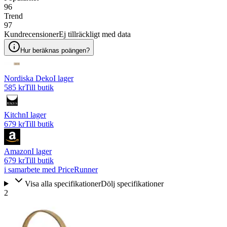
96
Trend
97
Kundrecensioner
Ej tillräckligt med data
Hur beräknas poängen?
Nordiska Deko
I lager
585 kr
Till butik
Kitchn
I lager
679 kr
Till butik
Amazon
I lager
679 kr
Till butik
i samarbete med PriceRunner
Visa alla specifikationer
Dölj specifikationer
2