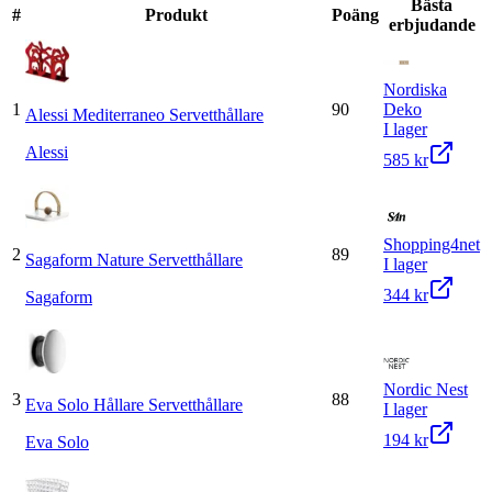
Bästa
#
Produkt
Poäng
erbjudande
Nordiska
1
90
Deko
Alessi Mediterraneo Servetthållare
I lager
Alessi
585 kr
Shopping4net
2
89
Sagaform Nature Servetthållare
I lager
344 kr
Sagaform
Nordic Nest
3
88
Eva Solo Hållare Servetthållare
I lager
194 kr
Eva Solo