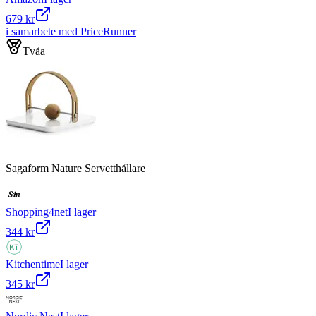
679 kr
i samarbete med PriceRunner
Tvåa
Sagaform Nature Servetthållare
Shopping4net
I lager
344 kr
Kitchentime
I lager
345 kr