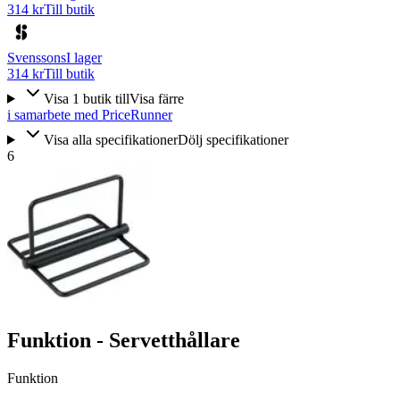
314 kr
Till butik
Svenssons
I lager
314 kr
Till butik
Visa
1
butik
till
Visa färre
i samarbete med PriceRunner
Visa alla specifikationer
Dölj specifikationer
6
Funktion - Servetthållare
Funktion