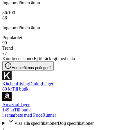
Inga omdömen ännu
86
/100
86
Inga omdömen ännu
Popularitet
99
Trend
77
Kundrecensioner
Ej tillräckligt med data
Hur beräknas poängen?
KitchenLivingDining
I lager
89 kr
Till butik
Amazon
I lager
149 kr
Till butik
i samarbete med PriceRunner
Visa alla specifikationer
Dölj specifikationer
7