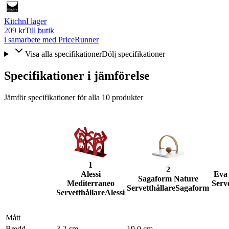
Kitchn
I lager
209 kr
Till butik
i samarbete med PriceRunner
Visa alla specifikationer
Dölj specifikationer
Specifikationer i jämförelse
Jämför specifikationer för alla
10
produkter
1
2
Alessi
Eva 
Sagaform Nature
Mediterraneo
Serve
Servetthållare
Sagaform
Servetthållare
Alessi
Mått
Bredd
3.2 cm
19.0 cm
–