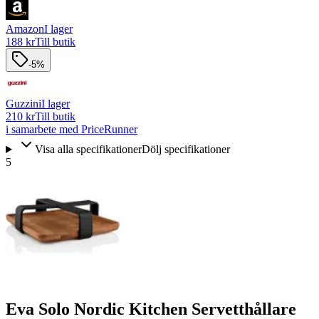
Amazon
I lager
188 kr
Till butik
-5%
Guzzini
I lager
210 kr
Till butik
i samarbete med PriceRunner
Visa alla specifikationer
Dölj specifikationer
5
Eva Solo Nordic Kitchen Servetthållare