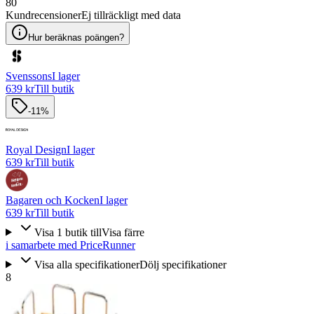
80
Kundrecensioner
Ej tillräckligt med data
Hur beräknas poängen?
Svenssons
I lager
639 kr
Till butik
-11%
Royal Design
I lager
639 kr
Till butik
Bagaren och Kocken
I lager
639 kr
Till butik
Visa
1
butik
till
Visa färre
i samarbete med PriceRunner
Visa alla specifikationer
Dölj specifikationer
8