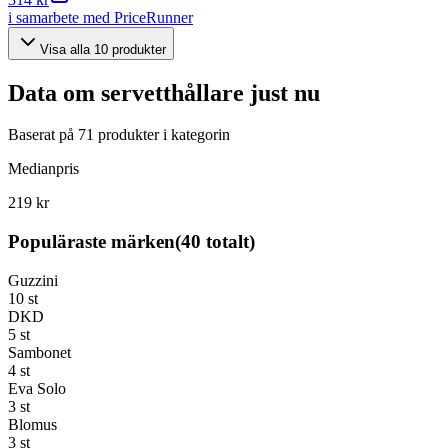
i samarbete med PriceRunner
Visa alla
10
produkter
Data om
servetthållare
just nu
Baserat på
71
produkter i kategorin
Medianpris
219 kr
Populäraste märken
(
40
totalt)
Guzzini
10
st
DKD
5
st
Sambonet
4
st
Eva Solo
3
st
Blomus
3
st