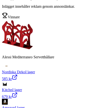
Inlägget innehåller reklam genom annonslänkar.
Vinnare
Alessi Mediterraneo Servetthållare
Nordiska Deko
I lager
585 kr
Kitchn
I lager
679 kr
Amazon
I lager