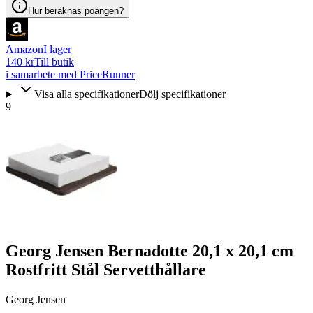
Hur beräknas poängen?
Amazon
I lager
140 kr
Till butik
i samarbete med PriceRunner
Visa alla specifikationer
Dölj specifikationer
9
Georg Jensen Bernadotte 20,1 x 20,1 cm
Rostfritt Stål Servetthållare
Georg Jensen