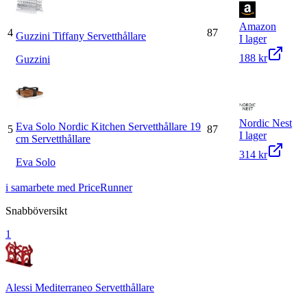
Amazon
4
87
Guzzini Tiffany Servetthållare
I lager
188 kr
Guzzini
Nordic Nest
Eva Solo Nordic Kitchen Servetthållare 19
5
87
I lager
cm Servetthållare
314 kr
Eva Solo
i samarbete med PriceRunner
Snabböversikt
1
Alessi Mediterraneo Servetthållare