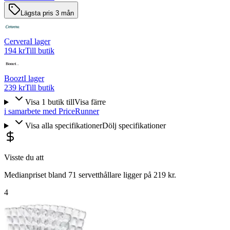
Lägsta pris 3 mån
Cervera
I lager
194 kr
Till butik
Boozt
I lager
239 kr
Till butik
Visa
1
butik
till
Visa färre
i samarbete med PriceRunner
Visa alla specifikationer
Dölj specifikationer
Visste du att
Medianpriset bland 71 servetthållare ligger på 219 kr.
4