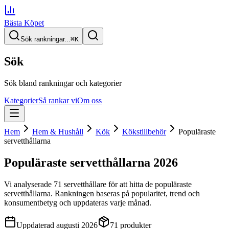
Bästa Köpet
Sök rankningar...
⌘
K
Sök
Sök bland rankningar och kategorier
Kategorier
Så rankar vi
Om oss
Hem
Hem & Hushåll
Kök
Kökstillbehör
Populäraste
servetthållarna
Populäraste servetthållarna
2026
Vi analyserade
71
servetthållare
för att hitta
de
populäraste
servetthållarna
. Rankningen baseras på popularitet, trend och
konsumentbetyg och uppdateras varje månad.
Uppdaterad
augusti 2026
71
produkter