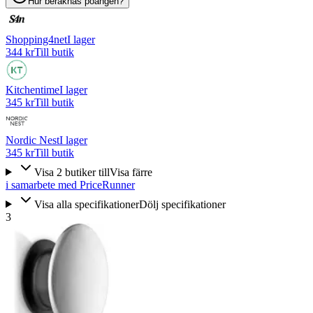
Hur beräknas poängen?
Shopping4net
I lager
344 kr
Till butik
Kitchentime
I lager
345 kr
Till butik
Nordic Nest
I lager
345 kr
Till butik
Visa
2
butiker
till
Visa färre
i samarbete med PriceRunner
Visa alla specifikationer
Dölj specifikationer
3