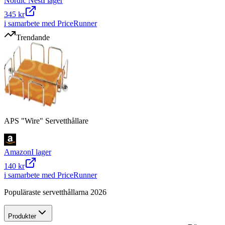
Nordic Nest
I lager
345 kr
i samarbete med PriceRunner
Trendande
APS "Wire" Servetthållare
Amazon
I lager
140 kr
i samarbete med PriceRunner
Populäraste servetthållarna 2026
Produkter