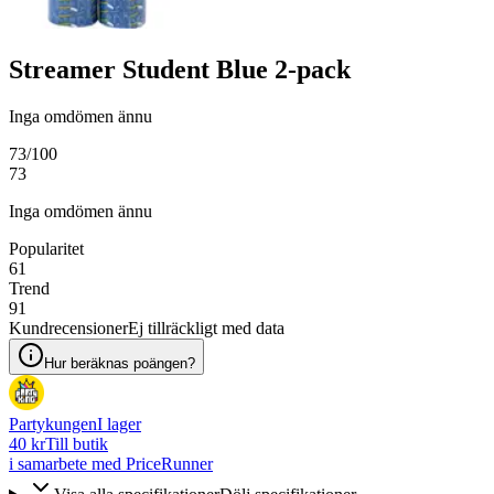
Streamer Student Blue 2-pack
Inga omdömen ännu
73
/100
73
Inga omdömen ännu
Popularitet
61
Trend
91
Kundrecensioner
Ej tillräckligt med data
Hur beräknas poängen?
Partykungen
I lager
40 kr
Till butik
i samarbete med PriceRunner