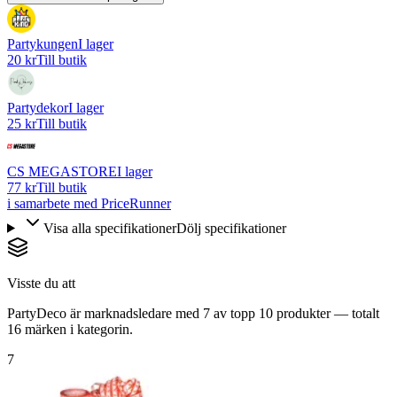
Partykungen
I lager
20 kr
Till butik
Partydekor
I lager
25 kr
Till butik
CS MEGASTORE
I lager
77 kr
Till butik
i samarbete med PriceRunner
Visa alla specifikationer
Dölj specifikationer
Visste du att
PartyDeco är marknadsledare med 7 av topp 10 produkter — totalt
16 märken i kategorin.
7