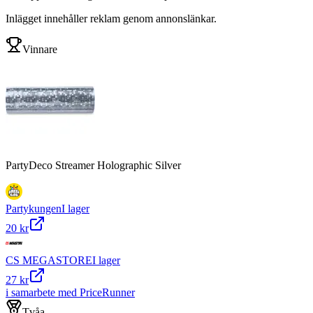
Inlägget innehåller reklam genom annonslänkar.
Vinnare
PartyDeco Streamer Holographic Silver
Partykungen
I lager
20 kr
CS MEGASTORE
I lager
27 kr
i samarbete med PriceRunner
Tvåa