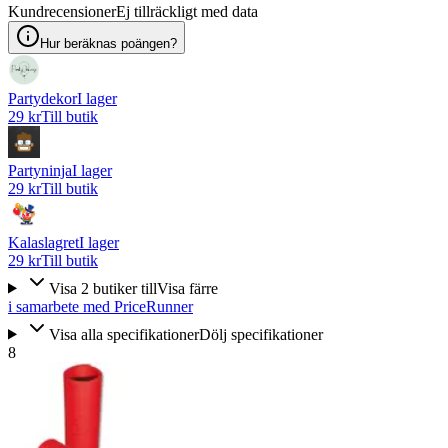
Kundrecensioner
Ej tillräckligt med data
Hur beräknas poängen?
Partydekor
I lager
29 kr
Till butik
Partyninja
I lager
29 kr
Till butik
Kalaslagret
I lager
29 kr
Till butik
Visa
2
butiker
till
Visa färre
i samarbete med PriceRunner
Visa alla specifikationer
Dölj specifikationer
8