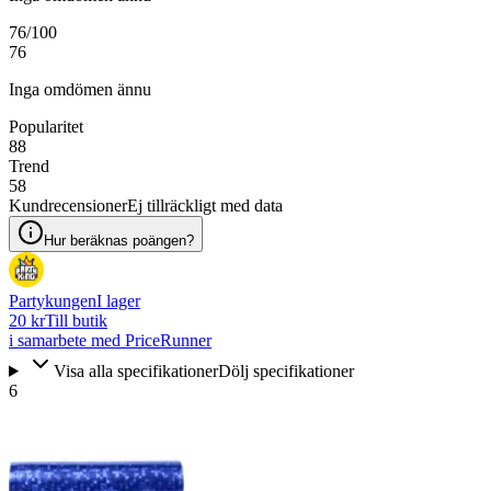
76
/100
76
Inga omdömen ännu
Popularitet
88
Trend
58
Kundrecensioner
Ej tillräckligt med data
Hur beräknas poängen?
Partykungen
I lager
20 kr
Till butik
i samarbete med PriceRunner
Visa alla specifikationer
Dölj specifikationer
6