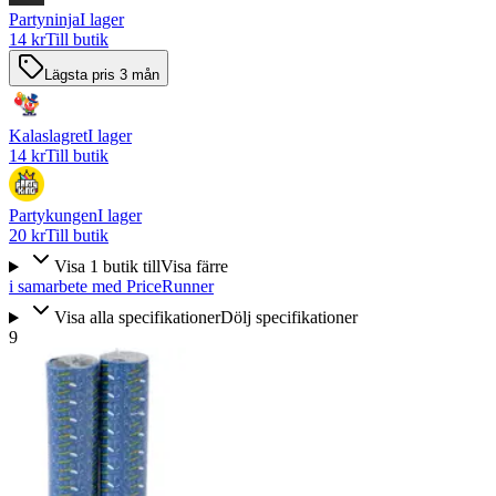
Partyninja
I lager
14 kr
Till butik
Lägsta pris 3 mån
Kalaslagret
I lager
14 kr
Till butik
Partykungen
I lager
20 kr
Till butik
Visa
1
butik
till
Visa färre
i samarbete med PriceRunner
Visa alla specifikationer
Dölj specifikationer
9