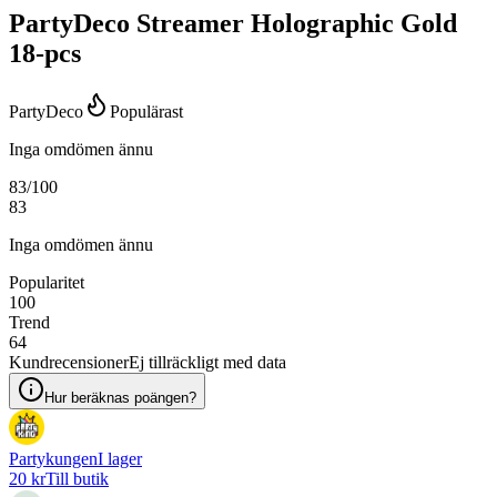
PartyDeco Streamer Holographic Gold
18-pcs
PartyDeco
Populärast
Inga omdömen ännu
83
/100
83
Inga omdömen ännu
Popularitet
100
Trend
64
Kundrecensioner
Ej tillräckligt med data
Hur beräknas poängen?
Partykungen
I lager
20 kr
Till butik