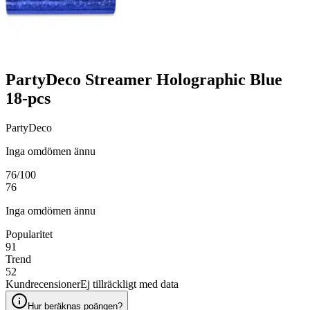
PartyDeco Streamer Holographic Blue
18-pcs
PartyDeco
Inga omdömen ännu
76
/100
76
Inga omdömen ännu
Popularitet
91
Trend
52
Kundrecensioner
Ej tillräckligt med data
Hur beräknas poängen?