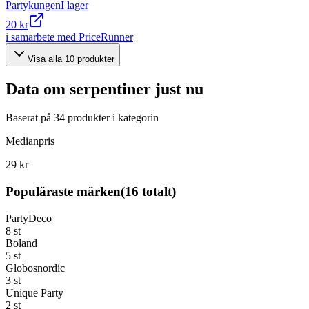
Partykungen
I lager
20 kr
i samarbete med PriceRunner
Visa alla
10
produkter
Data om
serpentiner
just nu
Baserat på
34
produkter i kategorin
Medianpris
29 kr
Populäraste märken
(
16
totalt)
PartyDeco
8
st
Boland
5
st
Globosnordic
3
st
Unique Party
2
st