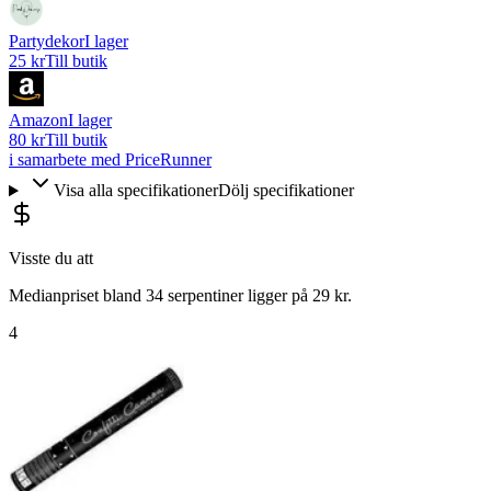
Partydekor
I lager
25 kr
Till butik
Amazon
I lager
80 kr
Till butik
i samarbete med PriceRunner
Visa alla specifikationer
Dölj specifikationer
Visste du att
Medianpriset bland 34 serpentiner ligger på 29 kr.
4