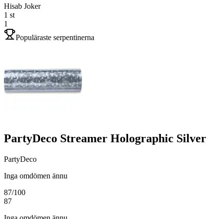
Hisab Joker
1
st
1
Populäraste serpentinerna
PartyDeco Streamer Holographic Silver
PartyDeco
Inga omdömen ännu
87
/100
87
Inga omdömen ännu