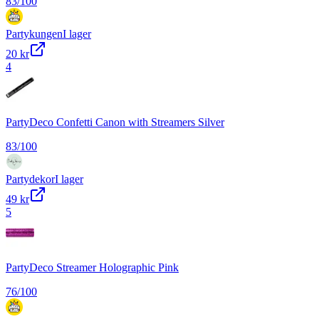
83
/100
Partykungen
I lager
20 kr
4
PartyDeco Confetti Canon with Streamers Silver
83
/100
Partydekor
I lager
49 kr
5
PartyDeco Streamer Holographic Pink
76
/100