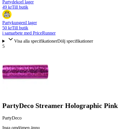
Partydekor
I lager
49 kr
Till butik
Partykungen
I lager
50 kr
Till butik
i samarbete med PriceRunner
Visa alla specifikationer
Dölj specifikationer
5
PartyDeco Streamer Holographic Pink
PartyDeco
Inga omdömen ännu