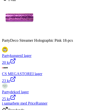
PartyDeco Streamer Holographic Pink 18-pcs
Partykungen
I lager
20 kr
CS MEGASTORE
I lager
23 kr
Partydekor
I lager
25 kr
i samarbete med PriceRunner