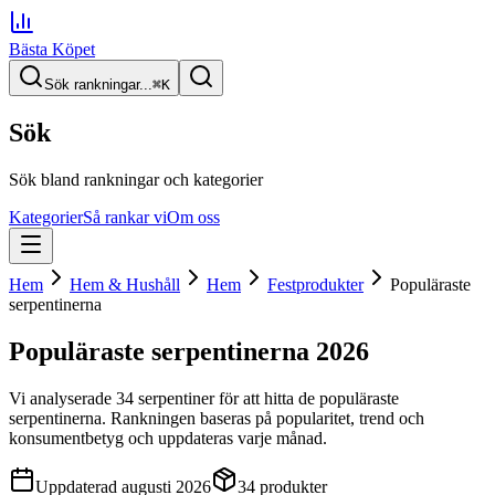
Bästa Köpet
Sök rankningar...
⌘
K
Sök
Sök bland rankningar och kategorier
Kategorier
Så rankar vi
Om oss
Hem
Hem & Hushåll
Hem
Festprodukter
Populäraste
serpentinerna
Populäraste serpentinerna
2026
Vi analyserade
34
serpentiner
för att hitta
de
populäraste
serpentinerna
. Rankningen baseras på popularitet, trend och
konsumentbetyg och uppdateras varje månad.
Uppdaterad
augusti 2026
34
produkter