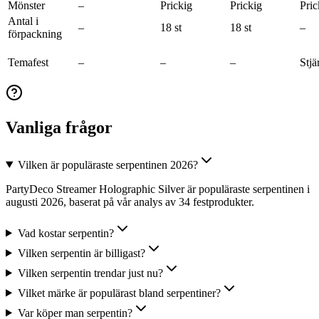
Mönster
–
Prickig
Prickig
Pric
Antal i
–
18 st
18 st
–
förpackning
Temafest
–
–
–
Stjä
Vanliga frågor
Vilken är populäraste serpentinen 2026?
PartyDeco Streamer Holographic Silver är populäraste serpentinen i
augusti 2026, baserat på vår analys av 34 festprodukter.
Vad kostar serpentin?
Vilken serpentin är billigast?
Vilken serpentin trendar just nu?
Vilket märke är populärast bland serpentiner?
Var köper man serpentin?