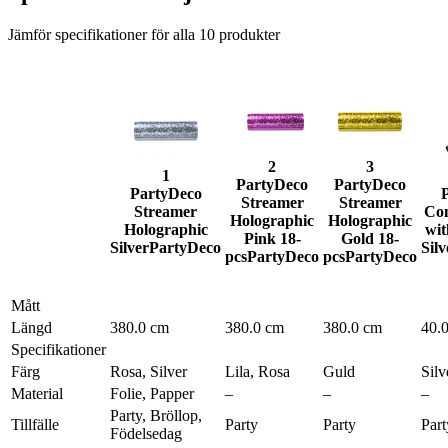
Jämför specifikationer för alla
10
produkter
2
3
1
PartyDeco
PartyDeco
PartyDeco
Streamer
Streamer
Streamer
Con
Holographic
Holographic
Holographic
wit
Pink 18-
Gold 18-
Silver
PartyDeco
Silv
pcs
PartyDeco
pcs
PartyDeco
Mått
Längd
380.0 cm
380.0 cm
380.0 cm
40.
Specifikationer
Färg
Rosa, Silver
Lila, Rosa
Guld
Silv
Material
Folie, Papper
–
–
–
Party, Bröllop,
Tillfälle
Party
Party
Part
Födelsedag