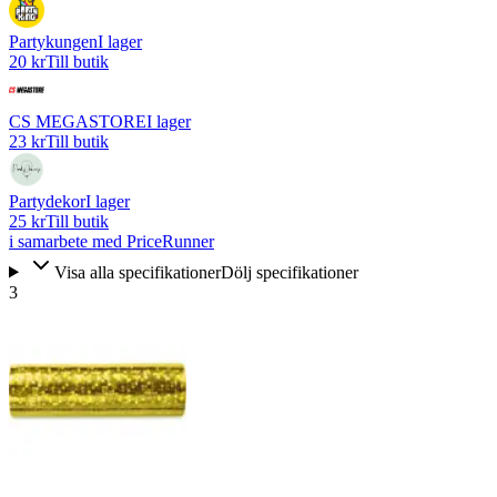
Partykungen
I lager
20 kr
Till butik
CS MEGASTORE
I lager
23 kr
Till butik
Partydekor
I lager
25 kr
Till butik
i samarbete med PriceRunner
Visa alla specifikationer
Dölj specifikationer
3