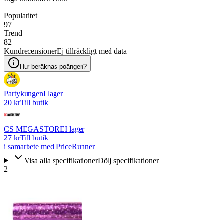
Popularitet
97
Trend
82
Kundrecensioner
Ej tillräckligt med data
Hur beräknas poängen?
Partykungen
I lager
20 kr
Till butik
CS MEGASTORE
I lager
27 kr
Till butik
i samarbete med PriceRunner
Visa alla specifikationer
Dölj specifikationer
2