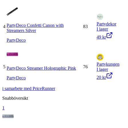
Partydekor
PartyDeco Confetti Canon with
4
83
I lager
Streamers Silver
49 kr
PartyDeco
Partykungen
5
76
PartyDeco Streamer Holographic Pink
I lager
20 kr
PartyDeco
i samarbete med PriceRunner
Snabböversikt
1