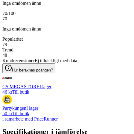
Inga omdömen ännu
70
/100
70
Inga omdömen ännu
Popularitet
79
Trend
48
Kundrecensioner
Ej tillräckligt med data
Hur beräknas poängen?
CS MEGASTORE
I lager
46 kr
Till butik
Partykungen
I lager
50 kr
Till butik
i samarbete med PriceRunner
Specifikationer i jämförelse