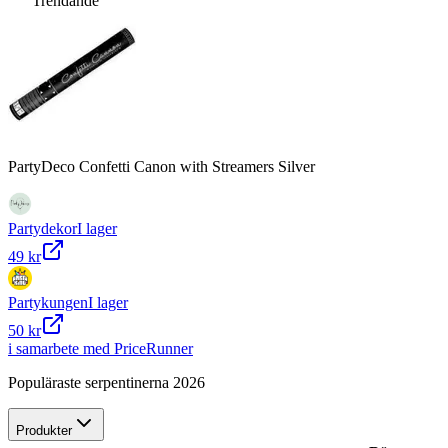
Trendande
PartyDeco Confetti Canon with Streamers Silver
Partydekor
I lager
49 kr
Partykungen
I lager
50 kr
i samarbete med PriceRunner
Populäraste serpentinerna 2026
Produkter