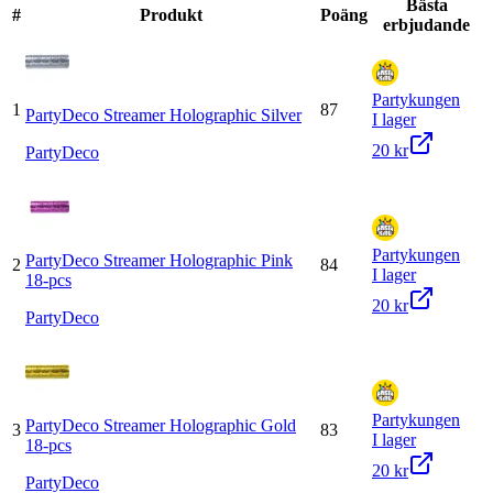
Bästa
#
Produkt
Poäng
erbjudande
Partykungen
1
87
PartyDeco Streamer Holographic Silver
I lager
20 kr
PartyDeco
Partykungen
PartyDeco Streamer Holographic Pink
2
84
I lager
18-pcs
20 kr
PartyDeco
Partykungen
PartyDeco Streamer Holographic Gold
3
83
I lager
18-pcs
20 kr
PartyDeco