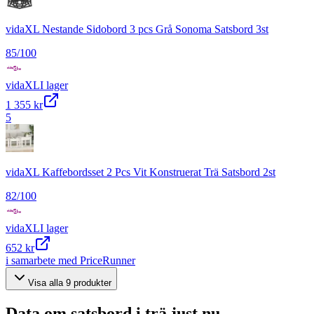
vidaXL Nestande Sidobord 3 pcs Grå Sonoma Satsbord 3st
85
/100
vidaXL
I lager
1 355 kr
5
vidaXL Kaffebordsset 2 Pcs Vit Konstruerat Trä Satsbord 2st
82
/100
vidaXL
I lager
652 kr
i samarbete med PriceRunner
Visa alla
9
produkter
Data om
satsbord i trä
just nu