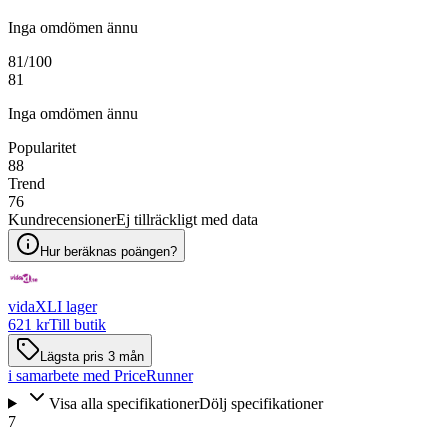
Inga omdömen ännu
81
/100
81
Inga omdömen ännu
Popularitet
88
Trend
76
Kundrecensioner
Ej tillräckligt med data
Hur beräknas poängen?
vidaXL
I lager
621 kr
Till butik
Lägsta pris 3 mån
i samarbete med PriceRunner
Visa alla specifikationer
Dölj specifikationer
7