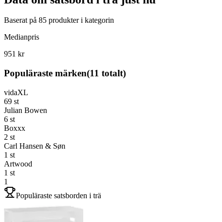
Baserat på
85
produkter i kategorin
Medianpris
951 kr
Populäraste märken
(
11
totalt)
vidaXL
69
st
Julian Bowen
6
st
Boxxx
2
st
Carl Hansen & Søn
1
st
Artwood
1
st
1
Populäraste satsborden i trä