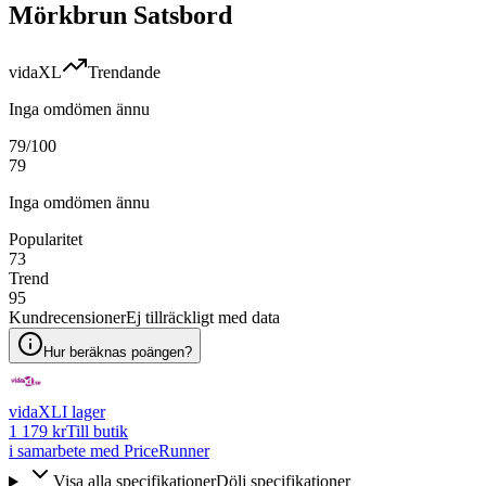
Mörkbrun Satsbord
vidaXL
Trendande
Inga omdömen ännu
79
/100
79
Inga omdömen ännu
Popularitet
73
Trend
95
Kundrecensioner
Ej tillräckligt med data
Hur beräknas poängen?
vidaXL
I lager
1 179 kr
Till butik
i samarbete med PriceRunner
Visa alla specifikationer
Dölj specifikationer