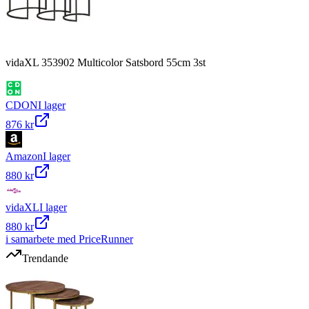
vidaXL 353902 Multicolor Satsbord 55cm 3st
CDON
I lager
876 kr
Amazon
I lager
880 kr
vidaXL
I lager
880 kr
i samarbete med PriceRunner
Trendande