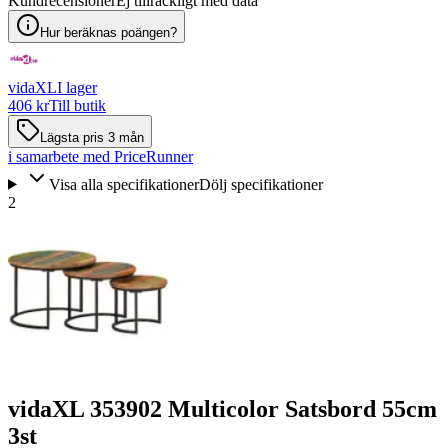
Kundrecensioner
Ej tillräckligt med data
Hur beräknas poängen?
vidaXL
I lager
406 kr
Till butik
Lägsta pris 3 mån
i samarbete med PriceRunner
Visa alla specifikationer
Dölj specifikationer
2
vidaXL 353902 Multicolor Satsbord 55cm
3st