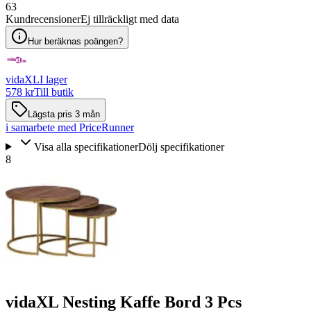
63
Kundrecensioner
Ej tillräckligt med data
Hur beräknas poängen?
vidaXL
I lager
578 kr
Till butik
Lägsta pris 3 mån
i samarbete med PriceRunner
Visa alla specifikationer
Dölj specifikationer
8
vidaXL Nesting Kaffe Bord 3 Pcs