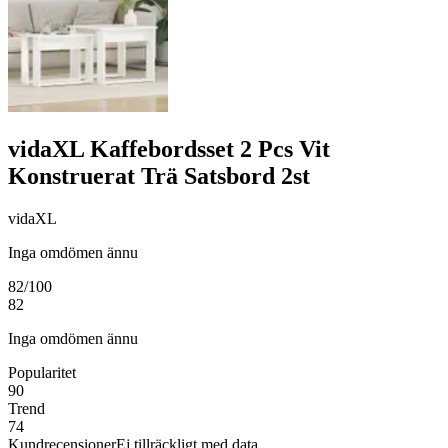
vidaXL Kaffebordsset 2 Pcs Vit
Konstruerat Trä Satsbord 2st
vidaXL
Inga omdömen ännu
82
/100
82
Inga omdömen ännu
Popularitet
90
Trend
74
Kundrecensioner
Ej tillräckligt med data