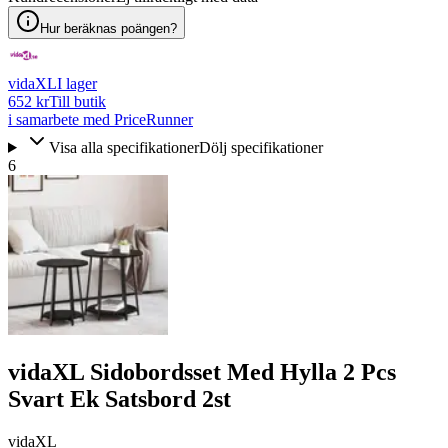
Hur beräknas poängen?
vidaXL
I lager
652 kr
Till butik
i samarbete med PriceRunner
Visa alla specifikationer
Dölj specifikationer
6
vidaXL Sidobordsset Med Hylla 2 Pcs
Svart Ek Satsbord 2st
vidaXL