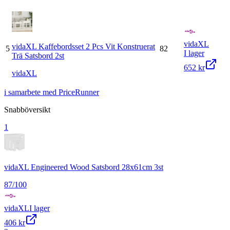
vidaXL
vidaXL Kaffebordsset 2 Pcs Vit Konstruerat
5
82
I lager
Trä Satsbord 2st
652 kr
vidaXL
i samarbete med PriceRunner
Snabböversikt
1
vidaXL Engineered Wood Satsbord 28x61cm 3st
87
/100
vidaXL
I lager
406 kr