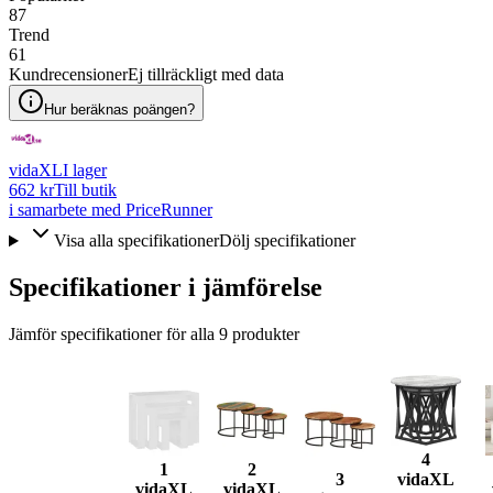
87
Trend
61
Kundrecensioner
Ej tillräckligt med data
Hur beräknas poängen?
vidaXL
I lager
662 kr
Till butik
i samarbete med PriceRunner
Visa alla specifikationer
Dölj specifikationer
Specifikationer i jämförelse
Jämför specifikationer för alla
9
produkter
4
1
2
3
vidaXL
vidaXL
vidaXL