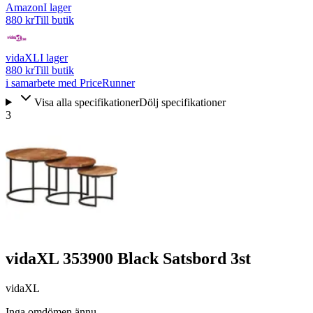
Amazon
I lager
880 kr
Till butik
vidaXL
I lager
880 kr
Till butik
i samarbete med PriceRunner
Visa alla specifikationer
Dölj specifikationer
3
vidaXL 353900 Black Satsbord 3st
vidaXL
Inga omdömen ännu