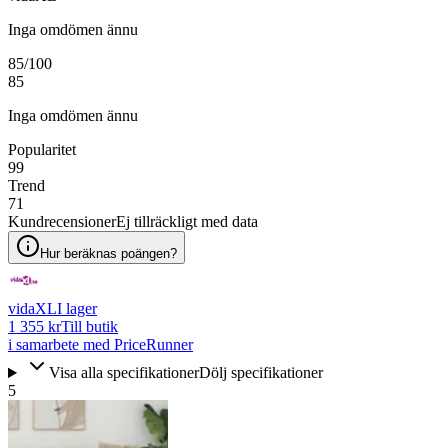
Inga omdömen ännu
85
/100
85
Inga omdömen ännu
Popularitet
99
Trend
71
Kundrecensioner
Ej tillräckligt med data
Hur beräknas poängen?
vidaXL
I lager
1 355 kr
Till butik
i samarbete med PriceRunner
Visa alla specifikationer
Dölj specifikationer
5