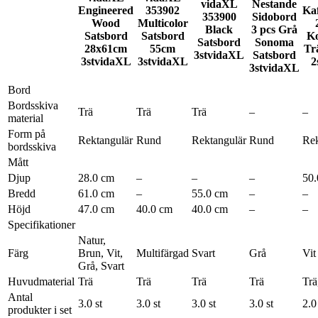
vidaXL
Nestande
Engineered
353902
Kaf
353900
Sidobord
Wood
Multicolor
Black
3 pcs Grå
Satsbord
Satsbord
Ko
Satsbord
Sonoma
28x61cm
55cm
Tr
3st
vidaXL
Satsbord
3st
vidaXL
3st
vidaXL
2
3st
vidaXL
Bord
Bordsskiva
Trä
Trä
Trä
–
–
material
Form på
Rektangulär
Rund
Rektangulär
Rund
Rek
bordsskiva
Mått
Djup
28.0 cm
–
–
–
50.
Bredd
61.0 cm
–
55.0 cm
–
–
Höjd
47.0 cm
40.0 cm
40.0 cm
–
–
Specifikationer
Natur,
Färg
Brun, Vit,
Multifärgad
Svart
Grå
Vit
Grå, Svart
Huvudmaterial
Trä
Trä
Trä
Trä
Trä
Antal
3.0 st
3.0 st
3.0 st
3.0 st
2.0
produkter i set