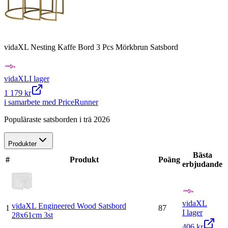
vidaXL Nesting Kaffe Bord 3 Pcs Mörkbrun Satsbord
vidaXL
I lager
1 179 kr
i samarbete med PriceRunner
Populäraste satsborden i trä 2026
Produkter
Bästa
#
Produkt
Poäng
erbjudande
vidaXL
vidaXL Engineered Wood Satsbord
1
87
I lager
28x61cm 3st
406 kr