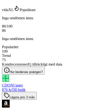
vidaXL
Populärast
Inga omdömen ännu
86
/100
86
Inga omdömen ännu
Popularitet
100
Trend
75
Kundrecensioner
Ej tillräckligt med data
Hur beräknas poängen?
CDON
I lager
876 kr
Till butik
Lägsta pris 3 mån