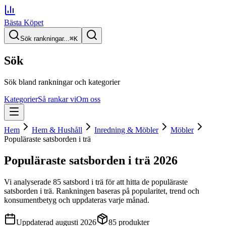
Bästa Köpet
Sök rankningar...
⌘
K
Sök
Sök bland rankningar och kategorier
Kategorier
Så rankar vi
Om oss
Hem
Hem & Hushåll
Inredning & Möbler
Möbler
Populäraste satsborden i trä
Populäraste satsborden i trä
2026
Vi analyserade
85
satsbord i trä
för att hitta
de
populäraste
satsborden i trä
. Rankningen baseras på popularitet, trend och
konsumentbetyg och uppdateras varje månad.
Uppdaterad
augusti 2026
85
produkter