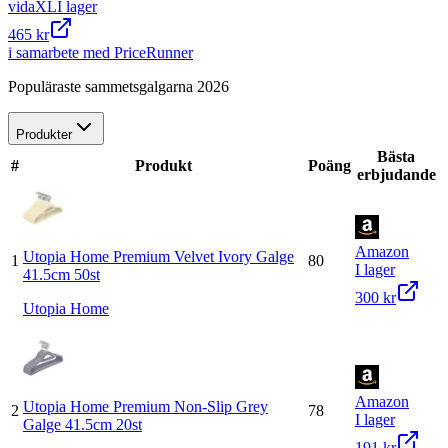
vidaXL
I lager
465 kr
i samarbete med PriceRunner
Populäraste sammetsgalgarna 2026
Produkter
Bästa
#
Produkt
Poäng
erbjudande
Amazon
Utopia Home Premium Velvet Ivory Galge
1
80
I lager
41.5cm 50st
300 kr
Utopia Home
Amazon
Utopia Home Premium Non-Slip Grey
2
78
I lager
Galge 41.5cm 20st
191 kr