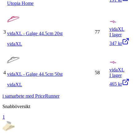
Utopia Home
vidaXL
3
77
vidaXL - Galge 44.5cm 20st
I lager
347 kr
vidaXL
vidaXL
4
58
vidaXL - Galge 44.5cm 50st
I lager
465 kr
vidaXL
i samarbete med PriceRunner
Snabböversikt
1