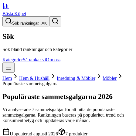
Bästa Köpet
Sök rankningar...
⌘
K
Sök
Sök bland rankningar och kategorier
Kategorier
Så rankar vi
Om oss
Hem
Hem & Hushåll
Inredning & Möbler
Möbler
Populäraste sammetsgalgarna
Populäraste sammetsgalgarna
2026
Vi analyserade
7
sammetsgalgar
för att hitta
de
populäraste
sammetsgalgarna
. Rankningen baseras på popularitet, trend och
konsumentbetyg och uppdateras varje månad.
Uppdaterad
augusti 2026
7
produkter