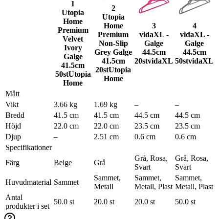
1
2
Utopia
Utopia
Home
Home
3
4
Premium
Premium
vidaXL -
vidaXL -
Velvet
Non-Slip
Galge
Galge
Ivory
Grey Galge
44.5cm
44.5cm
Galge
41.5cm
20st
vidaXL
50st
vidaXL
41.5cm
20st
Utopia
50st
Utopia
Home
Home
Mått
Vikt
3.66 kg
1.69 kg
–
–
Bredd
41.5 cm
41.5 cm
44.5 cm
44.5 cm
Höjd
22.0 cm
22.0 cm
23.5 cm
23.5 cm
Djup
–
2.51 cm
0.6 cm
0.6 cm
Specifikationer
Grå, Rosa,
Grå, Rosa,
Färg
Beige
Grå
Svart
Svart
Sammet,
Sammet,
Sammet,
Huvudmaterial
Sammet
Metall
Metall, Plast
Metall, Plast
Antal
50.0 st
20.0 st
20.0 st
50.0 st
produkter i set