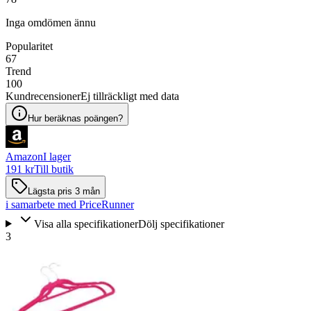
Inga omdömen ännu
Popularitet
67
Trend
100
Kundrecensioner
Ej tillräckligt med data
Hur beräknas poängen?
Amazon
I lager
191 kr
Till butik
Lägsta pris 3 mån
i samarbete med PriceRunner
Visa alla specifikationer
Dölj specifikationer
3