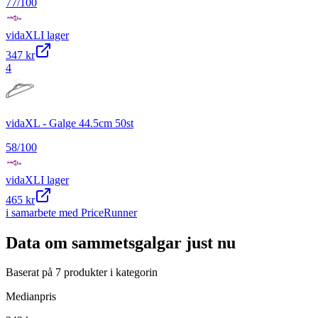
77
/100
vidaXL
I lager
347 kr
4
vidaXL - Galge 44.5cm 50st
58
/100
vidaXL
I lager
465 kr
i samarbete med PriceRunner
Data om
sammetsgalgar
just nu
Baserat på
7
produkter i kategorin
Medianpris