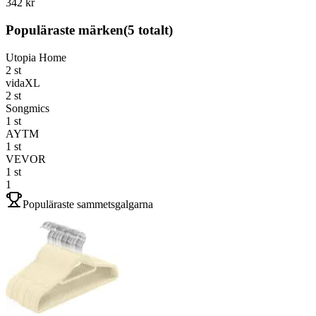
342 kr
Populäraste märken
(
5
totalt)
Utopia Home
2
st
vidaXL
2
st
Songmics
1
st
AYTM
1
st
VEVOR
1
st
1
Populäraste sammetsgalgarna