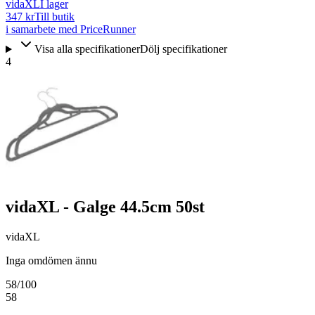
vidaXL
I lager
347 kr
Till butik
i samarbete med PriceRunner
Visa alla specifikationer
Dölj specifikationer
4
vidaXL - Galge 44.5cm 50st
vidaXL
Inga omdömen ännu
58
/100
58