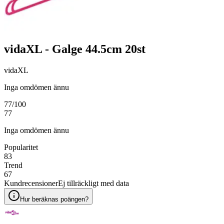
vidaXL - Galge 44.5cm 20st
vidaXL
Inga omdömen ännu
77
/100
77
Inga omdömen ännu
Popularitet
83
Trend
67
Kundrecensioner
Ej tillräckligt med data
Hur beräknas poängen?