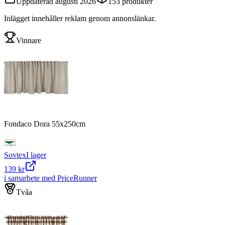
Uppdaterad
augusti 2026
153
produkter
Inlägget innehåller reklam genom annonslänkar.
Vinnare
Fondaco Dora 55x250cm
Sovtex
I lager
139 kr
i samarbete med PriceRunner
Tvåa