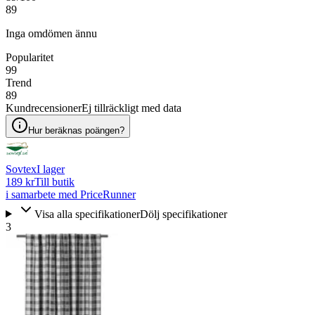
89
Inga omdömen ännu
Popularitet
99
Trend
89
Kundrecensioner
Ej tillräckligt med data
Hur beräknas poängen?
Sovtex
I lager
189 kr
Till butik
i samarbete med PriceRunner
Visa alla specifikationer
Dölj specifikationer
3