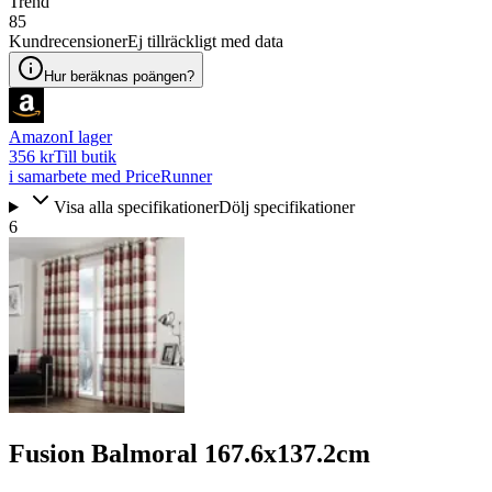
Trend
85
Kundrecensioner
Ej tillräckligt med data
Hur beräknas poängen?
Amazon
I lager
356 kr
Till butik
i samarbete med PriceRunner
Visa alla specifikationer
Dölj specifikationer
6
Fusion Balmoral 167.6x137.2cm