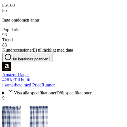
85
/100
85
Inga omdömen ännu
Popularitet
93
Trend
83
Kundrecensioner
Ej tillräckligt med data
Hur beräknas poängen?
Amazon
I lager
426 kr
Till butik
i samarbete med PriceRunner
Visa alla specifikationer
Dölj specifikationer
9