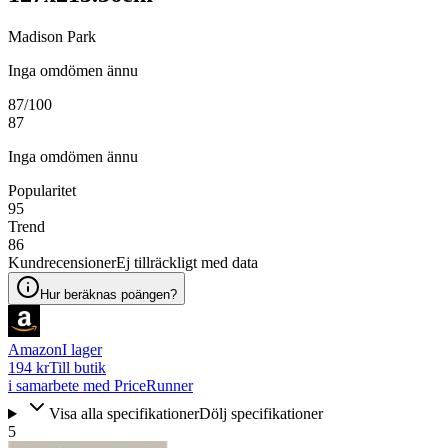
Madison Park
Inga omdömen ännu
87
/100
87
Inga omdömen ännu
Popularitet
95
Trend
86
Kundrecensioner
Ej tillräckligt med data
Hur beräknas poängen?
Amazon
I lager
194 kr
Till butik
i samarbete med PriceRunner
Visa alla specifikationer
Dölj specifikationer
5