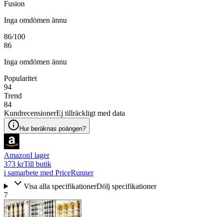
Fusion
Inga omdömen ännu
86
/100
86
Inga omdömen ännu
Popularitet
94
Trend
84
Kundrecensioner
Ej tillräckligt med data
Hur beräknas poängen?
Amazon
I lager
373 kr
Till butik
i samarbete med PriceRunner
Visa alla specifikationer
Dölj specifikationer
7