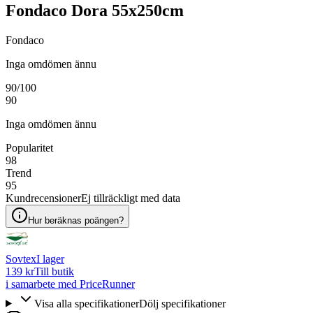
Fondaco Dora 55x250cm
Fondaco
Inga omdömen ännu
90
/100
90
Inga omdömen ännu
Popularitet
98
Trend
95
Kundrecensioner
Ej tillräckligt med data
Hur beräknas poängen?
Sovtex
I lager
139 kr
Till butik
i samarbete med PriceRunner
Visa alla specifikationer
Dölj specifikationer