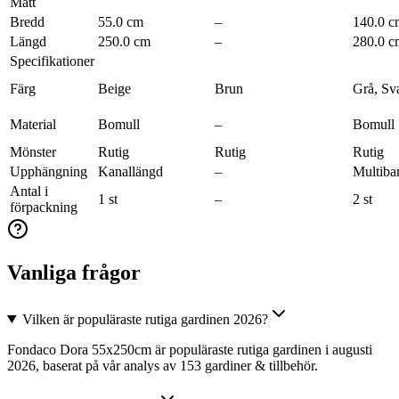
Mått
Bredd
55.0 cm
–
140.0 c
Längd
250.0 cm
–
280.0 c
Specifikationer
Färg
Beige
Brun
Grå, Sva
Material
Bomull
–
Bomull
Mönster
Rutig
Rutig
Rutig
Upphängning
Kanallängd
–
Multiba
Antal i
1 st
–
2 st
förpackning
Vanliga frågor
Vilken är populäraste rutiga gardinen 2026?
Fondaco Dora 55x250cm är populäraste rutiga gardinen i augusti
2026, baserat på vår analys av 153 gardiner & tillbehör.