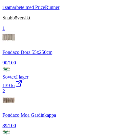
i samarbete med PriceRunner
Snabböversikt
1
Fondaco Dora 55x250cm
90
/100
Sovtex
I lager
139 kr
2
Fondaco Moa Gardinkappa
89
/100