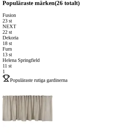
Populäraste märken
(
26
totalt)
Fusion
23
st
NEXT
22
st
Dekoria
18
st
Furn
13
st
Helena Springfield
11
st
1
Populäraste rutiga gardinerna