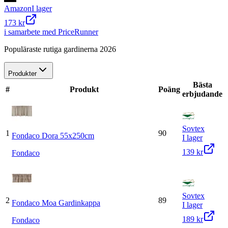
Amazon
I lager
173 kr
i samarbete med PriceRunner
Populäraste rutiga gardinerna 2026
Produkter
Bästa
#
Produkt
Poäng
erbjudande
Sovtex
1
90
Fondaco Dora 55x250cm
I lager
139 kr
Fondaco
Sovtex
2
89
Fondaco Moa Gardinkappa
I lager
189 kr
Fondaco