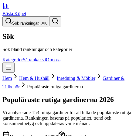
Bästa Köpet
Sök rankningar...
⌘
K
Sök
Sök bland rankningar och kategorier
Kategorier
Så rankar vi
Om oss
Hem
Hem & Hushåll
Inredning & Möbler
Gardiner &
Tillbehör
Populäraste rutiga gardinerna
Populäraste rutiga gardinerna
2026
Vi analyserade
153
rutiga gardiner
för att hitta
de
populäraste rutiga
gardinerna
. Rankningen baseras på popularitet, trend och
konsumentbetyg och uppdateras varje månad.