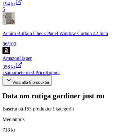
194 kr
5
Achim Buffalo Check Panel Window Curtain 42 Inch
86
/100
Amazon
I lager
356 kr
i samarbete med PriceRunner
Visa alla
9
produkter
Data om
rutiga gardiner
just nu
Baserat på
153
produkter i kategorin
Medianpris
718 kr