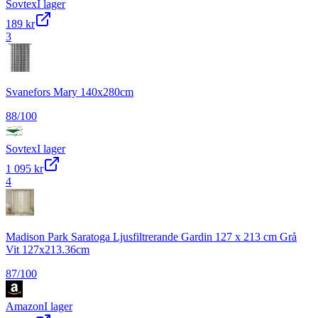
Sovtex
I lager
189 kr
3
Svanefors Mary 140x280cm
88
/100
Sovtex
I lager
1 095 kr
4
Madison Park Saratoga Ljusfiltrerande Gardin 127 x 213 cm Grå
Vit 127x213.36cm
87
/100
Amazon
I lager