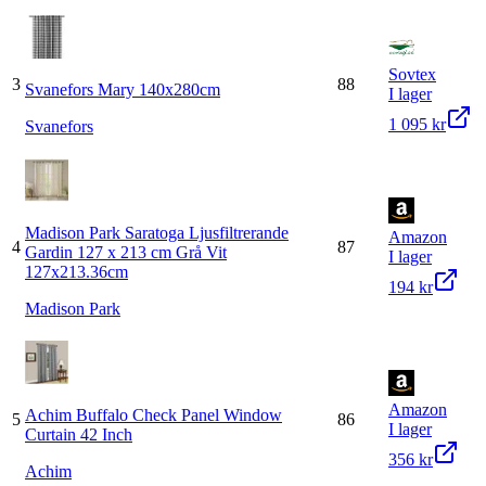
Sovtex
3
88
Svanefors Mary 140x280cm
I lager
1 095 kr
Svanefors
Madison Park Saratoga Ljusfiltrerande
Amazon
4
87
Gardin 127 x 213 cm Grå Vit
I lager
127x213.36cm
194 kr
Madison Park
Amazon
Achim Buffalo Check Panel Window
5
86
I lager
Curtain 42 Inch
356 kr
Achim