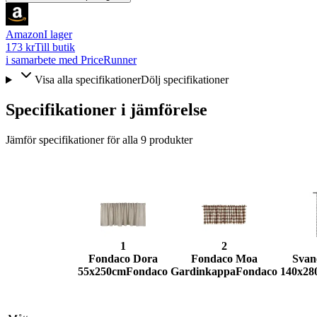
Amazon
I lager
173 kr
Till butik
i samarbete med PriceRunner
Visa alla specifikationer
Dölj specifikationer
Specifikationer i jämförelse
Jämför specifikationer för alla
9
produkter
1
2
Fondaco Dora
Fondaco Moa
Svan
55x250cm
Fondaco
Gardinkappa
Fondaco
140x28