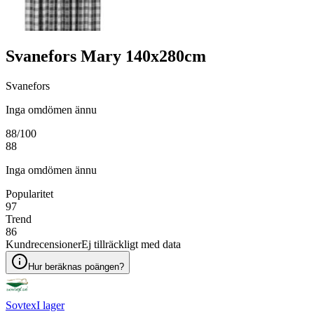
Svanefors Mary 140x280cm
Svanefors
Inga omdömen ännu
88
/100
88
Inga omdömen ännu
Popularitet
97
Trend
86
Kundrecensioner
Ej tillräckligt med data
Hur beräknas poängen?
Sovtex
I lager