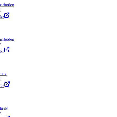
arboden
r
 kr
arboden
r
 kr
emax
r
 kr
direkt
r