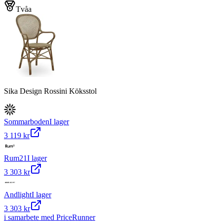
Tvåa
Sika Design Rossini Köksstol
Sommarboden
I lager
3 119 kr
Rum21
I lager
3 303 kr
Andlight
I lager
3 303 kr
i samarbete med PriceRunner