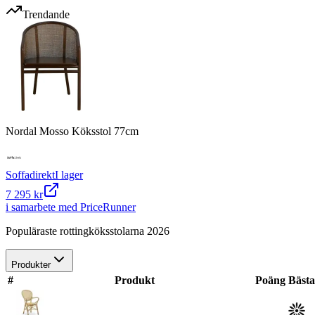
Trendande
Nordal Mosso Köksstol 77cm
Soffadirekt
I lager
7 295 kr
i samarbete med PriceRunner
Populäraste rottingköksstolarna 2026
Produkter
#
Produkt
Poäng
Bästa