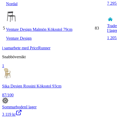
7 295
Nordal
Trad
5
83
Venture Design Malmön Köksstol 79cm
I lage
1 205
Venture Design
i samarbete med PriceRunner
Snabböversikt
1
Sika Design Rossini Köksstol 93cm
87
/100
Sommarboden
I lager
3 119 kr