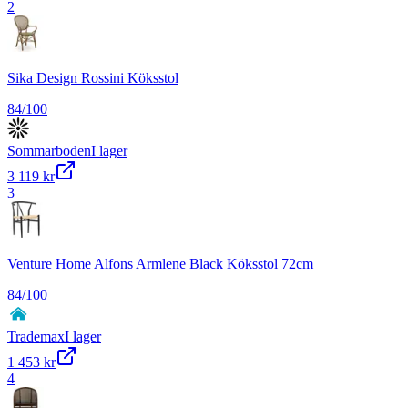
2
Sika Design Rossini Köksstol
84
/100
Sommarboden
I lager
3 119 kr
3
Venture Home Alfons Armlene Black Köksstol 72cm
84
/100
Trademax
I lager
1 453 kr
4