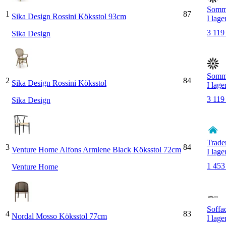
Somm
1
87
Sika Design Rossini Köksstol 93cm
I lage
3 119
Sika Design
Somm
2
84
Sika Design Rossini Köksstol
I lage
3 119
Sika Design
Trad
3
84
Venture Home Alfons Armlene Black Köksstol 72cm
I lage
1 453
Venture Home
Soffa
4
83
Nordal Mosso Köksstol 77cm
I lage