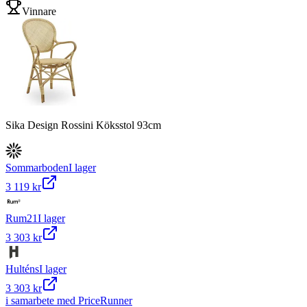
Vinnare
Sika Design Rossini Köksstol 93cm
Sommarboden
I lager
3 119 kr
Rum21
I lager
3 303 kr
Hulténs
I lager
3 303 kr
i samarbete med PriceRunner