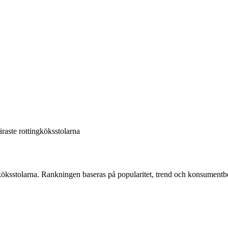
raste rottingköksstolarna
köksstolarna
. Rankningen baseras på popularitet, trend och konsumentb