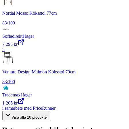
Nordal Mosso Köksstol 77cm
83
/100
Soffadirekt
I lager
7 295 kr
5
Venture Design Malmön Köksstol 79cm
83
/100
Trademax
I lager
1 205 kr
i samarbete med PriceRunner
Visa alla
10
produkter