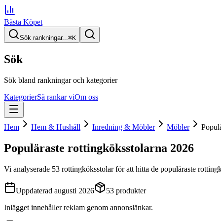
Bästa Köpet
Sök rankningar...
⌘
K
Sök
Sök bland rankningar och kategorier
Kategorier
Så rankar vi
Om oss
Hem
Hem & Hushåll
Inredning & Möbler
Möbler
Populä
Populäraste rottingköksstolarna
2026
Vi analyserade
53
rottingköksstolar
för att hitta
de
populäraste rotting
Uppdaterad
augusti 2026
53
produkter
Inlägget innehåller reklam genom annonslänkar.