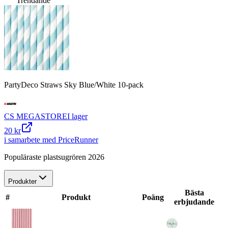
Trendande
PartyDeco Straws Sky Blue/White 10-pack
CS MEGASTORE
I lager
20 kr
i samarbete med PriceRunner
Populäraste plastsugrören 2026
Produkter
Bästa
#
Produkt
Poäng
erbjudande