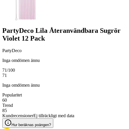
PartyDeco Lila Återanvändbara Sugrör
Violet 12 Pack
PartyDeco
Inga omdömen ännu
71
/100
71
Inga omdömen ännu
Popularitet
60
Trend
85
Kundrecensioner
Ej tillräckligt med data
Hur beräknas poängen?