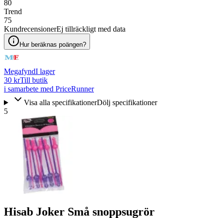
80
Trend
75
Kundrecensioner
Ej tillräckligt med data
Hur beräknas poängen?
Megafynd
I lager
30 kr
Till butik
i samarbete med PriceRunner
Visa alla specifikationer
Dölj specifikationer
5
Hisab Joker Små snoppsugrör