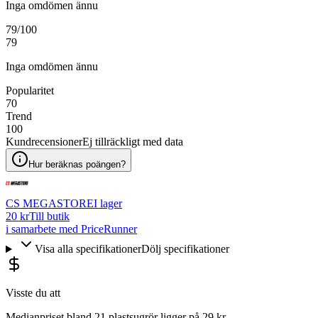
Inga omdömen ännu
79
/100
79
Inga omdömen ännu
Popularitet
70
Trend
100
Kundrecensioner
Ej tillräckligt med data
Hur beräknas poängen?
CS MEGASTORE
I lager
20 kr
Till butik
i samarbete med PriceRunner
Visa alla specifikationer
Dölj specifikationer
Visste du att
Medianpriset bland 21 plastsugrör ligger på 29 kr.