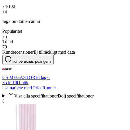
74
/100
74
Inga omdömen ännu
Popularitet
75
Trend
70
Kundrecensioner
Ej tillräckligt med data
Hur beräknas poängen?
CS MEGASTORE
I lager
35 kr
Till butik
i samarbete med PriceRunner
Visa alla specifikationer
Dölj specifikationer
8