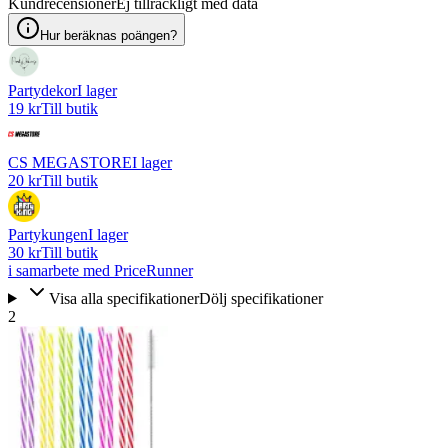
Kundrecensioner
Ej tillräckligt med data
Hur beräknas poängen?
Partydekor
I lager
19 kr
Till butik
CS MEGASTORE
I lager
20 kr
Till butik
Partykungen
I lager
30 kr
Till butik
i samarbete med PriceRunner
Visa alla specifikationer
Dölj specifikationer
2