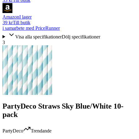
33 kr
Till butik
Amazon
I lager
39 kr
Till butik
i samarbete med PriceRunner
Visa alla specifikationer
Dölj specifikationer
3
PartyDeco Straws Sky Blue/White 10-
pack
PartyDeco
Trendande