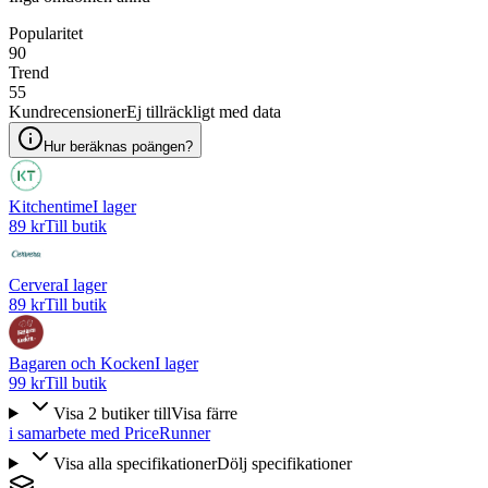
Popularitet
90
Trend
55
Kundrecensioner
Ej tillräckligt med data
Hur beräknas poängen?
Kitchentime
I lager
89 kr
Till butik
Cervera
I lager
89 kr
Till butik
Bagaren och Kocken
I lager
99 kr
Till butik
Visa
2
butiker
till
Visa färre
i samarbete med PriceRunner
Visa alla specifikationer
Dölj specifikationer