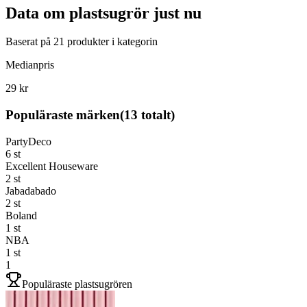
Data om
plastsugrör
just nu
Baserat på
21
produkter i kategorin
Medianpris
29 kr
Populäraste märken
(
13
totalt)
PartyDeco
6
st
Excellent Houseware
2
st
Jabadabado
2
st
Boland
1
st
NBA
1
st
1
Populäraste plastsugrören