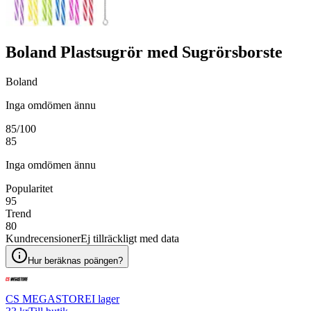
Boland Plastsugrör med Sugrörsborste
Boland
Inga omdömen ännu
85
/100
85
Inga omdömen ännu
Popularitet
95
Trend
80
Kundrecensioner
Ej tillräckligt med data
Hur beräknas poängen?
CS MEGASTORE
I lager