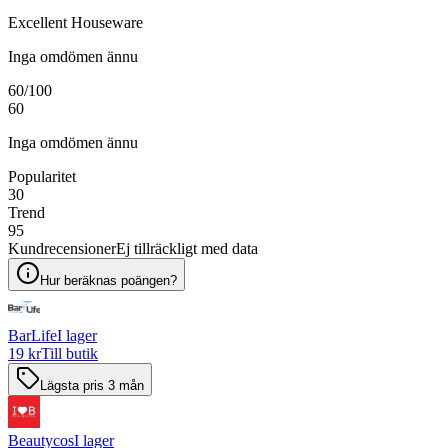
Excellent Houseware
Inga omdömen ännu
60
/100
60
Inga omdömen ännu
Popularitet
30
Trend
95
Kundrecensioner
Ej tillräckligt med data
Hur beräknas poängen?
BarLife
I lager
19 kr
Till butik
Lägsta pris 3 mån
Beautycos
I lager