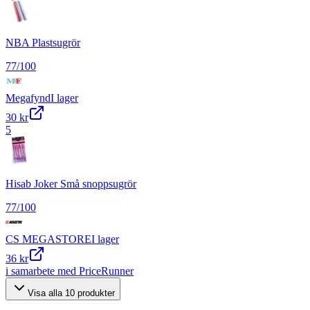
NBA Plastsugrör
77
/100
Megafynd
I lager
30 kr
5
Hisab Joker Små snoppsugrör
77
/100
CS MEGASTORE
I lager
36 kr
i samarbete med PriceRunner
Visa alla
10
produkter