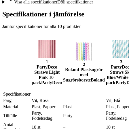
Visa alla specifikationer
Dölj specifikationer
Specifikationer i jämförelse
Jämför specifikationer för alla
10
produkter
1
3
2
PartyDeco
PartyDe
Boland Plastsugrör
Straws Light
Straws S
med
Pink 10-
Blue/White
Sugrörsborste
Boland
pack
PartyDeco
pack
Party
Specifikationer
Färg
Vit, Rosa
–
Vit, Blå
Material
Plast, Papper
Plast
Plast, Pappe
Party,
Party,
Tillfälle
Party
Födelsedag
Födelsedag
Antal i
10 st
–
10 st