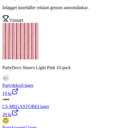
Inlägget innehåller reklam genom annonslänkar.
Vinnare
PartyDeco Straws Light Pink 10-pack
Partydekor
I lager
19 kr
CS MEGASTORE
I lager
20 kr
Partykungen
I lager