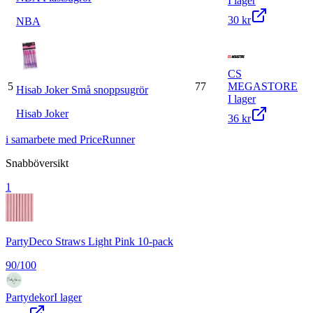
I lager
30 kr
NBA
CS
5
77
MEGASTORE
Hisab Joker Små snoppsugrör
I lager
Hisab Joker
36 kr
i samarbete med PriceRunner
Snabböversikt
1
PartyDeco Straws Light Pink 10-pack
90
/100
Partydekor
I lager