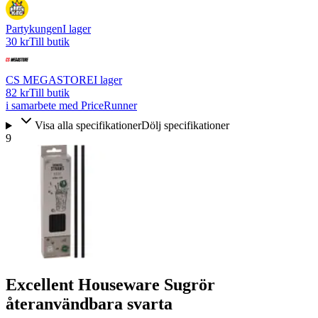
Partykungen
I lager
30 kr
Till butik
CS MEGASTORE
I lager
82 kr
Till butik
i samarbete med PriceRunner
Visa alla specifikationer
Dölj specifikationer
9
Excellent Houseware Sugrör
återanvändbara svarta