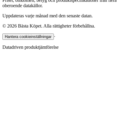
Priser, omdömen, betyg och produktspecifikationer från flera
oberoende datakällor.
Uppdateras varje månad med den senaste datan.
©
2026
Bästa Köpet. Alla rättigheter förbehållna.
·
Hantera cookieinställningar
Datadriven produktjämförelse