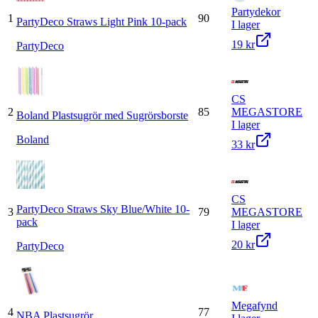
Partydekor
1
90
PartyDeco Straws Light Pink 10-pack
I lager
19 kr
PartyDeco
CS
2
85
MEGASTORE
Boland Plastsugrör med Sugrörsborste
I lager
Boland
33 kr
CS
PartyDeco Straws Sky Blue/White 10-
3
79
MEGASTORE
pack
I lager
20 kr
PartyDeco
Megafynd
4
77
NBA Plastsugrör