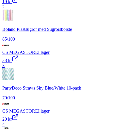
19 kr
2
Boland Plastsugrör med Sugrörsborste
85
/100
CS MEGASTORE
I lager
33 kr
3
PartyDeco Straws Sky Blue/White 10-pack
79
/100
CS MEGASTORE
I lager
20 kr
4