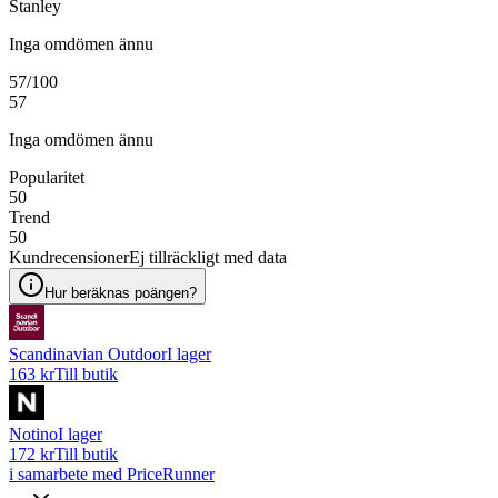
Stanley
Inga omdömen ännu
57
/100
57
Inga omdömen ännu
Popularitet
50
Trend
50
Kundrecensioner
Ej tillräckligt med data
Hur beräknas poängen?
Scandinavian Outdoor
I lager
163 kr
Till butik
Notino
I lager
172 kr
Till butik
i samarbete med PriceRunner