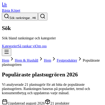
Bästa Köpet
Sök rankningar...
⌘
K
Sök
Sök bland rankningar och kategorier
Kategorier
Så rankar vi
Om oss
Hem
Hem & Hushåll
Hem
Festprodukter
Populäraste
plastsugrören
Populäraste plastsugrören
2026
Vi analyserade
21
plastsugrör
för att hitta
de
populäraste
plastsugrören
. Rankningen baseras på popularitet, trend och
konsumentbetyg och uppdateras varje månad.
Uppdaterad
augusti 2026
21
produkter