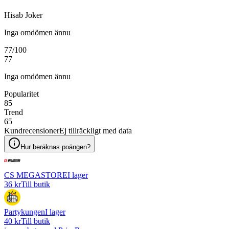
Hisab Joker
Inga omdömen ännu
77
/100
77
Inga omdömen ännu
Popularitet
85
Trend
65
Kundrecensioner
Ej tillräckligt med data
Hur beräknas poängen?
CS MEGASTORE
I lager
36 kr
Till butik
Partykungen
I lager
40 kr
Till butik