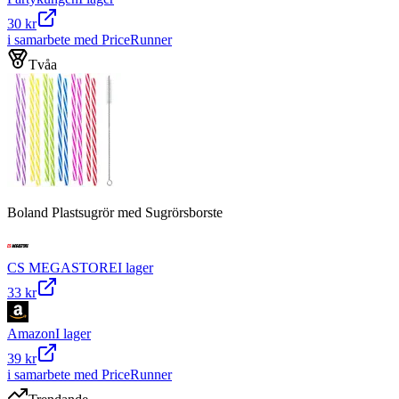
30 kr
i samarbete med PriceRunner
Tvåa
Boland Plastsugrör med Sugrörsborste
CS MEGASTORE
I lager
33 kr
Amazon
I lager
39 kr
i samarbete med PriceRunner