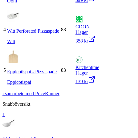
399 kr
Ooni
CDON
4
83
Witt Perforated Pizzaspade
I lager
358 kr
Witt
Kitchentime
5
83
Eppicotispai - Pizzaspade
I lager
139 kr
Eppicotispai
i samarbete med PriceRunner
Snabböversikt
1