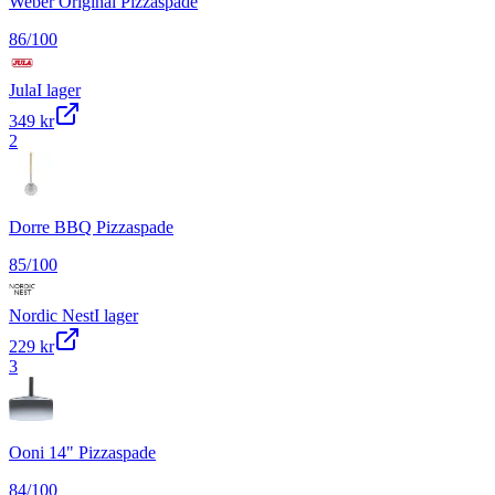
Weber Original Pizzaspade
86
/100
Jula
I lager
349 kr
2
Dorre BBQ Pizzaspade
85
/100
Nordic Nest
I lager
229 kr
3
Ooni 14" Pizzaspade
84
/100