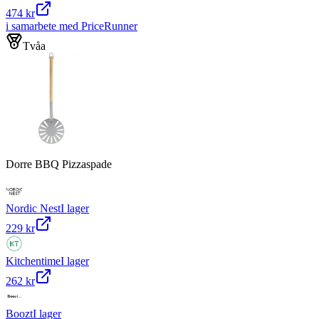
474 kr
i samarbete med PriceRunner
Tvåa
Dorre BBQ Pizzaspade
Nordic Nest
I lager
229 kr
Kitchentime
I lager
262 kr
Boozt
I lager