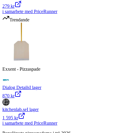
279 kr
i samarbete med PriceRunner
Trendande
Exxent - Pizzaspade
Dialog Details
I lager
870 kr
kitchenlab.se
I lager
1 595 kr
i samarbete med PriceRunner