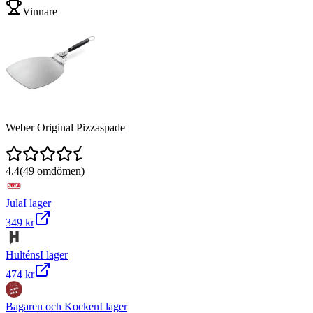
Vinnare
Weber Original Pizzaspade
4.4
(
49
omdömen)
Jula
I lager
349 kr
Hulténs
I lager
474 kr
Bagaren och Kocken
I lager