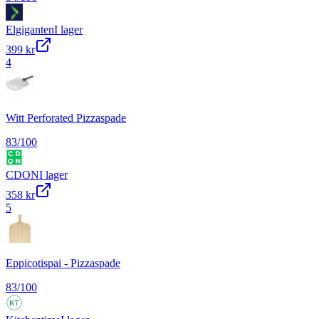
Elgiganten
I lager
399 kr
4
Witt Perforated Pizzaspade
83
/100
CDON
I lager
358 kr
5
Eppicotispai - Pizzaspade
83
/100