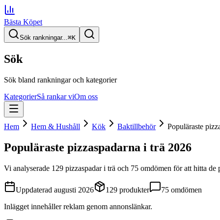
Bästa Köpet
Sök rankningar...
⌘
K
Sök
Sök bland rankningar och kategorier
Kategorier
Så rankar vi
Om oss
Hem
Hem & Hushåll
Kök
Baktillbehör
Populäraste pizza
Populäraste pizzaspadarna i trä
2026
Vi analyserade
129
pizzaspadar i trä
och 75 omdömen
för att hitta
de
Uppdaterad
augusti 2026
129
produkter
75
omdömen
Inlägget innehåller reklam genom annonslänkar.