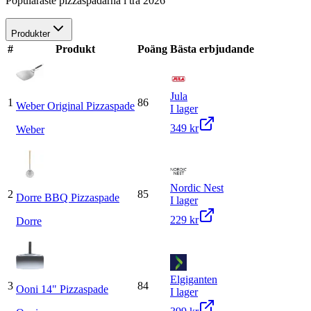
Populäraste pizzaspadarna i trä 2026
Produkter
#
Produkt
Poäng
Bästa erbjudande
Jula
1
86
Weber Original Pizzaspade
I lager
349 kr
Weber
Nordic Nest
2
85
Dorre BBQ Pizzaspade
I lager
229 kr
Dorre
Elgiganten
3
84
Ooni 14" Pizzaspade
I lager