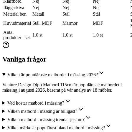
Klaffbord
Nej
Nej
Nej
Iläggsskiva
Nej
Nej
Nej
Material ben
Metall
Stål
Stål
S
Huvudmaterial
Stål, MDF
Marmor
MDF
Antal
1.0 st
1.0 st
1.0 st
2
produkter i set
Vanliga frågor
Vilken är populäraste matbordet i mässing 2026?
Venture Design Dipp Matbord 115cm är populäraste matbordet i
mässing i augusti 2026, baserat på vår analys av 18 möbler.
Vad kostar matbord i mässing?
Vilken matbord i mässing är billigast?
Vilken matbord i mässing trendar just nu?
Vilket märke är populärast bland matbord i mässing?