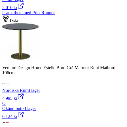
2 010 kr
i samarbete med PriceRunner
Tvåa
Venture Design Home Estelle Bord Grå Marmor Runt Matbord
106cm
Nordiska Rum
I lager
4 995 kr
O
Okänd butik
I lager
6 124 kr