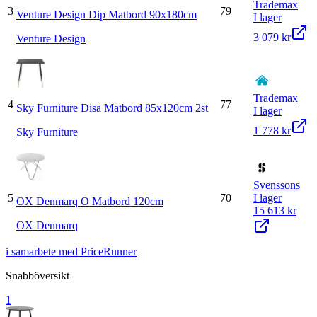
Trademax
3
79
Venture Design Dip Matbord 90x180cm
I lager
3 079 kr
Venture Design
Trademax
4
77
Sky Furniture Disa Matbord 85x120cm 2st
I lager
1 778 kr
Sky Furniture
Svenssons
5
70
I lager
OX Denmarq O Matbord 120cm
15 613 kr
OX Denmarq
i samarbete med PriceRunner
Snabböversikt
1