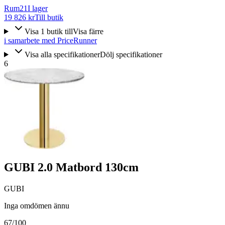
Rum21
I lager
19 826 kr
Till butik
Visa
1
butik
till
Visa färre
i samarbete med PriceRunner
Visa alla specifikationer
Dölj specifikationer
6
GUBI 2.0 Matbord 130cm
GUBI
Inga omdömen ännu
67
/100