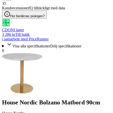
35
Kundrecensioner
Ej tillräckligt med data
Hur beräknas poängen?
CDON
I lager
3 286 kr
Till butik
i samarbete med PriceRunner
Visa alla specifikationer
Dölj specifikationer
8
House Nordic Bolzano Matbord 90cm