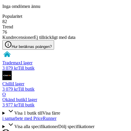
Inga omdömen ännu
Popularitet
82
Trend
76
Kundrecensioner
Ej tillräckligt med data
Hur beräknas poängen?
Trademax
I lager
3 079 kr
Till butik
Chilli
I lager
3 079 kr
Till butik
O
Okänd butik
I lager
3 977 kr
Till butik
Visa
1
butik
till
Visa färre
i samarbete med PriceRunner
Visa alla specifikationer
Dölj specifikationer