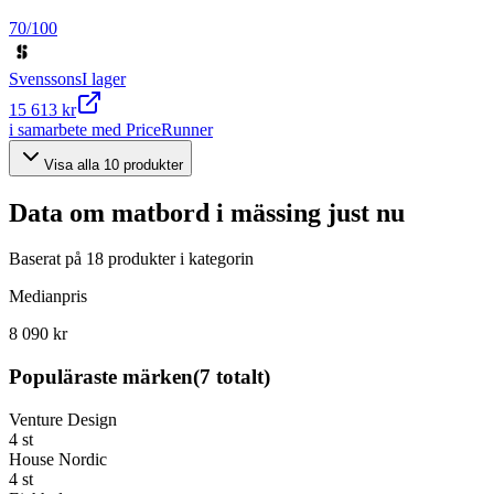
70
/100
Svenssons
I lager
15 613 kr
i samarbete med PriceRunner
Visa alla
10
produkter
Data om
matbord i mässing
just nu
Baserat på
18
produkter i kategorin
Medianpris
8 090 kr
Populäraste märken
(
7
totalt)
Venture Design
4
st
House Nordic
4
st