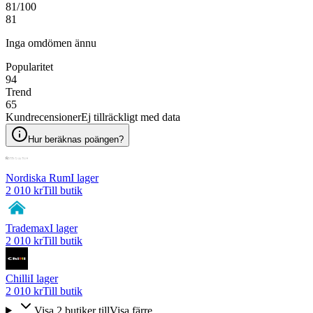
81
/100
81
Inga omdömen ännu
Popularitet
94
Trend
65
Kundrecensioner
Ej tillräckligt med data
Hur beräknas poängen?
Nordiska Rum
I lager
2 010 kr
Till butik
Trademax
I lager
2 010 kr
Till butik
Chilli
I lager
2 010 kr
Till butik
Visa
2
butiker
till
Visa färre