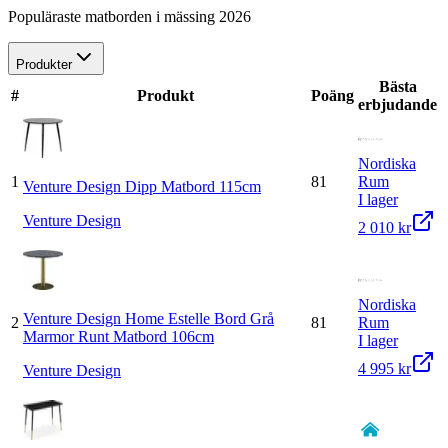
Populäraste matborden i mässing 2026
Produkter
Bästa
#
Produkt
Poäng
erbjudande
Nordiska
1
81
Rum
Venture Design Dipp Matbord 115cm
I lager
Venture Design
2 010 kr
Nordiska
Venture Design Home Estelle Bord Grå
2
81
Rum
Marmor Runt Matbord 106cm
I lager
4 995 kr
Venture Design