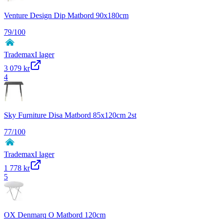
Venture Design Dip Matbord 90x180cm
79
/100
Trademax
I lager
3 079 kr
4
Sky Furniture Disa Matbord 85x120cm 2st
77
/100
Trademax
I lager
1 778 kr
5
OX Denmarq O Matbord 120cm