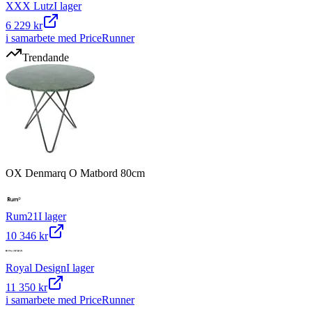
XXX Lutz
I lager
6 229 kr
i samarbete med PriceRunner
Trendande
OX Denmarq O Matbord 80cm
Rum21
I lager
10 346 kr
Royal Design
I lager
11 350 kr
i samarbete med PriceRunner