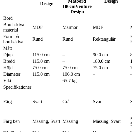
Matbord
Design
Design
106cm
Venture
Design
Bord
Bordsskiva
MDF
Marmor
MDF
material
Form på
Rund
Rund
Rektangulär
bordsskiva
Mått
Djup
115.0 cm
–
90.0 cm
Bredd
115.0 cm
–
180.0 cm
Höjd
75.0 cm
75.0 cm
75.0 cm
Diameter
115.0 cm
106.0 cm
–
Vikt
–
65.7 kg
–
Specifikationer
Färg
Svart
Grå
Svart
Färg ben
Mässing, Svart
Mässing
Mässing, Svart