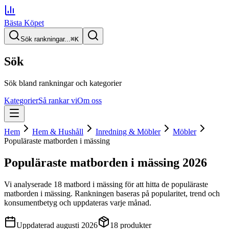
Bästa Köpet
Sök rankningar...
⌘
K
Sök
Sök bland rankningar och kategorier
Kategorier
Så rankar vi
Om oss
Hem
Hem & Hushåll
Inredning & Möbler
Möbler
Populäraste matborden i mässing
Populäraste matborden i mässing
2026
Vi analyserade
18
matbord i mässing
för att hitta
de
populäraste
matborden i mässing
. Rankningen baseras på popularitet, trend och
konsumentbetyg och uppdateras varje månad.
Uppdaterad
augusti 2026
18
produkter