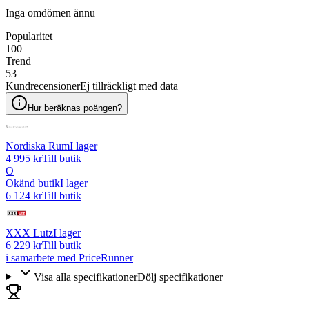
Inga omdömen ännu
Popularitet
100
Trend
53
Kundrecensioner
Ej tillräckligt med data
Hur beräknas poängen?
Nordiska Rum
I lager
4 995 kr
Till butik
O
Okänd butik
I lager
6 124 kr
Till butik
XXX Lutz
I lager
6 229 kr
Till butik
i samarbete med PriceRunner
Visa alla specifikationer
Dölj specifikationer