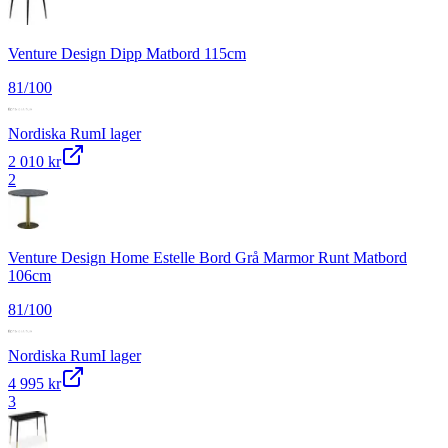
Venture Design Dipp Matbord 115cm
81
/100
Nordiska Rum
I lager
2 010 kr
2
Venture Design Home Estelle Bord Grå Marmor Runt Matbord
106cm
81
/100
Nordiska Rum
I lager
4 995 kr
3