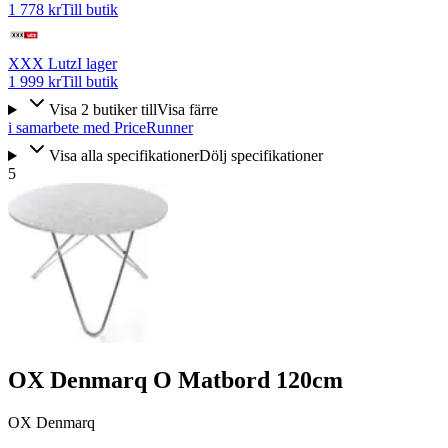
1 778 kr
Till butik
XXX Lutz
I lager
1 999 kr
Till butik
Visa
2
butiker
till
Visa färre
i samarbete med PriceRunner
Visa alla specifikationer
Dölj specifikationer
5
OX Denmarq O Matbord 120cm
OX Denmarq