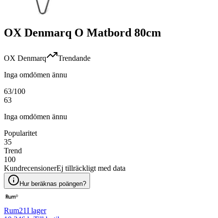
OX Denmarq O Matbord 80cm
OX Denmarq
Trendande
Inga omdömen ännu
63
/100
63
Inga omdömen ännu
Popularitet
35
Trend
100
Kundrecensioner
Ej tillräckligt med data
Hur beräknas poängen?
Rum21
I lager