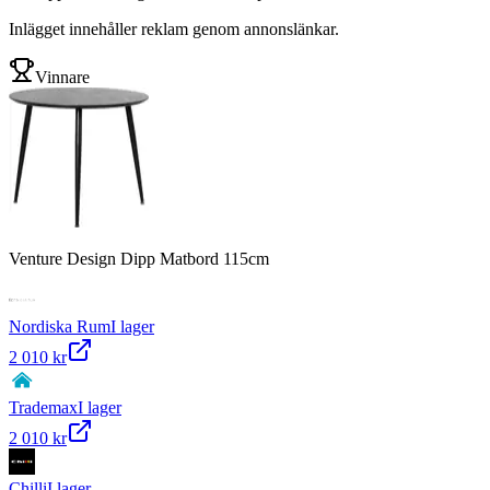
Inlägget innehåller reklam genom annonslänkar.
Vinnare
Venture Design Dipp Matbord 115cm
Nordiska Rum
I lager
2 010 kr
Trademax
I lager
2 010 kr
Chilli
I lager