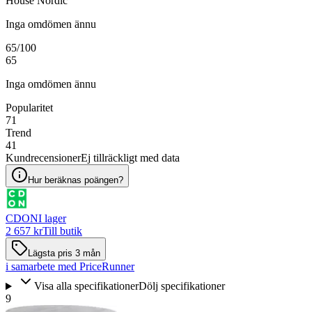
House Nordic
Inga omdömen ännu
65
/100
65
Inga omdömen ännu
Popularitet
71
Trend
41
Kundrecensioner
Ej tillräckligt med data
Hur beräknas poängen?
CDON
I lager
2 657 kr
Till butik
Lägsta pris 3 mån
i samarbete med PriceRunner
Visa alla specifikationer
Dölj specifikationer
9