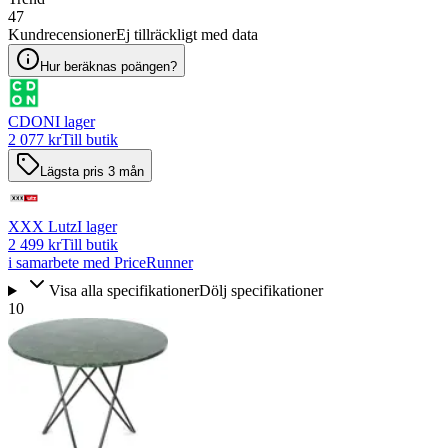
47
Kundrecensioner
Ej tillräckligt med data
Hur beräknas poängen?
CDON
I lager
2 077 kr
Till butik
Lägsta pris 3 mån
XXX Lutz
I lager
2 499 kr
Till butik
i samarbete med PriceRunner
Visa alla specifikationer
Dölj specifikationer
10