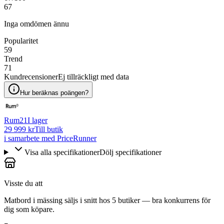
67
Inga omdömen ännu
Popularitet
59
Trend
71
Kundrecensioner
Ej tillräckligt med data
Hur beräknas poängen?
Rum21
I lager
29 999 kr
Till butik
i samarbete med PriceRunner
Visa alla specifikationer
Dölj specifikationer
Visste du att
Matbord i mässing säljs i snitt hos 5 butiker — bra konkurrens för
dig som köpare.