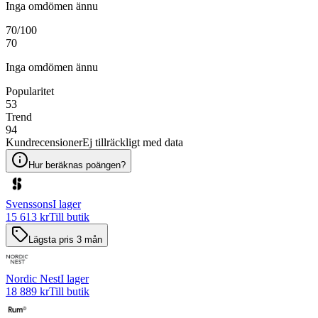
Inga omdömen ännu
70
/100
70
Inga omdömen ännu
Popularitet
53
Trend
94
Kundrecensioner
Ej tillräckligt med data
Hur beräknas poängen?
Svenssons
I lager
15 613 kr
Till butik
Lägsta pris 3 mån
Nordic Nest
I lager
18 889 kr
Till butik