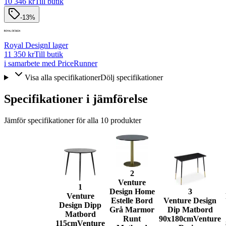
10 346 kr
Till butik
-13%
Royal Design
I lager
11 350 kr
Till butik
i samarbete med PriceRunner
Visa alla specifikationer
Dölj specifikationer
Specifikationer i jämförelse
Jämför specifikationer för alla
10
produkter
2
Venture
1
Design Home
3
Venture
Estelle Bord
Venture Design
Design Dipp
Grå Marmor
Dip Matbord
Matbord
Runt
90x180cm
Venture
115cm
Venture