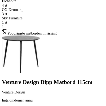
Eichholtz
4
st
OX Denmarq
3
st
Sky Furniture
1
st
1
Populäraste matborden i mässing
Venture Design Dipp Matbord 115cm
Venture Design
Inga omdömen ännu