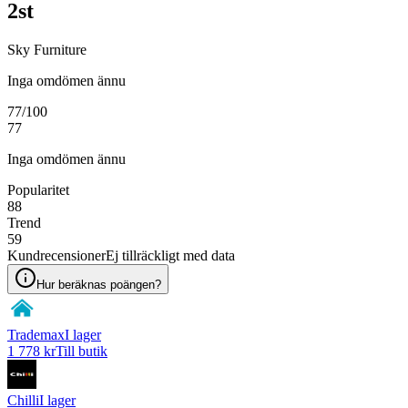
2st
Sky Furniture
Inga omdömen ännu
77
/100
77
Inga omdömen ännu
Popularitet
88
Trend
59
Kundrecensioner
Ej tillräckligt med data
Hur beräknas poängen?
Trademax
I lager
1 778 kr
Till butik
Chilli
I lager