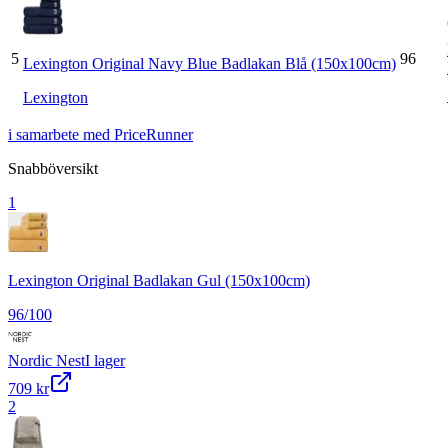
5
96
Lexington Original Navy Blue Badlakan Blå (150x100cm)
Lexington
i samarbete med PriceRunner
Snabböversikt
1
Lexington Original Badlakan Gul (150x100cm)
96
/100
Nordic Nest
I lager
709 kr
2