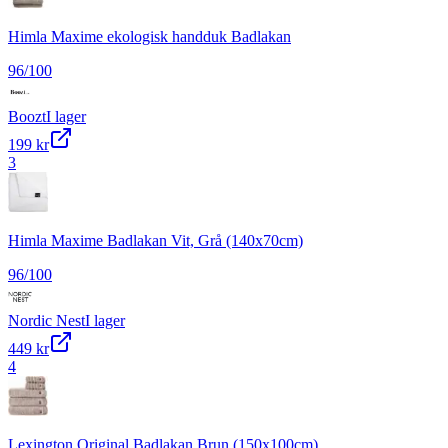
Himla Maxime ekologisk handduk Badlakan
96
/100
Boozt
I lager
199 kr
3
Himla Maxime Badlakan Vit, Grå (140x70cm)
96
/100
Nordic Nest
I lager
449 kr
4
Lexington Original Badlakan Brun (150x100cm)