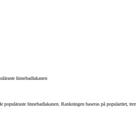
uläraste linnebadlakanen
de
populäraste linnebadlakanen
. Rankningen baseras på popularitet, t