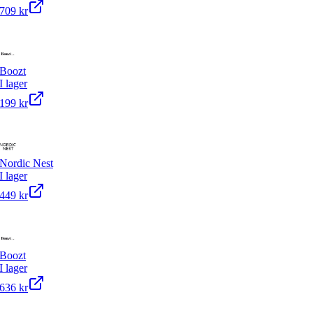
709 kr
Boozt
I lager
199 kr
Nordic Nest
I lager
449 kr
Boozt
I lager
636 kr