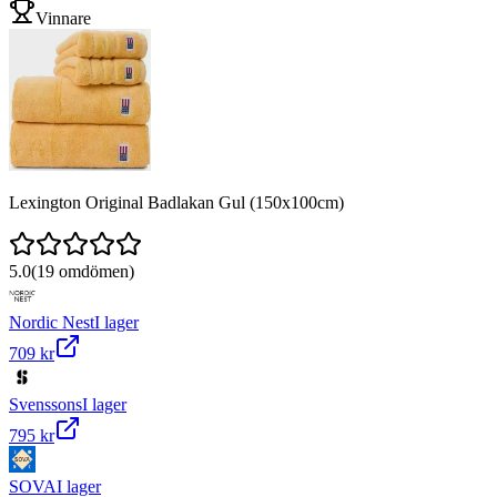
Vinnare
Lexington Original Badlakan Gul (150x100cm)
5.0
(
19
omdömen)
Nordic Nest
I lager
709 kr
Svenssons
I lager
795 kr
SOVA
I lager