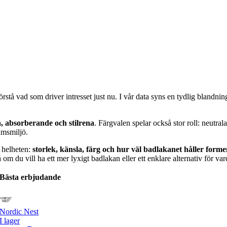
förstå vad som driver intresset just nu. I vår data syns en tydlig blandni
, absorberande och stilrena
. Färgvalen spelar också stor roll: neutr
umsmiljö.
m helheten:
storlek, känsla, färg och hur väl badlakanet håller form
om du vill ha ett mer lyxigt badlakan eller ett enklare alternativ för va
Bästa erbjudande
Nordic Nest
I lager