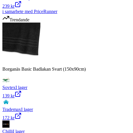
239 kr
i samarbete med PriceRunner
Trendande
Borganäs Basic Badlakan Svart (150x90cm)
Sovtex
I lager
139 kr
Trademax
I lager
172 kr
Chilli
I lager