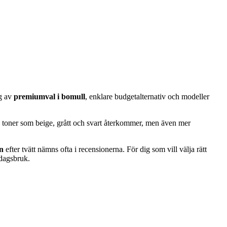
ng av
premiumval i bomull
, enklare budgetalternativ och modeller
ala toner som beige, grått och svart återkommer, men även mer
en
efter tvätt nämns ofta i recensionerna. För dig som vill välja rätt
rdagsbruk.