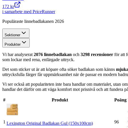
172 kr
i samarbete med PriceRunner
Populäraste linnebadlakanen 2026
Sektioner
Produkter
Vi har analyserat
2076 linnebadlakan
och
3298 recensioner
för att 
som lockar med rena, enfärgade uttryck.
Det som sticker ut är att köpare ofta söker badlakan som känns
mjuka
uttrycksfulla färger får uppmärksamhet när de passar en modern badr
Vi ser också att populariteten inte bara handlar om materialet, utan o
handlar det därför om att väga komfort mot prisnivå och att fundera på 
#
Produkt
Poäng
1
96
Lexington Original Badlakan Gul (150x100cm)