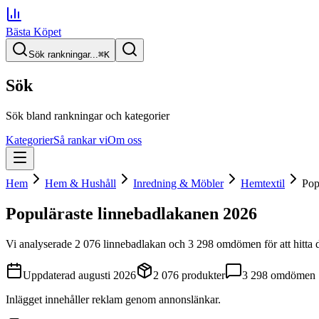
Bästa Köpet
Sök rankningar...
⌘
K
Sök
Sök bland rankningar och kategorier
Kategorier
Så rankar vi
Om oss
Hem
Hem & Hushåll
Inredning & Möbler
Hemtextil
Pop
Populäraste linnebadlakanen
2026
Vi analyserade
2 076
linnebadlakan
och 3 298 omdömen
för att hitta
Uppdaterad
augusti 2026
2 076
produkter
3 298
omdömen
Inlägget innehåller reklam genom annonslänkar.