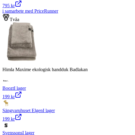
795 kr
i samarbete med PriceRunner
Tvåa
Himla Maxime ekologisk handduk Badlakan
Boozt
I lager
199 kr
Sängvaruhuset Elgen
I lager
199 kr
Svenssons
I lager