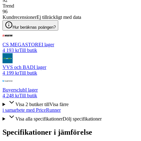
92
Trend
96
Kundrecensioner
Ej tillräckligt med data
Hur beräknas poängen?
CS MEGASTORE
I lager
4 193 kr
Till butik
VVS och BAD
I lager
4 199 kr
Till butik
Buyersclub
I lager
4 248 kr
Till butik
Visa
2
butiker
till
Visa färre
i samarbete med PriceRunner
Visa alla specifikationer
Dölj specifikationer
Specifikationer i jämförelse