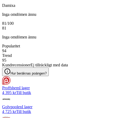
Damixa
Inga omdömen ännu
81
/100
81
Inga omdömen ännu
Popularitet
94
Trend
95
Kundrecensioner
Ej tillräckligt med data
Hur beräknas poängen?
Proffshem
I lager
4 395 kr
Till butik
Golvpoolen
I lager
4 725 kr
Till butik