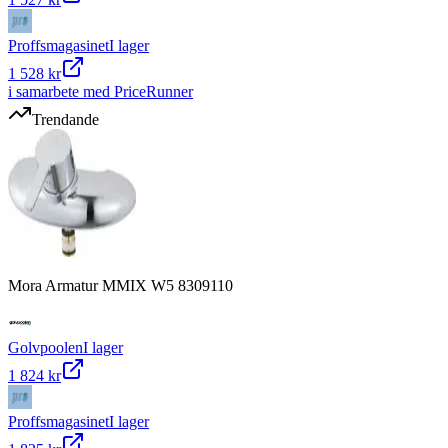
Proffsmagasinet
I lager
1 528 kr
i samarbete med PriceRunner
Trendande
Mora Armatur MMIX W5 8309110
Golvpoolen
I lager
1 824 kr
Proffsmagasinet
I lager