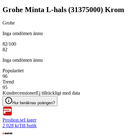
Grohe Minta L-hals (31375000) Krom
Grohe
Inga omdömen ännu
82
/100
82
Inga omdömen ännu
Popularitet
96
Trend
95
Kundrecensioner
Ej tillräckligt med data
Hur beräknas poängen?
Proshop.se
I lager
2 028 kr
Till butik