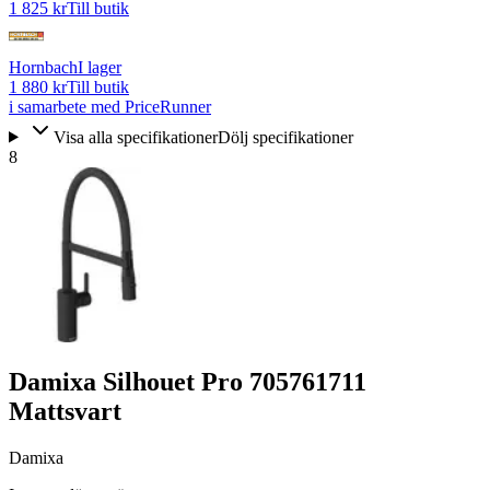
1 825 kr
Till butik
Hornbach
I lager
1 880 kr
Till butik
i samarbete med PriceRunner
Visa alla specifikationer
Dölj specifikationer
8
Damixa Silhouet Pro 705761711
Mattsvart
Damixa