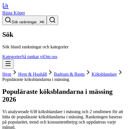
Bästa Köpet
Sök rankningar...
⌘
K
Sök
Sök bland rankningar och kategorier
Kategorier
Så rankar vi
Om oss
Hem
Hem & Hushåll
Badrum & Bastu
Köksblandare
Populäraste köksblandarna i mässing
Populäraste köksblandarna i mässing
2026
Vi analyserade
638
köksblandare i mässing
och 2 omdömen
för att
hitta
de
populäraste köksblandarna i mässing
. Rankningen baseras
på popularitet, trend och konsumentbetyg och uppdateras varje
månad.