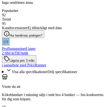
Inga omdömen ännu
Popularitet
92
Trend
95
Kundrecensioner
Ej tillräckligt med data
Hur beräknas poängen?
Proffsmagasinet
I lager
2 684 kr
Till butik
Lägsta pris 3 mån
i samarbete med PriceRunner
Visa alla specifikationer
Dölj specifikationer
Visste du att
Köksblandare i mässing säljs i snitt hos 4 butiker — bra konkurrens
för dig som köpare.