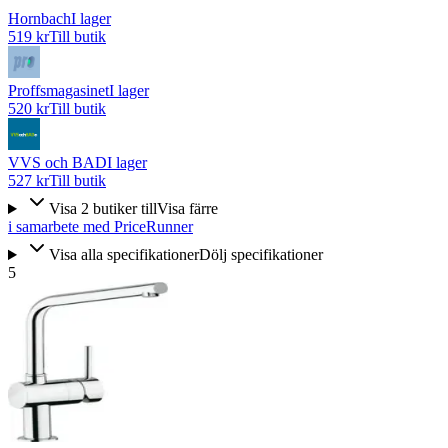
Hornbach
I lager
519 kr
Till butik
Proffsmagasinet
I lager
520 kr
Till butik
VVS och BAD
I lager
527 kr
Till butik
Visa
2
butiker
till
Visa färre
i samarbete med PriceRunner
Visa alla specifikationer
Dölj specifikationer
5