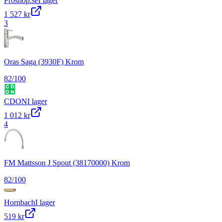
Proshop.se
I lager
1 527 kr
3
Oras Saga (3930F) Krom
82
/100
CDON
I lager
1 012 kr
4
FM Mattsson J Spout (38170000) Krom
82
/100
Hornbach
I lager
519 kr