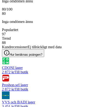
Inga omdömen ännu
80
/100
80
Inga omdömen ännu
Popularitet
97
Trend
88
Kundrecensioner
Ej tillräckligt med data
Hur beräknas poängen?
CDON
I lager
2 872 kr
Till butik
Proshop.se
I lager
2 872 kr
Till butik
VVS och BAD
I lager
3 451 kr
Till butik