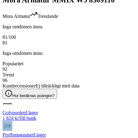
Mora Armatur
Trendande
Inga omdömen ännu
81
/100
81
Inga omdömen ännu
Popularitet
92
Trend
96
Kundrecensioner
Ej tillräckligt med data
Hur beräknas poängen?
Golvpoolen
I lager
1 824 kr
Till butik
Proffsmagasinet
I lager