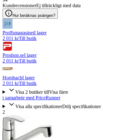
Kundrecensioner
Ej tillräckligt med data
Hur beräknas poängen?
Proffsmagasinet
I lager
2 011 kr
Till butik
Proshop.se
I lager
2 011 kr
Till butik
Hornbach
I lager
2 011 kr
Till butik
Visa
2
butiker
till
Visa färre
i samarbete med PriceRunner
Visa alla specifikationer
Dölj specifikationer
2