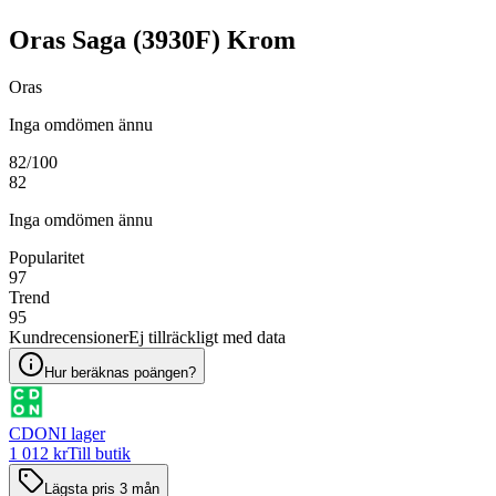
Oras Saga (3930F) Krom
Oras
Inga omdömen ännu
82
/100
82
Inga omdömen ännu
Popularitet
97
Trend
95
Kundrecensioner
Ej tillräckligt med data
Hur beräknas poängen?
CDON
I lager
1 012 kr
Till butik
Lägsta pris 3 mån