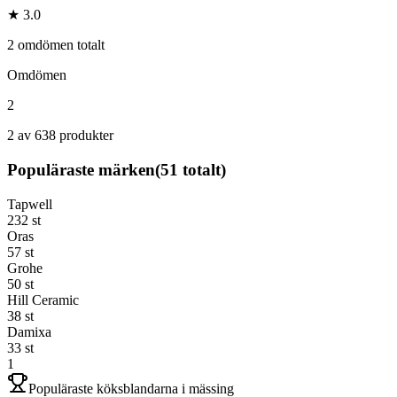
★ 3.0
2 omdömen totalt
Omdömen
2
2 av 638 produkter
Populäraste märken
(
51
totalt)
Tapwell
232
st
Oras
57
st
Grohe
50
st
Hill Ceramic
38
st
Damixa
33
st
1
Populäraste köksblandarna i mässing