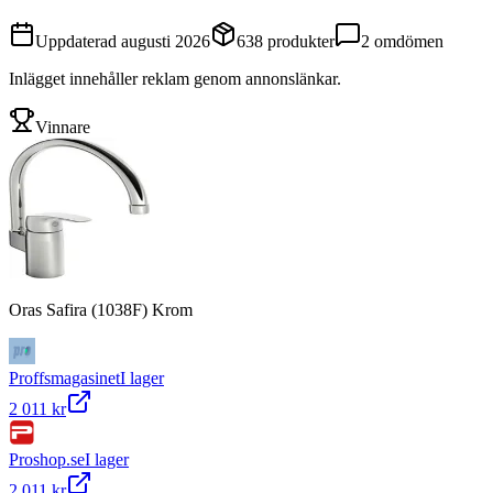
Uppdaterad
augusti 2026
638
produkter
2
omdömen
Inlägget innehåller reklam genom annonslänkar.
Vinnare
Oras Safira (1038F) Krom
Proffsmagasinet
I lager
2 011 kr
Proshop.se
I lager
2 011 kr