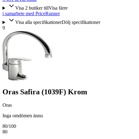
Visa
2
butiker
till
Visa färre
i samarbete med PriceRunner
Visa alla specifikationer
Dölj specifikationer
9
Oras Safira (1039F) Krom
Oras
Inga omdömen ännu
80
/100
80