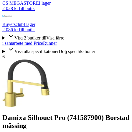
CS MEGASTORE
I lager
2 028 kr
Till butik
Buyersclub
I lager
2 086 kr
Till butik
Visa
2
butiker
till
Visa färre
i samarbete med PriceRunner
Visa alla specifikationer
Dölj specifikationer
6
Damixa Silhouet Pro (741587900) Borstad
mässing