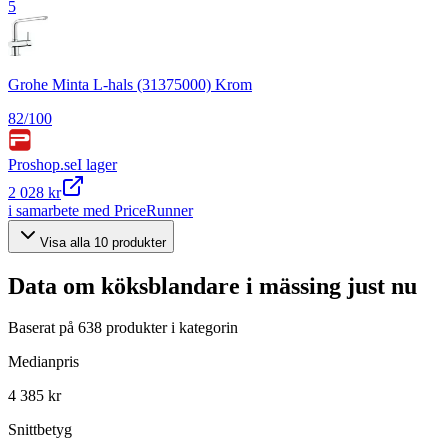
5
Grohe Minta L-hals (31375000) Krom
82
/100
Proshop.se
I lager
2 028 kr
i samarbete med PriceRunner
Visa alla
10
produkter
Data om
köksblandare i mässing
just nu
Baserat på
638
produkter i kategorin
Medianpris
4 385 kr
Snittbetyg