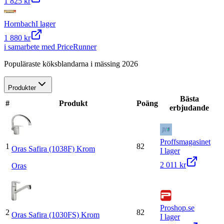
1 825 kr
Hornbach
I lager
1 880 kr
i samarbete med PriceRunner
Populäraste köksblandarna i mässing 2026
Produkter
Bästa
#
Produkt
Poäng
erbjudande
Proffsmagasinet
1
82
Oras Safira (1038F) Krom
I lager
2 011 kr
Oras
Proshop.se
2
82
Oras Safira (1030FS) Krom
I lager