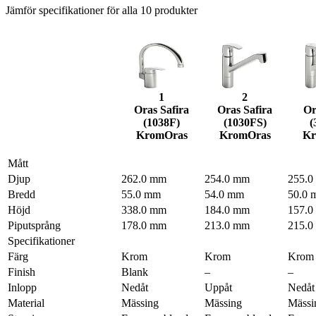
Jämför specifikationer för alla
10
produkter
1
2
Oras Safira
Oras Safira
Or
(1038F)
(1030FS)
(
Krom
Oras
Krom
Oras
K
Mått
Djup
262.0 mm
254.0 mm
255.0
Bredd
55.0 mm
54.0 mm
50.0 
Höjd
338.0 mm
184.0 mm
157.0
Piputsprång
178.0 mm
213.0 mm
215.0
Specifikationer
Färg
Krom
Krom
Krom
Finish
Blank
–
–
Inlopp
Nedåt
Uppåt
Nedåt
Material
Mässing
Mässing
Mässi