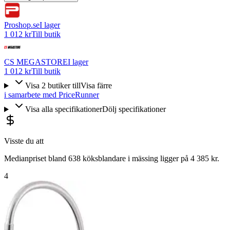
Proshop.se
I lager
1 012 kr
Till butik
CS MEGASTORE
I lager
1 012 kr
Till butik
Visa
2
butiker
till
Visa färre
i samarbete med PriceRunner
Visa alla specifikationer
Dölj specifikationer
Visste du att
Medianpriset bland 638 köksblandare i mässing ligger på 4 385 kr.
4