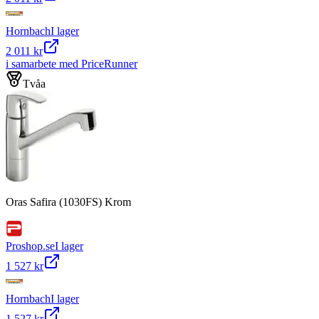
Hornbach
I lager
2 011 kr
i samarbete med PriceRunner
Tvåa
Oras Safira (1030FS) Krom
Proshop.se
I lager
1 527 kr
Hornbach
I lager
1 527 kr