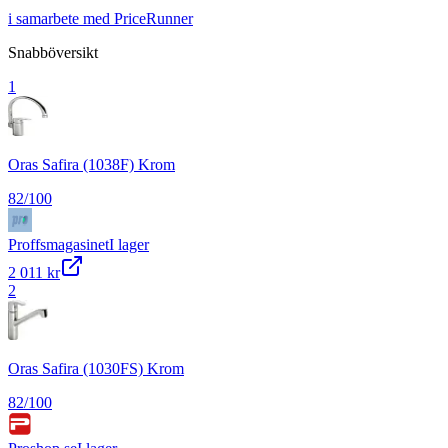
i samarbete med PriceRunner
Snabböversikt
1
Oras Safira (1038F) Krom
82
/100
Proffsmagasinet
I lager
2 011 kr
2
Oras Safira (1030FS) Krom
82
/100