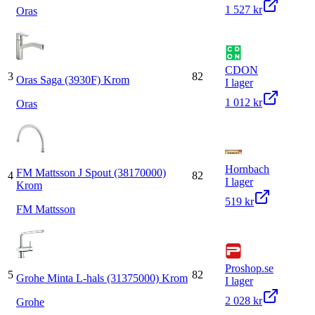
1 527 kr
Oras
CDON
3
82
Oras Saga (3930F) Krom
I lager
1 012 kr
Oras
Hornbach
FM Mattsson J Spout (38170000)
4
82
I lager
Krom
519 kr
FM Mattsson
Proshop.se
5
82
Grohe Minta L-hals (31375000) Krom
I lager
2 028 kr
Grohe