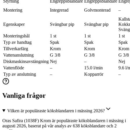
Styrning
Engreppsblandare
Engreppsblandare
Engre
Montering
Integrerad
Golvmonterad
–
Kallsta
Egenskaper
Svängbar pip
Svängbar pip
Kokkr
Sväng
Monteringshål
1 st
1 st
1 st
Typ av handtag
Spak
Spak
Spak
Tillverkarfärg
Krom
Krom
Krom
Vattenanslutning
G 3/8
G 3/8
G 3/8
Diskmaskinsavstängning
Nej
–
Nej
Vattenflöde
–
15.0 l/min
9.6 l/
Typ av anslutning
–
Kopparrör
–
Vanliga frågor
Vilken är populäraste köksblandaren i mässing 2026?
Oras Safira (1038F) Krom är populäraste köksblandaren i mässing i
augusti 2026, baserat på vår analys av 638 köksblandare och 2