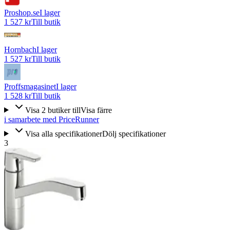
Proshop.se
I lager
1 527 kr
Till butik
Hornbach
I lager
1 527 kr
Till butik
Proffsmagasinet
I lager
1 528 kr
Till butik
Visa
2
butiker
till
Visa färre
i samarbete med PriceRunner
Visa alla specifikationer
Dölj specifikationer
3