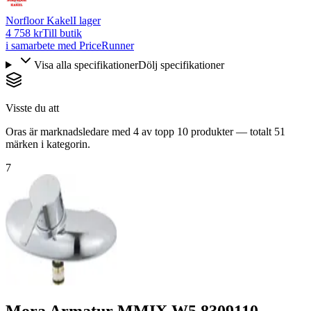
Norfloor Kakel
I lager
4 758 kr
Till butik
i samarbete med PriceRunner
Visa alla specifikationer
Dölj specifikationer
Visste du att
Oras är marknadsledare med 4 av topp 10 produkter — totalt 51
märken i kategorin.
7
Mora Armatur MMIX W5 8309110