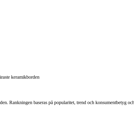
äraste keramikborden
rden
. Rankningen baseras på popularitet, trend och konsumentbetyg oc