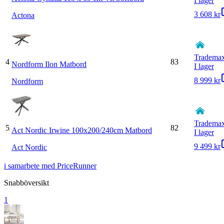
I lager
3 608 kr
Actona
Tradema
4
83
Nordform Ilon Matbord
I lager
8 999 kr
Nordform
Tradema
5
82
Act Nordic Irwine 100x200/240cm Matbord
I lager
9 499 kr
Act Nordic
i samarbete med PriceRunner
Snabböversikt
1