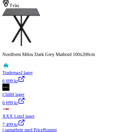
Tvåa
Nordform Milou Dark Grey Matbord 100x200cm
Trademax
I lager
6 699 kr
Chilli
I lager
6 699 kr
XXX Lutz
I lager
7 499 kr
i samarbete med PriceRunner