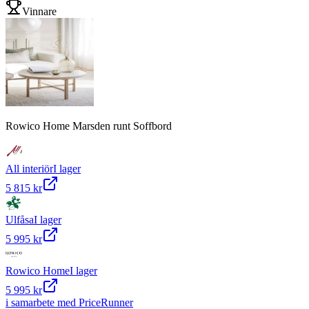
Vinnare
Rowico Home Marsden runt Soffbord
All interiör
I lager
5 815 kr
Ulfåsa
I lager
5 995 kr
Rowico Home
I lager
5 995 kr
i samarbete med PriceRunner