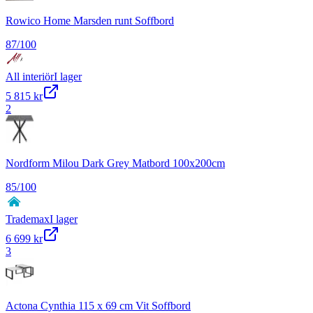
Rowico Home Marsden runt Soffbord
87
/100
All interiör
I lager
5 815 kr
2
Nordform Milou Dark Grey Matbord 100x200cm
85
/100
Trademax
I lager
6 699 kr
3
Actona Cynthia 115 x 69 cm Vit Soffbord