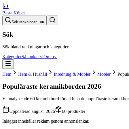
Bästa Köpet
Sök rankningar...
⌘
K
Sök
Sök bland rankningar och kategorier
Kategorier
Så rankar vi
Om oss
Hem
Hem & Hushåll
Inredning & Möbler
Möbler
Popul
Populäraste keramikborden
2026
Vi analyserade
60
keramikbord
för att hitta
de
populäraste keramikbo
Uppdaterad
augusti 2026
60
produkter
Inlägget innehåller reklam genom annonslänkar.