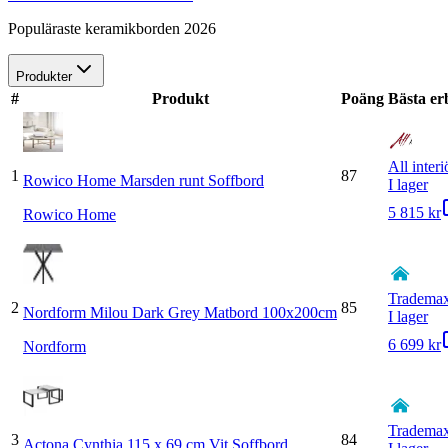
Populäraste keramikborden 2026
Produkter
#
Produkt
Poäng
Bästa e
All interi
1
87
Rowico Home Marsden runt Soffbord
I lager
5 815 kr
Rowico Home
Tradema
2
85
Nordform Milou Dark Grey Matbord 100x200cm
I lager
6 699 kr
Nordform
Tradema
3
84
Actona Cynthia 115 x 69 cm Vit Soffbord