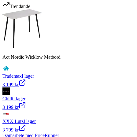
Trendande
Act Nordic Wicklow Matbord
Trademax
I lager
3 199 kr
Chilli
I lager
3 199 kr
XXX Lutz
I lager
3 799 kr
i samarbete med PriceRunner