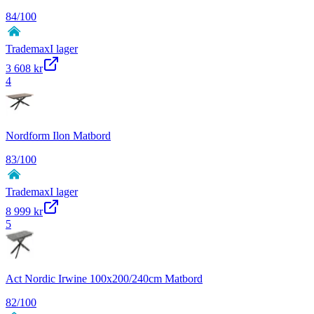
84
/100
Trademax
I lager
3 608 kr
4
Nordform Ilon Matbord
83
/100
Trademax
I lager
8 999 kr
5
Act Nordic Irwine 100x200/240cm Matbord
82
/100