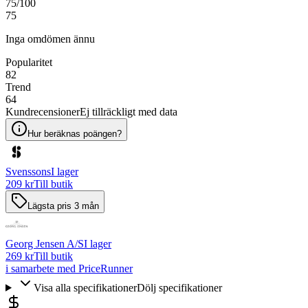
75
/100
75
Inga omdömen ännu
Popularitet
82
Trend
64
Kundrecensioner
Ej tillräckligt med data
Hur beräknas poängen?
Svenssons
I lager
209 kr
Till butik
Lägsta pris 3 mån
Georg Jensen A/S
I lager
269 kr
Till butik
i samarbete med PriceRunner
Visa alla specifikationer
Dölj specifikationer