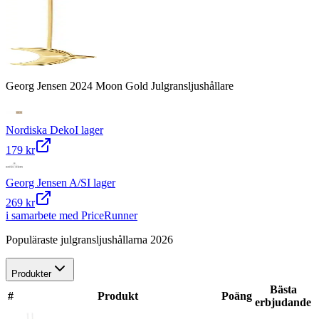
Georg Jensen 2024 Moon Gold Julgransljushållare
Nordiska Deko
I lager
179 kr
Georg Jensen A/S
I lager
269 kr
i samarbete med PriceRunner
Populäraste julgransljushållarna 2026
Produkter
Bästa
#
Produkt
Poäng
erbjudande