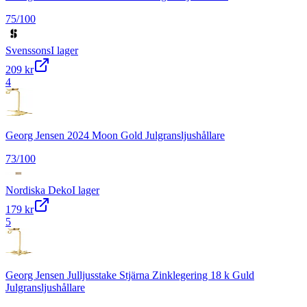
75
/100
Svenssons
I lager
209 kr
4
Georg Jensen 2024 Moon Gold Julgransljushållare
73
/100
Nordiska Deko
I lager
179 kr
5
Georg Jensen Julljusstake Stjärna Zinklegering 18 k Guld
Julgransljushållare