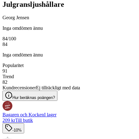
Julgransljushållare
Georg Jensen
Inga omdömen ännu
84
/100
84
Inga omdömen ännu
Popularitet
91
Trend
82
Kundrecensioner
Ej tillräckligt med data
Hur beräknas poängen?
Bagaren och Kocken
I lager
209 kr
Till butik
-10%