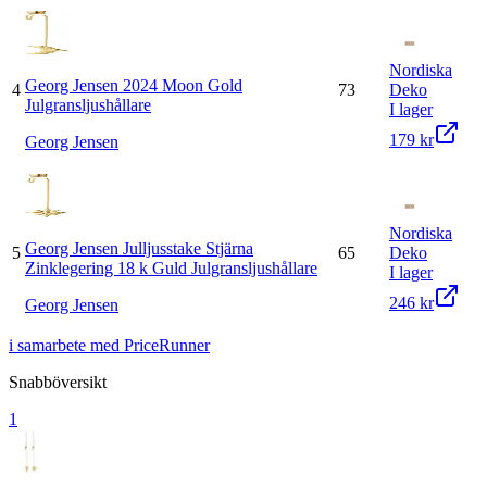
Nordiska
Georg Jensen 2024 Moon Gold
4
73
Deko
Julgransljushållare
I lager
179 kr
Georg Jensen
Nordiska
Georg Jensen Julljusstake Stjärna
5
65
Deko
Zinklegering 18 k Guld Julgransljushållare
I lager
246 kr
Georg Jensen
i samarbete med PriceRunner
Snabböversikt
1