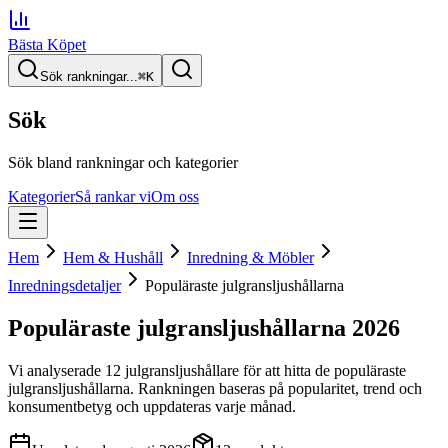
Bästa Köpet
Sök rankningar...
⌘
K
Sök
Sök bland rankningar och kategorier
Kategorier
Så rankar vi
Om oss
Hem
Hem & Hushåll
Inredning & Möbler
Inredningsdetaljer
Populäraste julgransljushållarna
Populäraste julgransljushållarna
2026
Vi analyserade
12
julgransljushållare
för att hitta
de
populäraste
julgransljushållarna
. Rankningen baseras på popularitet, trend och
konsumentbetyg och uppdateras varje månad.