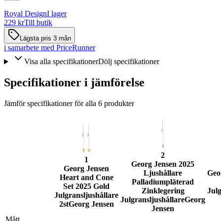
Royal Design
I lager
229 kr
Till butik
Lägsta pris 3 mån
i samarbete med PriceRunner
Visa alla specifikationer
Dölj specifikationer
Specifikationer i jämförelse
Jämför specifikationer för alla
6
produkter
2
1
Georg Jensen 2025
Georg Jensen
Ljushållare
Geo
Heart and Cone
Palladiumpläterad
Set 2025 Gold
Zinklegering
Julg
Julgransljushållare
Julgransljushållare
Georg
2st
Georg Jensen
Jensen
Mått