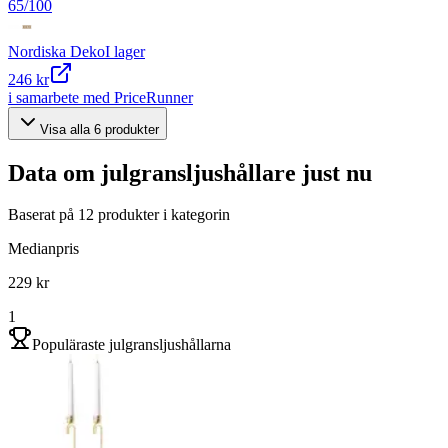
65
/100
Nordiska Deko
I lager
246 kr
i samarbete med PriceRunner
Visa alla
6
produkter
Data om
julgransljushållare
just nu
Baserat på
12
produkter i kategorin
Medianpris
229 kr
1
Populäraste julgransljushållarna