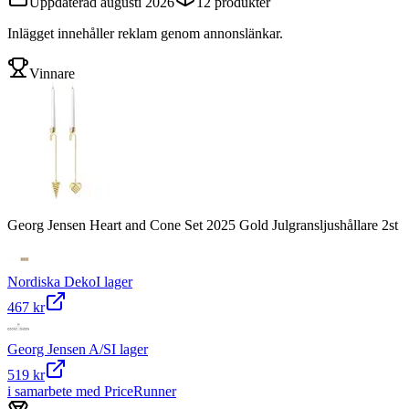
Uppdaterad
augusti 2026
12
produkter
Inlägget innehåller reklam genom annonslänkar.
Vinnare
Georg Jensen Heart and Cone Set 2025 Gold Julgransljushållare 2st
Nordiska Deko
I lager
467 kr
Georg Jensen A/S
I lager
519 kr
i samarbete med PriceRunner