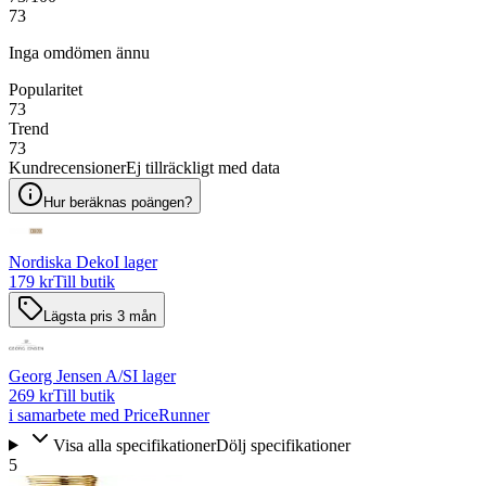
73
Inga omdömen ännu
Popularitet
73
Trend
73
Kundrecensioner
Ej tillräckligt med data
Hur beräknas poängen?
Nordiska Deko
I lager
179 kr
Till butik
Lägsta pris 3 mån
Georg Jensen A/S
I lager
269 kr
Till butik
i samarbete med PriceRunner
Visa alla specifikationer
Dölj specifikationer
5