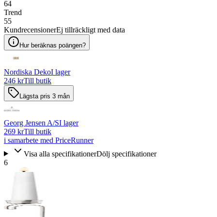
64
Trend
55
Kundrecensioner
Ej tillräckligt med data
Hur beräknas poängen?
Nordiska Deko
I lager
246 kr
Till butik
Lägsta pris 3 mån
Georg Jensen A/S
I lager
269 kr
Till butik
i samarbete med PriceRunner
Visa alla specifikationer
Dölj specifikationer
6