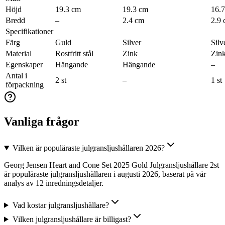
Höjd
19.3 cm
19.3 cm
16.
Bredd
–
2.4 cm
2.9
Specifikationer
Färg
Guld
Silver
Silv
Material
Rostfritt stål
Zink
Zin
Egenskaper
Hängande
Hängande
–
Antal i
2 st
–
1 st
förpackning
Vanliga frågor
Vilken är populäraste julgransljushållaren 2026?
Georg Jensen Heart and Cone Set 2025 Gold Julgransljushållare 2st
är populäraste julgransljushållaren i augusti 2026, baserat på vår
analys av 12 inredningsdetaljer.
Vad kostar julgransljushållare?
Vilken julgransljushållare är billigast?