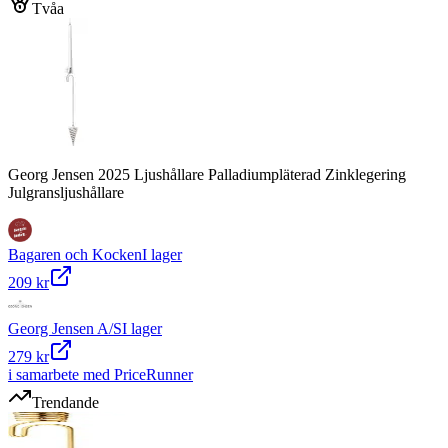
Tvåa
Georg Jensen 2025 Ljushållare Palladiumpläterad Zinklegering
Julgransljushållare
Bagaren och Kocken
I lager
209 kr
Georg Jensen A/S
I lager
279 kr
i samarbete med PriceRunner
Trendande