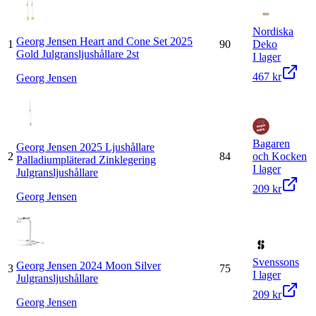
Nordiska
Georg Jensen Heart and Cone Set 2025
1
90
Deko
Gold Julgransljushållare 2st
I lager
467 kr
Georg Jensen
Bagaren
Georg Jensen 2025 Ljushållare
2
84
och Kocken
Palladiumpläterad Zinklegering
I lager
Julgransljushållare
209 kr
Georg Jensen
Svenssons
Georg Jensen 2024 Moon Silver
3
75
I lager
Julgransljushållare
209 kr
Georg Jensen