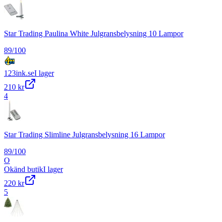
Star Trading Paulina White Julgransbelysning 10 Lampor
89
/100
123ink.se
I lager
210 kr
4
Star Trading Slimline Julgransbelysning 16 Lampor
89
/100
O
Okänd butik
I lager
220 kr
5