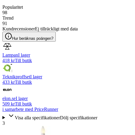
Popularitet
98
Trend
91
Kundrecensioner
Ej tillräckligt med data
Hur beräknas poängen?
Lampan
I lager
418 kr
Till butik
Teknikproffset
I lager
433 kr
Till butik
elon.se
I lager
509 kr
Till butik
i samarbete med PriceRunner
Visa alla specifikationer
Dölj specifikationer
3