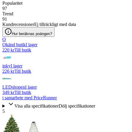
Popularitet
97
Trend
91
Kundrecensioner
Ej tillräckligt med data
Hur beräknas poängen?
O
Okänd butik
I lager
220 kr
Till butik
inky
I lager
226 kr
Till butik
LEDshopen
I lager
349 kr
Till butik
i samarbete med PriceRunner
Visa alla specifikationer
Dölj specifikationer
5