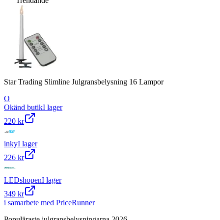
Trendande
Star Trading Slimline Julgransbelysning 16 Lampor
O
Okänd butik
I lager
220 kr
inky
I lager
226 kr
LEDshopen
I lager
349 kr
i samarbete med PriceRunner
Populäraste julgransbelysningarna 2026