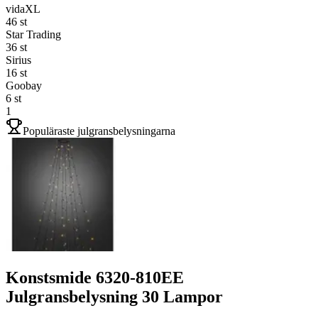
vidaXL
46
st
Star Trading
36
st
Sirius
16
st
Goobay
6
st
1
Populäraste julgransbelysningarna
Konstsmide 6320-810EE
Julgransbelysning 30 Lampor