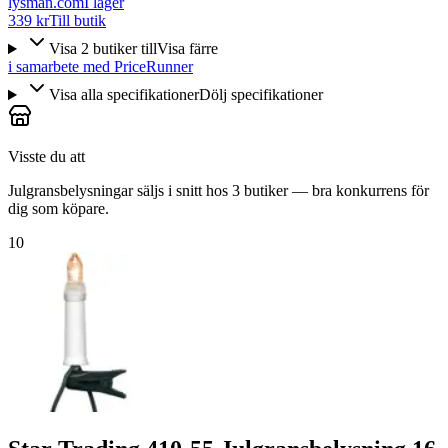
lysman.com
I lager
339 kr
Till butik
Visa
2
butiker
till
Visa färre
i samarbete med PriceRunner
Visa alla specifikationer
Dölj specifikationer
Visste du att
Julgransbelysningar säljs i snitt hos 3 butiker — bra konkurrens för
dig som köpare.
10