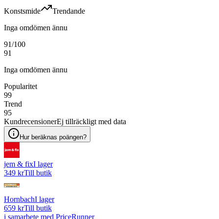
Konstsmide
Trendande
Inga omdömen ännu
91
/100
91
Inga omdömen ännu
Popularitet
99
Trend
95
Kundrecensioner
Ej tillräckligt med data
Hur beräknas poängen?
jem & fix
I lager
349 kr
Till butik
Hornbach
I lager
659 kr
Till butik
i samarbete med PriceRunner