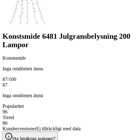
Konstsmide 6481 Julgransbelysning 200
Lampor
Konstsmide
Inga omdömen ännu
87
/100
87
Inga omdömen ännu
Popularitet
96
Trend
86
Kundrecensioner
Ej tillräckligt med data
Hur beräknas poängen?