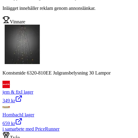
Inlägget innehåller reklam genom annonslänkar.
Vinnare
Konstsmide 6320-810EE Julgransbelysning 30 Lampor
jem & fix
I lager
349 kr
Hornbach
I lager
659 kr
i samarbete med PriceRunner
Tvåa