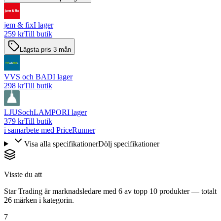
jem & fix
I lager
259 kr
Till butik
Lägsta pris 3 mån
VVS och BAD
I lager
298 kr
Till butik
LJUSochLAMPOR
I lager
379 kr
Till butik
i samarbete med PriceRunner
Visa alla specifikationer
Dölj specifikationer
Visste du att
Star Trading är marknadsledare med 6 av topp 10 produkter — totalt
26 märken i kategorin.
7