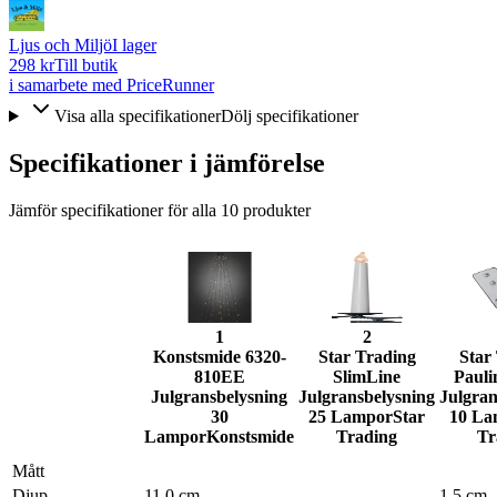
Ljus och Miljö
I lager
298 kr
Till butik
i samarbete med PriceRunner
Visa alla specifikationer
Dölj specifikationer
Specifikationer i jämförelse
Jämför specifikationer för alla
10
produkter
1
2
Konstsmide 6320-
Star Trading
Star
810EE
SlimLine
Pauli
Julgransbelysning
Julgransbelysning
Julgran
30
25 Lampor
Star
10 La
Lampor
Konstsmide
Trading
Tr
Mått
Djup
11.0 cm
–
1.5 cm