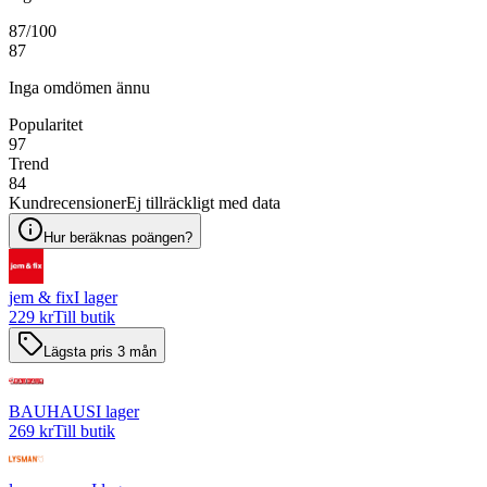
87
/100
87
Inga omdömen ännu
Popularitet
97
Trend
84
Kundrecensioner
Ej tillräckligt med data
Hur beräknas poängen?
jem & fix
I lager
229 kr
Till butik
Lägsta pris 3 mån
BAUHAUS
I lager
269 kr
Till butik