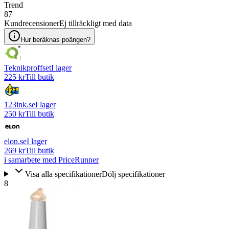
Trend
87
Kundrecensioner
Ej tillräckligt med data
Hur beräknas poängen?
Teknikproffset
I lager
225 kr
Till butik
123ink.se
I lager
250 kr
Till butik
elon.se
I lager
269 kr
Till butik
i samarbete med PriceRunner
Visa alla specifikationer
Dölj specifikationer
8