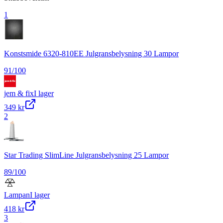
1
Konstsmide 6320-810EE Julgransbelysning 30 Lampor
91
/100
jem & fix
I lager
349 kr
2
Star Trading SlimLine Julgransbelysning 25 Lampor
89
/100
Lampan
I lager
418 kr
3