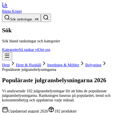
Bästa Köpet
Sök rankningar...
⌘
K
Sök
Sök bland rankningar och kategorier
Kategorier
Så rankar vi
Om oss
Hem
Hem & Hushåll
Inredning & Möbler
Belysning
Populäraste julgransbelysningarna
Populäraste julgransbelysningarna
2026
Vi analyserade
192
julgransbelysningar
för att hitta
de
populäraste
julgransbelysningarna
. Rankningen baseras på popularitet, trend och
konsumentbetyg och uppdateras varje månad.
Uppdaterad
augusti 2026
192
produkter