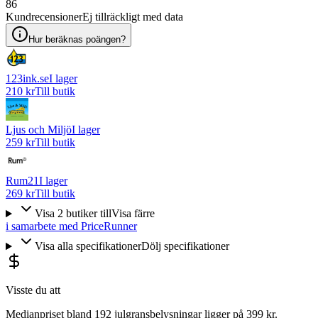
86
Kundrecensioner
Ej tillräckligt med data
Hur beräknas poängen?
123ink.se
I lager
210 kr
Till butik
Ljus och Miljö
I lager
259 kr
Till butik
Rum21
I lager
269 kr
Till butik
Visa
2
butiker
till
Visa färre
i samarbete med PriceRunner
Visa alla specifikationer
Dölj specifikationer
Visste du att
Medianpriset bland 192 julgransbelysningar ligger på 399 kr.