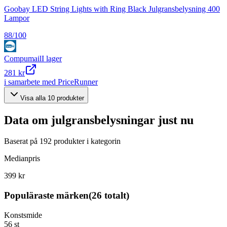
Goobay LED String Lights with Ring Black Julgransbelysning 400
Lampor
88
/100
Compumail
I lager
281 kr
i samarbete med PriceRunner
Visa alla
10
produkter
Data om
julgransbelysningar
just nu
Baserat på
192
produkter i kategorin
Medianpris
399 kr
Populäraste märken
(
26
totalt)
Konstsmide
56
st