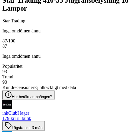
Star Trading 410-55 Julgransbelysning 16
Lampor
Star Trading
Inga omdömen ännu
87
/100
87
Inga omdömen ännu
Popularitet
93
Trend
90
Kundrecensioner
Ej tillräckligt med data
Hur beräknas poängen?
inkClub
I lager
179 kr
Till butik
Lägsta pris 3 mån