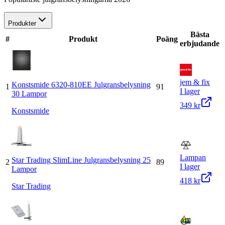
Produkter
Bästa
#
Produkt
Poäng
erbjudande
jem & fix
Konstsmide 6320-810EE Julgransbelysning
1
91
I lager
30 Lampor
349 kr
Konstsmide
Lampan
Star Trading SlimLine Julgransbelysning 25
2
89
I lager
Lampor
418 kr
Star Trading