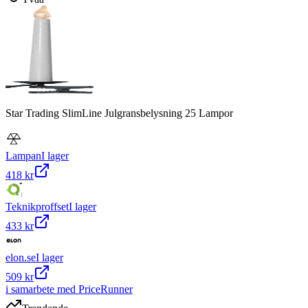
Star Trading SlimLine Julgransbelysning 25 Lampor
Lampan
I lager
418 kr
Teknikproffset
I lager
433 kr
elon.se
I lager
509 kr
i samarbete med PriceRunner