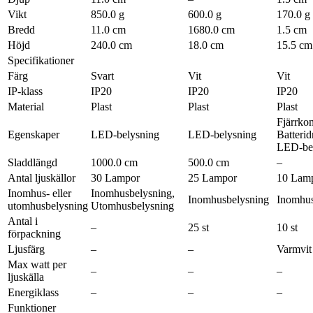
Vikt
850.0 g
600.0 g
170.0 g
Bredd
11.0 cm
1680.0 cm
1.5 cm
Höjd
240.0 cm
18.0 cm
15.5 cm
Specifikationer
Färg
Svart
Vit
Vit
IP-klass
IP20
IP20
IP20
Material
Plast
Plast
Plast
Fjärrkon
Egenskaper
LED-belysning
LED-belysning
Batterid
LED-be
Sladdlängd
1000.0 cm
500.0 cm
–
Antal ljuskällor
30 Lampor
25 Lampor
10 Lam
Inomhus- eller
Inomhusbelysning,
Inomhusbelysning
Inomhus
utomhusbelysning
Utomhusbelysning
Antal i
–
25 st
10 st
förpackning
Ljusfärg
–
–
Varmvit
Max watt per
–
–
–
ljuskälla
Energiklass
–
–
–
Funktioner