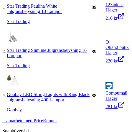
123ink.se
Star Trading Paulina White
3
89
I lager
Julgransbelysning 10 Lampor
210 kr
Star Trading
O
Okänd butik
Star Trading Slimline Julgransbelysning 16
4
89
I lager
Lampor
220 kr
Star Trading
Compumail
Goobay LED String Lights with Ring Black
5
88
I lager
Julgransbelysning 400 Lampor
281 kr
Goobay
i samarbete med PriceRunner
Snabböversikt