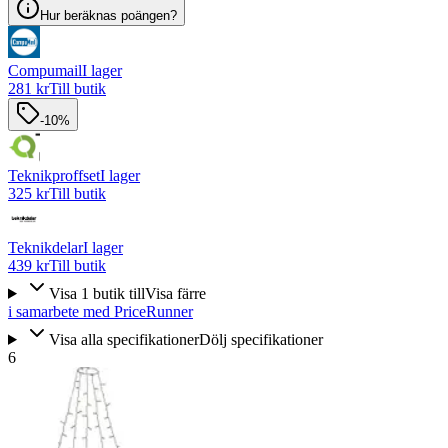
Hur beräknas poängen?
Compumail
I lager
281 kr
Till butik
-10%
Teknikproffset
I lager
325 kr
Till butik
Teknikdelar
I lager
439 kr
Till butik
Visa
1
butik
till
Visa färre
i samarbete med PriceRunner
Visa alla specifikationer
Dölj specifikationer
6