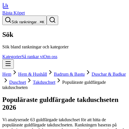
Bästa Köpet
Sök rankningar...
⌘
K
Sök
Sök bland rankningar och kategorier
Kategorier
Så rankar vi
Om oss
Hem
Hem & Hushåll
Badrum & Bastu
Duschar & Badkar
Duschset
Takduschset
Populäraste guldfärgade
takduschseten
Populäraste guldfärgade takduschseten
2026
Vi analyserade
63
guldfärgade takduschset
för att hitta
de
populäraste guldfärgade takduschseten
. Rankningen baseras på