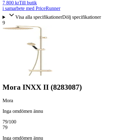
7 800 kr
Till butik
i samarbete med PriceRunner
Visa alla specifikationer
Dölj specifikationer
9
Mora INXX II (8283087)
Mora
Inga omdömen ännu
79
/100
79
Inga omdömen ännu