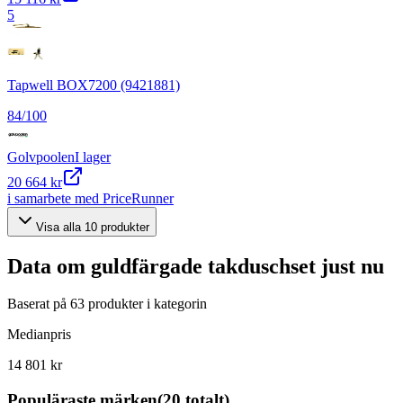
5
Tapwell BOX7200 (9421881)
84
/100
Golvpoolen
I lager
20 664 kr
i samarbete med PriceRunner
Visa alla
10
produkter
Data om
guldfärgade takduschset
just nu
Baserat på
63
produkter i kategorin
Medianpris
14 801 kr
Populäraste märken
(
20
totalt)