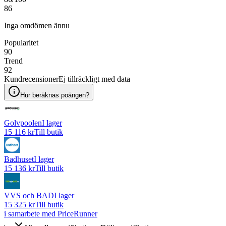
86
Inga omdömen ännu
Popularitet
90
Trend
92
Kundrecensioner
Ej tillräckligt med data
Hur beräknas poängen?
Golvpoolen
I lager
15 116 kr
Till butik
Badhuset
I lager
15 136 kr
Till butik
VVS och BAD
I lager
15 325 kr
Till butik
i samarbete med PriceRunner