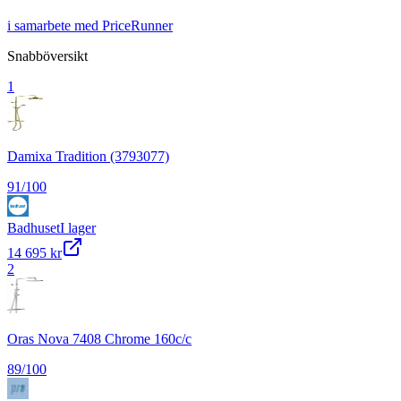
i samarbete med PriceRunner
Snabböversikt
1
Damixa Tradition (3793077)
91
/100
Badhuset
I lager
14 695 kr
2
Oras Nova 7408 Chrome 160c/c
89
/100