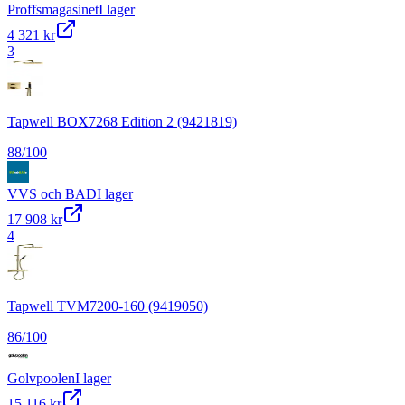
Proffsmagasinet
I lager
4 321 kr
3
Tapwell BOX7268 Edition 2 (9421819)
88
/100
VVS och BAD
I lager
17 908 kr
4
Tapwell TVM7200-160 (9419050)
86
/100
Golvpoolen
I lager
15 116 kr