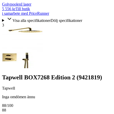
Golvpoolen
I lager
5 556 kr
Till butik
i samarbete med PriceRunner
Visa alla specifikationer
Dölj specifikationer
3
Tapwell BOX7268 Edition 2 (9421819)
Tapwell
Inga omdömen ännu
88
/100
88