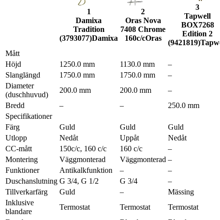
3
1
2
Tapwell
Damixa
Oras Nova
BOX7268
Tradition
7408 Chrome
Edition 2
(3793077)
Damixa
160c/c
Oras
(9421819)
Tapwe
Mått
Höjd
1250.0 mm
1130.0 mm
–
Slanglängd
1750.0 mm
1750.0 mm
–
Diameter
200.0 mm
200.0 mm
–
(duschhuvud)
Bredd
–
–
250.0 mm
Specifikationer
Färg
Guld
Guld
Guld
Utlopp
Nedåt
Uppåt
Nedåt
CC-mått
150c/c, 160 c/c
160 c/c
–
Montering
Väggmonterad
Väggmonterad
–
Funktioner
Antikalkfunktion
–
–
Duschanslutning
G 3/4, G 1/2
G 3/4
–
Tillverkarfärg
Guld
–
Mässing
Inklusive
Termostat
Termostat
Termostat
blandare