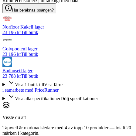
Kundrecensioner
Ej tillräckligt med data
Hur beräknas poängen?
Norfloor Kakel
I lager
23 196 kr
Till butik
Golvpoolen
I lager
23 196 kr
Till butik
Badhuset
I lager
23 788 kr
Till butik
Visa
1
butik
till
Visa färre
i samarbete med PriceRunner
Visa alla specifikationer
Dölj specifikationer
Visste du att
Tapwell är marknadsledare med 4 av topp 10 produkter — totalt 20
märken i kategorin.