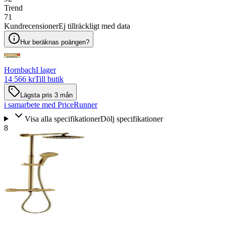
Trend
71
Kundrecensioner
Ej tillräckligt med data
Hur beräknas poängen?
Hornbach
I lager
14 566 kr
Till butik
Lägsta pris 3 mån
i samarbete med PriceRunner
Visa alla specifikationer
Dölj specifikationer
8