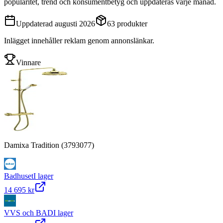
popularitet, trend och konsumentbetyg och uppdateras varje månad.
Uppdaterad
augusti 2026
63
produkter
Inlägget innehåller reklam genom annonslänkar.
Vinnare
Damixa Tradition (3793077)
Badhuset
I lager
14 695 kr
VVS och BAD
I lager