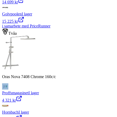
14 699 kr
Golvpoolen
I lager
15 225 kr
i samarbete med PriceRunner
Tvåa
Oras Nova 7408 Chrome 160c/c
Proffsmagasinet
I lager
4 321 kr
Hornbach
I lager