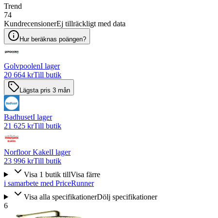
Trend
74
Kundrecensioner
Ej tillräckligt med data
Hur beräknas poängen?
Golvpoolen
I lager
20 664 kr
Till butik
Lägsta pris 3 mån
Badhuset
I lager
21 625 kr
Till butik
Norfloor Kakel
I lager
23 996 kr
Till butik
Visa
1
butik
till
Visa färre
i samarbete med PriceRunner
Visa alla specifikationer
Dölj specifikationer
6