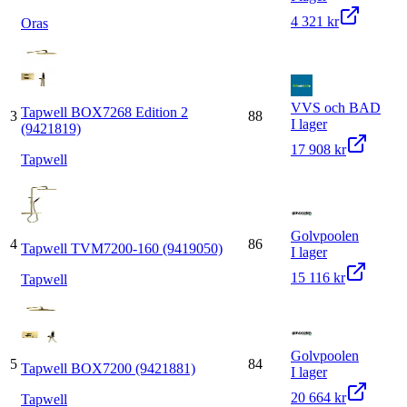
4 321 kr
Oras
VVS och BAD
Tapwell BOX7268 Edition 2
3
88
I lager
(9421819)
17 908 kr
Tapwell
Golvpoolen
4
86
Tapwell TVM7200-160 (9419050)
I lager
15 116 kr
Tapwell
Golvpoolen
5
84
Tapwell BOX7200 (9421881)
I lager
20 664 kr
Tapwell