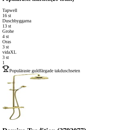
Tapwell
16
st
Duschbyggarna
13
st
Grohe
4
st
Oras
3
st
vidaXL
3
st
1
Populäraste guldfärgade takduschseten