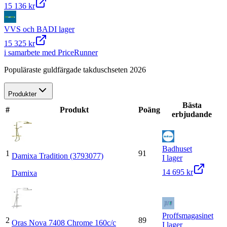
15 136 kr
VVS och BAD
I lager
15 325 kr
i samarbete med PriceRunner
Populäraste guldfärgade takduschseten 2026
Produkter
Bästa
#
Produkt
Poäng
erbjudande
Badhuset
1
91
Damixa Tradition (3793077)
I lager
14 695 kr
Damixa
Proffsmagasinet
2
89
Oras Nova 7408 Chrome 160c/c
I lager