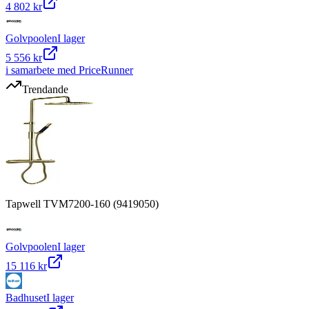
4 802 kr
Golvpoolen
I lager
5 556 kr
i samarbete med PriceRunner
Trendande
Tapwell TVM7200-160 (9419050)
Golvpoolen
I lager
15 116 kr
Badhuset
I lager