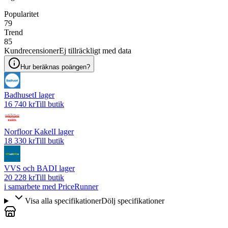
Popularitet
79
Trend
85
Kundrecensioner
Ej tillräckligt med data
Hur beräknas poängen?
Badhuset
I lager
16 740 kr
Till butik
Norfloor Kakel
I lager
18 330 kr
Till butik
VVS och BAD
I lager
20 228 kr
Till butik
i samarbete med PriceRunner
Visa alla specifikationer
Dölj specifikationer