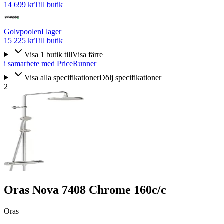
14 699 kr
Till butik
Golvpoolen
I lager
15 225 kr
Till butik
Visa
1
butik
till
Visa färre
i samarbete med PriceRunner
Visa alla specifikationer
Dölj specifikationer
2
Oras Nova 7408 Chrome 160c/c
Oras