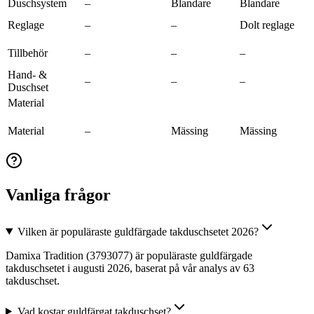
Duschsystem
–
Blandare
Blandare
Reglage
–
–
Dolt reglage
Tillbehör
–
–
–
Hand- &
–
–
–
Duschset
Material
Material
–
Mässing
Mässing
Vanliga frågor
Vilken är populäraste guldfärgade takduschsetet 2026?
Damixa Tradition (3793077) är populäraste guldfärgade
takduschsetet i augusti 2026, baserat på vår analys av 63
takduschset.
Vad kostar guldfärgat takduschset?