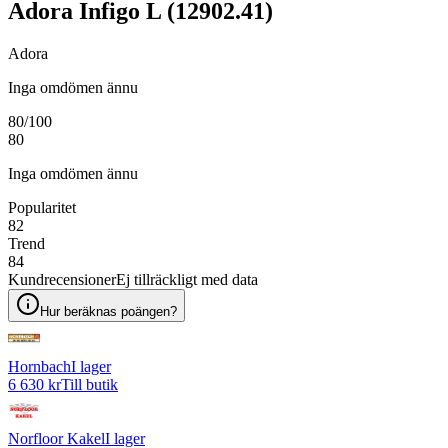
Adora Infigo L (12902.41)
Adora
Inga omdömen ännu
80
/100
80
Inga omdömen ännu
Popularitet
82
Trend
84
Kundrecensioner
Ej tillräckligt med data
Hur beräknas poängen?
Hornbach
I lager
6 630 kr
Till butik
Norfloor Kakel
I lager