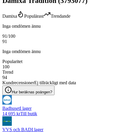
Damixa Tradition (3793077)
Damixa
Populärast
Trendande
Inga omdömen ännu
91
/100
91
Inga omdömen ännu
Popularitet
100
Trend
94
Kundrecensioner
Ej tillräckligt med data
Hur beräknas poängen?
Badhuset
I lager
14 695 kr
Till butik
VVS och BAD
I lager