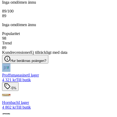
Inga omdömen ännu
89
/100
89
Inga omdömen ännu
Popularitet
98
Trend
89
Kundrecensioner
Ej tillräckligt med data
Hur beräknas poängen?
Proffsmagasinet
I lager
4 321 kr
Till butik
-5%
Hornbach
I lager
4 802 kr
Till butik