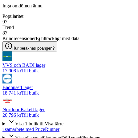
Inga omdömen ännu
Popularitet
97
Trend
87
Kundrecensioner
Ej tillräckligt med data
Hur beräknas poängen?
VVS och BAD
I lager
17 908 kr
Till butik
Badhuset
I lager
18 741 kr
Till butik
Norfloor Kakel
I lager
20 796 kr
Till butik
Visa
1
butik
till
Visa färre
i samarbete med PriceRunner
Visa alla specifikationer
Dölj specifikationer