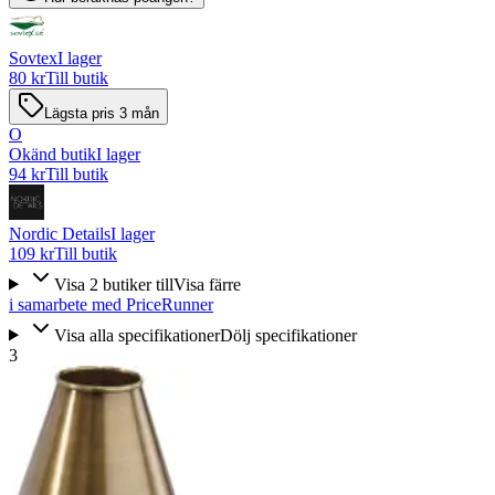
Sovtex
I lager
80 kr
Till butik
Lägsta pris 3 mån
O
Okänd butik
I lager
94 kr
Till butik
Nordic Details
I lager
109 kr
Till butik
Visa
2
butiker
till
Visa färre
i samarbete med PriceRunner
Visa alla specifikationer
Dölj specifikationer
3