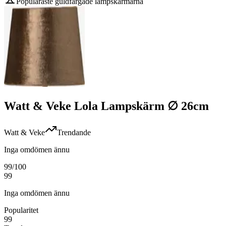
Populäraste guldfärgade lampskärmarna
Watt & Veke Lola Lampskärm ∅ 26cm
Watt & Veke
Trendande
Inga omdömen ännu
99
/100
99
Inga omdömen ännu
Popularitet
99