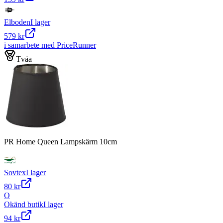
Elboden
I lager
579 kr
i samarbete med PriceRunner
Tvåa
PR Home Queen Lampskärm 10cm
Sovtex
I lager
80 kr
O
Okänd butik
I lager
94 kr