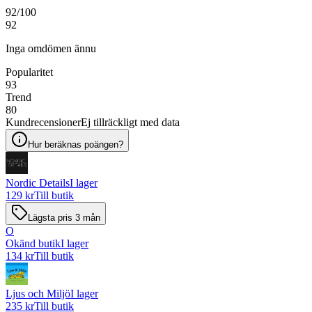
92
/100
92
Inga omdömen ännu
Popularitet
93
Trend
80
Kundrecensioner
Ej tillräckligt med data
Hur beräknas poängen?
Nordic Details
I lager
129 kr
Till butik
Lägsta pris 3 mån
O
Okänd butik
I lager
134 kr
Till butik
Ljus och Miljö
I lager
235 kr
Till butik