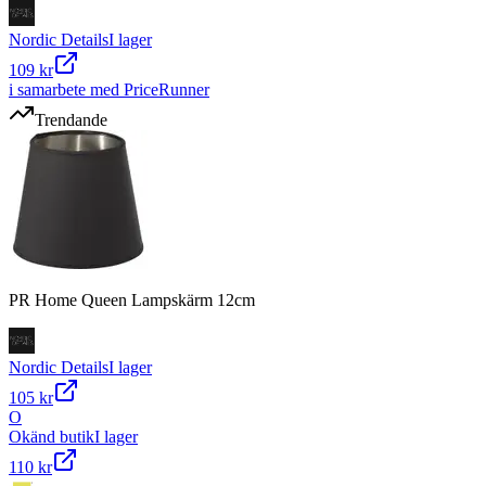
Nordic Details
I lager
109 kr
i samarbete med PriceRunner
Trendande
PR Home Queen Lampskärm 12cm
Nordic Details
I lager
105 kr
O
Okänd butik
I lager
110 kr