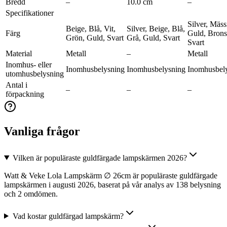
Bredd
–
10.0 cm
–
Specifikationer
Silver, Mäss
Beige, Blå, Vit,
Silver, Beige, Blå,
Färg
Guld, Brons
Grön, Guld, Svart
Grå, Guld, Svart
Svart
Material
Metall
–
Metall
Inomhus- eller
Inomhusbelysning
Inomhusbelysning
Inomhusbel
utomhusbelysning
Antal i
–
–
–
förpackning
Vanliga frågor
Vilken är populäraste guldfärgade lampskärmen 2026?
Watt & Veke Lola Lampskärm ∅ 26cm är populäraste guldfärgade
lampskärmen i augusti 2026, baserat på vår analys av 138 belysning
och 2 omdömen.
Vad kostar guldfärgad lampskärm?