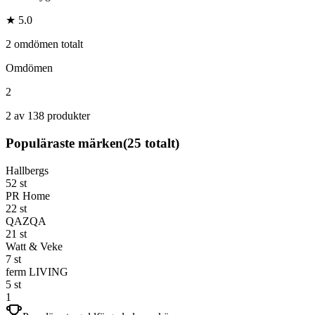
★ 5.0
2 omdömen totalt
Omdömen
2
2 av 138 produkter
Populäraste märken
(
25
totalt)
Hallbergs
52
st
PR Home
22
st
QAZQA
21
st
Watt & Veke
7
st
ferm LIVING
5
st
1