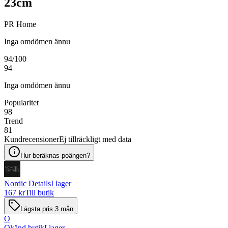
23cm
PR Home
Inga omdömen ännu
94
/100
94
Inga omdömen ännu
Popularitet
98
Trend
81
Kundrecensioner
Ej tillräckligt med data
Hur beräknas poängen?
Nordic Details
I lager
167 kr
Till butik
Lägsta pris 3 mån
O
Okänd butik
I lager