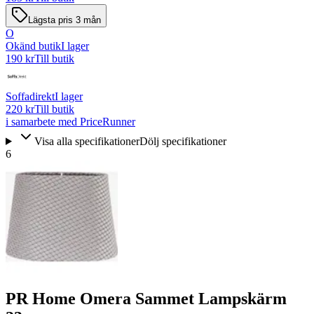
Lägsta pris 3 mån
O
Okänd butik
I lager
190 kr
Till butik
Soffadirekt
I lager
220 kr
Till butik
i samarbete med PriceRunner
Visa alla specifikationer
Dölj specifikationer
6
PR Home Omera Sammet Lampskärm