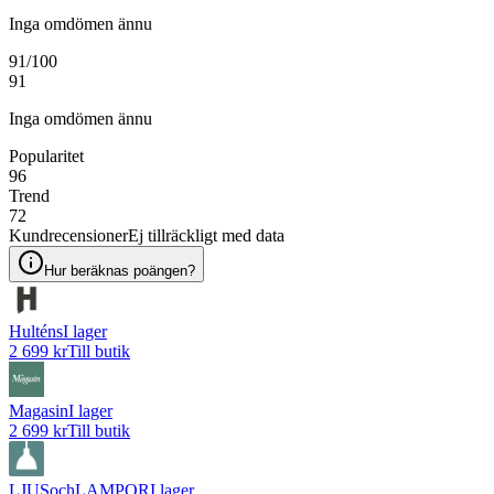
Inga omdömen ännu
91
/100
91
Inga omdömen ännu
Popularitet
96
Trend
72
Kundrecensioner
Ej tillräckligt med data
Hur beräknas poängen?
Hulténs
I lager
2 699 kr
Till butik
Magasin
I lager
2 699 kr
Till butik
LJUSochLAMPOR
I lager