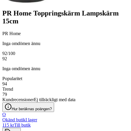
PR Home Toppringskärm Lampskärm
15cm
PR Home
Inga omdömen ännu
92
/100
92
Inga omdömen ännu
Popularitet
94
Trend
79
Kundrecensioner
Ej tillräckligt med data
Hur beräknas poängen?
O
Okänd butik
I lager
115 kr
Till butik