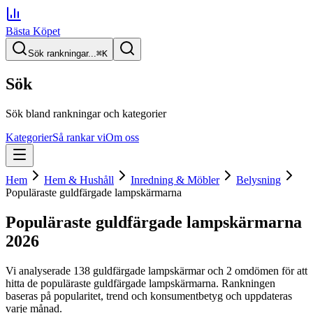
Bästa Köpet
Sök rankningar...
⌘
K
Sök
Sök bland rankningar och kategorier
Kategorier
Så rankar vi
Om oss
Hem
Hem & Hushåll
Inredning & Möbler
Belysning
Populäraste guldfärgade lampskärmarna
Populäraste guldfärgade lampskärmarna
2026
Vi analyserade
138
guldfärgade lampskärmar
och 2 omdömen
för att
hitta
de
populäraste guldfärgade lampskärmarna
. Rankningen
baseras på popularitet, trend och konsumentbetyg och uppdateras
varje månad.