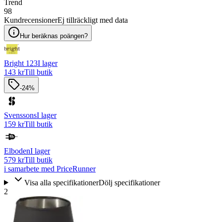
Trend
98
Kundrecensioner
Ej tillräckligt med data
Hur beräknas poängen?
Bright 123
I lager
143 kr
Till butik
-24%
Svenssons
I lager
159 kr
Till butik
Elboden
I lager
579 kr
Till butik
i samarbete med PriceRunner
Visa alla specifikationer
Dölj specifikationer
2