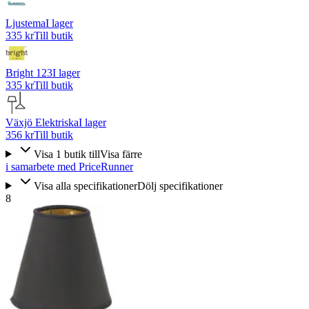
Ljustema
I lager
335 kr
Till butik
Bright 123
I lager
335 kr
Till butik
Växjö Elektriska
I lager
356 kr
Till butik
Visa
1
butik
till
Visa färre
i samarbete med PriceRunner
Visa alla specifikationer
Dölj specifikationer
8