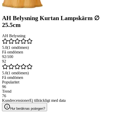
AH Belysning Kurtan Lampskärm ∅
25.5cm
AH Belysning
5.0
(
1
omdömen)
Få omdömen
92
/100
92
5.0
(
1
omdömen)
Få omdömen
Popularitet
96
Trend
76
Kundrecensioner
Ej tillräckligt med data
Hur beräknas poängen?