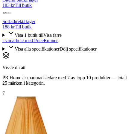
183 kr
Till butik
Soffadirekt
I lager
188 kr
Till butik
Visa
1
butik
till
Visa färre
i samarbete med PriceRunner
Visa alla specifikationer
Dölj specifikationer
Visste du att
PR Home är marknadsledare med 7 av topp 10 produkter — totalt
25 märken i kategorin.
7