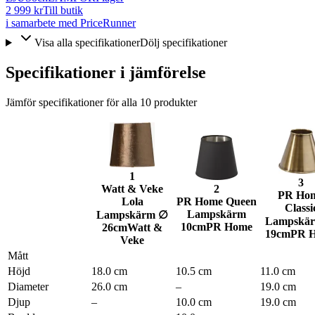
2 999 kr
Till butik
i samarbete med PriceRunner
Visa alla specifikationer
Dölj specifikationer
Specifikationer i jämförelse
Jämför specifikationer för alla
10
produkter
1
3
Watt & Veke
2
PR Ho
Lola
PR Home Queen
Classi
Lampskärm
Lampskärm ∅
Lampskä
10cm
PR Home
26cm
Watt &
19cm
PR 
Veke
Mått
Höjd
18.0 cm
10.5 cm
11.0 cm
Diameter
26.0 cm
–
19.0 cm
Djup
–
10.0 cm
19.0 cm