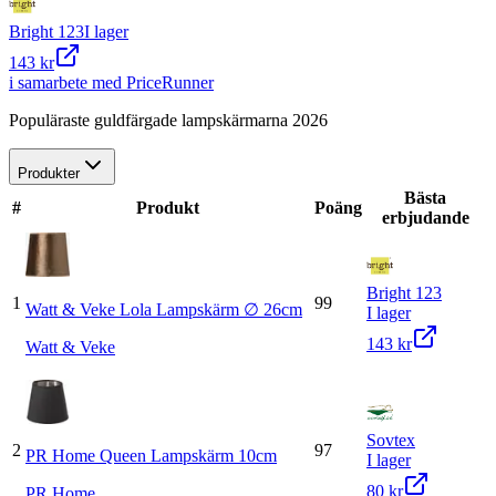
Bright 123
I lager
143 kr
i samarbete med PriceRunner
Populäraste guldfärgade lampskärmarna 2026
Produkter
Bästa
#
Produkt
Poäng
erbjudande
Bright 123
1
99
Watt & Veke Lola Lampskärm ∅ 26cm
I lager
143 kr
Watt & Veke
Sovtex
2
97
PR Home Queen Lampskärm 10cm
I lager
80 kr
PR Home