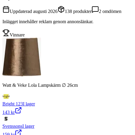
Uppdaterad
augusti 2026
138
produkter
2
omdömen
Inlägget innehåller reklam genom annonslänkar.
Vinnare
Watt & Veke Lola Lampskärm ∅ 26cm
Bright 123
I lager
143 kr
Svenssons
I lager
159 kr