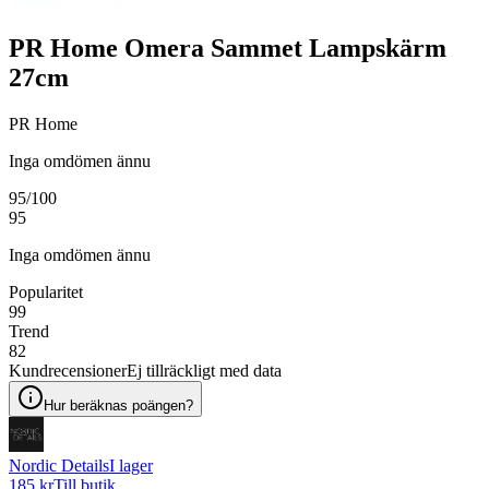
PR Home Omera Sammet Lampskärm
27cm
PR Home
Inga omdömen ännu
95
/100
95
Inga omdömen ännu
Popularitet
99
Trend
82
Kundrecensioner
Ej tillräckligt med data
Hur beräknas poängen?
Nordic Details
I lager
185 kr
Till butik