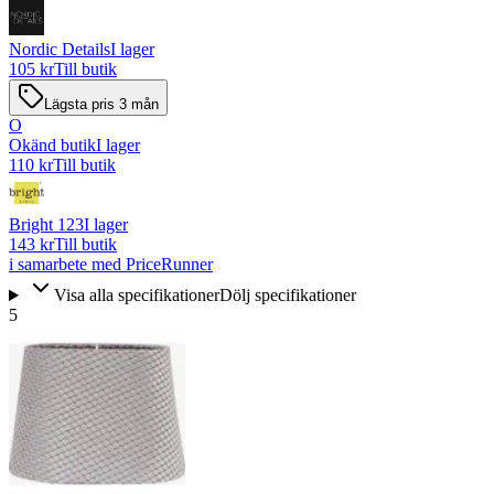
Nordic Details
I lager
105 kr
Till butik
Lägsta pris 3 mån
O
Okänd butik
I lager
110 kr
Till butik
Bright 123
I lager
143 kr
Till butik
i samarbete med PriceRunner
Visa alla specifikationer
Dölj specifikationer
5