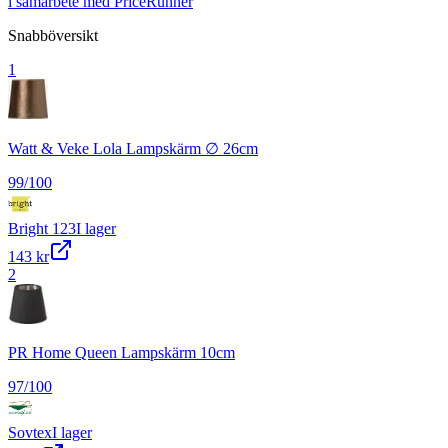
i samarbete med PriceRunner
Snabböversikt
1
Watt & Veke Lola Lampskärm ∅ 26cm
99
/100
Bright 123
I lager
143 kr
2
PR Home Queen Lampskärm 10cm
97
/100
Sovtex
I lager