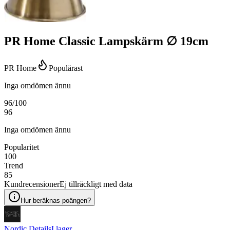
PR Home Classic Lampskärm ∅ 19cm
PR Home
Populärast
Inga omdömen ännu
96
/100
96
Inga omdömen ännu
Popularitet
100
Trend
85
Kundrecensioner
Ej tillräckligt med data
Hur beräknas poängen?
Nordic Details
I lager