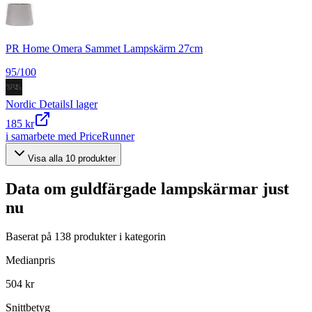
PR Home Omera Sammet Lampskärm 27cm
95
/100
Nordic Details
I lager
185 kr
i samarbete med PriceRunner
Visa alla
10
produkter
Data om
guldfärgade lampskärmar
just
nu
Baserat på
138
produkter i kategorin
Medianpris
504 kr
Snittbetyg