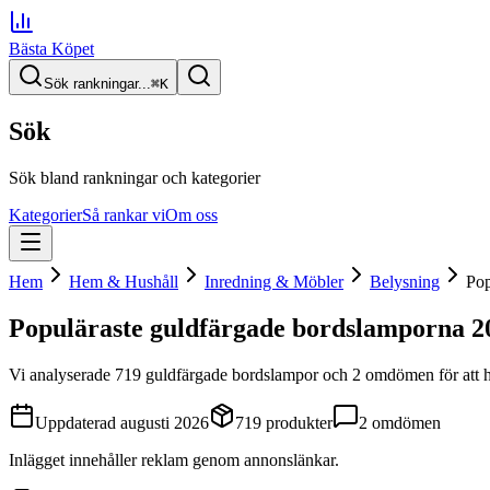
Bästa Köpet
Sök rankningar...
⌘
K
Sök
Sök bland rankningar och kategorier
Kategorier
Så rankar vi
Om oss
Hem
Hem & Hushåll
Inredning & Möbler
Belysning
Pop
Populäraste guldfärgade bordslamporna
2
Vi analyserade
719
guldfärgade bordslampor
och 2 omdömen
för att 
Uppdaterad
augusti 2026
719
produkter
2
omdömen
Inlägget innehåller reklam genom annonslänkar.