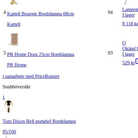
Lampem
4
94
Kartell Bourgie Bordslampa 68cm
I lager
8 118 k
Kartell
O
Okänd b
5
93
I lager
PR Home Dora 25cm Bordslampa
529 kr
PR Home
i samarbete med PriceRunner
Snabböversikt
1
Tom Dixon Bell portabel Bordslampa
95
/100