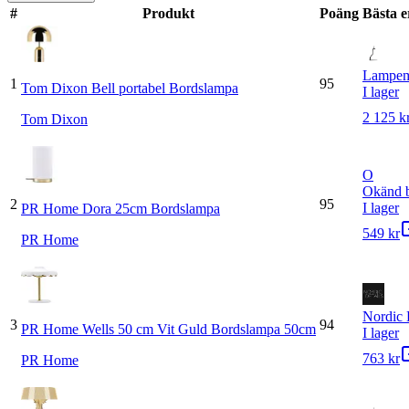
#
Produkt
Poäng
Bästa 
Lampem
1
95
Tom Dixon Bell portabel Bordslampa
I lager
2 125 k
Tom Dixon
O
Okänd b
2
95
I lager
PR Home Dora 25cm Bordslampa
549 kr
PR Home
Nordic 
3
94
PR Home Wells 50 cm Vit Guld Bordslampa 50cm
I lager
763 kr
PR Home