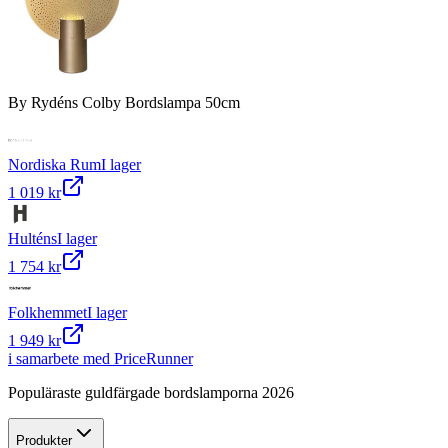
By Rydéns Colby Bordslampa 50cm
Nordiska Rum
I lager
1 019 kr
Hulténs
I lager
1 754 kr
Folkhemmet
I lager
1 949 kr
i samarbete med PriceRunner
Populäraste guldfärgade bordslamporna 2026
Produkter