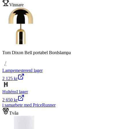
Vinnare
Tom Dixon Bell portabel Bordslampa
Lampemesteren
I lager
2 125 kr
Hulténs
I lager
2 650 kr
i samarbete med PriceRunner
Tvåa