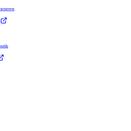
esteren
r
utik