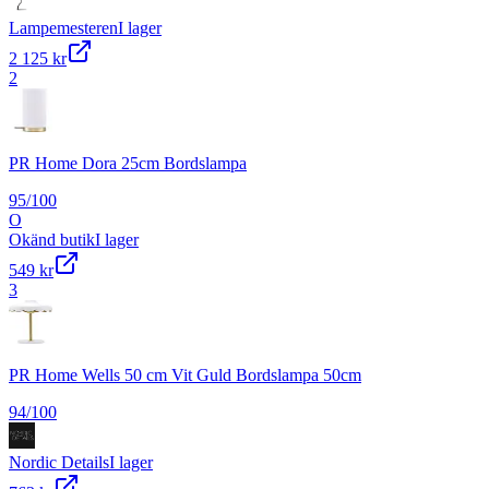
Lampemesteren
I lager
2 125 kr
2
PR Home Dora 25cm Bordslampa
95
/100
O
Okänd butik
I lager
549 kr
3
PR Home Wells 50 cm Vit Guld Bordslampa 50cm
94
/100
Nordic Details
I lager