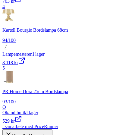
763 kr
4
Kartell Bourgie Bordslampa 68cm
94
/100
Lampemesteren
I lager
8 118 kr
5
PR Home Dora 25cm Bordslampa
93
/100
O
Okänd butik
I lager
529 kr
i samarbete med PriceRunner