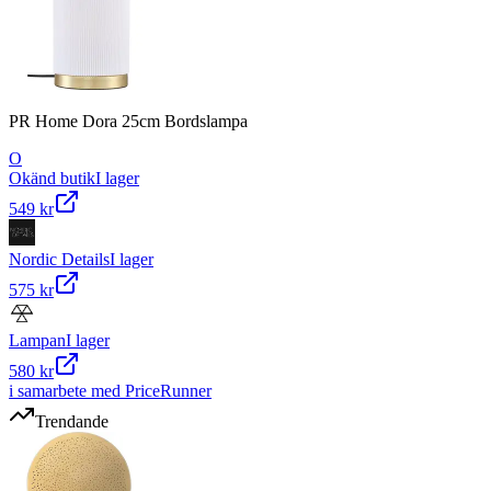
PR Home Dora 25cm Bordslampa
O
Okänd butik
I lager
549 kr
Nordic Details
I lager
575 kr
Lampan
I lager
580 kr
i samarbete med PriceRunner
Trendande