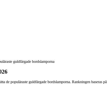
uläraste guldfärgade bordslamporna
026
hitta
de
populäraste guldfärgade bordslamporna
. Rankningen baseras på