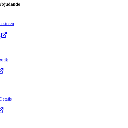
erbjudande
esteren
r
utik
Details