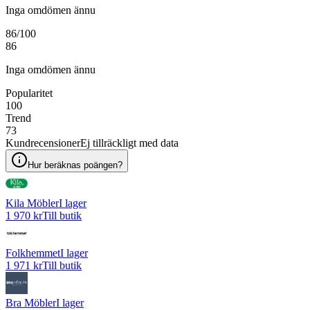
Inga omdömen ännu
86
/100
86
Inga omdömen ännu
Popularitet
100
Trend
73
Kundrecensioner
Ej tillräckligt med data
Hur beräknas poängen?
Kila Möbler
I lager
1 970 kr
Till butik
Folkhemmet
I lager
1 971 kr
Till butik
Bra Möbler
I lager