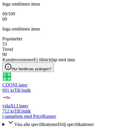
Inga omdömen ännu
69
/100
69
Inga omdömen ännu
Popularitet
53
Trend
90
Kundrecensioner
Ej tillräckligt med data
Hur beräknas poängen?
CDON
I lager
691 kr
Till butik
vidaXL
I lager
712 kr
Till butik
i samarbete med PriceRunner
Visa alla specifikationer
Dölj specifikationer