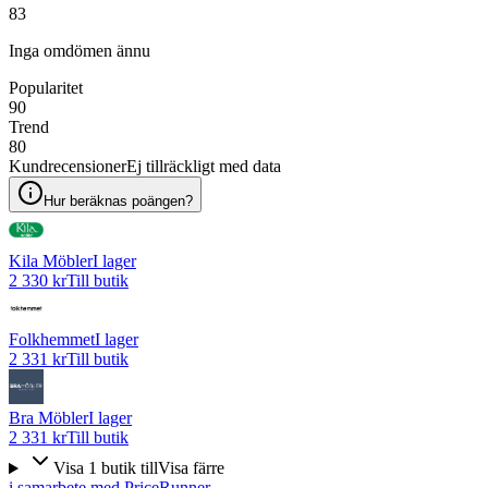
83
Inga omdömen ännu
Popularitet
90
Trend
80
Kundrecensioner
Ej tillräckligt med data
Hur beräknas poängen?
Kila Möbler
I lager
2 330 kr
Till butik
Folkhemmet
I lager
2 331 kr
Till butik
Bra Möbler
I lager
2 331 kr
Till butik
Visa
1
butik
till
Visa färre
i samarbete med PriceRunner