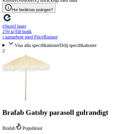
Kundrecensioner
Ej tillräckligt med data
Hur beräknas poängen?
eStore
I lager
259 kr
Till butik
i samarbete med PriceRunner
Visa alla specifikationer
Dölj specifikationer
2
Brafab Gatsby parasoll gulrandigt
Brafab
Populärast