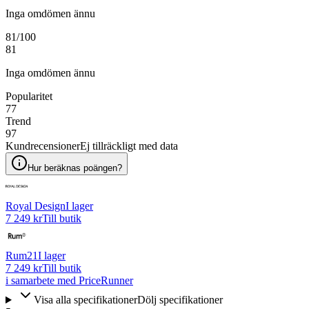
Inga omdömen ännu
81
/100
81
Inga omdömen ännu
Popularitet
77
Trend
97
Kundrecensioner
Ej tillräckligt med data
Hur beräknas poängen?
Royal Design
I lager
7 249 kr
Till butik
Rum21
I lager
7 249 kr
Till butik
i samarbete med PriceRunner
Visa alla specifikationer
Dölj specifikationer