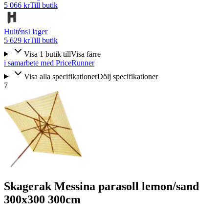
5 066 kr
Till butik
Hulténs
I lager
5 629 kr
Till butik
Visa
1
butik
till
Visa färre
i samarbete med PriceRunner
Visa alla specifikationer
Dölj specifikationer
7
Skagerak Messina parasoll lemon/sand
300x300 300cm