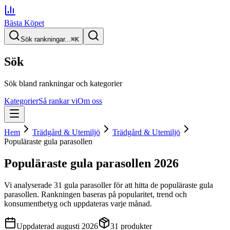
Bästa Köpet
Sök rankningar...
⌘
K
Sök
Sök bland rankningar och kategorier
Kategorier
Så rankar vi
Om oss
Hem
Trädgård & Utemiljö
Trädgård & Utemiljö
Populäraste gula parasollen
Populäraste gula parasollen
2026
Vi analyserade
31
gula parasoller
för att hitta
de
populäraste gula
parasollen
. Rankningen baseras på popularitet, trend och
konsumentbetyg och uppdateras varje månad.
Uppdaterad
augusti 2026
31
produkter