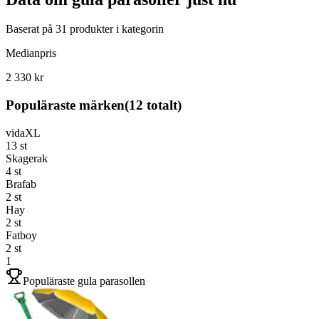
Baserat på
31
produkter i kategorin
Medianpris
2 330 kr
Populäraste märken
(
12
totalt)
vidaXL
13
st
Skagerak
4
st
Brafab
2
st
Hay
2
st
Fatboy
2
st
1
Populäraste gula parasollen