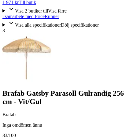
1 971 kr
Till butik
Visa
2
butiker
till
Visa färre
i samarbete med PriceRunner
Visa alla specifikationer
Dölj specifikationer
3
Brafab Gatsby Parasoll Gulrandig 256
cm - Vit/Gul
Brafab
Inga omdömen ännu
83
/100