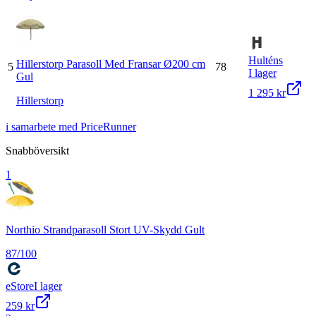
Hulténs
Hillerstorp Parasoll Med Fransar Ø200 cm
5
78
I lager
Gul
1 295 kr
Hillerstorp
i samarbete med PriceRunner
Snabböversikt
1
Northio Strandparasoll Stort UV-Skydd Gult
87
/100
eStore
I lager
259 kr