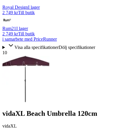
Royal Design
I lager
2 749 kr
Till butik
Rum21
I lager
2 749 kr
Till butik
i samarbete med PriceRunner
Visa alla specifikationer
Dölj specifikationer
10
vidaXL Beach Umbrella 120cm
vidaXL