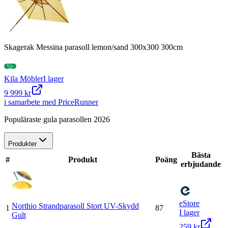
Skagerak Messina parasoll lemon/sand 300x300 300cm
Kila Möbler
I lager
9 999 kr
i samarbete med PriceRunner
Populäraste gula parasollen 2026
Produkter
Bästa
#
Produkt
Poäng
erbjudande
eStore
Northio Strandparasoll Stort UV-Skydd
1
87
I lager
Gult
259 kr