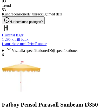
93
Trend
53
Kundrecensioner
Ej tillräckligt med data
Hur beräknas poängen?
Hulténs
I lager
1 295 kr
Till butik
i samarbete med PriceRunner
Visa alla specifikationer
Dölj specifikationer
6
Fatboy Pensol Parasoll Sunbeam Ø350