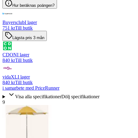
Hur beräknas poängen?
Buyersclub
I lager
751 kr
Till butik
Lägsta pris 3 mån
CDON
I lager
840 kr
Till butik
vidaXL
I lager
840 kr
Till butik
i samarbete med PriceRunner
Visa alla specifikationer
Dölj specifikationer
9