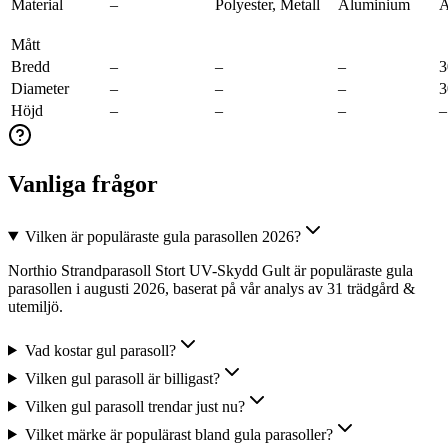
Material
–
Polyester, Metall
Aluminium
A
Mått
Bredd
–
–
–
3
Diameter
–
–
–
3
Höjd
–
–
–
–
Vanliga frågor
Vilken är populäraste gula parasollen 2026?
Northio Strandparasoll Stort UV-Skydd Gult är populäraste gula
parasollen i augusti 2026, baserat på vår analys av 31 trädgård &
utemiljö.
Vad kostar gul parasoll?
Vilken gul parasoll är billigast?
Vilken gul parasoll trendar just nu?
Vilket märke är populärast bland gula parasoller?