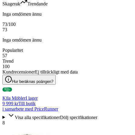
Skagerak
Trendande
Inga omdömen ännu
73
/100
73
Inga omdömen ännu
Popularitet
57
Trend
100
Kundrecensioner
Ej tillräckligt med data
Hur beräknas poängen?
Kila Möbler
I lager
9 999 kr
Till butik
i samarbete med PriceRunner
Visa alla specifikationer
Dölj specifikationer
8