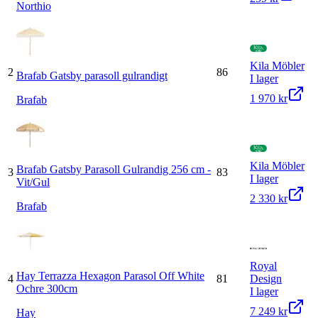
Northio
Kila Möbler
2
86
Brafab Gatsby parasoll gulrandigt
I lager
1 970 kr
Brafab
Kila Möbler
Brafab Gatsby Parasoll Gulrandig 256 cm -
3
83
I lager
Vit/Gul
2 330 kr
Brafab
Royal
Hay Terrazza Hexagon Parasol Off White
4
81
Design
Ochre 300cm
I lager
7 249 kr
Hay