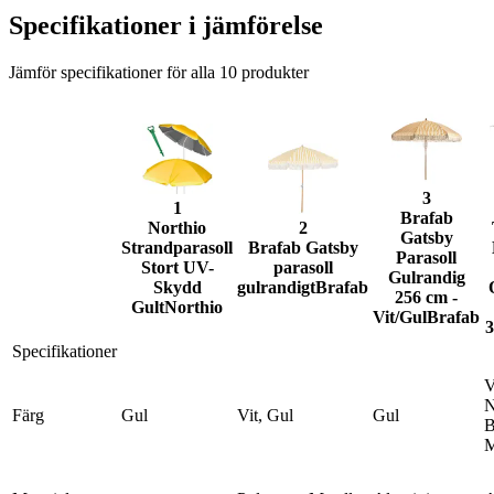
Specifikationer i jämförelse
Jämför specifikationer för alla
10
produkter
3
1
Brafab
Northio
2
Gatsby
Strandparasoll
Brafab Gatsby
Parasoll
Stort UV-
parasoll
Gulrandig
Skydd
gulrandigt
Brafab
256 cm -
Gult
Northio
Vit/Gul
Brafab
Specifikationer
V
N
Färg
Gul
Vit, Gul
Gul
B
M