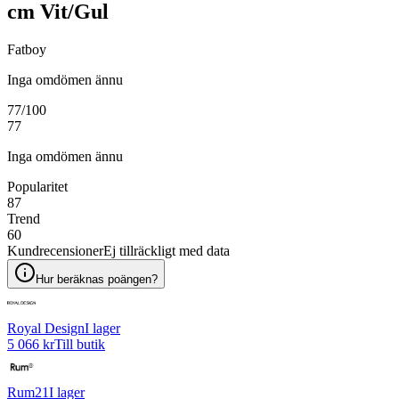
cm Vit/Gul
Fatboy
Inga omdömen ännu
77
/100
77
Inga omdömen ännu
Popularitet
87
Trend
60
Kundrecensioner
Ej tillräckligt med data
Hur beräknas poängen?
Royal Design
I lager
5 066 kr
Till butik
Rum21
I lager