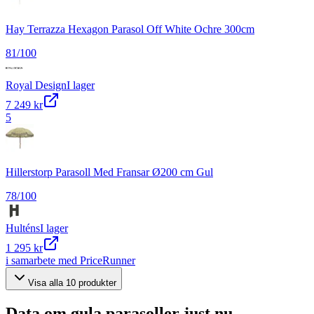
Hay Terrazza Hexagon Parasol Off White Ochre 300cm
81
/100
Royal Design
I lager
7 249 kr
5
Hillerstorp Parasoll Med Fransar Ø200 cm Gul
78
/100
Hulténs
I lager
1 295 kr
i samarbete med PriceRunner
Visa alla
10
produkter
Data om
gula parasoller
just nu