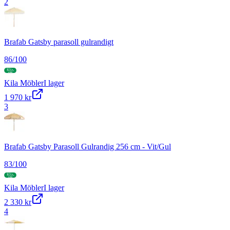
2
Brafab Gatsby parasoll gulrandigt
86
/100
Kila Möbler
I lager
1 970 kr
3
Brafab Gatsby Parasoll Gulrandig 256 cm - Vit/Gul
83
/100
Kila Möbler
I lager
2 330 kr
4