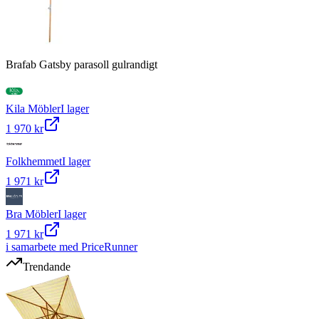
Brafab Gatsby parasoll gulrandigt
Kila Möbler
I lager
1 970 kr
Folkhemmet
I lager
1 971 kr
Bra Möbler
I lager
1 971 kr
i samarbete med PriceRunner
Trendande