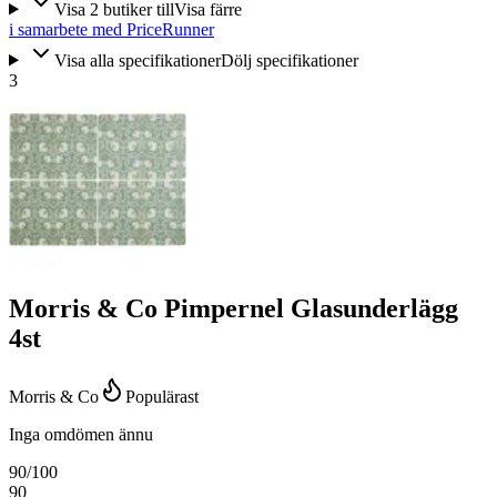
Visa
2
butiker
till
Visa färre
i samarbete med PriceRunner
Visa alla specifikationer
Dölj specifikationer
3
Morris & Co Pimpernel Glasunderlägg
4st
Morris & Co
Populärast
Inga omdömen ännu
90
/100
90