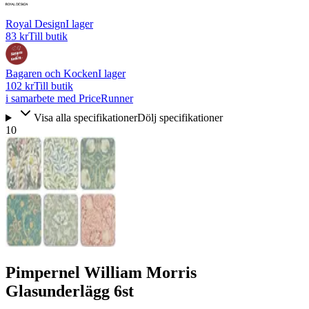
Royal Design
I lager
83 kr
Till butik
Bagaren och Kocken
I lager
102 kr
Till butik
i samarbete med PriceRunner
Visa alla specifikationer
Dölj specifikationer
10
Pimpernel William Morris
Glasunderlägg 6st