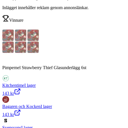
Inlägget innehåller reklam genom annonslänkar.
Vinnare
Pimpernel Strawberry Thief Glasunderlägg 6st
Kitchentime
I lager
143 kr
Bagaren och Kocken
I lager
143 kr
Svenssons
I lager