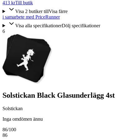
413 kr
Till butik
Visa
2
butiker
till
Visa färre
i samarbete med PriceRunner
Visa alla specifikationer
Dölj specifikationer
6
Solstickan Black Glasunderlägg 4st
Solstickan
Inga omdömen ännu
86
/100
86