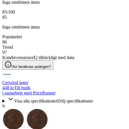
Inga omdömen ännu
85
/100
85
Inga omdömen ännu
Popularitet
86
Trend
97
Kundrecensioner
Ej tillräckligt med data
Hur beräknas poängen?
Cervera
I lager
448 kr
Till butik
i samarbete med PriceRunner
Visa alla specifikationer
Dölj specifikationer
9