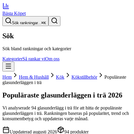
Bästa Köpet
Sök rankningar...
⌘
K
Sök
Sök bland rankningar och kategorier
Kategorier
Så rankar vi
Om oss
Hem
Hem & Hushåll
Kök
Kökstillbehör
Populäraste
glasunderläggen i trä
Populäraste glasunderläggen i trä
2026
Vi analyserade
94
glasunderlägg i trä
för att hitta
de
populäraste
glasunderläggen i trä
. Rankningen baseras på popularitet, trend och
konsumentbetyg och uppdateras varje månad.
Uppdaterad
augusti 2026
94
produkter