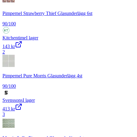
Pimpernel Strawberry Thief Glasunderlägg 6st
90
/100
Kitchentime
I lager
143 kr
2
Pimpernel Pure Morris Glasunderlägg 4st
90
/100
Svenssons
I lager
413 kr
3