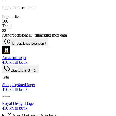
Inga omdömen ännu
Popularitet
100
Trend
88
Kundrecensioner
Ej tillräckligt med data
Hur beräknas poängen?
Amazon
I lager
410 kr
Till butik
Lägsta pris 3 mån
Shopping4net
I lager
410 kr
Till butik
Royal Design
I lager
410 kr
Till butik
Visa
2
butiker
till
Visa färre