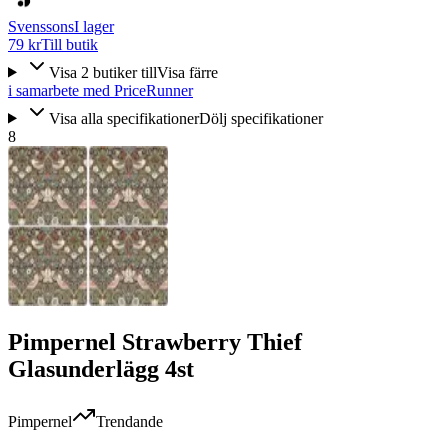
Svenssons
I lager
79 kr
Till butik
Visa
2
butiker
till
Visa färre
i samarbete med PriceRunner
Visa alla specifikationer
Dölj specifikationer
8
Pimpernel Strawberry Thief
Glasunderlägg 4st
Pimpernel
Trendande