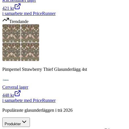
Kitchentime
I lager
421 kr
i samarbete med PriceRunner
Trendande
Pimpernel Strawberry Thief Glasunderlägg 4st
Cervera
I lager
448 kr
i samarbete med PriceRunner
Populäraste glasunderläggen i trä 2026
Produkter