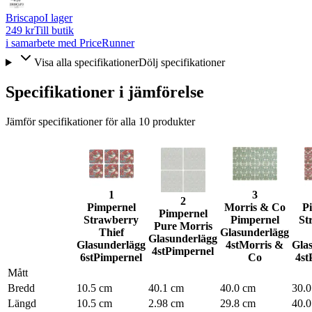
Briscapo
I lager
249 kr
Till butik
i samarbete med PriceRunner
Visa alla specifikationer
Dölj specifikationer
Specifikationer i jämförelse
Jämför specifikationer för alla
10
produkter
1
3
2
Pimpernel
Morris & Co
P
Pimpernel
Strawberry
Pimpernel
St
Pure Morris
Thief
Glasunderlägg
Glasunderlägg
Glasunderlägg
4st
Morris &
Gla
4st
Pimpernel
6st
Pimpernel
Co
4st
Mått
Bredd
10.5 cm
40.1 cm
40.0 cm
30.
Längd
10.5 cm
2.98 cm
29.8 cm
40.