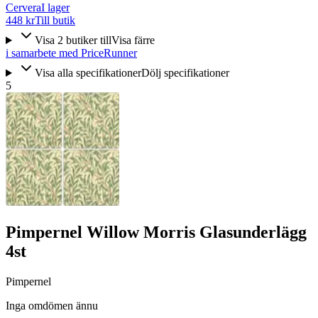
Cervera
I lager
448 kr
Till butik
Visa
2
butiker
till
Visa färre
i samarbete med PriceRunner
Visa alla specifikationer
Dölj specifikationer
5
Pimpernel Willow Morris Glasunderlägg
4st
Pimpernel
Inga omdömen ännu