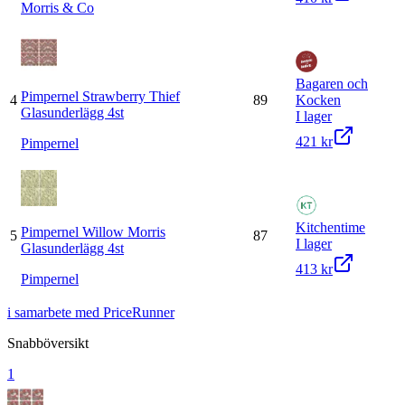
Morris & Co
Bagaren och
Pimpernel Strawberry Thief
4
89
Kocken
Glasunderlägg 4st
I lager
421 kr
Pimpernel
Kitchentime
Pimpernel Willow Morris
5
87
I lager
Glasunderlägg 4st
413 kr
Pimpernel
i samarbete med PriceRunner
Snabböversikt
1