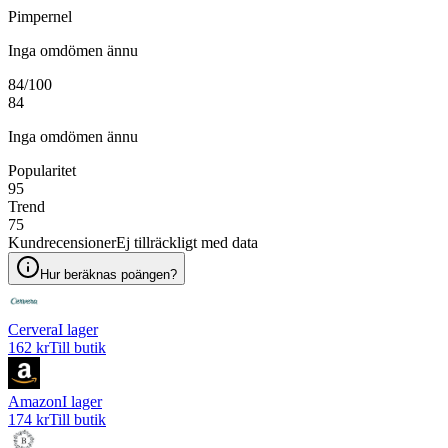
Pimpernel
Inga omdömen ännu
84
/100
84
Inga omdömen ännu
Popularitet
95
Trend
75
Kundrecensioner
Ej tillräckligt med data
Hur beräknas poängen?
Cervera
I lager
162 kr
Till butik
Amazon
I lager
174 kr
Till butik