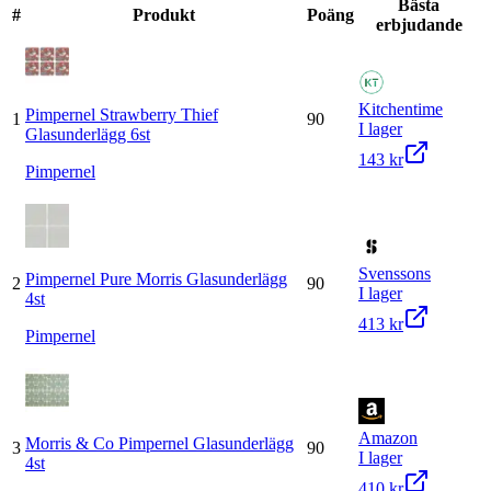
Bästa
#
Produkt
Poäng
erbjudande
Kitchentime
Pimpernel Strawberry Thief
1
90
I lager
Glasunderlägg 6st
143 kr
Pimpernel
Svenssons
Pimpernel Pure Morris Glasunderlägg
2
90
I lager
4st
413 kr
Pimpernel
Amazon
Morris & Co Pimpernel Glasunderlägg
3
90
I lager
4st
410 kr