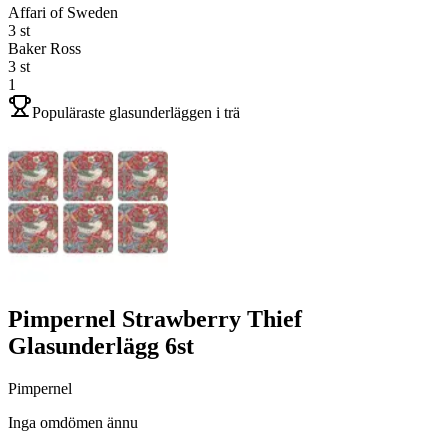
Affari of Sweden
3
st
Baker Ross
3
st
1
Populäraste glasunderläggen i trä
Pimpernel Strawberry Thief
Glasunderlägg 6st
Pimpernel
Inga omdömen ännu