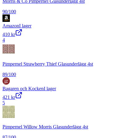
Morris & Co Pimpernel Glasunderlägg 4st
90
/100
Amazon
I lager
410 kr
4
Pimpernel Strawberry Thief Glasunderlägg 4st
89
/100
Bagaren och Kocken
I lager
421 kr
5
Pimpernel Willow Morris Glasunderlägg 4st
87
/100