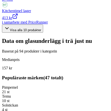
Kitchentime
I lager
413 kr
i samarbete med PriceRunner
Visa alla
10
produkter
Data om
glasunderlägg i trä
just nu
Baserat på
94
produkter i kategorin
Medianpris
157 kr
Populäraste märken
(
47
totalt)
Pimpernel
21
st
Temu
10
st
Solstickan
4
st