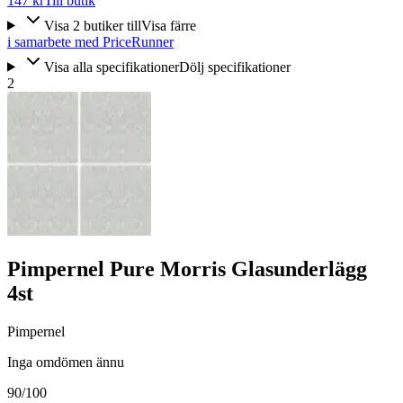
147 kr
Till butik
Visa
2
butiker
till
Visa färre
i samarbete med PriceRunner
Visa alla specifikationer
Dölj specifikationer
2
Pimpernel Pure Morris Glasunderlägg
4st
Pimpernel
Inga omdömen ännu
90
/100