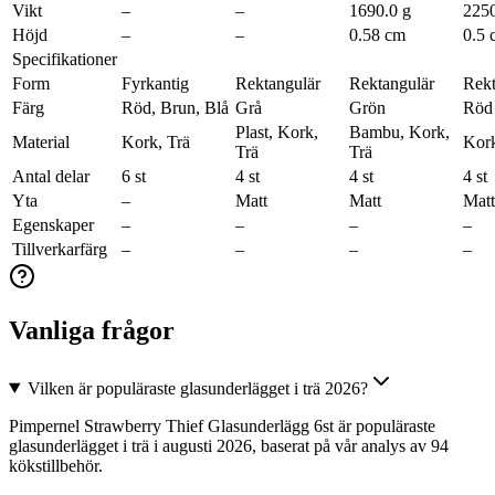
Vikt
–
–
1690.0 g
2250
Höjd
–
–
0.58 cm
0.5 
Specifikationer
Form
Fyrkantig
Rektangulär
Rektangulär
Rekt
Färg
Röd, Brun, Blå
Grå
Grön
Röd
Plast, Kork,
Bambu, Kork,
Material
Kork, Trä
Kork
Trä
Trä
Antal delar
6 st
4 st
4 st
4 st
Yta
–
Matt
Matt
Matt
Egenskaper
–
–
–
–
Tillverkarfärg
–
–
–
–
Vanliga frågor
Vilken är populäraste glasunderlägget i trä 2026?
Pimpernel Strawberry Thief Glasunderlägg 6st är populäraste
glasunderlägget i trä i augusti 2026, baserat på vår analys av 94
kökstillbehör.