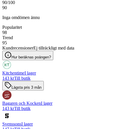
90
/100
90
Inga omdömen ännu
Popularitet
98
Trend
95
Kundrecensioner
Ej tillräckligt med data
Hur beräknas poängen?
Kitchentime
I lager
143 kr
Till butik
Lägsta pris 3 mån
Bagaren och Kocken
I lager
143 kr
Till butik
Svenssons
I lager