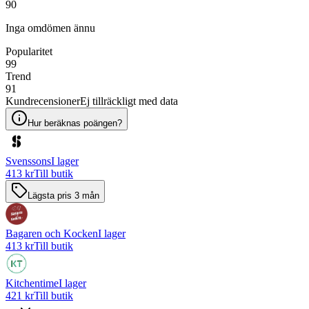
90
Inga omdömen ännu
Popularitet
99
Trend
91
Kundrecensioner
Ej tillräckligt med data
Hur beräknas poängen?
Svenssons
I lager
413 kr
Till butik
Lägsta pris 3 mån
Bagaren och Kocken
I lager
413 kr
Till butik
Kitchentime
I lager
421 kr
Till butik