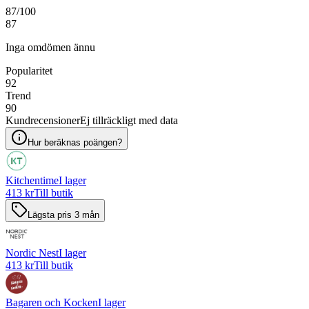
87
/100
87
Inga omdömen ännu
Popularitet
92
Trend
90
Kundrecensioner
Ej tillräckligt med data
Hur beräknas poängen?
Kitchentime
I lager
413 kr
Till butik
Lägsta pris 3 mån
Nordic Nest
I lager
413 kr
Till butik
Bagaren och Kocken
I lager