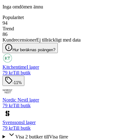
Inga omdömen ännu
Popularitet
94
Trend
86
Kundrecensioner
Ej tillräckligt med data
Hur beräknas poängen?
Kitchentime
I lager
79 kr
Till butik
-11%
Nordic Nest
I lager
79 kr
Till butik
Svenssons
I lager
79 kr
Till butik
Visa
2
butiker
till
Visa färre