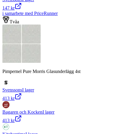
147 kr
i samarbete med PriceRunner
Tvåa
Pimpernel Pure Morris Glasunderlägg 4st
Svenssons
I lager
413 kr
Bagaren och Kocken
I lager
413 kr