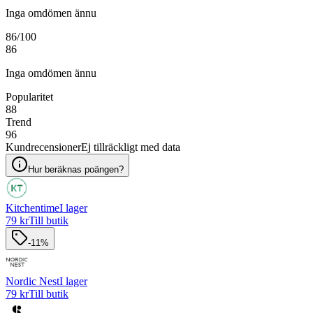
Inga omdömen ännu
86
/100
86
Inga omdömen ännu
Popularitet
88
Trend
96
Kundrecensioner
Ej tillräckligt med data
Hur beräknas poängen?
Kitchentime
I lager
79 kr
Till butik
-11%
Nordic Nest
I lager
79 kr
Till butik