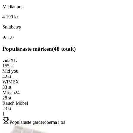
Medianpris
4 199 kr
Snittbetyg
★ 1.0
Populäraste märken
(
48
totalt)
vidaXL
155
st
Mid you
42
st
WIMEX
33
st
Mirjan24
28
st
Rauch Möbel
23
st
1
Populäraste garderoberna i trä