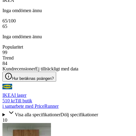
IKEA
Inga omdömen ännu
65
/100
65
Inga omdömen ännu
Popularitet
99
Trend
84
Kundrecensioner
Ej tillräckligt med data
Hur beräknas poängen?
IKEA
I lager
510 kr
Till butik
i samarbete med PriceRunner
Visa alla specifikationer
Dölj specifikationer
10