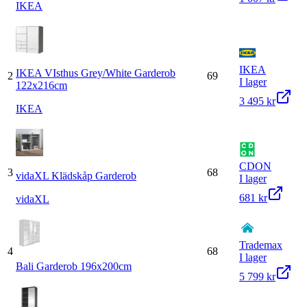
IKEA
IKEA
IKEA VIsthus Grey/White Garderob
2
69
I lager
122x216cm
3 495 kr
IKEA
CDON
3
68
vidaXL Klädskåp Garderob
I lager
681 kr
vidaXL
Trademax
4
68
I lager
Bali Garderob 196x200cm
5 799 kr