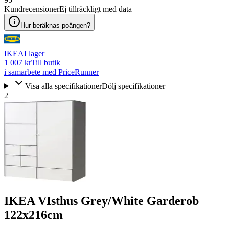
Kundrecensioner
Ej tillräckligt med data
Hur beräknas poängen?
IKEA
I lager
1 007 kr
Till butik
i samarbete med PriceRunner
Visa alla specifikationer
Dölj specifikationer
2
IKEA VIsthus Grey/White Garderob
122x216cm