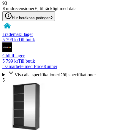
93
Kundrecensioner
Ej tillräckligt med data
Hur beräknas poängen?
Trademax
I lager
5 799 kr
Till butik
Chilli
I lager
5 799 kr
Till butik
i samarbete med PriceRunner
Visa alla specifikationer
Dölj specifikationer
5