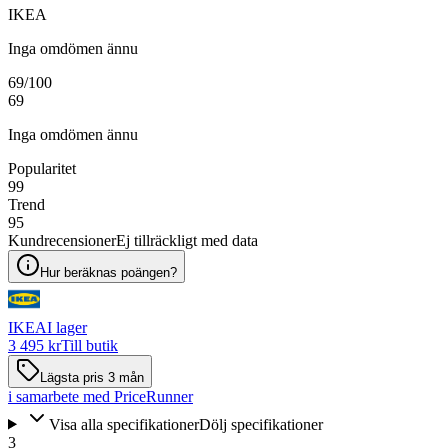
IKEA
Inga omdömen ännu
69
/100
69
Inga omdömen ännu
Popularitet
99
Trend
95
Kundrecensioner
Ej tillräckligt med data
Hur beräknas poängen?
IKEA
I lager
3 495 kr
Till butik
Lägsta pris 3 mån
i samarbete med PriceRunner
Visa alla specifikationer
Dölj specifikationer
3