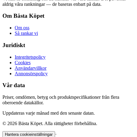
aldrig våra rankningar — de baseras enbart på data.
Om Bästa Köpet
Om oss
Så rankar vi
Juridiskt
Integritetspolicy
Cookies
Användarvillkor
Annonsörspolicy
Vår data
Priser, omdömen, betyg och produktspecifikationer från flera
oberoende datakällor.
Uppdateras varje månad med den senaste datan.
©
2026
Bästa Köpet. Alla rättigheter förbehållna.
·
Hantera cookieinställningar