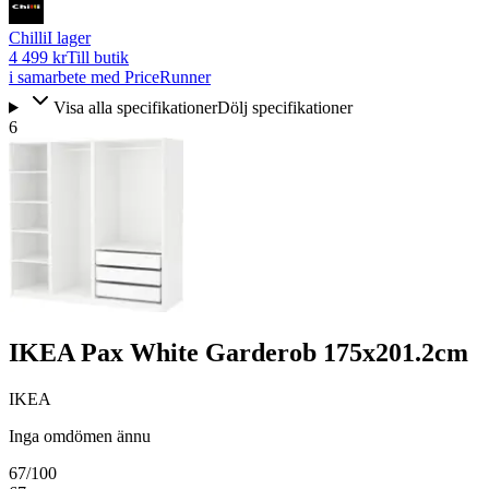
Chilli
I lager
4 499 kr
Till butik
i samarbete med PriceRunner
Visa alla specifikationer
Dölj specifikationer
6
IKEA Pax White Garderob 175x201.2cm
IKEA
Inga omdömen ännu
67
/100