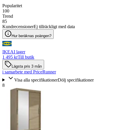
Popularitet
100
Trend
85
Kundrecensioner
Ej tillräckligt med data
Hur beräknas poängen?
IKEA
I lager
1 495 kr
Till butik
Lägsta pris 3 mån
i samarbete med PriceRunner
Visa alla specifikationer
Dölj specifikationer
8