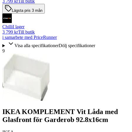
3 799 kr
Till butik
Lägsta pris 3 mån
Chilli
I lager
3 799 kr
Till butik
i samarbete med PriceRunner
Visa alla specifikationer
Dölj specifikationer
9
IKEA KOMPLEMENT Vit Låda med
Glasfront för Garderob 92.8x16cm