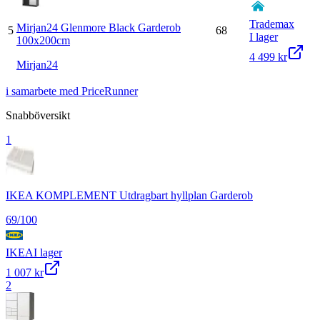
Trademax
Mirjan24 Glenmore Black Garderob
5
68
I lager
100x200cm
4 499 kr
Mirjan24
i samarbete med PriceRunner
Snabböversikt
1
IKEA KOMPLEMENT Utdragbart hyllplan Garderob
69
/100
IKEA
I lager
1 007 kr
2