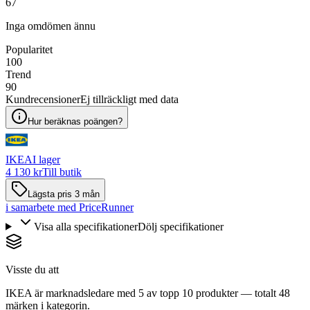
67
Inga omdömen ännu
Popularitet
100
Trend
90
Kundrecensioner
Ej tillräckligt med data
Hur beräknas poängen?
IKEA
I lager
4 130 kr
Till butik
Lägsta pris 3 mån
i samarbete med PriceRunner
Visa alla specifikationer
Dölj specifikationer
Visste du att
IKEA är marknadsledare med 5 av topp 10 produkter — totalt 48
märken i kategorin.