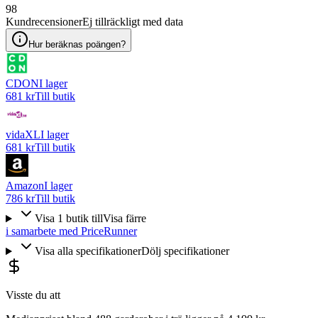
98
Kundrecensioner
Ej tillräckligt med data
Hur beräknas poängen?
CDON
I lager
681 kr
Till butik
vidaXL
I lager
681 kr
Till butik
Amazon
I lager
786 kr
Till butik
Visa
1
butik
till
Visa färre
i samarbete med PriceRunner
Visa alla specifikationer
Dölj specifikationer
Visste du att