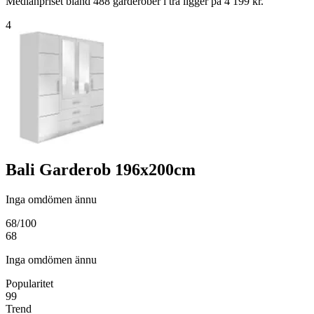
Medianpriset bland 488 garderober i trä ligger på 4 199 kr.
4
Bali Garderob 196x200cm
Inga omdömen ännu
68
/100
68
Inga omdömen ännu
Popularitet
99
Trend