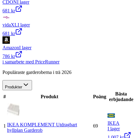
CDON
I lager
681 kr
vidaXL
I lager
681 kr
Amazon
I lager
786 kr
i samarbete med PriceRunner
Populäraste garderoberna i trä 2026
Produkter
Bästa
#
Produkt
Poäng
erbjudande
IKEA
IKEA KOMPLEMENT Utdragbart
1
69
I lager
hyllplan Garderob
1 007 kr