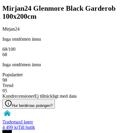
Mirjan24 Glenmore Black Garderob
100x200cm
Mirjan24
Inga omdömen ännu
68
/100
68
Inga omdömen ännu
Popularitet
98
Trend
95
Kundrecensioner
Ej tillräckligt med data
Hur beräknas poängen?
Trademax
I lager
4 499 kr
Till butik