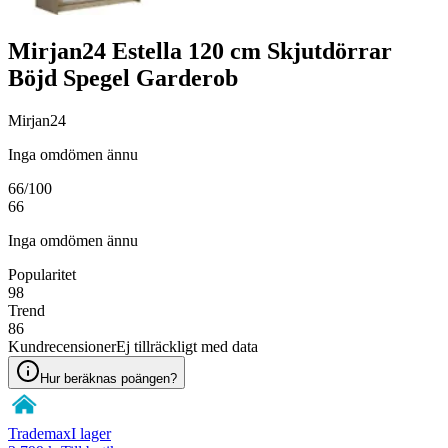
Mirjan24 Estella 120 cm Skjutdörrar
Böjd Spegel Garderob
Mirjan24
Inga omdömen ännu
66
/100
66
Inga omdömen ännu
Popularitet
98
Trend
86
Kundrecensioner
Ej tillräckligt med data
Hur beräknas poängen?
Trademax
I lager