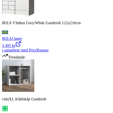
IKEA VIsthus Grey/White Garderob 122x216cm
IKEA
I lager
3 495 kr
i samarbete med PriceRunner
Trendande
vidaXL Klädskåp Garderob