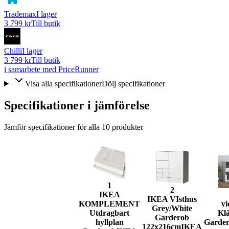
Trademax
I lager
3 799 kr
Till butik
Chilli
I lager
3 799 kr
Till butik
i samarbete med PriceRunner
Visa alla specifikationer
Dölj specifikationer
Specifikationer i jämförelse
Jämför specifikationer för alla
10
produkter
1
2
IKEA
IKEA VIsthus
KOMPLEMENT
v
Grey/White
Utdragbart
Kl
Garderob
hyllplan
Garde
122x216cm
IKEA