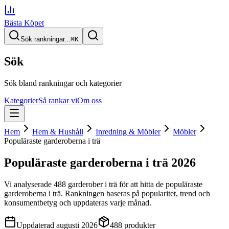
Bästa Köpet
Sök rankningar...
⌘
K
Sök
Sök bland rankningar och kategorier
Kategorier
Så rankar vi
Om oss
Hem
Hem & Hushåll
Inredning & Möbler
Möbler
Populäraste garderoberna i trä
Populäraste garderoberna i trä
2026
Vi analyserade
488
garderober i trä
för att hitta
de
populäraste
garderoberna i trä
. Rankningen baseras på popularitet, trend och
konsumentbetyg och uppdateras varje månad.
Uppdaterad
augusti 2026
488
produkter