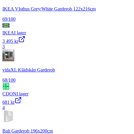
IKEA VIsthus Grey/White Garderob 122x216cm
69
/100
IKEA
I lager
3 495 kr
3
vidaXL Klädskåp Garderob
68
/100
CDON
I lager
681 kr
4
Bali Garderob 196x200cm