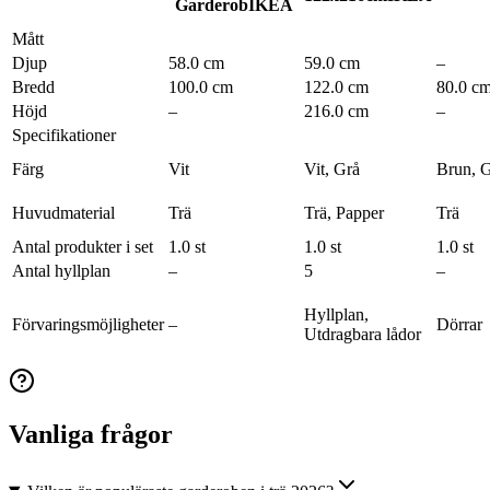
Garderob
IKEA
Mått
Djup
58.0 cm
59.0 cm
–
Bredd
100.0 cm
122.0 cm
80.0 c
Höjd
–
216.0 cm
–
Specifikationer
Färg
Vit
Vit, Grå
Brun, 
Huvudmaterial
Trä
Trä, Papper
Trä
Antal produkter i set
1.0 st
1.0 st
1.0 st
Antal hyllplan
–
5
–
Hyllplan,
Förvaringsmöjligheter
–
Dörrar
Utdragbara lådor
Vanliga frågor