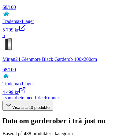
68
/100
Trademax
I lager
5 799 kr
5
Mirjan24 Glenmore Black Garderob 100x200cm
68
/100
Trademax
I lager
4 499 kr
i samarbete med PriceRunner
Visa alla
10
produkter
Data om
garderober i trä
just nu
Baserat på
488
produkter i kategorin