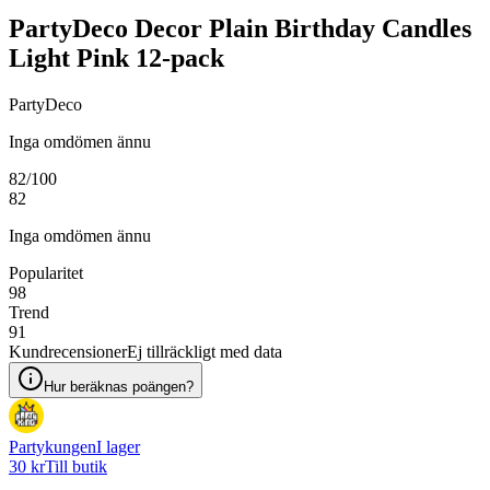
PartyDeco Decor Plain Birthday Candles
Light Pink 12-pack
PartyDeco
Inga omdömen ännu
82
/100
82
Inga omdömen ännu
Popularitet
98
Trend
91
Kundrecensioner
Ej tillräckligt med data
Hur beräknas poängen?
Partykungen
I lager
30 kr
Till butik