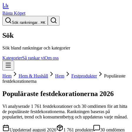
Bästa Köpet
Sök rankningar...
⌘
K
Sök
Sök bland rankningar och kategorier
Kategorier
Så rankar vi
Om oss
Hem
Hem & Hushåll
Hem
Festprodukter
Populäraste
festdekorationerna
Populäraste festdekorationerna
2026
Vi analyserade
1 761
festdekorationer
och 30 omdömen
för att hitta
de
populäraste festdekorationerna
. Rankningen baseras på
popularitet, trend och konsumentbetyg och uppdateras varje månad.
Uppdaterad
augusti 2026
1 761
produkter
30
omdömen