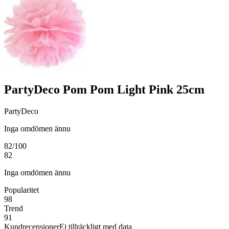
PartyDeco Pom Pom Light Pink 25cm
PartyDeco
Inga omdömen ännu
82
/100
82
Inga omdömen ännu
Popularitet
98
Trend
91
Kundrecensioner
Ej tillräckligt med data