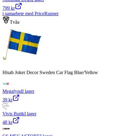
799 kr
i samarbete med PriceRunner
Tvåa
Hisab Joker Decor Sweden Car Flag Blue/Yellow
Megafynd
I lager
39 kr
Vivis Butik
I lager
48 kr