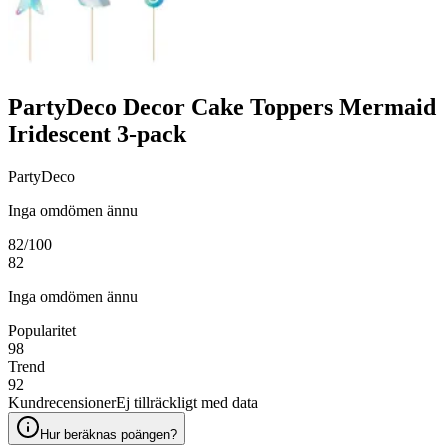
PartyDeco Decor Cake Toppers Mermaid
Iridescent 3-pack
PartyDeco
Inga omdömen ännu
82
/100
82
Inga omdömen ännu
Popularitet
98
Trend
92
Kundrecensioner
Ej tillräckligt med data
Hur beräknas poängen?