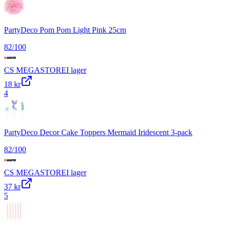
PartyDeco Pom Pom Light Pink 25cm
82
/100
CS MEGASTORE
I lager
18 kr
4
PartyDeco Decor Cake Toppers Mermaid Iridescent 3-pack
82
/100
CS MEGASTORE
I lager
37 kr
5