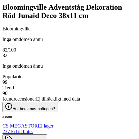
Bloomingville Adventståg Dekoration
Röd Junaid Deco 38x11 cm
Bloomingville
Inga omdömen ännu
82
/100
82
Inga omdömen ännu
Popularitet
99
Trend
90
Kundrecensioner
Ej tillräckligt med data
Hur beräknas poängen?
CS MEGASTORE
I lager
237 kr
Till butik