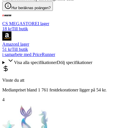
Hur beräknas poängen?
CS MEGASTORE
I lager
18 kr
Till butik
Amazon
I lager
51 kr
Till butik
i samarbete med PriceRunner
Visa alla specifikationer
Dölj specifikationer
Visste du att
Medianpriset bland 1 761 festdekorationer ligger på 54 kr.
4