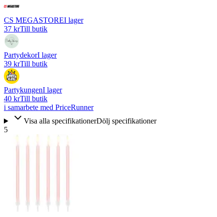
CS MEGASTORE
I lager
37 kr
Till butik
Partydekor
I lager
39 kr
Till butik
Partykungen
I lager
40 kr
Till butik
i samarbete med PriceRunner
Visa alla specifikationer
Dölj specifikationer
5