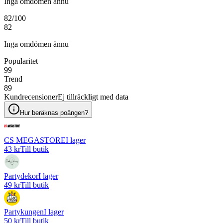
Inga omdömen ännu
82
/100
82
Inga omdömen ännu
Popularitet
99
Trend
89
Kundrecensioner
Ej tillräckligt med data
Hur beräknas poängen?
CS MEGASTORE
I lager
43 kr
Till butik
Partydekor
I lager
49 kr
Till butik
Partykungen
I lager
50 kr
Till butik