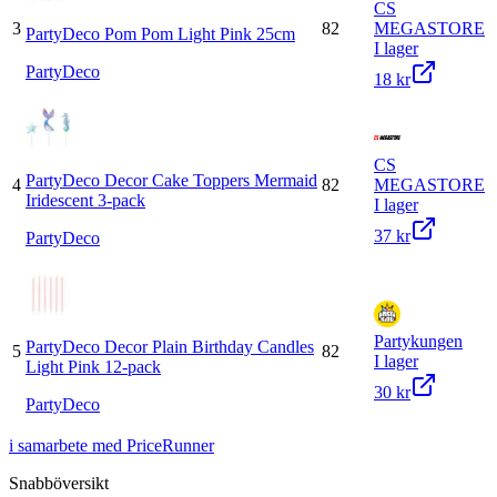
CS
3
82
MEGASTORE
PartyDeco Pom Pom Light Pink 25cm
I lager
PartyDeco
18 kr
CS
PartyDeco Decor Cake Toppers Mermaid
4
82
MEGASTORE
Iridescent 3-pack
I lager
37 kr
PartyDeco
Partykungen
PartyDeco Decor Plain Birthday Candles
5
82
I lager
Light Pink 12-pack
30 kr
PartyDeco
i samarbete med PriceRunner
Snabböversikt