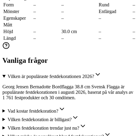
Form
–
–
Rund
–
Mönster
–
–
Enfärgad
–
Egenskaper
–
–
–
–
Mått
Höjd
–
30.0 cm
–
–
Längd
–
–
–
–
Vanliga frågor
Vilken är populäraste festdekorationen 2026?
Georg Jensen Bernadotte Bordflagga 38.8 cm Svensk Flagga är
populäraste festdekorationen i augusti 2026, baserat på vår analys av
1 761 festprodukter och 30 omdömen.
Vad kostar festdekoration?
Vilken festdekoration är billigast?
Vilken festdekoration trendar just nu?