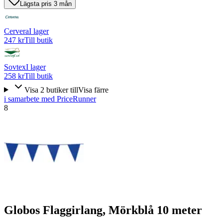
Lägsta pris 3 mån
Cervera
I lager
247 kr
Till butik
Sovtex
I lager
258 kr
Till butik
Visa
2
butiker
till
Visa färre
i samarbete med PriceRunner
8
Globos Flaggirlang, Mörkblå 10 meter