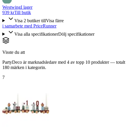
Westwing
I lager
939 kr
Till butik
Visa
2
butiker
till
Visa färre
i samarbete med PriceRunner
Visa alla specifikationer
Dölj specifikationer
Visste du att
PartyDeco är marknadsledare med 4 av topp 10 produkter — totalt
180 märken i kategorin.
7