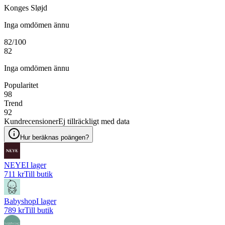
Konges Sløjd
Inga omdömen ännu
82
/100
82
Inga omdömen ännu
Popularitet
98
Trend
92
Kundrecensioner
Ej tillräckligt med data
Hur beräknas poängen?
NEYE
I lager
711 kr
Till butik
Babyshop
I lager
789 kr
Till butik