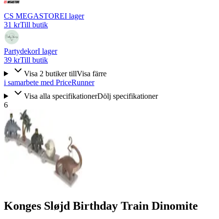
CS MEGASTORE
I lager
31 kr
Till butik
Partydekor
I lager
39 kr
Till butik
Visa
2
butiker
till
Visa färre
i samarbete med PriceRunner
Visa alla specifikationer
Dölj specifikationer
6
Konges Sløjd Birthday Train Dinomite