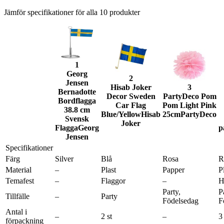
Jämför specifikationer för alla
10
produkter
1
Georg
2
Jensen
Hisab Joker
3
Bernadotte
Decor Sweden
PartyDeco Pom
Bordflagga
Car Flag
Pom Light Pink
38.8 cm
Blue/Yellow
Hisab
25cm
PartyDeco
Svensk
Joker
Flagga
Georg
p
Jensen
Specifikationer
Färg
Silver
Blå
Rosa
R
Material
–
Plast
Papper
P
Temafest
–
Flaggor
–
H
Party,
P
Tillfälle
–
Party
Födelsedag
F
Antal i
–
2 st
–
3 
förpackning