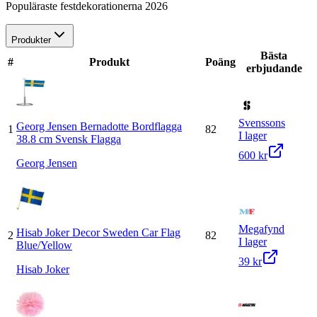
Populäraste festdekorationerna 2026
Produkter
Bästa
#
Produkt
Poäng
erbjudande
Svenssons
Georg Jensen Bernadotte Bordflagga
1
82
I lager
38.8 cm Svensk Flagga
600 kr
Georg Jensen
Megafynd
Hisab Joker Decor Sweden Car Flag
2
82
I lager
Blue/Yellow
39 kr
Hisab Joker