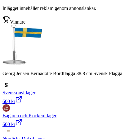
Inlägget innehåller reklam genom annonslänkar.
Vinnare
Georg Jensen Bernadotte Bordflagga 38.8 cm Svensk Flagga
Svenssons
I lager
600 kr
Bagaren och Kocken
I lager
600 kr
Nordiska Deko
I lager