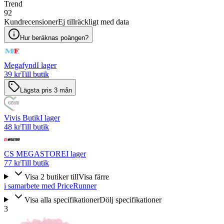
Trend
92
Kundrecensioner
Ej tillräckligt med data
Hur beräknas poängen?
Megafynd
I lager
39 kr
Till butik
Lägsta pris 3 mån
Vivis Butik
I lager
48 kr
Till butik
CS MEGASTORE
I lager
77 kr
Till butik
Visa
2
butiker
till
Visa färre
i samarbete med PriceRunner
Visa alla specifikationer
Dölj specifikationer
3