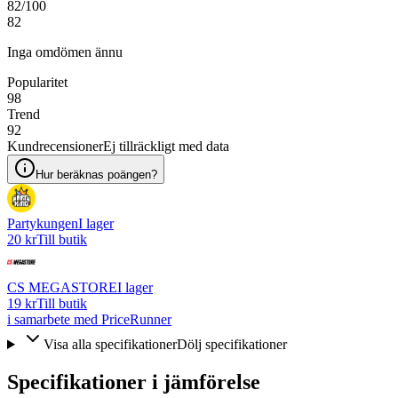
82
/100
82
Inga omdömen ännu
Popularitet
98
Trend
92
Kundrecensioner
Ej tillräckligt med data
Hur beräknas poängen?
Partykungen
I lager
20 kr
Till butik
CS MEGASTORE
I lager
19 kr
Till butik
i samarbete med PriceRunner
Visa alla specifikationer
Dölj specifikationer
Specifikationer i jämförelse