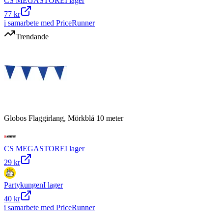
CS MEGASTORE
I lager
77 kr
i samarbete med PriceRunner
Trendande
Globos Flaggirlang, Mörkblå 10 meter
CS MEGASTORE
I lager
29 kr
Partykungen
I lager
40 kr
i samarbete med PriceRunner