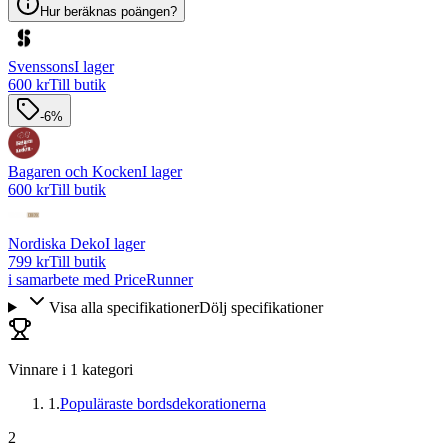
Hur beräknas poängen?
Svenssons
I lager
600 kr
Till butik
-6%
Bagaren och Kocken
I lager
600 kr
Till butik
Nordiska Deko
I lager
799 kr
Till butik
i samarbete med PriceRunner
Visa alla specifikationer
Dölj specifikationer
Vinnare i
1
kategori
1
.
Populäraste bordsdekorationerna
2