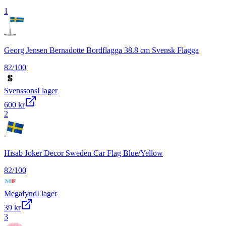
1
Georg Jensen Bernadotte Bordflagga 38.8 cm Svensk Flagga
82
/100
Svenssons
I lager
600 kr
2
Hisab Joker Decor Sweden Car Flag Blue/Yellow
82
/100
Megafynd
I lager
39 kr
3