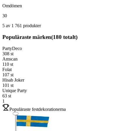
Omdömen
30
5 av 1 761 produkter
Populäraste märken
(
180
totalt)
PartyDeco
308
st
Amscan
110
st
Folat
107
st
Hisab Joker
101
st
Unique Party
63
st
1
Populäraste festdekorationerna