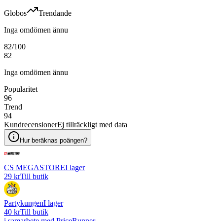
Globos
Trendande
Inga omdömen ännu
82
/100
82
Inga omdömen ännu
Popularitet
96
Trend
94
Kundrecensioner
Ej tillräckligt med data
Hur beräknas poängen?
CS MEGASTORE
I lager
29 kr
Till butik
Partykungen
I lager
40 kr
Till butik
i samarbete med PriceRunner