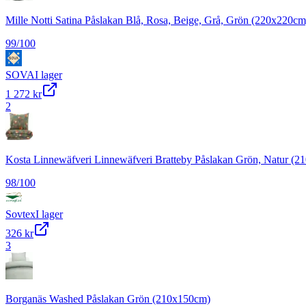
Mille Notti Satina Påslakan Blå, Rosa, Beige, Grå, Grön (220x220cm
99
/100
SOVA
I lager
1 272 kr
2
Kosta Linnewäfveri Linnewäfveri Bratteby Påslakan Grön, Natur (2
98
/100
Sovtex
I lager
326 kr
3
Borganäs Washed Påslakan Grön (210x150cm)