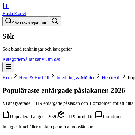
Bästa Köpet
Sök rankningar...
⌘
K
Sök
Sök bland rankningar och kategorier
Kategorier
Så rankar vi
Om oss
Hem
Hem & Hushåll
Inredning & Möbler
Hemtextil
Pop
Populäraste enfärgade påslakanen
2026
Vi analyserade
1 119
enfärgade påslakan
och 1 omdömen
för att hitta
Uppdaterad
augusti 2026
1 119
produkter
1
omdömen
Inlägget innehåller reklam genom annonslänkar.