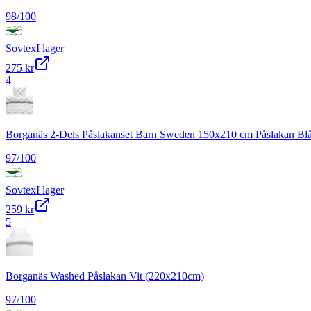
98
/100
Sovtex
I lager
275 kr
4
Borganäs 2-Dels Påslakanset Barn Sweden 150x210 cm Påslakan Bl
97
/100
Sovtex
I lager
259 kr
5
Borganäs Washed Påslakan Vit (220x210cm)
97
/100