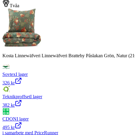
Tvåa
Kosta Linnewäfveri Linnewäfveri Bratteby Påslakan Grön, Natur (2
Sovtex
I lager
326 kr
Teknikproffset
I lager
382 kr
CDON
I lager
495 kr
i samarbete med PriceRunner