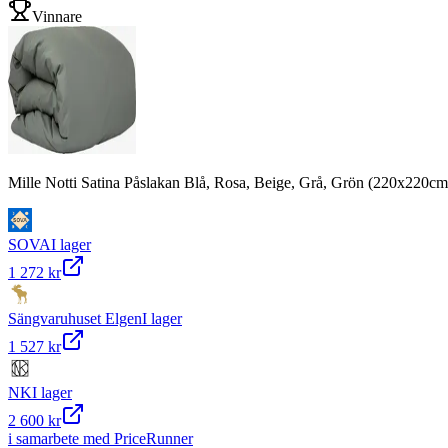
Vinnare
Mille Notti Satina Påslakan Blå, Rosa, Beige, Grå, Grön (220x220cm
SOVA
I lager
1 272 kr
Sängvaruhuset Elgen
I lager
1 527 kr
NK
I lager
2 600 kr
i samarbete med PriceRunner