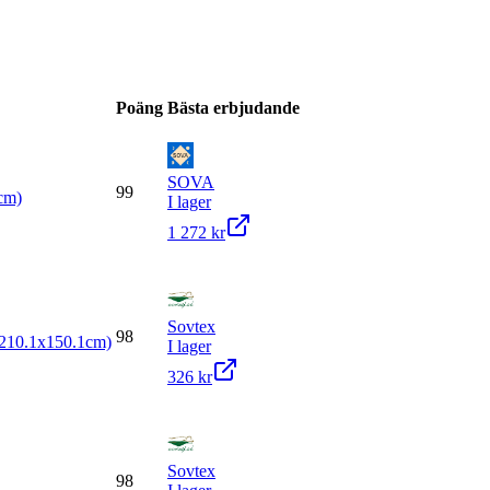
Poäng
Bästa erbjudande
SOVA
99
0cm)
I lager
1 272 kr
Sovtex
98
(210.1x150.1cm)
I lager
326 kr
Sovtex
98