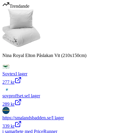
Trendande
Nina Royal Elton Påslakan Vit (210x150cm)
Sovtex
I lager
277 kr
sovproffset.se
I lager
289 kr
https://smalandsbadden.se/
I lager
339 kr
i samarbete med PriceRunner