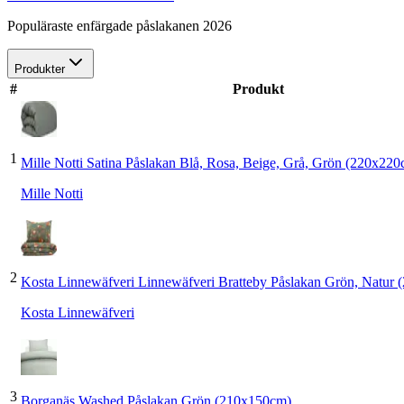
Populäraste enfärgade påslakanen 2026
Produkter
#
Produkt
1
Mille Notti Satina Påslakan Blå, Rosa, Beige, Grå, Grön (220x22
Mille Notti
2
Kosta Linnewäfveri Linnewäfveri Bratteby Påslakan Grön, Natur 
Kosta Linnewäfveri
3
Borganäs Washed Påslakan Grön (210x150cm)