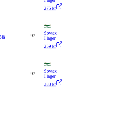
I lager
275 kr
Sovtex
97
Blå
I lager
259 kr
Sovtex
97
I lager
383 kr