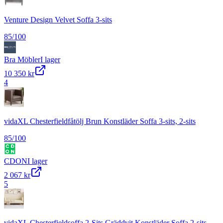
Venture Design Velvet Soffa 3-sits
85
/100
Bra Möbler
I lager
10 350 kr
4
vidaXL Chesterfieldfåtölj Brun Konstläder Soffa 3-sits, 2-sits
85
/100
CDON
I lager
2 067 kr
5
vidaXL Chesterfieldsoffa 2-Sits Gräddvit Konstläder Soffa 2-sits