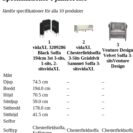
Jämför specifikationer för alla
10
produkter
1
2
3
vidaXL 3209286
vidaXL
Venture Desig
Black Soffa
Chesterfieldsoffa
Velvet Soffa 3-
194cm 3st 3-sits,
3-Sits Gräddvit
sits
Venture
1-sits, 2-
Sammet Soffa 3-
Design
sits
vidaXL
sits
vidaXL
Mått
Djup
74.5 cm
–
–
Bredd
194.0 cm
–
–
Höjd
70.5 cm
–
–
Sittdjup
59.0 cm
–
–
Sittbredd
178.0 cm
–
–
Sitthöjd
41.5 cm
–
–
Soffor
Chesterfieldsoffa,
Sofftyp
Chesterfieldsoffa
Chesterfieldsoff
Soffgrupp