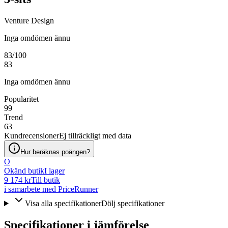
Venture Design
Inga omdömen ännu
83
/100
83
Inga omdömen ännu
Popularitet
99
Trend
63
Kundrecensioner
Ej tillräckligt med data
Hur beräknas poängen?
O
Okänd butik
I lager
9 174 kr
Till butik
i samarbete med PriceRunner
Visa alla specifikationer
Dölj specifikationer
Specifikationer i jämförelse