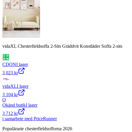
vidaXL Chesterfieldsoffa 2-Sits Gräddvit Konstläder Soffa 2-sits
CDON
I lager
3 023 kr
vidaXL
I lager
3 104 kr
O
Okänd butik
I lager
3 712 kr
i samarbete med PriceRunner
Populäraste chesterfieldsofforna 2026