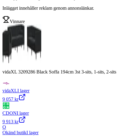
Inlägget innehåller reklam genom annonslänkar.
Vinnare
vidaXL 3209286 Black Soffa 194cm 3st 3-sits, 1-sits, 2-sits
vidaXL
I lager
9 057 kr
CDON
I lager
9 913 kr
O
Okänd butik
I lager