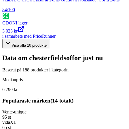
84
/100
CDON
I lager
3 023 kr
i samarbete med PriceRunner
Visa alla
10
produkter
Data om
chesterfieldsoffor
just nu
Baserat på
188
produkter i kategorin
Medianpris
6 790 kr
Populäraste märken
(
14
totalt)
Vente-unique
95
st
vidaXL
65
st