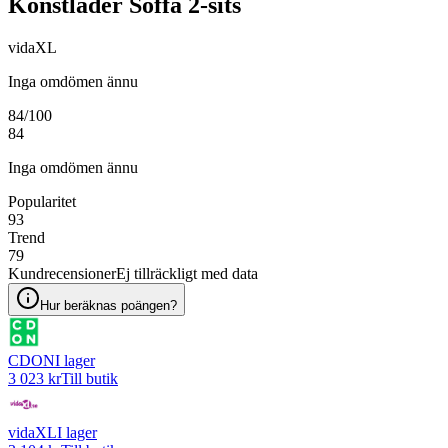
Konstläder Soffa 2-sits
vidaXL
Inga omdömen ännu
84
/100
84
Inga omdömen ännu
Popularitet
93
Trend
79
Kundrecensioner
Ej tillräckligt med data
Hur beräknas poängen?
CDON
I lager
3 023 kr
Till butik
vidaXL
I lager