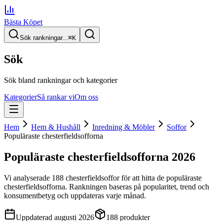
Bästa Köpet
Sök rankningar...
⌘
K
Sök
Sök bland rankningar och kategorier
Kategorier
Så rankar vi
Om oss
Hem
Hem & Hushåll
Inredning & Möbler
Soffor
Populäraste chesterfieldsofforna
Populäraste chesterfieldsofforna
2026
Vi analyserade
188
chesterfieldsoffor
för att hitta
de
populäraste
chesterfieldsofforna
. Rankningen baseras på popularitet, trend och
konsumentbetyg och uppdateras varje månad.
Uppdaterad
augusti 2026
188
produkter