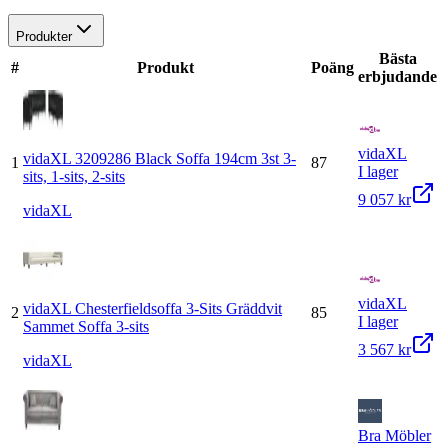
Produkter
Bästa
#
Produkt
Poäng
erbjudande
vidaXL
vidaXL 3209286 Black Soffa 194cm 3st 3-
1
87
I lager
sits, 1-sits, 2-sits
9 057 kr
vidaXL
vidaXL
vidaXL Chesterfieldsoffa 3-Sits Gräddvit
2
85
I lager
Sammet Soffa 3-sits
3 567 kr
vidaXL
Bra Möbler