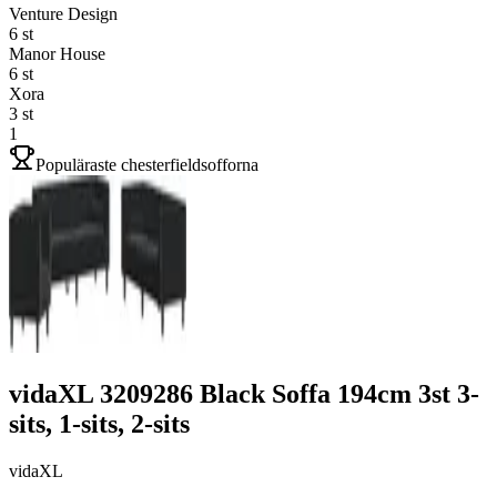
Venture Design
6
st
Manor House
6
st
Xora
3
st
1
Populäraste chesterfieldsofforna
vidaXL 3209286 Black Soffa 194cm 3st 3-
sits, 1-sits, 2-sits
vidaXL