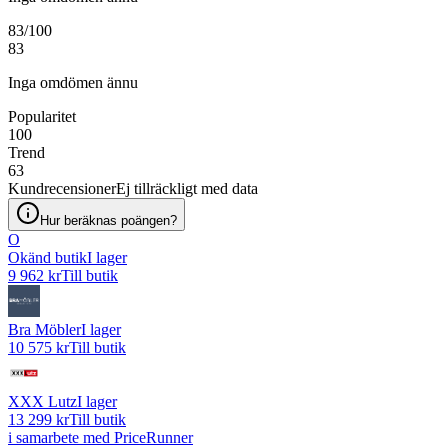
83
/100
83
Inga omdömen ännu
Popularitet
100
Trend
63
Kundrecensioner
Ej tillräckligt med data
Hur beräknas poängen?
O
Okänd butik
I lager
9 962 kr
Till butik
Bra Möbler
I lager
10 575 kr
Till butik
XXX Lutz
I lager
13 299 kr
Till butik
i samarbete med PriceRunner