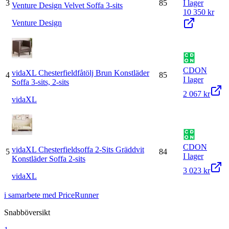
3
85
I lager
Venture Design Velvet Soffa 3-sits
10 350 kr
Venture Design
CDON
vidaXL Chesterfieldfåtölj Brun Konstläder
4
85
I lager
Soffa 3-sits, 2-sits
2 067 kr
vidaXL
CDON
vidaXL Chesterfieldsoffa 2-Sits Gräddvit
5
84
I lager
Konstläder Soffa 2-sits
3 023 kr
vidaXL
i samarbete med PriceRunner
Snabböversikt