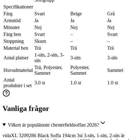
Specifikationer
Färg
Svart
Beige
Grå
Armstöd
Ja
Ja
Ja
Mönster
Nej
Nej
Nej
Färg ben
Svart
–
Svart
Stoppning
Skum
–
–
Material ben
Trä
Trä
Trä
1-sits, 2-sits, 3-
Antal platser
3-sits
3-sits
sits
Trä, Polyester,
Polyester,
Huvudmaterial
Sammet
Sammet
Sammet
Antal
3.0 st
1.0 st
1.0 st
produkter i set
Vanliga frågor
Vilken är populäraste chesterfieldsoffan 2026?
vidaXL 3209286 Black Soffa 194cm 3st 3-sits, 1-sits, 2-sits är