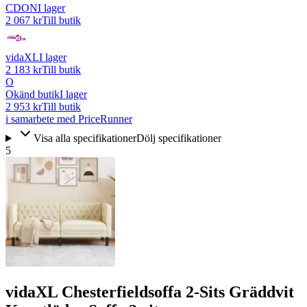
CDON
I lager
2 067 kr
Till butik
vidaXL
I lager
2 183 kr
Till butik
O
Okänd butik
I lager
2 953 kr
Till butik
i samarbete med PriceRunner
Visa alla specifikationer
Dölj specifikationer
5
vidaXL Chesterfieldsoffa 2-Sits Gräddvit