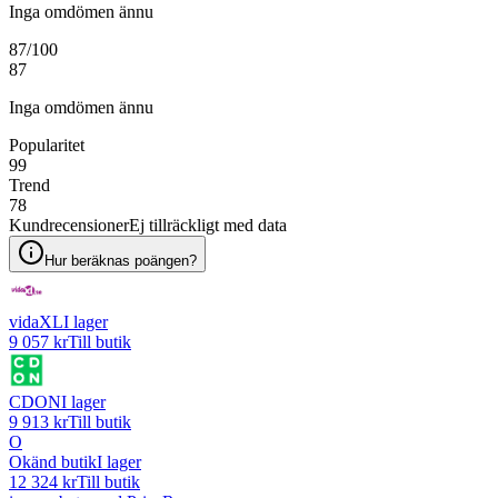
Inga omdömen ännu
87
/100
87
Inga omdömen ännu
Popularitet
99
Trend
78
Kundrecensioner
Ej tillräckligt med data
Hur beräknas poängen?
vidaXL
I lager
9 057 kr
Till butik
CDON
I lager
9 913 kr
Till butik
O
Okänd butik
I lager
12 324 kr
Till butik