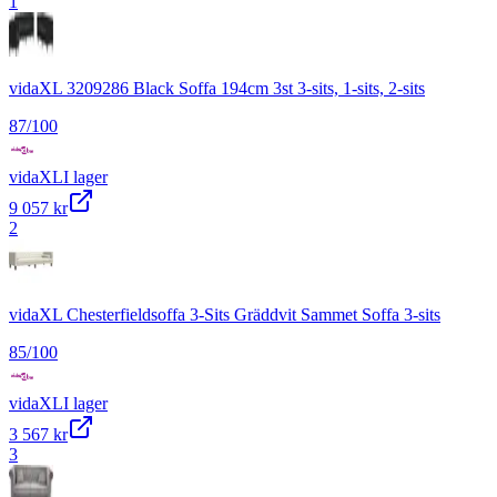
1
vidaXL 3209286 Black Soffa 194cm 3st 3-sits, 1-sits, 2-sits
87
/100
vidaXL
I lager
9 057 kr
2
vidaXL Chesterfieldsoffa 3-Sits Gräddvit Sammet Soffa 3-sits
85
/100
vidaXL
I lager
3 567 kr
3