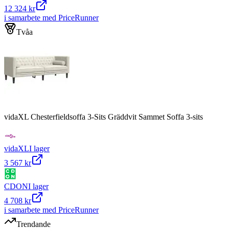
12 324 kr
i samarbete med PriceRunner
Tvåa
vidaXL Chesterfieldsoffa 3-Sits Gräddvit Sammet Soffa 3-sits
vidaXL
I lager
3 567 kr
CDON
I lager
4 708 kr
i samarbete med PriceRunner
Trendande