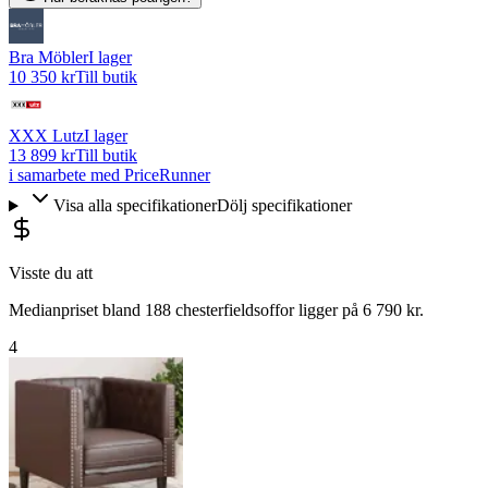
Bra Möbler
I lager
10 350 kr
Till butik
XXX Lutz
I lager
13 899 kr
Till butik
i samarbete med PriceRunner
Visa alla specifikationer
Dölj specifikationer
Visste du att
Medianpriset bland 188 chesterfieldsoffor ligger på 6 790 kr.
4