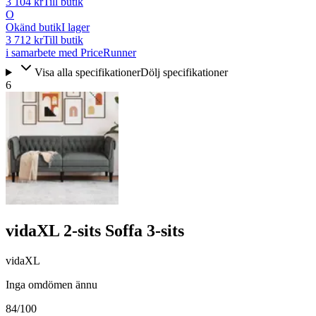
3 104 kr
Till butik
O
Okänd butik
I lager
3 712 kr
Till butik
i samarbete med PriceRunner
Visa alla specifikationer
Dölj specifikationer
6
vidaXL 2-sits Soffa 3-sits
vidaXL
Inga omdömen ännu
84
/100