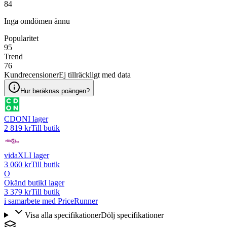
84
Inga omdömen ännu
Popularitet
95
Trend
76
Kundrecensioner
Ej tillräckligt med data
Hur beräknas poängen?
CDON
I lager
2 819 kr
Till butik
vidaXL
I lager
3 060 kr
Till butik
O
Okänd butik
I lager
3 379 kr
Till butik
i samarbete med PriceRunner
Visa alla specifikationer
Dölj specifikationer