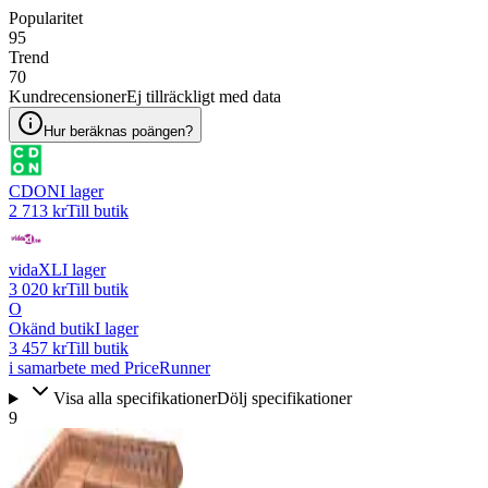
Popularitet
95
Trend
70
Kundrecensioner
Ej tillräckligt med data
Hur beräknas poängen?
CDON
I lager
2 713 kr
Till butik
vidaXL
I lager
3 020 kr
Till butik
O
Okänd butik
I lager
3 457 kr
Till butik
i samarbete med PriceRunner
Visa alla specifikationer
Dölj specifikationer
9