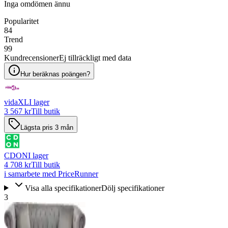
Inga omdömen ännu
Popularitet
84
Trend
99
Kundrecensioner
Ej tillräckligt med data
Hur beräknas poängen?
vidaXL
I lager
3 567 kr
Till butik
Lägsta pris 3 mån
CDON
I lager
4 708 kr
Till butik
i samarbete med PriceRunner
Visa alla specifikationer
Dölj specifikationer
3