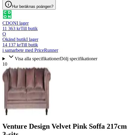
Hur beräknas poängen?
CDON
I lager
11 363 kr
Till butik
O
Okänd butik
I lager
14 137 kr
Till butik
i samarbete med PriceRunner
Visa alla specifikationer
Dölj specifikationer
10
Venture Design Velvet Pink Soffa 217cm
3-sits