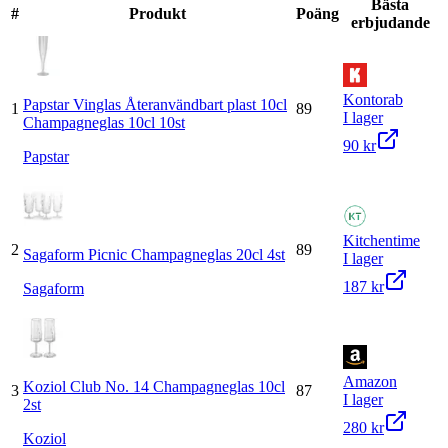
Bästa
#
Produkt
Poäng
erbjudande
Kontorab
Papstar Vinglas Återanvändbart plast 10cl
1
89
I lager
Champagneglas 10cl 10st
90 kr
Papstar
Kitchentime
2
89
Sagaform Picnic Champagneglas 20cl 4st
I lager
187 kr
Sagaform
Amazon
Koziol Club No. 14 Champagneglas 10cl
3
87
I lager
2st
280 kr
Koziol