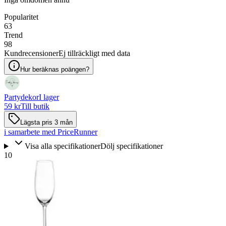
Popularitet
63
Trend
98
Kundrecensioner
Ej tillräckligt med data
Hur beräknas poängen?
Partydekor
I lager
59 kr
Till butik
Lägsta pris 3 mån
i samarbete med PriceRunner
Visa alla specifikationer
Dölj specifikationer
10