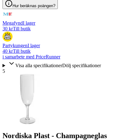
Hur beräknas poängen?
Megafynd
I lager
30 kr
Till butik
Partykungen
I lager
40 kr
Till butik
i samarbete med PriceRunner
Visa alla specifikationer
Dölj specifikationer
5
Nordiska Plast - Champagneglas