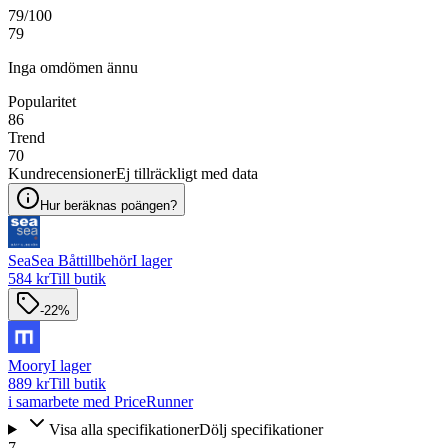
79
/100
79
Inga omdömen ännu
Popularitet
86
Trend
70
Kundrecensioner
Ej tillräckligt med data
Hur beräknas poängen?
SeaSea Båttillbehör
I lager
584 kr
Till butik
-22%
Moory
I lager
889 kr
Till butik
i samarbete med PriceRunner
Visa alla specifikationer
Dölj specifikationer
7