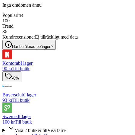
Inga omdömen ännu
Popularitet
100
Trend
86
Kundrecensioner
Ej tillräckligt med data
Hur beräknas poängen?
Kontorab
I lager
90 kr
Till butik
-8%
Buyersclub
I lager
93 kr
Till butik
Swemed
I lager
100 kr
Till butik
Visa
2
butiker
till
Visa färre