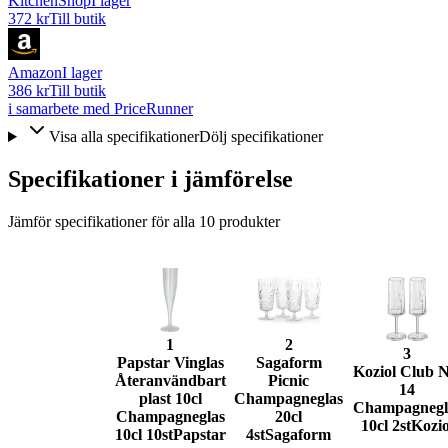
KitchenShop
I lager
372 kr
Till butik
Amazon
I lager
386 kr
Till butik
i samarbete med PriceRunner
Visa alla specifikationer
Dölj specifikationer
Specifikationer i jämförelse
Jämför specifikationer för alla
10
produkter
1
2
3
Papstar Vinglas
Sagaform
Koziol Club N
Återanvändbart
Picnic
14
plast 10cl
Champagneglas
Champagnegl
Champagneglas
20cl
10cl 2st
Kozio
10cl 10st
Papstar
4st
Sagaform