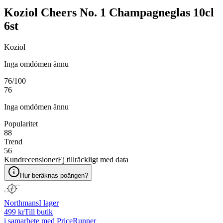
Koziol Cheers No. 1 Champagneglas 10cl
6st
Koziol
Inga omdömen ännu
76
/100
76
Inga omdömen ännu
Popularitet
88
Trend
56
Kundrecensioner
Ej tillräckligt med data
Hur beräknas poängen?
Northmans
I lager
499 kr
Till butik
i samarbete med PriceRunner