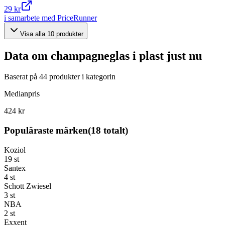
29 kr
i samarbete med PriceRunner
Visa alla
10
produkter
Data om
champagneglas i plast
just nu
Baserat på
44
produkter i kategorin
Medianpris
424 kr
Populäraste märken
(
18
totalt)
Koziol
19
st
Santex
4
st
Schott Zwiesel
3
st
NBA
2
st
Exxent