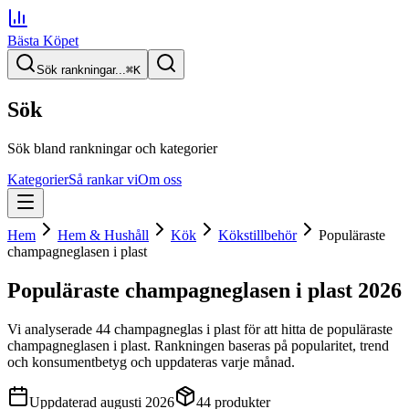
Bästa Köpet
Sök rankningar...
⌘
K
Sök
Sök bland rankningar och kategorier
Kategorier
Så rankar vi
Om oss
Hem
Hem & Hushåll
Kök
Kökstillbehör
Populäraste
champagneglasen i plast
Populäraste champagneglasen i plast
2026
Vi analyserade
44
champagneglas i plast
för att hitta
de
populäraste
champagneglasen i plast
. Rankningen baseras på popularitet, trend
och konsumentbetyg och uppdateras varje månad.
Uppdaterad
augusti 2026
44
produkter