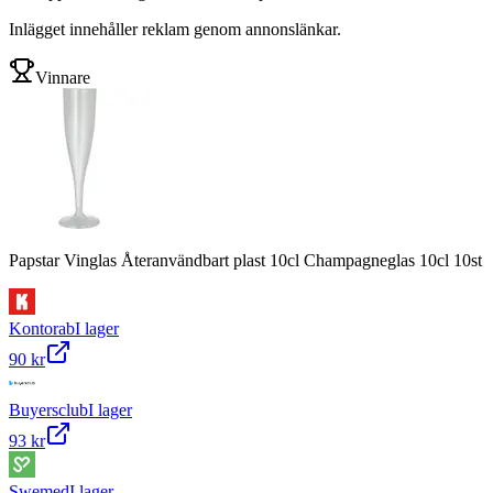
Inlägget innehåller reklam genom annonslänkar.
Vinnare
Papstar Vinglas Återanvändbart plast 10cl Champagneglas 10cl 10st
Kontorab
I lager
90 kr
Buyersclub
I lager
93 kr
Swemed
I lager