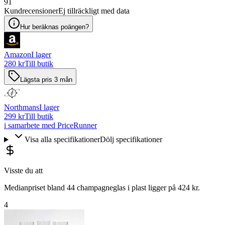
91
Kundrecensioner
Ej tillräckligt med data
Hur beräknas poängen?
Amazon
I lager
280 kr
Till butik
Lägsta pris 3 mån
Northmans
I lager
299 kr
Till butik
i samarbete med PriceRunner
Visa alla specifikationer
Dölj specifikationer
Visste du att
Medianpriset bland 44 champagneglas i plast ligger på 424 kr.
4