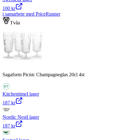
100 kr
i samarbete med PriceRunner
Tvåa
Sagaform Picnic Champagneglas 20cl 4st
Kitchentime
I lager
187 kr
Nordic Nest
I lager
187 kr