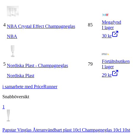
Megafynd
4
85
NBA Crystal Effect Champagneglas
I lager
30 kr
NBA
Förtältsbutiken
5
79
Nordiska Plast - Champagneglas
I lager
29 kr
Nordiska Plast
i samarbete med PriceRunner
Snabböversikt
1
Papstar Vinglas Återanvändbart plast 10cl Champagneglas 10cl 10st