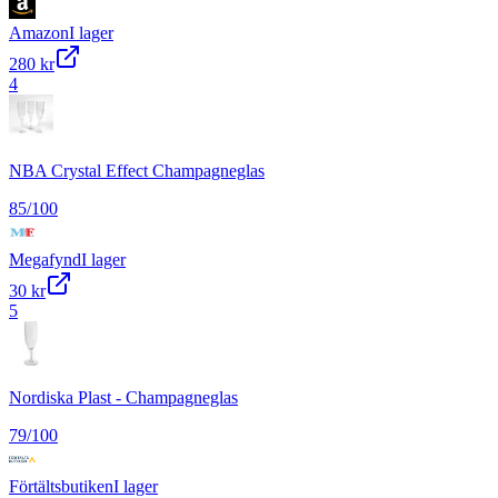
Amazon
I lager
280 kr
4
NBA Crystal Effect Champagneglas
85
/100
Megafynd
I lager
30 kr
5
Nordiska Plast - Champagneglas
79
/100
Förtältsbutiken
I lager