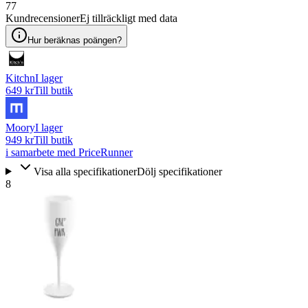
77
Kundrecensioner
Ej tillräckligt med data
Hur beräknas poängen?
Kitchn
I lager
649 kr
Till butik
Moory
I lager
949 kr
Till butik
i samarbete med PriceRunner
Visa alla specifikationer
Dölj specifikationer
8