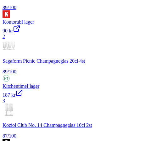
89
/100
Kontorab
I lager
90 kr
2
Sagaform Picnic Champagneglas 20cl 4st
89
/100
Kitchentime
I lager
187 kr
3
Koziol Club No. 14 Champagneglas 10cl 2st
87
/100