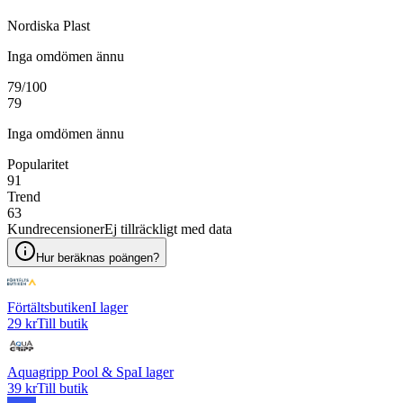
Nordiska Plast
Inga omdömen ännu
79
/100
79
Inga omdömen ännu
Popularitet
91
Trend
63
Kundrecensioner
Ej tillräckligt med data
Hur beräknas poängen?
Förtältsbutiken
I lager
29 kr
Till butik
Aquagripp Pool & Spa
I lager
39 kr
Till butik