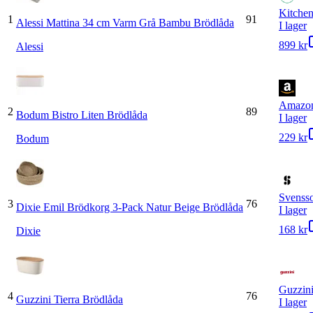
Kitchen
1
91
Alessi Mattina 34 cm Varm Grå Bambu Brödlåda
I lager
899 kr
Alessi
Amazo
2
89
Bodum Bistro Liten Brödlåda
I lager
229 kr
Bodum
Svenss
3
76
Dixie Emil Brödkorg 3-Pack Natur Beige Brödlåda
I lager
168 kr
Dixie
Guzzin
4
76
Guzzini Tierra Brödlåda
I lager