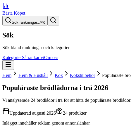
Bästa Köpet
Sök rankningar...
⌘
K
Sök
Sök bland rankningar och kategorier
Kategorier
Så rankar vi
Om oss
Hem
Hem & Hushåll
Kök
Kökstillbehör
Populäraste brö
Populäraste brödlådorna i trä
2026
Vi analyserade
24
brödlådor i trä
för att hitta
de
populäraste brödlådorn
Uppdaterad
augusti 2026
24
produkter
Inlägget innehåller reklam genom annonslänkar.