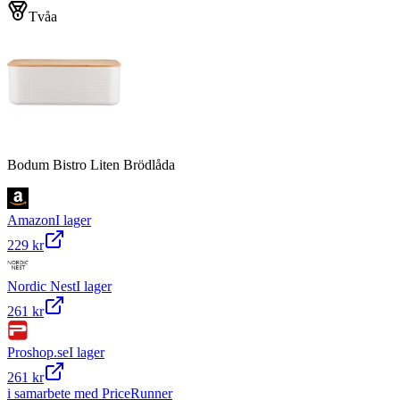
Tvåa
Bodum Bistro Liten Brödlåda
Amazon
I lager
229 kr
Nordic Nest
I lager
261 kr
Proshop.se
I lager
261 kr
i samarbete med PriceRunner