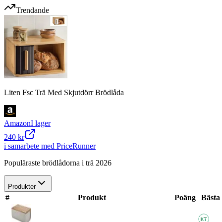
Trendande
Liten Fsc Trä Med Skjutdörr Brödlåda
Amazon
I lager
240 kr
i samarbete med PriceRunner
Populäraste brödlådorna i trä 2026
Produkter
#
Produkt
Poäng
Bästa