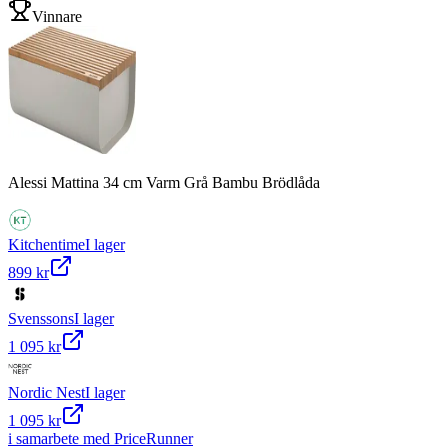
Vinnare
Alessi Mattina 34 cm Varm Grå Bambu Brödlåda
Kitchentime
I lager
899 kr
Svenssons
I lager
1 095 kr
Nordic Nest
I lager
1 095 kr
i samarbete med PriceRunner