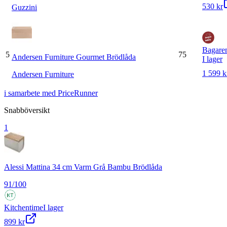
530 kr
Guzzini
Bagare
5
75
Andersen Furniture Gourmet Brödlåda
I lager
1 599 k
Andersen Furniture
i samarbete med PriceRunner
Snabböversikt
1
Alessi Mattina 34 cm Varm Grå Bambu Brödlåda
91
/100
Kitchentime
I lager
899 kr