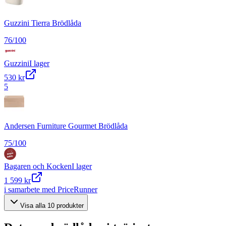
Guzzini Tierra Brödlåda
76
/100
Guzzini
I lager
530 kr
5
Andersen Furniture Gourmet Brödlåda
75
/100
Bagaren och Kocken
I lager
1 599 kr
i samarbete med PriceRunner
Visa alla
10
produkter