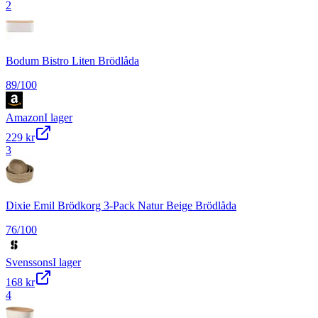
2
Bodum Bistro Liten Brödlåda
89
/100
Amazon
I lager
229 kr
3
Dixie Emil Brödkorg 3-Pack Natur Beige Brödlåda
76
/100
Svenssons
I lager
168 kr
4