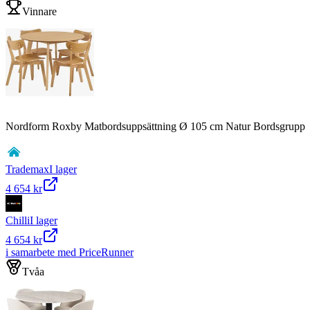
Vinnare
Nordform Roxby Matbordsuppsättning Ø 105 cm Natur Bordsgrupp
Trademax
I lager
4 654 kr
Chilli
I lager
4 654 kr
i samarbete med PriceRunner
Tvåa