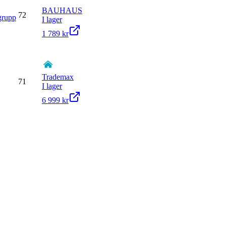
BAUHAUS
72
grupp
I lager
1 789 kr
Trademax
71
I lager
6 999 kr