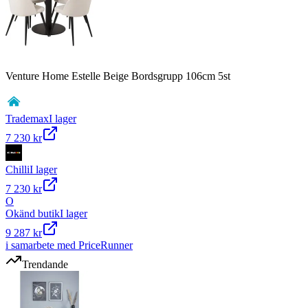
Venture Home Estelle Beige Bordsgrupp 106cm 5st
Trademax
I lager
7 230 kr
Chilli
I lager
7 230 kr
O
Okänd butik
I lager
9 287 kr
i samarbete med PriceRunner
Trendande