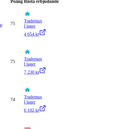
Poäng
Bästa erbjudande
Trademax
75
pp
I lager
4 654 kr
Trademax
75
I lager
7 230 kr
Trademax
74
I lager
6 102 kr