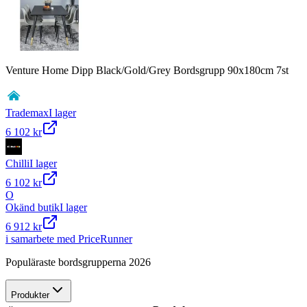
Venture Home Dipp Black/Gold/Grey Bordsgrupp 90x180cm 7st
Trademax
I lager
6 102 kr
Chilli
I lager
6 102 kr
O
Okänd butik
I lager
6 912 kr
i samarbete med PriceRunner
Populäraste bordsgrupperna 2026
Produkter