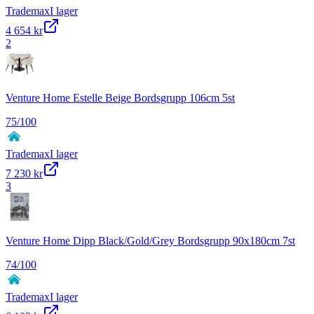
Trademax
I lager
4 654 kr
2
Venture Home Estelle Beige Bordsgrupp 106cm 5st
75
/100
Trademax
I lager
7 230 kr
3
Venture Home Dipp Black/Gold/Grey Bordsgrupp 90x180cm 7st
74
/100
Trademax
I lager