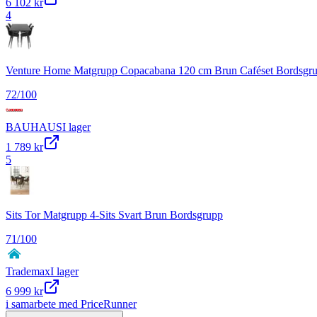
6 102 kr
4
Venture Home Matgrupp Copacabana 120 cm Brun Caféset Bordsgr
72
/100
BAUHAUS
I lager
1 789 kr
5
Sits Tor Matgrupp 4-Sits Svart Brun Bordsgrupp
71
/100
Trademax
I lager
6 999 kr
i samarbete med PriceRunner