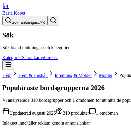
Bästa Köpet
Sök rankningar...
⌘
K
Sök
Sök bland rankningar och kategorier
Kategorier
Så rankar vi
Om oss
Hem
Hem & Hushåll
Inredning & Möbler
Möbler
Popul
Populäraste bordsgrupperna
2026
Vi analyserade
310
bordsgrupper
och 1 omdömen
för att hitta
de
popu
Uppdaterad
augusti 2026
310
produkter
1
omdömen
Inlägget innehåller reklam genom annonslänkar.