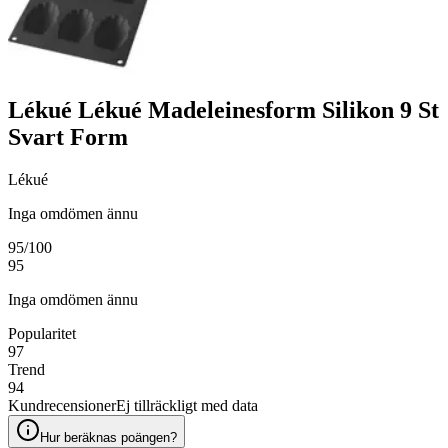
Lékué Lékué Madeleinesform Silikon 9 St
Svart Form
Lékué
Inga omdömen ännu
95
/100
95
Inga omdömen ännu
Popularitet
97
Trend
94
Kundrecensioner
Ej tillräckligt med data
Hur beräknas poängen?