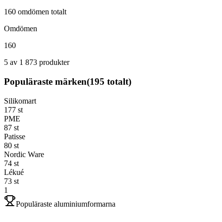
160 omdömen totalt
Omdömen
160
5 av 1 873 produkter
Populäraste märken
(
195
totalt)
Silikomart
177
st
PME
87
st
Patisse
80
st
Nordic Ware
74
st
Lékué
73
st
1
Populäraste aluminiumformarna