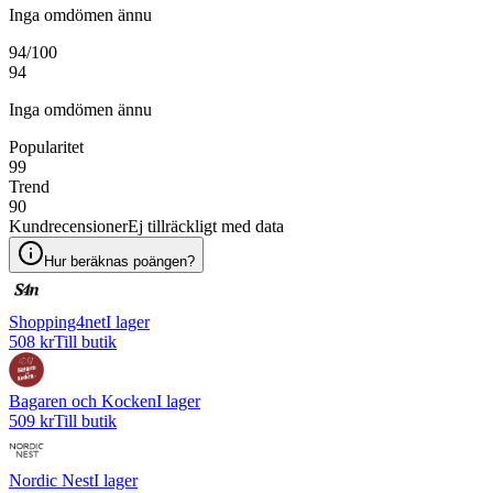
Inga omdömen ännu
94
/100
94
Inga omdömen ännu
Popularitet
99
Trend
90
Kundrecensioner
Ej tillräckligt med data
Hur beräknas poängen?
Shopping4net
I lager
508 kr
Till butik
Bagaren och Kocken
I lager
509 kr
Till butik
Nordic Nest
I lager