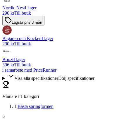
Nordic Nest
I lager
290 kr
Till butik
Lägsta pris 3 mån
Bagaren och Kocken
I lager
290 kr
Till butik
Boozt
I lager
396 kr
Till butik
i samarbete med PriceRunner
Visa alla specifikationer
Dölj specifikationer
Vinnare i
1
kategori
1
.
Bästa springformen
5