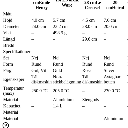
cm
Emile
28 cm
Le
20
Ware
Henry
Creuset
cm
Heirol
Mått
Höjd
4.0 cm
5.7 cm
4.5 cm
7.6 cm
Diameter
24.0 cm
22.2 cm
28.0 cm
20.0 cm
Vikt
–
498.9 g
–
–
Längd
–
–
29.6 cm
–
Bredd
–
–
–
–
Specifikationer
Set
Nej
Nej
Nej
Nej
Form
Rund
Rund
Rund
Rund
Färg
Gul, Vit
Guld
Rosa
Silver
Tål
Non-
Tål
Avtagbar
Egenskaper
diskmaskin
stickbeläggning
diskmaskin
botten
Temperatur
250.0 °C
205.0 °C
–
230.0 °C
(max)
Material
–
Aluminium
Stengods
–
Kapacitet
–
1.4 L
–
–
Material
Material
–
–
–
Aluminium