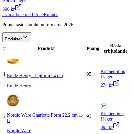
Boozt
I lager
396 kr
i samarbete med PriceRunner
Populäraste aluminiumformarna 2026
Produkter
Bästa
#
Produkt
Poäng
erbjudande
KitchenShop
1
95
Emile Henry - Pajform 24 cm
I lager
274 kr
Emile Henry
Kitchentime
Nordic Ware Charlotte Form 22.2 cm 1.4
2
95
I lager
L
393 kr
Nordic Ware