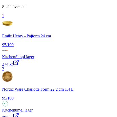
Snabböversikt
1
Emile Henry - Pajform 24 cm
95
/100
KitchenShop
I lager
274 kr
2
Nordic Ware Charlotte Form 22.2 cm 1.4 L
95
/100
Kitchentime
I lager