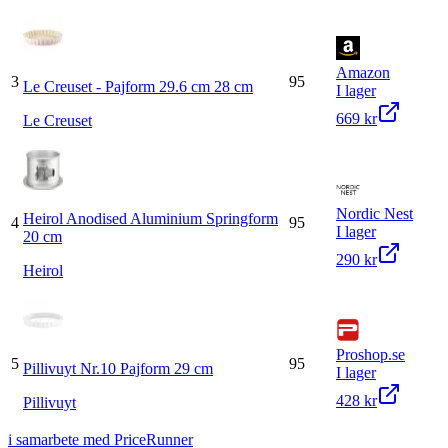
Amazon
3
95
Le Creuset - Pajform 29.6 cm 28 cm
I lager
669 kr
Le Creuset
Nordic Nest
Heirol Anodised Aluminium Springform
4
95
I lager
20 cm
290 kr
Heirol
Proshop.se
5
95
Pillivuyt Nr.10 Pajform 29 cm
I lager
428 kr
Pillivuyt
i samarbete med PriceRunner