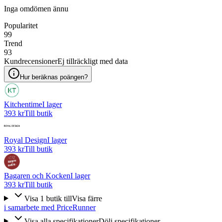
Inga omdömen ännu
Popularitet
99
Trend
93
Kundrecensioner
Ej tillräckligt med data
Hur beräknas poängen?
Kitchentime
I lager
393 kr
Till butik
Royal Design
I lager
393 kr
Till butik
Bagaren och Kocken
I lager
393 kr
Till butik
Visa
1
butik
till
Visa färre
i samarbete med PriceRunner
Visa alla specifikationer
Dölj specifikationer