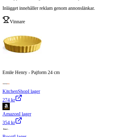
Inlägget innehåller reklam genom annonslänkar.
Vinnare
Emile Henry - Pajform 24 cm
KitchenShop
I lager
274 kr
Amazon
I lager
354 kr
Boozt
I lager