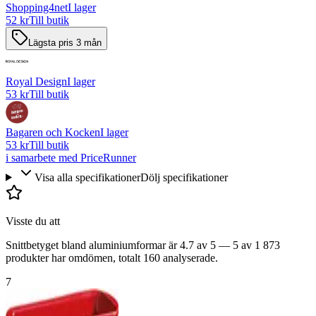
Shopping4net
I lager
52 kr
Till butik
Lägsta pris 3 mån
Royal Design
I lager
53 kr
Till butik
Bagaren och Kocken
I lager
53 kr
Till butik
i samarbete med PriceRunner
Visa alla specifikationer
Dölj specifikationer
Visste du att
Snittbetyget bland aluminiumformar är 4.7 av 5 — 5 av 1 873
produkter har omdömen, totalt 160 analyserade.
7