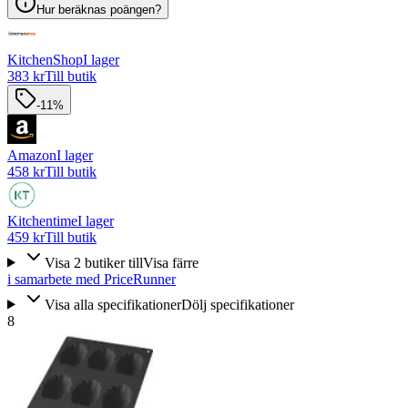
Hur beräknas poängen?
KitchenShop
I lager
383 kr
Till butik
-11%
Amazon
I lager
458 kr
Till butik
Kitchentime
I lager
459 kr
Till butik
Visa
2
butiker
till
Visa färre
i samarbete med PriceRunner
Visa alla specifikationer
Dölj specifikationer
8