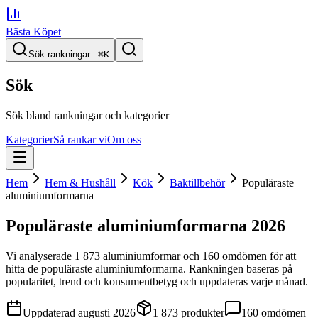
Bästa Köpet
Sök rankningar...
⌘
K
Sök
Sök bland rankningar och kategorier
Kategorier
Så rankar vi
Om oss
Hem
Hem & Hushåll
Kök
Baktillbehör
Populäraste
aluminiumformarna
Populäraste aluminiumformarna
2026
Vi analyserade
1 873
aluminiumformar
och 160 omdömen
för att
hitta
de
populäraste aluminiumformarna
. Rankningen baseras på
popularitet, trend och konsumentbetyg och uppdateras varje månad.
Uppdaterad
augusti 2026
1 873
produkter
160
omdömen