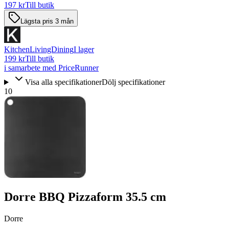
197 kr
Till butik
Lägsta pris 3 mån
KitchenLivingDining
I lager
199 kr
Till butik
i samarbete med PriceRunner
Visa alla specifikationer
Dölj specifikationer
10
Dorre BBQ Pizzaform 35.5 cm
Dorre