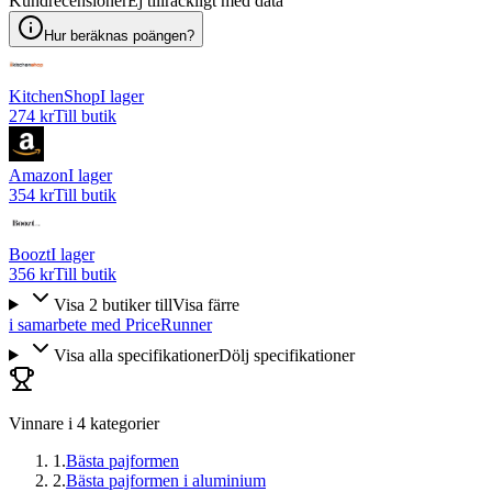
Kundrecensioner
Ej tillräckligt med data
Hur beräknas poängen?
KitchenShop
I lager
274 kr
Till butik
Amazon
I lager
354 kr
Till butik
Boozt
I lager
356 kr
Till butik
Visa
2
butiker
till
Visa färre
i samarbete med PriceRunner
Visa alla specifikationer
Dölj specifikationer
Vinnare i
4
kategorier
1
.
Bästa pajformen
2
.
Bästa pajformen i aluminium