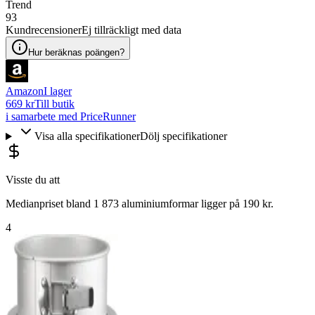
Trend
93
Kundrecensioner
Ej tillräckligt med data
Hur beräknas poängen?
Amazon
I lager
669 kr
Till butik
i samarbete med PriceRunner
Visa alla specifikationer
Dölj specifikationer
Visste du att
Medianpriset bland 1 873 aluminiumformar ligger på 190 kr.
4