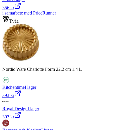
356 kr
i samarbete med PriceRunner
Tvåa
Nordic Ware Charlotte Form 22.2 cm 1.4 L
Kitchentime
I lager
393 kr
Royal Design
I lager
393 kr