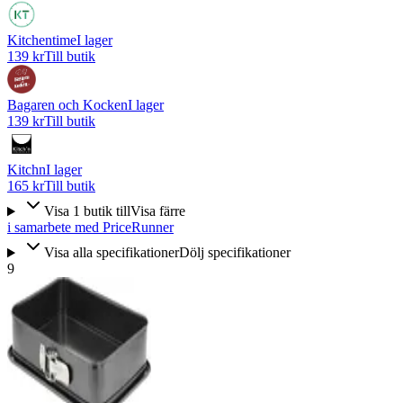
Kitchentime
I lager
139 kr
Till butik
Bagaren och Kocken
I lager
139 kr
Till butik
Kitchn
I lager
165 kr
Till butik
Visa
1
butik
till
Visa färre
i samarbete med PriceRunner
Visa alla specifikationer
Dölj specifikationer
9