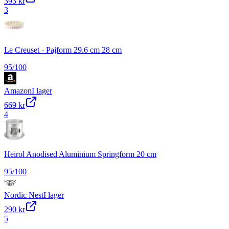
393 kr
3
Le Creuset - Pajform 29.6 cm 28 cm
95
/100
Amazon
I lager
669 kr
4
Heirol Anodised Aluminium Springform 20 cm
95
/100
Nordic Nest
I lager
290 kr
5