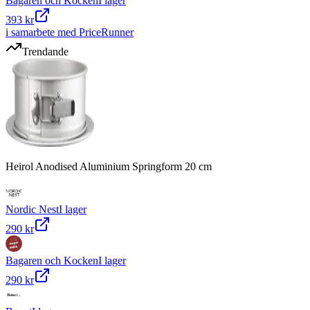
Bagaren och Kocken
I lager
393 kr
i samarbete med PriceRunner
Trendande
Heirol Anodised Aluminium Springform 20 cm
Nordic Nest
I lager
290 kr
Bagaren och Kocken
I lager
290 kr