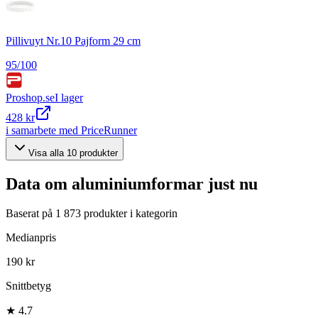
Pillivuyt Nr.10 Pajform 29 cm
95
/100
Proshop.se
I lager
428 kr
i samarbete med PriceRunner
Visa alla
10
produkter
Data om
aluminiumformar
just nu
Baserat på
1 873
produkter i kategorin
Medianpris
190 kr
Snittbetyg
★ 4.7