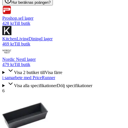
Hur beräknas poängen?
Proshop.se
I lager
428 kr
Till butik
KitchenLivingDining
I lager
469 kr
Till butik
Nordic Nest
I lager
479 kr
Till butik
Visa
2
butiker
till
Visa färre
i samarbete med PriceRunner
Visa alla specifikationer
Dölj specifikationer
6