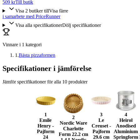
509 kr
Till butik
Visa
2
butiker
till
Visa färre
i samarbete med PriceRunner
Visa alla specifikationer
Dölj specifikationer
Vinnare i
1
kategori
1
.
Bästa pizzaformen
Specifikationer i jämförelse
Jämför specifikationer för alla
10
produkter
1
3
4
2
Emile
Le
Heirol
Nordic Ware
Henry -
Creuset -
Anodised
Charlotte
Pajform
Pajform
Aluminium
Form 22.2 cm
24
29.6 cm
Springform
1.4 L
Nordic