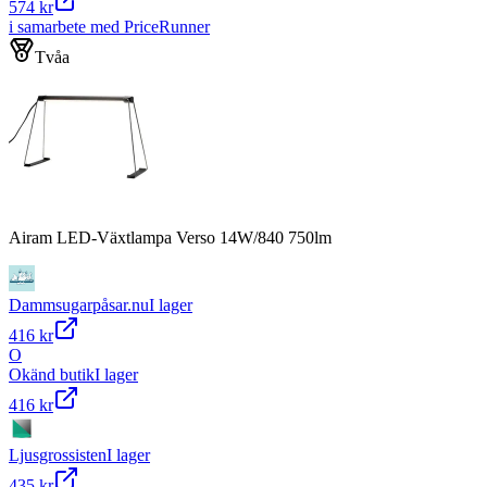
574 kr
i samarbete med PriceRunner
Tvåa
Airam LED-Växtlampa Verso 14W/840 750lm
Dammsugarpåsar.nu
I lager
416 kr
O
Okänd butik
I lager
416 kr
Ljusgrossisten
I lager
435 kr