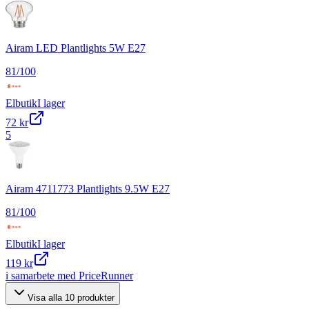
Airam LED Plantlights 5W E27
81
/100
Elbutik
I lager
72 kr
5
Airam 4711773 Plantlights 9.5W E27
81
/100
Elbutik
I lager
119 kr
i samarbete med PriceRunner
Visa alla
10
produkter