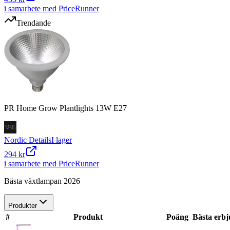
i samarbete med PriceRunner
Trendande
PR Home Grow Plantlights 13W E27
Nordic Details
I lager
294 kr
i samarbete med PriceRunner
Bästa växtlampan 2026
Produkter
#
Produkt
Poäng
Bästa erb