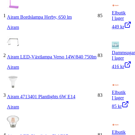
Elbutik
1
85
Airam Bordslampa Herby, 650 lm
I lager
449 kr
Airam
Dammsugarp
2
83
Airam LED-Växtlampa Verso 14W/840 750lm
I lager
416 kr
Airam
Elbutik
3
83
Airam 4713401 Plantlights 6W E14
I lager
85 kr
Airam
Elbutik
4
81