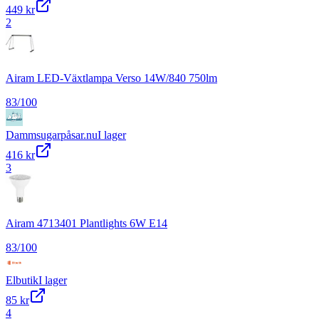
449 kr
2
Airam LED-Växtlampa Verso 14W/840 750lm
83
/100
Dammsugarpåsar.nu
I lager
416 kr
3
Airam 4713401 Plantlights 6W E14
83
/100
Elbutik
I lager
85 kr
4