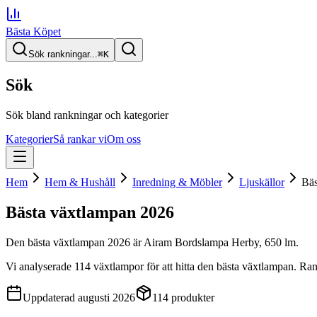
Bästa Köpet
Sök rankningar...
⌘
K
Sök
Sök bland rankningar och kategorier
Kategorier
Så rankar vi
Om oss
Hem
Hem & Hushåll
Inredning & Möbler
Ljuskällor
Bäs
Bästa växtlampan
2026
Den
bästa växtlampan
2026
är
Airam Bordslampa Herby, 650 lm
.
Vi analyserade
114
växtlampor
för att hitta
den
bästa växtlampan
. Ran
Uppdaterad
augusti 2026
114
produkter