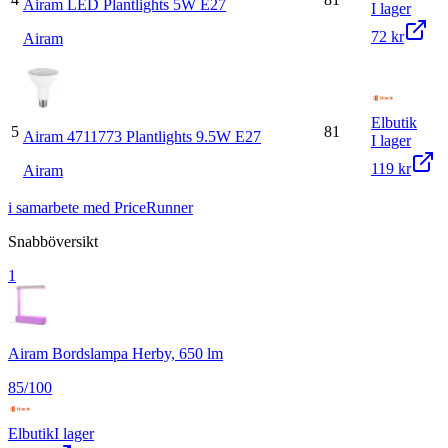
Airam LED Plantlights 5W E27
I lager
72 kr
Airam
Elbutik
5
81
Airam 4711773 Plantlights 9.5W E27
I lager
119 kr
Airam
i samarbete med PriceRunner
Snabböversikt
1
Airam Bordslampa Herby, 650 lm
85
/100
Elbutik
I lager