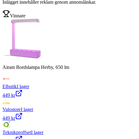
Inlägget innehåller reklam genom annonslänkar.
Vinnare
Airam Bordslampa Herby, 650 lm
Elbutik
I lager
449 kr
Valostore
I lager
449 kr
Teknikproffset
I lager