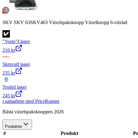
SKV SKV 63SKV463 Växelspaksknopp Växelknopp 6-växlad
"Vorto"
I lager
216 kr
Skruvat
I lager
235 kr
Trodo
I lager
245 kr
i samarbete med PriceRunner
Bästa växelspaksknoppen 2026
Produkter
#
Produkt
P