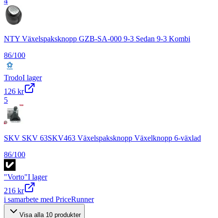
4
NTY Växelspaksknopp GZB-SA-000 9-3 Sedan 9-3 Kombi
86
/100
Trodo
I lager
126 kr
5
SKV SKV 63SKV463 Växelspaksknopp Växelknopp 6-växlad
86
/100
"Vorto"
I lager
216 kr
i samarbete med PriceRunner
Visa alla
10
produkter