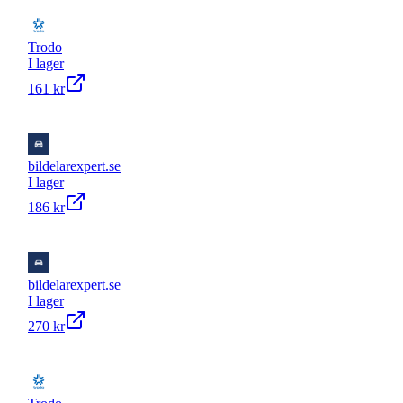
Trodo
I lager
161 kr
bildelarexpert.se
I lager
186 kr
bildelarexpert.se
I lager
270 kr