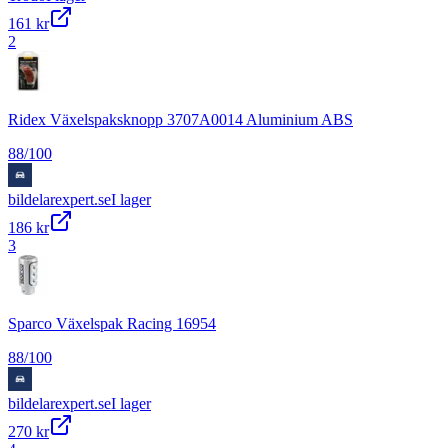
161 kr
2
Ridex Växelspaksknopp 3707A0014 Aluminium ABS
88
/100
bildelarexpert.se
I lager
186 kr
3
Sparco Växelspak Racing 16954
88
/100
bildelarexpert.se
I lager
270 kr