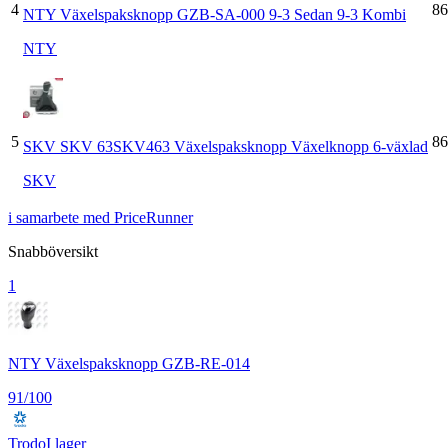
4
86
NTY Växelspaksknopp GZB-SA-000 9-3 Sedan 9-3 Kombi
NTY
5
86
SKV SKV 63SKV463 Växelspaksknopp Växelknopp 6-växlad
SKV
i samarbete med PriceRunner
Snabböversikt
1
NTY Växelspaksknopp GZB-RE-014
91
/100
Trodo
I lager