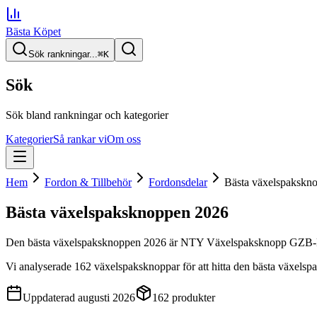
Bästa Köpet
Sök rankningar...
⌘
K
Sök
Sök bland rankningar och kategorier
Kategorier
Så rankar vi
Om oss
Hem
Fordon & Tillbehör
Fordonsdelar
Bästa växelspakskn
Bästa växelspaksknoppen
2026
Den
bästa växelspaksknoppen
2026
är
NTY Växelspaksknopp GZB
Vi analyserade
162
växelspaksknoppar
för att hitta
den
bästa växelsp
Uppdaterad
augusti 2026
162
produkter