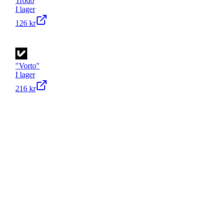
Trodo
I lager
126 kr
"Vorto"
I lager
216 kr