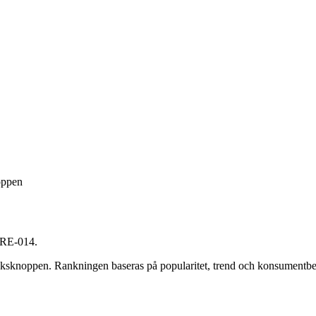
oppen
-RE-014
.
aksknoppen
. Rankningen baseras på popularitet, trend och konsumentb