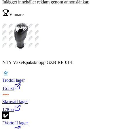
Inlägget innehåller reklam genom annonslänkar.
Vinnare
NTY Växelspaksknopp GZB-RE-014
Trodo
I lager
161 kr
Skruvat
I lager
178 kr
"Vorto"
I lager