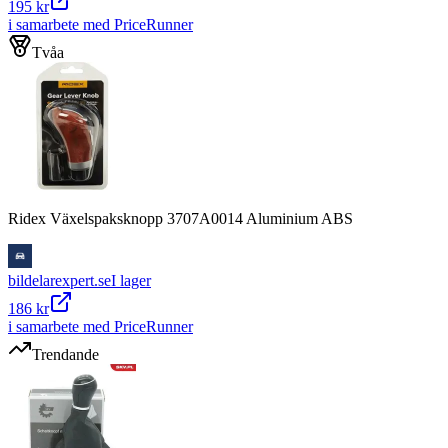
195 kr
i samarbete med PriceRunner
Tvåa
Ridex Växelspaksknopp 3707A0014 Aluminium ABS
bildelarexpert.se
I lager
186 kr
i samarbete med PriceRunner
Trendande