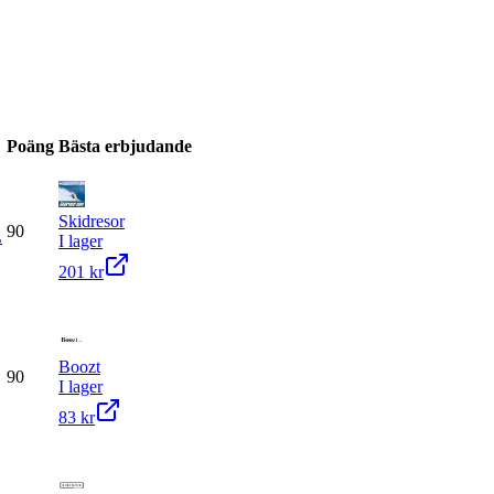
Poäng
Bästa erbjudande
Skidresor
90
L
I lager
201 kr
Boozt
90
I lager
83 kr