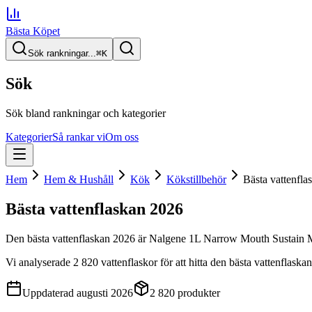
Bästa Köpet
Sök rankningar...
⌘
K
Sök
Sök bland rankningar och kategorier
Kategorier
Så rankar vi
Om oss
Hem
Hem & Hushåll
Kök
Kökstillbehör
Bästa vattenfla
Bästa vattenflaskan
2026
Den
bästa vattenflaskan
2026
är
Nalgene 1L Narrow Mouth Sustain M
Vi analyserade
2 820
vattenflaskor
för att hitta
den
bästa vattenflaskan
Uppdaterad
augusti 2026
2 820
produkter