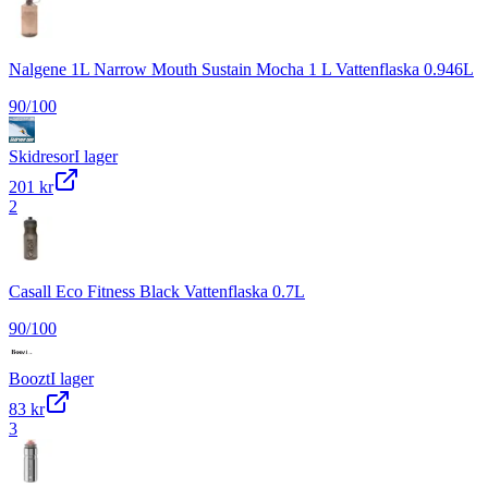
Nalgene 1L Narrow Mouth Sustain Mocha 1 L Vattenflaska 0.946L
90
/100
Skidresor
I lager
201 kr
2
Casall Eco Fitness Black Vattenflaska 0.7L
90
/100
Boozt
I lager
83 kr
3