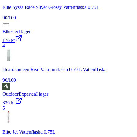
Elite Syssa Race Silver Glossy Vattenflaska 0.75L
90
/100
Bikester
I lager
176 kr
4
klean-kanteen Rise Vakuumflaska 0.59 L Vattenflaska
90
/100
OutdoorExperten
I lager
336 kr
5
Elite Jet Vattenflaska 0.75L