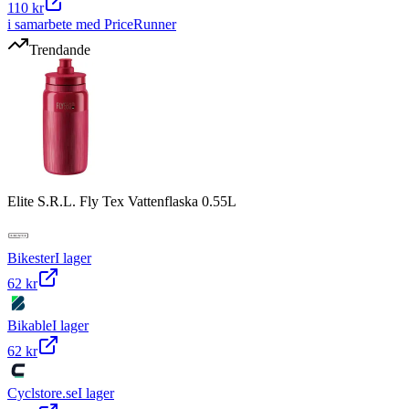
110 kr
i samarbete med PriceRunner
Trendande
Elite S.R.L. Fly Tex Vattenflaska 0.55L
Bikester
I lager
62 kr
Bikable
I lager
62 kr
Cyclstore.se
I lager