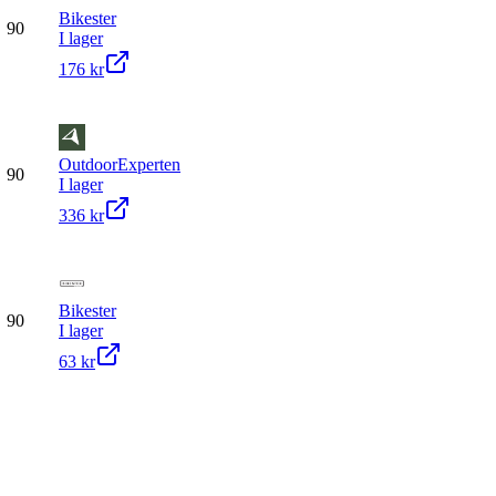
Bikester
90
I lager
176 kr
OutdoorExperten
90
I lager
336 kr
Bikester
90
I lager
63 kr