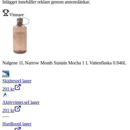
Inlägget innehåller reklam genom annonslänkar.
Vinnare
Nalgene 1L Narrow Mouth Sustain Mocha 1 L Vattenflaska 0.946L
Skidresor
I lager
201 kr
Aktivvinter.se
I lager
201 kr
Hardloop
I lager