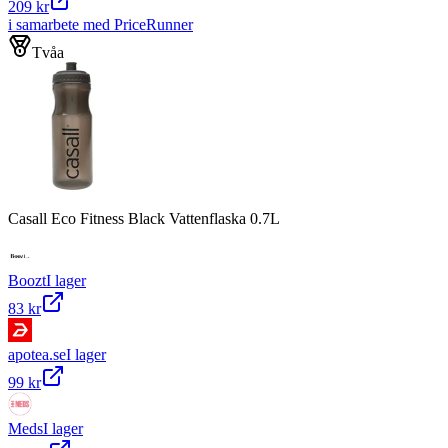
209 kr
i samarbete med PriceRunner
Tvåa
Casall Eco Fitness Black Vattenflaska 0.7L
Boozt
I lager
83 kr
apotea.se
I lager
99 kr
Meds
I lager