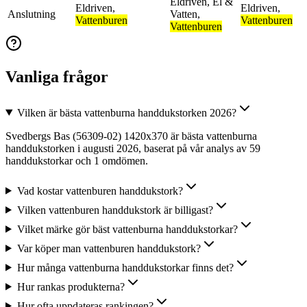
Eldriven
,
El &
Eldriven
,
Eldriven
,
Anslutning
Vatten
,
Vattenburen
Vattenburen
Vattenburen
Vanliga frågor
Vilken är bästa vattenburna handdukstorken 2026?
Svedbergs Bas (56309-02) 1420x370 är bästa vattenburna
handdukstorken i augusti 2026, baserat på vår analys av 59
handdukstorkar och 1 omdömen.
Vad kostar vattenburen handdukstork?
Vilken vattenburen handdukstork är billigast?
Vilket märke gör bäst vattenburna handdukstorkar?
Var köper man vattenburen handdukstork?
Hur många vattenburna handdukstorkar finns det?
Hur rankas produkterna?
Hur ofta uppdateras rankingen?