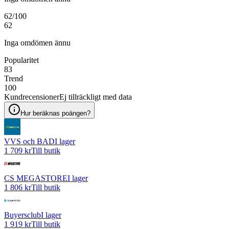
62
/100
62
Inga omdömen ännu
Popularitet
83
Trend
100
Kundrecensioner
Ej tillräckligt med data
Hur beräknas poängen?
VVS och BAD
I lager
1 709 kr
Till butik
CS MEGASTORE
I lager
1 806 kr
Till butik
Buyersclub
I lager
1 919 kr
Till butik