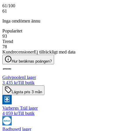
61
/100
61
Inga omdömen ännu
Popularitet
93
Trend
78
Kundrecensioner
Ej tillräckligt med data
Hur beräknas poängen?
Golvpoolen
I lager
3 435 kr
Till butik
Lägsta pris 3 mån
Varbergs Trä
I lager
4 059 kr
Till butik
Badhuset
I lager