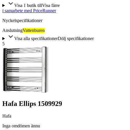
Visa
1
butik
till
Visa färre
i samarbete med PriceRunner
Nyckelspecifikationer
Anslutning
Vattenburen
Visa alla specifikationer
Dölj specifikationer
5
Hafa Ellips 1509929
Hafa
Inga omdömen ännu