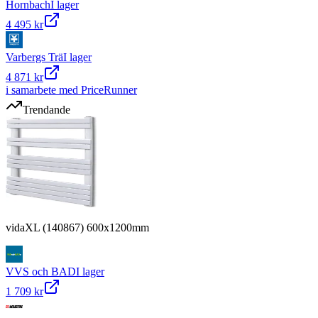
Hornbach
I lager
4 495 kr
Varbergs Trä
I lager
4 871 kr
i samarbete med PriceRunner
Trendande
vidaXL (140867) 600x1200mm
VVS och BAD
I lager
1 709 kr