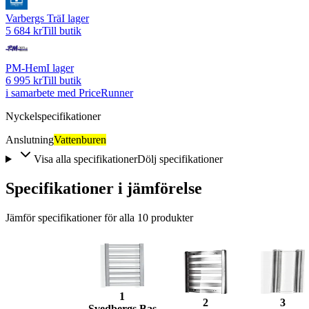
Varbergs Trä
I lager
5 684 kr
Till butik
PM-Hem
I lager
6 995 kr
Till butik
i samarbete med PriceRunner
Nyckelspecifikationer
Anslutning
Vattenburen
Visa alla specifikationer
Dölj specifikationer
Specifikationer i jämförelse
Jämför specifikationer för alla
10
produkter
1
2
3
Svedbergs Bas