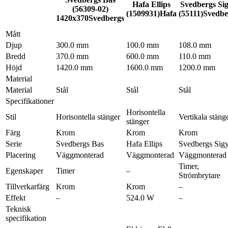
Hafa Ellips
Svedbergs Si
(56309-02)
(1509931)
Hafa
(55111)
Svedbe
1420x370
Svedbergs
Mått
Djup
300.0 mm
100.0 mm
108.0 mm
Bredd
370.0 mm
600.0 mm
110.0 mm
Höjd
1420.0 mm
1600.0 mm
1200.0 mm
Material
Material
Stål
Stål
Stål
Specifikationer
Horisontella
Stil
Horisontella stänger
Vertikala stäng
stänger
Färg
Krom
Krom
Krom
Serie
Svedbergs Bas
Hafa Ellips
Svedbergs Sig
Placering
Väggmonterad
Väggmonterad
Väggmonterad
Timer,
Egenskaper
Timer
–
Strömbrytare
Tillverkarfärg
Krom
Krom
–
Effekt
–
524.0 W
–
Teknisk
specifikation