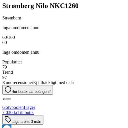
Strømberg Nilo NKC1260
Strømberg
Inga omdömen ännu
60
/100
60
Inga omdömen ännu
Popularitet
79
Trend
97
Kundrecensioner
Ej tillräckligt med data
Hur beräknas poängen?
Golvpoolen
I lager
7 030 kr
Till butik
Lägsta pris 3 mån