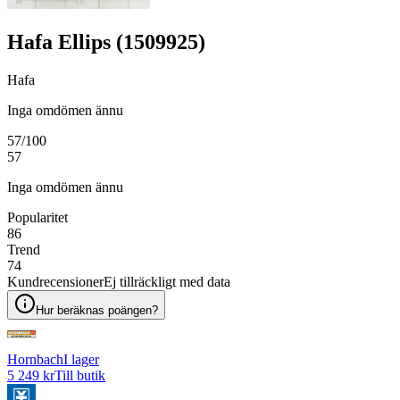
Hafa Ellips (1509925)
Hafa
Inga omdömen ännu
57
/100
57
Inga omdömen ännu
Popularitet
86
Trend
74
Kundrecensioner
Ej tillräckligt med data
Hur beräknas poängen?
Hornbach
I lager
5 249 kr
Till butik