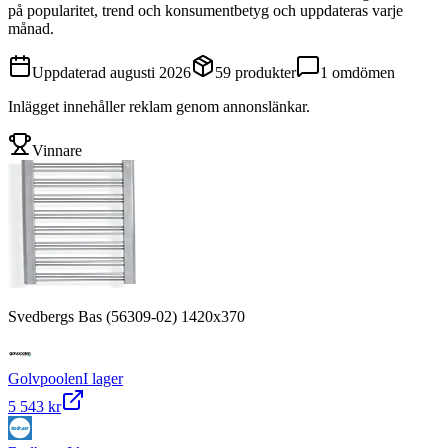
på popularitet, trend och konsumentbetyg och uppdateras varje
månad.
Uppdaterad
augusti 2026
59
produkter
1
omdömen
Inlägget innehåller reklam genom annonslänkar.
Vinnare
Svedbergs Bas (56309-02) 1420x370
Golvpoolen
I lager
5 543 kr