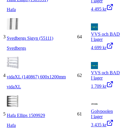
I lager
4 495 kr
Hafa
VVS och BAD
3
64
Svedbergs Sigyn (55111)
I lager
4 699 kr
Svedbergs
VVS och BAD
4
62
vidaXL (140867) 600x1200mm
I lager
1 709 kr
vidaXL
Golvpoolen
5
61
Hafa Ellips 1509929
I lager
3 435 kr
Hafa