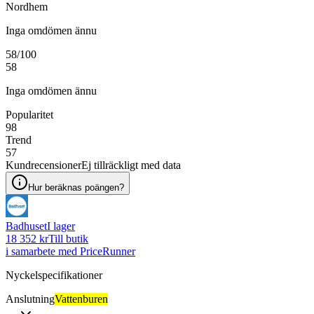
Nordhem
Inga omdömen ännu
58
/100
58
Inga omdömen ännu
Popularitet
98
Trend
57
Kundrecensioner
Ej tillräckligt med data
Hur beräknas poängen?
Badhuset
I lager
18 352 kr
Till butik
i samarbete med PriceRunner
Nyckelspecifikationer
Anslutning
Vattenburen