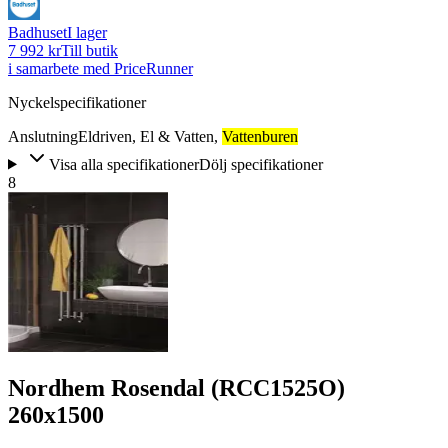
Badhuset
I lager
7 992 kr
Till butik
i samarbete med PriceRunner
Nyckelspecifikationer
Anslutning
Eldriven
,
El & Vatten
,
Vattenburen
Visa alla specifikationer
Dölj specifikationer
8
Nordhem Rosendal (RCC1525O)
260x1500