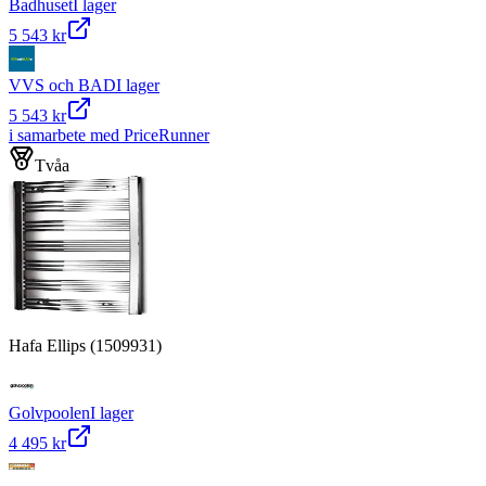
Badhuset
I lager
5 543 kr
VVS och BAD
I lager
5 543 kr
i samarbete med PriceRunner
Tvåa
Hafa Ellips (1509931)
Golvpoolen
I lager
4 495 kr