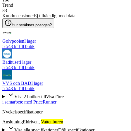
Trend
83
Kundrecensioner
Ej tillräckligt med data
Hur beräknas poängen?
Golvpoolen
I lager
5 543 kr
Till butik
Badhuset
I lager
5 543 kr
Till butik
VVS och BAD
I lager
5 543 kr
Till butik
Visa
2
butiker
till
Visa färre
i samarbete med PriceRunner
Nyckelspecifikationer
Anslutning
Eldriven
,
Vattenburen
Visa alla specifikationer
Dölj specifikationer