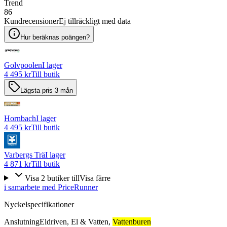
Trend
86
Kundrecensioner
Ej tillräckligt med data
Hur beräknas poängen?
Golvpoolen
I lager
4 495 kr
Till butik
Lägsta pris 3 mån
Hornbach
I lager
4 495 kr
Till butik
Varbergs Trä
I lager
4 871 kr
Till butik
Visa
2
butiker
till
Visa färre
i samarbete med PriceRunner
Nyckelspecifikationer
Anslutning
Eldriven
,
El & Vatten
,
Vattenburen