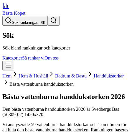
Bästa Köpet
Sök rankningar...
⌘
K
Sök
Sök bland rankningar och kategorier
Kategorier
Så rankar vi
Om oss
Hem
Hem & Hushåll
Badrum & Bastu
Handdukstorkar
Bästa vattenburna handdukstorken
Bästa vattenburna handdukstorken
2026
Den
bästa vattenburna handdukstorken
2026
är
Svedbergs Bas
(56309-02) 1420x370
.
Vi analyserade
59
vattenburna handdukstorkar
och 1 omdömen
för
att hitta
den
bästa vattenburna handdukstorken
. Rankningen baseras