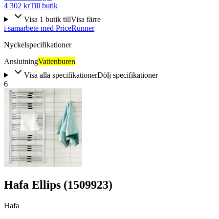
4 302 kr
Till butik
Visa
1
butik
till
Visa färre
i samarbete med PriceRunner
Nyckelspecifikationer
Anslutning
Vattenburen
Visa alla specifikationer
Dölj specifikationer
6
Hafa Ellips (1509923)
Hafa