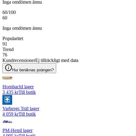
Inga omdömen ännu
60
/100
60
Inga omdömen ännu
Popularitet
91
Trend
76
Kundrecensioner
Ej tillräckligt med data
Hur beräknas poängen?
Hornbach
I lager
3 435 kr
Till butik
Varbergs Trä
I lager
4 059 kr
Till butik
PM-Hem
I lager
4 995 kr
Till butik