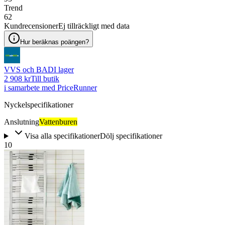
Trend
62
Kundrecensioner
Ej tillräckligt med data
Hur beräknas poängen?
VVS och BAD
I lager
2 908 kr
Till butik
i samarbete med PriceRunner
Nyckelspecifikationer
Anslutning
Vattenburen
Visa alla specifikationer
Dölj specifikationer
10