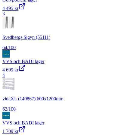
4 495 kr
3
Svedbergs Sigyn (55111)
64
/100
VVS och BAD
I lager
4 699 kr
4
vidaXL (140867) 600x1200mm
62
/100
VVS och BAD
I lager
1 709 kr