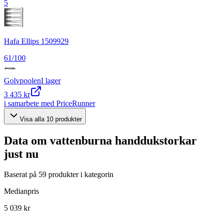
5
Hafa Ellips 1509929
61
/100
Golvpoolen
I lager
3 435 kr
i samarbete med PriceRunner
Visa alla
10
produkter
Data om
vattenburna handdukstorkar
just nu
Baserat på
59
produkter i kategorin
Medianpris
5 039 kr