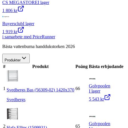
CS MEGASTORE
I lager
1 806 kr
Buyersclub
I lager
1 919 kr
i samarbete med PriceRunner
Bästa vattenburna handdukstorken 2026
Produkter
#
Produkt
Poäng
Bästa erbjudande
Golvpoolen
1
66
Svedbergs Bas (56309-02) 1420x370
I lager
5 543 kr
Svedbergs
Golvpoolen
2
65
Hafa Ellips (1509931)