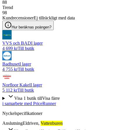
88
Trend
98
Kundrecensioner
Ej tillräckligt med data
Hur beräknas poängen?
VVS och BAD
I lager
4 699 kr
Till butik
Badhuset
I lager
4 755 kr
Till butik
Norfloor Kakel
I lager
5 112 kr
Till butik
Visa
1
butik
till
Visa färre
i samarbete med PriceRunner
Nyckelspecifikationer
Anslutning
Eldriven
,
Vattenburen