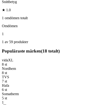
Snittbetyg
★ 1.0
1 omdömen totalt
Omdömen
1
1 av 59 produkter
Populäraste märken
(
18
totalt)
vidaXL
8
st
Nordhem
8
st
TVS
7
st
Hafa
6
st
Somatherm
5
st
1