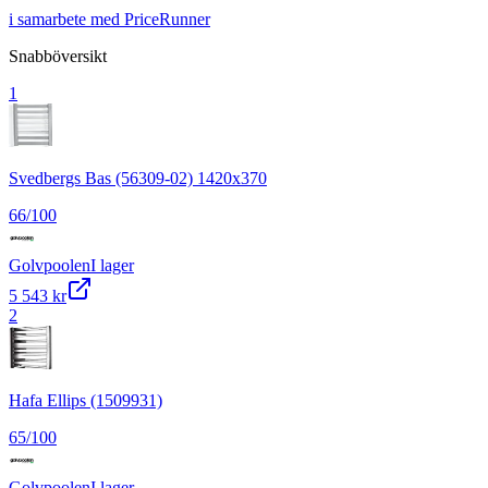
i samarbete med PriceRunner
Snabböversikt
1
Svedbergs Bas (56309-02) 1420x370
66
/100
Golvpoolen
I lager
5 543 kr
2
Hafa Ellips (1509931)
65
/100
Golvpoolen
I lager