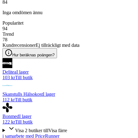
84
Inga omdömen ännu
Popularitet
94
Trend
78
Kundrecensioner
Ej tillräckligt med data
Hur beräknas poängen?
Delitea
I lager
103 kr
Till butik
Skanstulls Hälsokost
I lager
112 kr
Till butik
Bonmed
I lager
122 kr
Till butik
Visa
2
butiker
till
Visa färre
i samarbete med PriceRunner