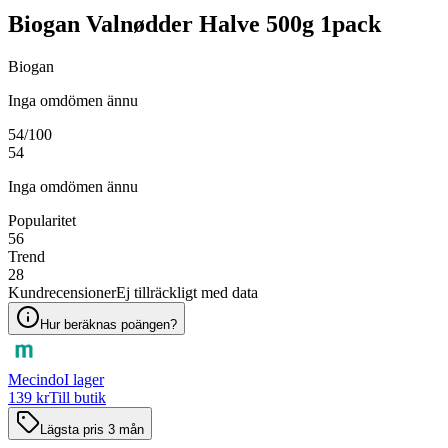
Biogan Valnødder Halve 500g 1pack
Biogan
Inga omdömen ännu
54
/100
54
Inga omdömen ännu
Popularitet
56
Trend
28
Kundrecensioner
Ej tillräckligt med data
Hur beräknas poängen?
Mecindo
I lager
139 kr
Till butik
Lägsta pris 3 mån