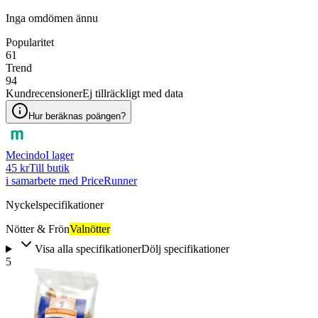
Inga omdömen ännu
Popularitet
61
Trend
94
Kundrecensioner
Ej tillräckligt med data
Hur beräknas poängen?
Mecindo
I lager
45 kr
Till butik
i samarbete med PriceRunner
Nyckelspecifikationer
Nötter & Frön
Valnötter
Visa alla specifikationer
Dölj specifikationer
5