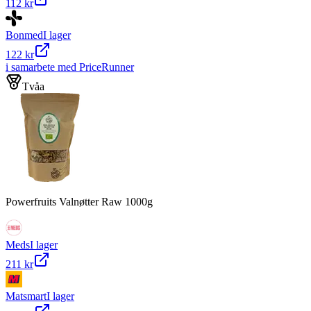
112 kr
Bonmed
I lager
122 kr
i samarbete med PriceRunner
Tvåa
Powerfruits Valnøtter Raw 1000g
Meds
I lager
211 kr
Matsmart
I lager