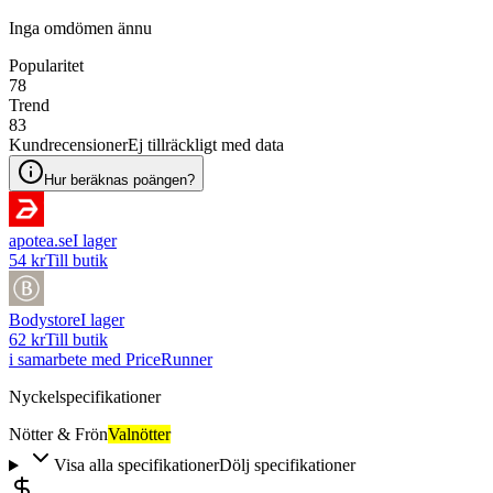
Inga omdömen ännu
Popularitet
78
Trend
83
Kundrecensioner
Ej tillräckligt med data
Hur beräknas poängen?
apotea.se
I lager
54 kr
Till butik
Bodystore
I lager
62 kr
Till butik
i samarbete med PriceRunner
Nyckelspecifikationer
Nötter & Frön
Valnötter
Visa alla specifikationer
Dölj specifikationer