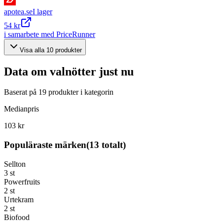
apotea.se
I lager
54 kr
i samarbete med PriceRunner
Visa alla
10
produkter
Data om
valnötter
just nu
Baserat på
19
produkter i kategorin
Medianpris
103 kr
Populäraste märken
(
13
totalt)
Sellton
3
st
Powerfruits
2
st
Urtekram
2
st
Biofood