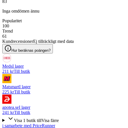
83
Inga omdömen ännu
Popularitet
100
Trend
61
Kundrecensioner
Ej tillräckligt med data
Hur beräknas poängen?
Meds
I lager
211 kr
Till butik
Matsmart
I lager
225 kr
Till butik
apotea.se
I lager
241 kr
Till butik
Visa
1
butik
till
Visa färre
i samarbete med PriceRunner