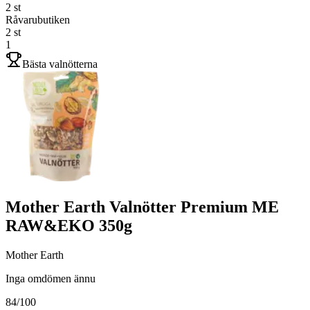
2
st
Råvarubutiken
2
st
1
Bästa valnötterna
Mother Earth Valnötter Premium ME
RAW&EKO 350g
Mother Earth
Inga omdömen ännu
84
/100