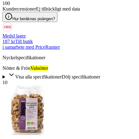
100
Kundrecensioner
Ej tillräckligt med data
Hur beräknas poängen?
Meds
I lager
187 kr
Till butik
i samarbete med PriceRunner
Nyckelspecifikationer
Nötter & Frön
Valnötter
Visa alla specifikationer
Dölj specifikationer
10