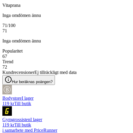
Vitaprana
Inga omdömen ännu
71
/100
71
Inga omdömen ännu
Popularitet
67
Trend
72
Kundrecensioner
Ej tillräckligt med data
Hur beräknas poängen?
Bodystore
I lager
119 kr
Till butik
Gymgrossisten
I lager
119 kr
Till butik
i samarbete med PriceRunner