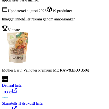
uppdateras varje månad.
Uppdaterad
augusti 2026
19
produkter
Inlägget innehåller reklam genom annonslänkar.
Vinnare
Mother Earth Valnötter Premium ME RAW&EKO 350g
Delitea
I lager
103 kr
Skanstulls Hälsokost
I lager