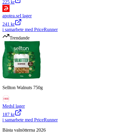
225 kr
apotea.se
I lager
241 kr
i samarbete med PriceRunner
Trendande
Sellton Walnuts 750g
Meds
I lager
187 kr
i samarbete med PriceRunner
Bästa valnötterna 2026