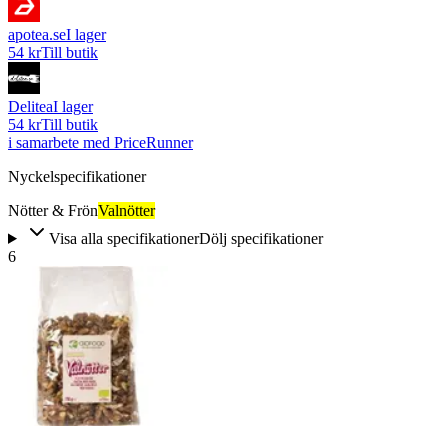
apotea.se
I lager
54 kr
Till butik
Delitea
I lager
54 kr
Till butik
i samarbete med PriceRunner
Nyckelspecifikationer
Nötter & Frön
Valnötter
Visa alla specifikationer
Dölj specifikationer
6