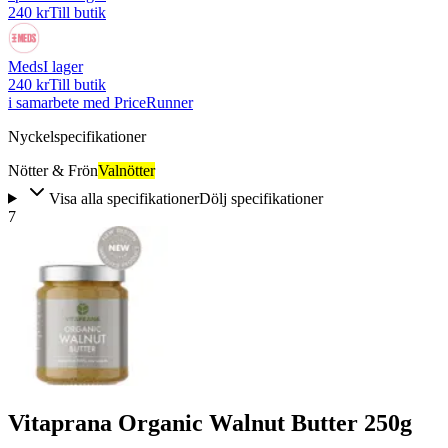
240 kr
Till butik
Meds
I lager
240 kr
Till butik
i samarbete med PriceRunner
Nyckelspecifikationer
Nötter & Frön
Valnötter
Visa alla specifikationer
Dölj specifikationer
7
Vitaprana Organic Walnut Butter 250g