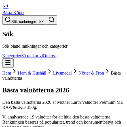
Bästa Köpet
Sök rankningar...
⌘
K
Sök
Sök bland rankningar och kategorier
Kategorier
Så rankar vi
Om oss
Hem
Hem & Hushåll
Livsmedel
Nötter & Frön
Bästa
valnötterna
Bästa valnötterna
2026
Den
bästa valnötterna
2026
är
Mother Earth Valnötter Premium ME
RAW&EKO 350g
.
Vi analyserade
19
valnötter
för att hitta
den
bästa valnötterna
.
Rankningen baseras på popularitet, trend och konsumentbetyg och