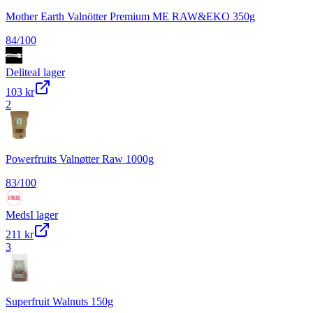
Mother Earth Valnötter Premium ME RAW&EKO 350g
84
/100
Delitea
I lager
103 kr
2
Powerfruits Valnøtter Raw 1000g
83
/100
Meds
I lager
211 kr
3
Superfruit Walnuts 150g