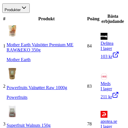
Produkter
Bästa
#
Produkt
Poäng
erbjudande
Delitea
Mother Earth Valnötter Premium ME
1
84
I lager
RAW&EKO 350g
103 kr
Mother Earth
Meds
2
83
Powerfruits Valnøtter Raw 1000g
I lager
211 kr
Powerfruits
apotea.se
3
78
Superfruit Walnuts 150g
I lager