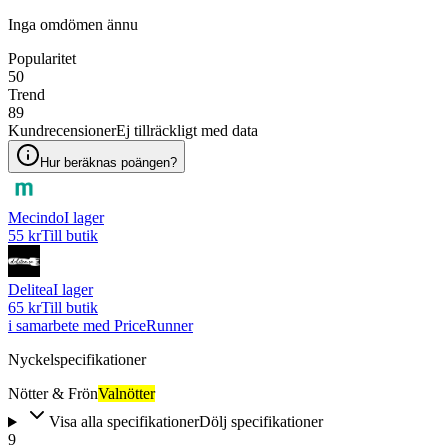
Inga omdömen ännu
Popularitet
50
Trend
89
Kundrecensioner
Ej tillräckligt med data
Hur beräknas poängen?
Mecindo
I lager
55 kr
Till butik
Delitea
I lager
65 kr
Till butik
i samarbete med PriceRunner
Nyckelspecifikationer
Nötter & Frön
Valnötter
Visa alla specifikationer
Dölj specifikationer
9