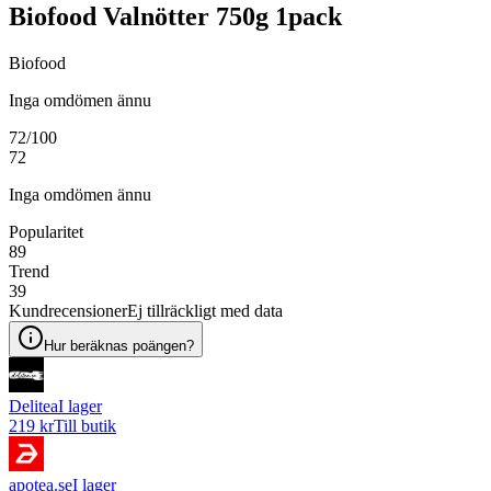
Biofood Valnötter 750g 1pack
Biofood
Inga omdömen ännu
72
/100
72
Inga omdömen ännu
Popularitet
89
Trend
39
Kundrecensioner
Ej tillräckligt med data
Hur beräknas poängen?
Delitea
I lager
219 kr
Till butik
apotea.se
I lager