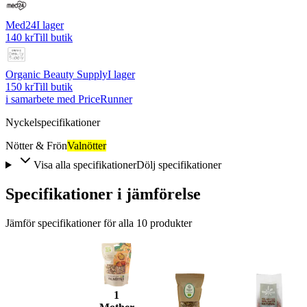
Med24
I lager
140 kr
Till butik
Organic Beauty Supply
I lager
150 kr
Till butik
i samarbete med PriceRunner
Nyckelspecifikationer
Nötter & Frön
Valnötter
Visa alla specifikationer
Dölj specifikationer
Specifikationer i jämförelse
Jämför specifikationer för alla
10
produkter
1