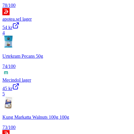
78
/100
apotea.se
I lager
54 kr
4
Urtekram Pecans 50g
74
/100
Mecindo
I lager
45 kr
5
Kung Markatta Walnuts 100g 100g
73
/100