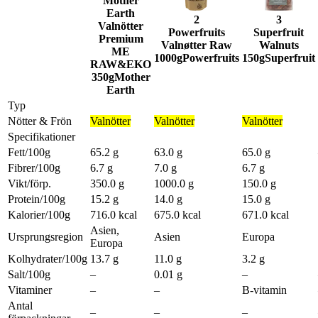
Mother
Earth
2
3
Valnötter
Powerfruits
Superfruit
Premium
Valnøtter Raw
Walnuts
ME
1000g
Powerfruits
150g
Superfruit
RAW&EKO
350g
Mother
Earth
Typ
Nötter & Frön
Valnötter
Valnötter
Valnötter
Specifikationer
Fett/100g
65.2 g
63.0 g
65.0 g
Fibrer/100g
6.7 g
7.0 g
6.7 g
Vikt/förp.
350.0 g
1000.0 g
150.0 g
Protein/100g
15.2 g
14.0 g
15.0 g
Kalorier/100g
716.0 kcal
675.0 kcal
671.0 kcal
Asien,
Ursprungsregion
Asien
Europa
Europa
Kolhydrater/100g
13.7 g
11.0 g
3.2 g
Salt/100g
–
0.01 g
–
Vitaminer
–
–
B-vitamin
Antal
–
–
–