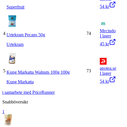
54 kr
Superfruit
Mecindo
4
74
Urtekram Pecans 50g
I lager
45 kr
Urtekram
apotea.se
5
73
Kung Markatta Walnuts 100g 100g
I lager
54 kr
Kung Markatta
i samarbete med PriceRunner
Snabböversikt
1