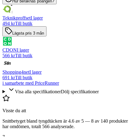
Hur beräknas poängen?
Teknikproffset
I lager
494 kr
Till butik
Lägsta pris 3 mån
CDON
I lager
566 kr
Till butik
Shopping4net
I lager
691 kr
Till butik
i samarbete med PriceRunner
Visa alla specifikationer
Dölj specifikationer
Visste du att
Snittbetyget bland tyngdtäcken är 4.6 av 5 — 8 av 140 produkter
har omdömen, totalt 566 analyserade.
7