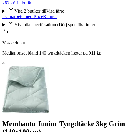
267 kr
Till butik
Visa
2
butiker
till
Visa färre
i samarbete med PriceRunner
Visa alla specifikationer
Dölj specifikationer
Visste du att
Medianpriset bland 140 tyngdtäcken ligger på 911 kr.
4
Membantu Junior Tyngdtäcke 3kg Grön
(140x100cm)