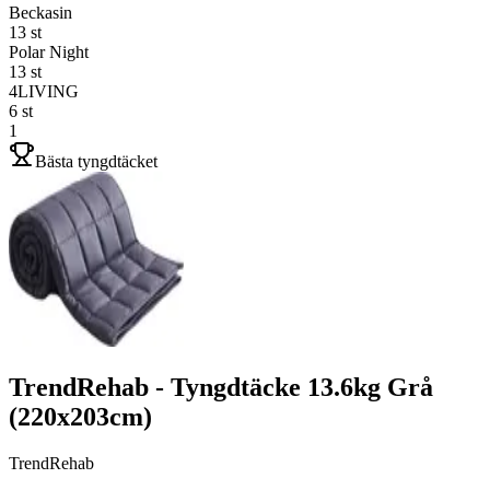
Beckasin
13
st
Polar Night
13
st
4LIVING
6
st
1
Bästa tyngdtäcket
TrendRehab - Tyngdtäcke 13.6kg Grå
(220x203cm)
TrendRehab