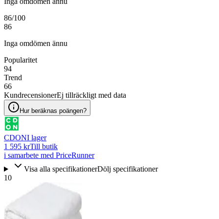
Inga omdömen ännu
86
/100
86
Inga omdömen ännu
Popularitet
94
Trend
66
Kundrecensioner
Ej tillräckligt med data
Hur beräknas poängen?
CDON
I lager
1 595 kr
Till butik
i samarbete med PriceRunner
Visa alla specifikationer
Dölj specifikationer
10