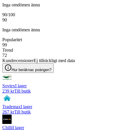
Inga omdömen ännu
90
/100
90
Inga omdömen ännu
Popularitet
99
Trend
72
Kundrecensioner
Ej tillräckligt med data
Hur beräknas poängen?
Sovtex
I lager
239 kr
Till butik
Trademax
I lager
267 kr
Till butik
Chilli
I lager