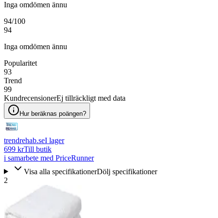
Inga omdömen ännu
94
/100
94
Inga omdömen ännu
Popularitet
93
Trend
99
Kundrecensioner
Ej tillräckligt med data
Hur beräknas poängen?
trendrehab.se
I lager
699 kr
Till butik
i samarbete med PriceRunner
Visa alla specifikationer
Dölj specifikationer
2