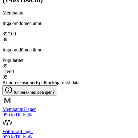
Membantu
Inga omdömen ännu
89
/100
89
Inga omdömen ännu
Popularitet
89
Trend
85
Kundrecensioner
Ej tillräckligt med data
Hur beräknas poängen?
Membantu
I lager
999 kr
Till butik
WittShop
I lager
999 kr
Till butik