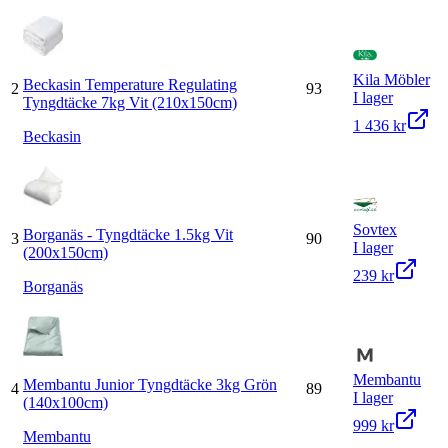
Kila Möbler
Beckasin Temperature Regulating
2
93
I lager
Tyngdtäcke 7kg Vit (210x150cm)
1 436 kr
Beckasin
Sovtex
Borganäs - Tyngdtäcke 1.5kg Vit
3
90
I lager
(200x150cm)
239 kr
Borganäs
Membantu
Membantu Junior Tyngdtäcke 3kg Grön
4
89
I lager
(140x100cm)
999 kr
Membantu