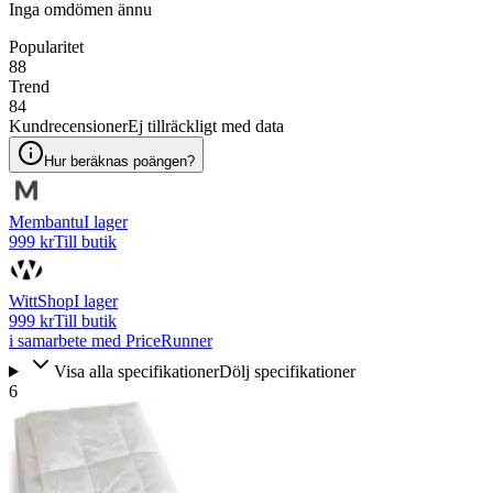
Inga omdömen ännu
Popularitet
88
Trend
84
Kundrecensioner
Ej tillräckligt med data
Hur beräknas poängen?
Membantu
I lager
999 kr
Till butik
WittShop
I lager
999 kr
Till butik
i samarbete med PriceRunner
Visa alla specifikationer
Dölj specifikationer
6