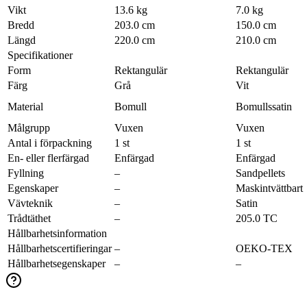
Vikt
13.6 kg
7.0 kg
Bredd
203.0 cm
150.0 cm
Längd
220.0 cm
210.0 cm
Specifikationer
Form
Rektangulär
Rektangulär
Färg
Grå
Vit
Material
Bomull
Bomullssatin
Målgrupp
Vuxen
Vuxen
Antal i förpackning
1 st
1 st
En- eller flerfärgad
Enfärgad
Enfärgad
Fyllning
–
Sandpellets
Egenskaper
–
Maskintvättbart
Vävteknik
–
Satin
Trådtäthet
–
205.0 TC
Hållbarhetsinformation
Hållbarhetscertifieringar
–
OEKO-TEX
Hållbarhetsegenskaper
–
–