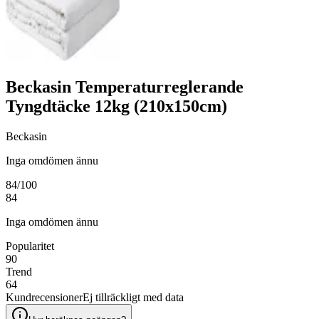
Beckasin Temperaturreglerande
Tyngdtäcke 12kg (210x150cm)
Beckasin
Inga omdömen ännu
84
/100
84
Inga omdömen ännu
Popularitet
90
Trend
64
Kundrecensioner
Ej tillräckligt med data