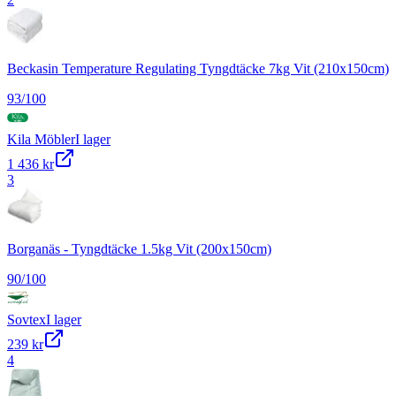
Beckasin Temperature Regulating Tyngdtäcke 7kg Vit (210x150cm)
93
/100
Kila Möbler
I lager
1 436 kr
3
Borganäs - Tyngdtäcke 1.5kg Vit (200x150cm)
90
/100
Sovtex
I lager
239 kr
4