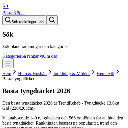
Bästa Köpet
Sök rankningar...
⌘
K
Sök
Sök bland rankningar och kategorier
Kategorier
Så rankar vi
Om oss
Hem
Hem & Hushåll
Inredning & Möbler
Hemtextil
Bästa tyngdtäcket
Bästa tyngdtäcket
2026
Den
bästa tyngdtäcket
2026
är
TrendRehab - Tyngdtäcke 13.6kg
Grå (220x203cm)
.
Vi analyserade
140
tyngdtäcken
och 566 omdömen
för att hitta
den
bästa tyngdtäcket
. Rankningen baseras på popularitet, trend och