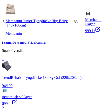
Membantu
Membantu Junior Tyngdtäcke 3kg Beige
5
88
I lager
(140x100cm)
999 kr
Membantu
i samarbete med PriceRunner
Snabböversikt
1
TrendRehab - Tyngdtäcke 13.6kg Grå (220x203cm)
94
/100
trendrehab.se
I lager
699 kr
2