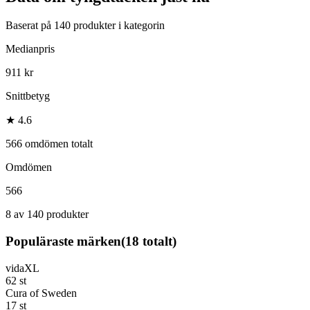
Baserat på
140
produkter i kategorin
Medianpris
911 kr
Snittbetyg
★ 4.6
566 omdömen totalt
Omdömen
566
8 av 140 produkter
Populäraste märken
(
18
totalt)
vidaXL
62
st
Cura of Sweden
17
st