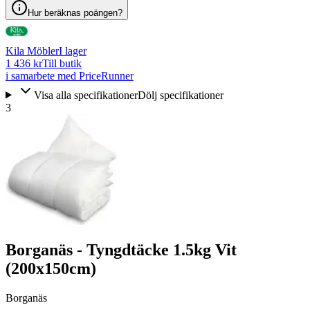
Hur beräknas poängen?
Kila Möbler
I lager
1 436 kr
Till butik
i samarbete med PriceRunner
Visa alla specifikationer
Dölj specifikationer
3
Borganäs - Tyngdtäcke 1.5kg Vit
(200x150cm)
Borganäs