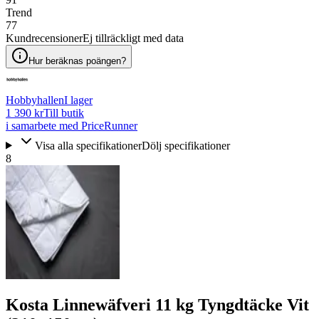
Trend
77
Kundrecensioner
Ej tillräckligt med data
Hur beräknas poängen?
Hobbyhallen
I lager
1 390 kr
Till butik
i samarbete med PriceRunner
Visa alla specifikationer
Dölj specifikationer
8
Kosta Linnewäfveri 11 kg Tyngdtäcke Vit