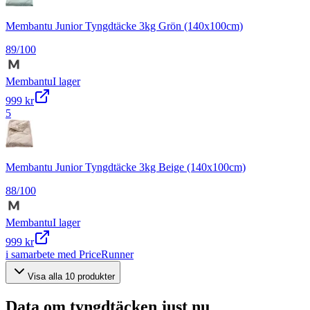
Membantu Junior Tyngdtäcke 3kg Grön (140x100cm)
89
/100
Membantu
I lager
999 kr
5
Membantu Junior Tyngdtäcke 3kg Beige (140x100cm)
88
/100
Membantu
I lager
999 kr
i samarbete med PriceRunner
Visa alla
10
produkter
Data om
tyngdtäcken
just nu