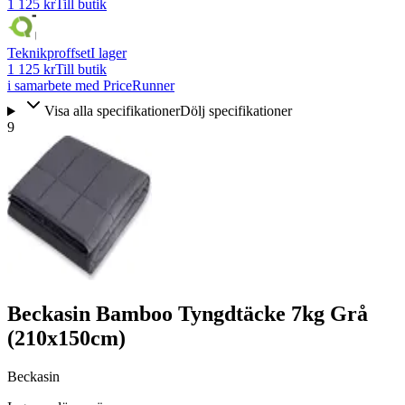
1 125 kr
Till butik
Teknikproffset
I lager
1 125 kr
Till butik
i samarbete med PriceRunner
Visa alla specifikationer
Dölj specifikationer
9
Beckasin Bamboo Tyngdtäcke 7kg Grå
(210x150cm)
Beckasin