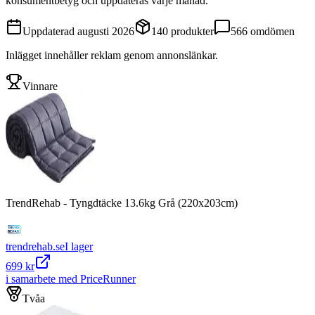
konsumentbetyg och uppdateras varje månad.
Uppdaterad
augusti 2026
140
produkter
566
omdömen
Inlägget innehåller reklam genom annonslänkar.
Vinnare
TrendRehab - Tyngdtäcke 13.6kg Grå (220x203cm)
trendrehab.se
I lager
699 kr
i samarbete med PriceRunner
Tvåa