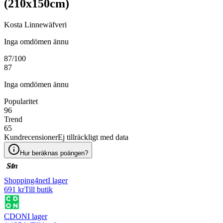
(210x150cm)
Kosta Linnewäfveri
Inga omdömen ännu
87
/100
87
Inga omdömen ännu
Popularitet
96
Trend
65
Kundrecensioner
Ej tillräckligt med data
Hur beräknas poängen?
Shopping4net
I lager
691 kr
Till butik
CDON
I lager