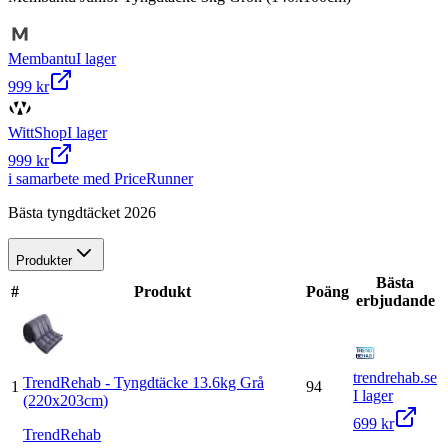
Membantu
I lager
999 kr
WittShop
I lager
999 kr
i samarbete med PriceRunner
Bästa tyngdtäcket 2026
Produkter
Bästa
#
Produkt
Poäng
erbjudande
trendrehab.se
TrendRehab - Tyngdtäcke 13.6kg Grå
1
94
I lager
(220x203cm)
699 kr
TrendRehab