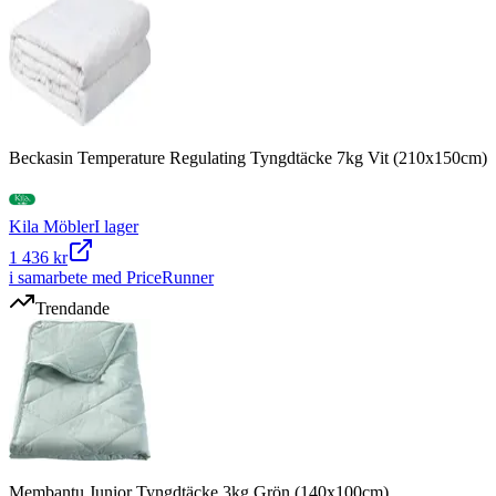
Beckasin Temperature Regulating Tyngdtäcke 7kg Vit (210x150cm)
Kila Möbler
I lager
1 436 kr
i samarbete med PriceRunner
Trendande
Membantu Junior Tyngdtäcke 3kg Grön (140x100cm)