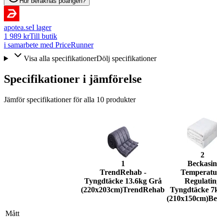
Hur beräknas poängen?
apotea.se
I lager
1 989 kr
Till butik
i samarbete med PriceRunner
Visa alla specifikationer
Dölj specifikationer
Specifikationer i jämförelse
Jämför specifikationer för alla
10
produkter
2
1
Beckasin
TrendRehab -
Temperatu
Tyngdtäcke 13.6kg Grå
Regulatin
(220x203cm)
TrendRehab
Tyngdtäcke 7k
(210x150cm)
Be
Mått