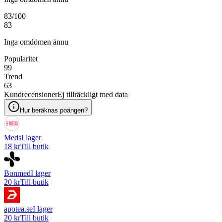
83
/100
83
Inga omdömen ännu
Popularitet
99
Trend
63
Kundrecensioner
Ej tillräckligt med data
Hur beräknas poängen?
Meds
I lager
18 kr
Till butik
Bonmed
I lager
20 kr
Till butik
apotea.se
I lager
20 kr
Till butik