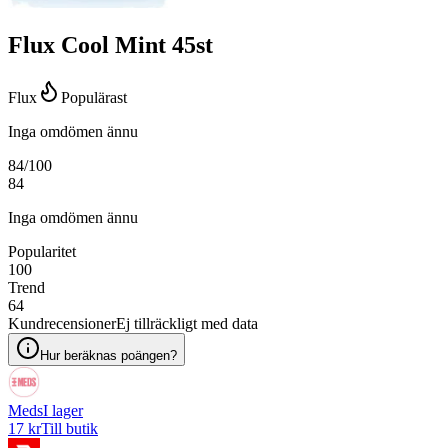
Flux Cool Mint 45st
Flux
Populärast
Inga omdömen ännu
84
/100
84
Inga omdömen ännu
Popularitet
100
Trend
64
Kundrecensioner
Ej tillräckligt med data
Hur beräknas poängen?
Meds
I lager
17 kr
Till butik