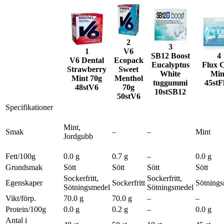
2
3
1
V6
SB12 Boost
4
V6 Dental
Ecopack
Eucalyptus
Flux 
Strawberry
Sweet
White
Min
Mint 70g
Menthol
tuggummi
45st
F
48st
V6
70g
10st
SB12
50st
V6
Specifikationer
Mint,
Smak
–
–
Mint
Jordgubb
Fett/100g
0.0 g
0.7 g
–
0.0 g
Grundsmak
Sött
Sött
Sött
Sött
Sockerfritt,
Sockerfritt,
Egenskaper
Sockerfritt
Sötning
Sötningsmedel
Sötningsmedel
Vikt/förp.
70.0 g
70.0 g
–
–
Protein/100g
0.0 g
0.2 g
–
0.0 g
Antal i