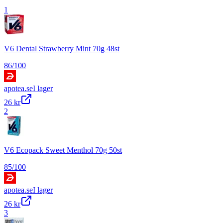
1
V6 Dental Strawberry Mint 70g 48st
86
/100
apotea.se
I lager
26 kr
2
V6 Ecopack Sweet Menthol 70g 50st
85
/100
apotea.se
I lager
26 kr
3