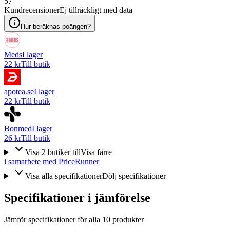
57
Kundrecensioner
Ej tillräckligt med data
Hur beräknas poängen?
Meds
I lager
22 kr
Till butik
apotea.se
I lager
22 kr
Till butik
Bonmed
I lager
26 kr
Till butik
Visa
2
butiker
till
Visa färre
i samarbete med PriceRunner
Visa alla specifikationer
Dölj specifikationer
Specifikationer i jämförelse
Jämför specifikationer för alla
10
produkter