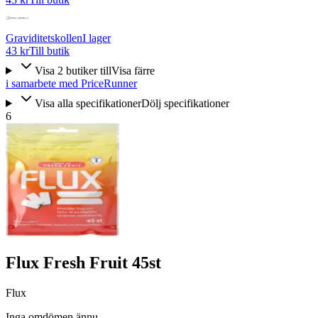
Graviditetskollen
I lager
43 kr
Till butik
Visa
2
butiker
till
Visa färre
i samarbete med PriceRunner
Visa alla specifikationer
Dölj specifikationer
6
Flux Fresh Fruit 45st
Flux
Inga omdömen ännu