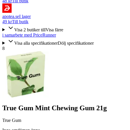
48 kr
Till butik
apotea.se
I lager
49 kr
Till butik
Visa
2
butiker
till
Visa färre
i samarbete med PriceRunner
Visa alla specifikationer
Dölj specifikationer
8
True Gum Mint Chewing Gum 21g
True Gum