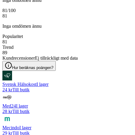
Inga omdömen ännu
81
/100
81
Inga omdömen ännu
Popularitet
81
Trend
89
Kundrecensioner
Ej tillräckligt med data
Hur beräknas poängen?
Svensk Hälsokost
I lager
24 kr
Till butik
Med24
I lager
28 kr
Till butik
Mecindo
I lager
29 kr
Till butik