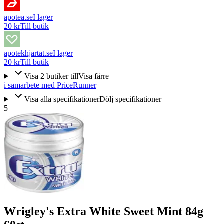
apotea.se
I lager
20 kr
Till butik
apotekhjartat.se
I lager
20 kr
Till butik
Visa
2
butiker
till
Visa färre
i samarbete med PriceRunner
Visa alla specifikationer
Dölj specifikationer
5
Wrigley's Extra White Sweet Mint 84g