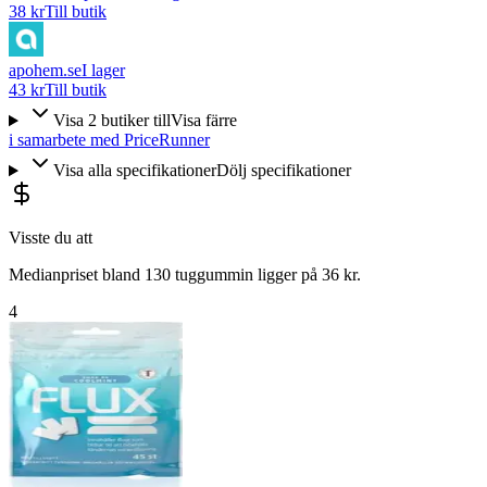
38 kr
Till butik
apohem.se
I lager
43 kr
Till butik
Visa
2
butiker
till
Visa färre
i samarbete med PriceRunner
Visa alla specifikationer
Dölj specifikationer
Visste du att
Medianpriset bland 130 tuggummin ligger på 36 kr.
4