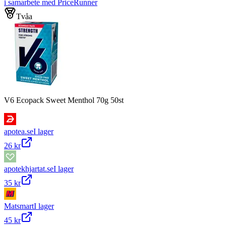
i samarbete med PriceRunner
Tvåa
V6 Ecopack Sweet Menthol 70g 50st
apotea.se
I lager
26 kr
apotekhjartat.se
I lager
35 kr
Matsmart
I lager
45 kr