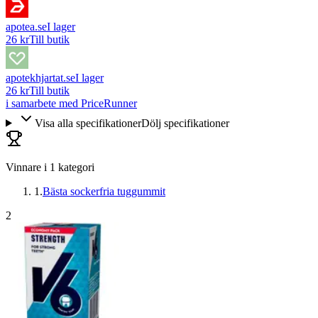
apotea.se
I lager
26 kr
Till butik
apotekhjartat.se
I lager
26 kr
Till butik
i samarbete med PriceRunner
Visa alla specifikationer
Dölj specifikationer
Vinnare i
1
kategori
1
.
Bästa sockerfria tuggummit
2