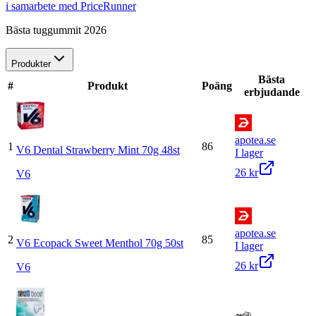
i samarbete med PriceRunner
Bästa tuggummit 2026
Produkter
Bästa
#
Produkt
Poäng
erbjudande
apotea.se
1
86
V6 Dental Strawberry Mint 70g 48st
I lager
26 kr
V6
apotea.se
2
85
V6 Ecopack Sweet Menthol 70g 50st
I lager
26 kr
V6