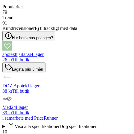
Popularitet
79
Trend
91
Kundrecensioner
Ej tillräckligt med data
Hur beräknas poängen?
apotekhjartat.se
I lager
26 kr
Till butik
Lägsta pris 3 mån
DOZ Apotek
I lager
38 kr
Till butik
Med24
I lager
39 kr
Till butik
i samarbete med PriceRunner
Visa alla specifikationer
Dölj specifikationer
10