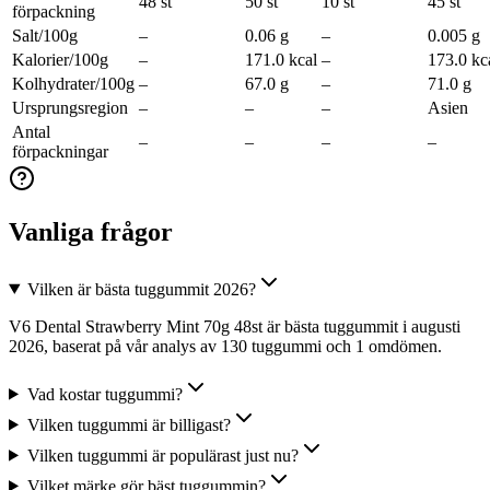
48 st
50 st
10 st
45 st
förpackning
Salt/100g
–
0.06 g
–
0.005 g
Kalorier/100g
–
171.0 kcal
–
173.0 kc
Kolhydrater/100g
–
67.0 g
–
71.0 g
Ursprungsregion
–
–
–
Asien
Antal
–
–
–
–
förpackningar
Vanliga frågor
Vilken är bästa tuggummit 2026?
V6 Dental Strawberry Mint 70g 48st är bästa tuggummit i augusti
2026, baserat på vår analys av 130 tuggummi och 1 omdömen.
Vad kostar tuggummi?
Vilken tuggummi är billigast?
Vilken tuggummi är populärast just nu?
Vilket märke gör bäst tuggummin?