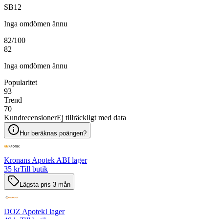
SB12
Inga omdömen ännu
82
/100
82
Inga omdömen ännu
Popularitet
93
Trend
70
Kundrecensioner
Ej tillräckligt med data
Hur beräknas poängen?
Kronans Apotek AB
I lager
35 kr
Till butik
Lägsta pris 3 mån
DOZ Apotek
I lager