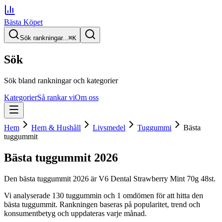
Bästa Köpet
Sök rankningar...
⌘
K
Sök
Sök bland rankningar och kategorier
Kategorier
Så rankar vi
Om oss
Hem
Hem & Hushåll
Livsmedel
Tuggummi
Bästa
tuggummit
Bästa tuggummit
2026
Den
bästa tuggummit
2026
är
V6 Dental Strawberry Mint 70g 48st
.
Vi analyserade
130
tuggummin
och 1 omdömen
för att hitta
den
bästa tuggummit
. Rankningen baseras på popularitet, trend och
konsumentbetyg och uppdateras varje månad.