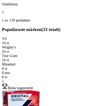
Omdömen
1
1 av 130 produkter
Populäraste märken
(
33
totalt)
V6
19
st
Wrigley's
16
st
True Gum
10
st
Miradent
8
st
Extra
8
st
1
Bästa tuggummit