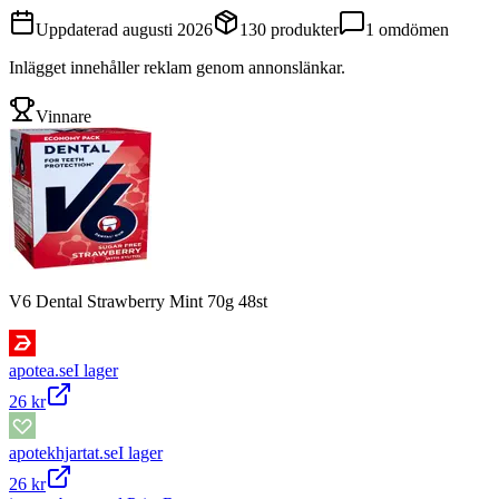
Uppdaterad
augusti 2026
130
produkter
1
omdömen
Inlägget innehåller reklam genom annonslänkar.
Vinnare
V6 Dental Strawberry Mint 70g 48st
apotea.se
I lager
26 kr
apotekhjartat.se
I lager
26 kr