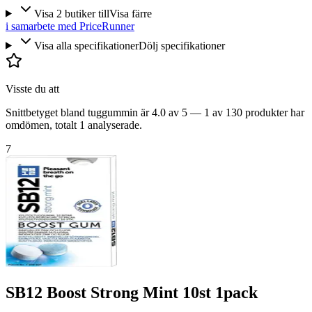
Visa
2
butiker
till
Visa färre
i samarbete med PriceRunner
Visa alla specifikationer
Dölj specifikationer
Visste du att
Snittbetyget bland tuggummin är 4.0 av 5 — 1 av 130 produkter har
omdömen, totalt 1 analyserade.
7
SB12 Boost Strong Mint 10st 1pack