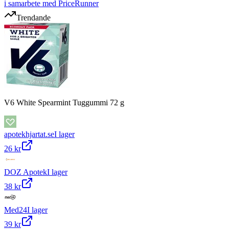
i samarbete med PriceRunner
Trendande
V6 White Spearmint Tuggummi 72 g
apotekhjartat.se
I lager
26 kr
DOZ Apotek
I lager
38 kr
Med24
I lager
39 kr