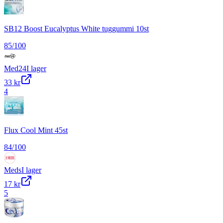
SB12 Boost Eucalyptus White tuggummi 10st
85
/100
Med24
I lager
33 kr
4
Flux Cool Mint 45st
84
/100
Meds
I lager
17 kr
5