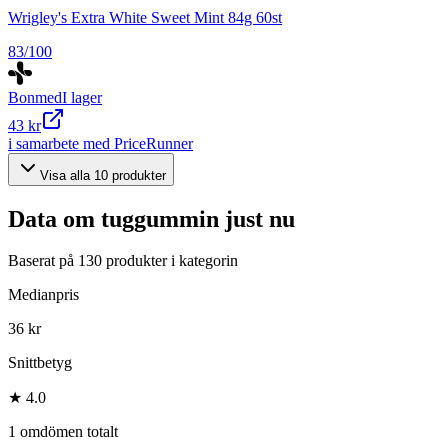
Wrigley's Extra White Sweet Mint 84g 60st
83
/100
Bonmed
I lager
43 kr
i samarbete med PriceRunner
Visa alla
10
produkter
Data om
tuggummin
just nu
Baserat på
130
produkter i kategorin
Medianpris
36 kr
Snittbetyg
★ 4.0
1 omdömen totalt