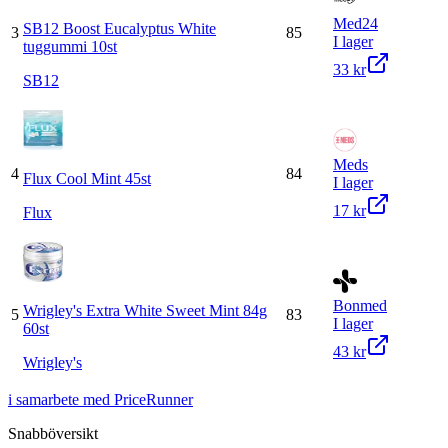
Med24
SB12 Boost Eucalyptus White
3
85
I lager
tuggummi 10st
33 kr
SB12
Meds
4
84
Flux Cool Mint 45st
I lager
17 kr
Flux
Bonmed
Wrigley's Extra White Sweet Mint 84g
5
83
I lager
60st
43 kr
Wrigley's
i samarbete med PriceRunner
Snabböversikt