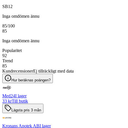
SB12
Inga omdömen ännu
85
/100
85
Inga omdömen ännu
Popularitet
92
Trend
85
Kundrecensioner
Ej tillräckligt med data
Hur beräknas poängen?
Med24
I lager
33 kr
Till butik
Lägsta pris 3 mån
Kronans Apotek AB
I lager