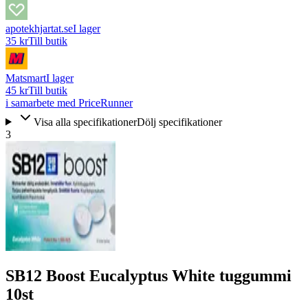
apotekhjartat.se
I lager
35 kr
Till butik
Matsmart
I lager
45 kr
Till butik
i samarbete med PriceRunner
Visa alla specifikationer
Dölj specifikationer
3
SB12 Boost Eucalyptus White tuggummi
10st