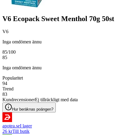
V6 Ecopack Sweet Menthol 70g 50st
V6
Inga omdömen ännu
85
/100
85
Inga omdömen ännu
Popularitet
94
Trend
83
Kundrecensioner
Ej tillräckligt med data
Hur beräknas poängen?
apotea.se
I lager
26 kr
Till butik