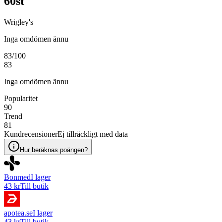
60st
Wrigley's
Inga omdömen ännu
83
/100
83
Inga omdömen ännu
Popularitet
90
Trend
81
Kundrecensioner
Ej tillräckligt med data
Hur beräknas poängen?
Bonmed
I lager
43 kr
Till butik
apotea.se
I lager
43 kr
Till butik