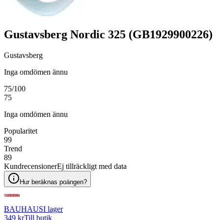
Gustavsberg Nordic 325 (GB1929900226)
Gustavsberg
Inga omdömen ännu
75
/100
75
Inga omdömen ännu
Popularitet
99
Trend
89
Kundrecensioner
Ej tillräckligt med data
Hur beräknas poängen?
BAUHAUS
I lager
349 kr
Till butik