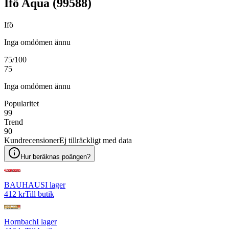
Ifö Aqua (99588)
Ifö
Inga omdömen ännu
75
/100
75
Inga omdömen ännu
Popularitet
99
Trend
90
Kundrecensioner
Ej tillräckligt med data
Hur beräknas poängen?
BAUHAUS
I lager
412 kr
Till butik
Hornbach
I lager