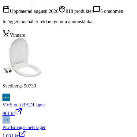
Uppdaterad
augusti 2026
818
produkter
5
omdömen
Inlägget innehåller reklam genom annonslänkar.
Vinnare
Svedbergs 90739
VVS och BAD
I lager
961 kr
Proffsmagasinet
I lager
1 031 kr