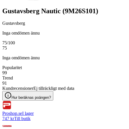
Gustavsberg Nautic (9M26S101)
Gustavsberg
Inga omdömen ännu
75
/100
75
Inga omdömen ännu
Popularitet
99
Trend
91
Kundrecensioner
Ej tillräckligt med data
Hur beräknas poängen?
Proshop.se
I lager
747 kr
Till butik