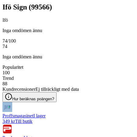
Ifö Sign (99566)
Ifö
Inga omdömen ännu
74
/100
74
Inga omdömen ännu
Popularitet
100
Trend
88
Kundrecensioner
Ej tillräckligt med data
Hur beräknas poängen?
Proffsmagasinet
I lager
349 kr
Till butik