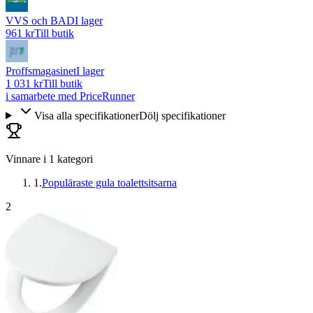
VVS och BAD
I lager
961 kr
Till butik
Proffsmagasinet
I lager
1 031 kr
Till butik
i samarbete med PriceRunner
Visa alla specifikationer
Dölj specifikationer
Vinnare i
1
kategori
1
.
Populäraste gula toalettsitsarna
2