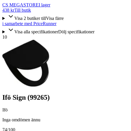
CS MEGASTORE
I lager
438 kr
Till butik
Visa
2
butiker
till
Visa färre
i samarbete med PriceRunner
Visa alla specifikationer
Dölj specifikationer
10
Ifö Sign (99265)
Ifö
Inga omdömen ännu
74
/100