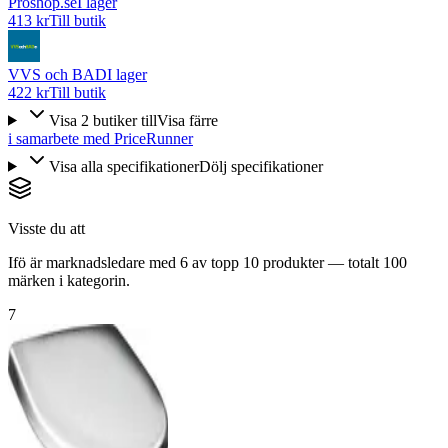
Proshop.se
I lager
413 kr
Till butik
VVS och BAD
I lager
422 kr
Till butik
Visa
2
butiker
till
Visa färre
i samarbete med PriceRunner
Visa alla specifikationer
Dölj specifikationer
Visste du att
Ifö är marknadsledare med 6 av topp 10 produkter — totalt 100
märken i kategorin.
7