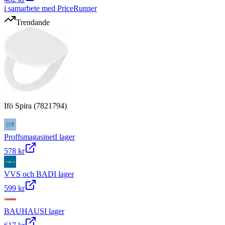
i samarbete med PriceRunner
Trendande
Ifö Spira (7821794)
Proffsmagasinet
I lager
578 kr
VVS och BAD
I lager
599 kr
BAUHAUS
I lager