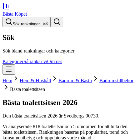
Bästa Köpet
Sök rankningar...
⌘
K
Sök
Sök bland rankningar och kategorier
Kategorier
Så rankar vi
Om oss
Hem
Hem & Hushåll
Badrum & Bastu
Badrumstillbehör
Bästa toalettsitsen
Bästa toalettsitsen
2026
Den
bästa toalettsitsen
2026
är
Svedbergs 90739
.
Vi analyserade
818
toalettsitsar
och 5 omdömen
för att hitta
den
bästa toalettsitsen
. Rankningen baseras på popularitet, trend och
konsumentbetyg och uppdateras varje månad.