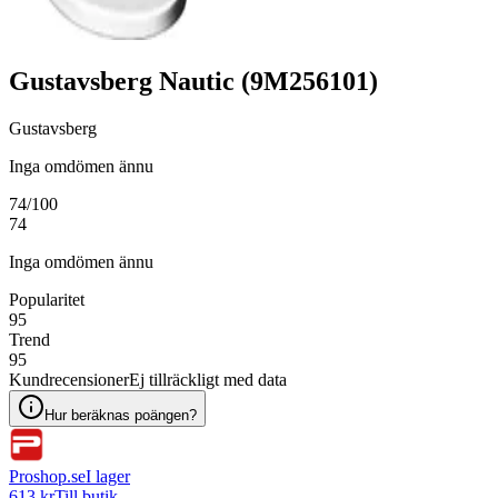
Gustavsberg Nautic (9M256101)
Gustavsberg
Inga omdömen ännu
74
/100
74
Inga omdömen ännu
Popularitet
95
Trend
95
Kundrecensioner
Ej tillräckligt med data
Hur beräknas poängen?
Proshop.se
I lager
613 kr
Till butik