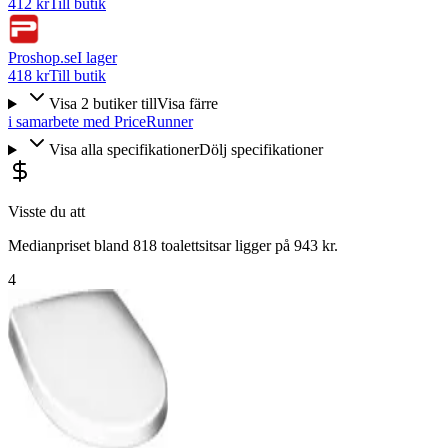
412 kr
Till butik
Proshop.se
I lager
418 kr
Till butik
Visa
2
butiker
till
Visa färre
i samarbete med PriceRunner
Visa alla specifikationer
Dölj specifikationer
Visste du att
Medianpriset bland 818 toalettsitsar ligger på 943 kr.
4