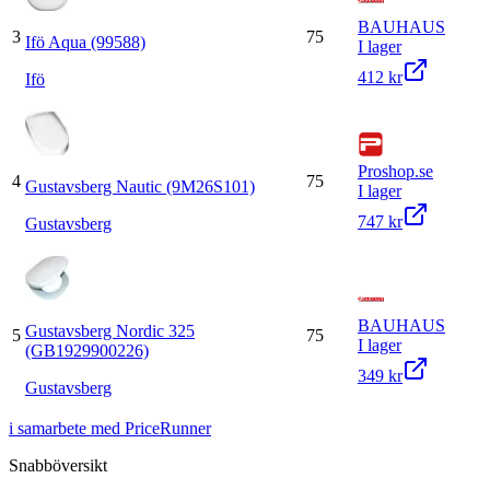
BAUHAUS
3
75
Ifö Aqua (99588)
I lager
412 kr
Ifö
Proshop.se
4
75
Gustavsberg Nautic (9M26S101)
I lager
747 kr
Gustavsberg
BAUHAUS
Gustavsberg Nordic 325
5
75
I lager
(GB1929900226)
349 kr
Gustavsberg
i samarbete med PriceRunner
Snabböversikt