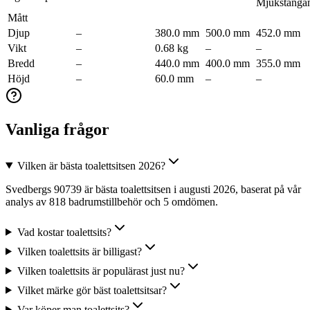
Mjukstänga
Mått
Djup
–
380.0 mm
500.0 mm
452.0 mm
Vikt
–
0.68 kg
–
–
Bredd
–
440.0 mm
400.0 mm
355.0 mm
Höjd
–
60.0 mm
–
–
Vanliga frågor
Vilken är bästa toalettsitsen 2026?
Svedbergs 90739 är bästa toalettsitsen i augusti 2026, baserat på vår
analys av 818 badrumstillbehör och 5 omdömen.
Vad kostar toalettsits?
Vilken toalettsits är billigast?
Vilken toalettsits är populärast just nu?
Vilket märke gör bäst toalettsitsar?
Var köper man toalettsits?