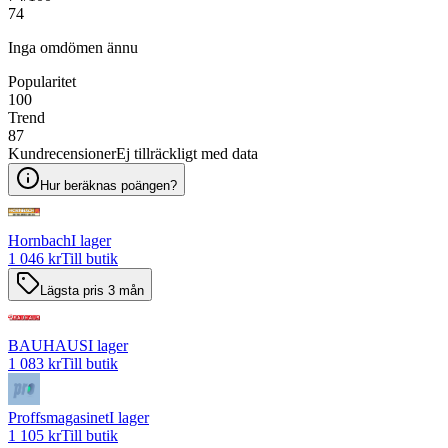
74
Inga omdömen ännu
Popularitet
100
Trend
87
Kundrecensioner
Ej tillräckligt med data
Hur beräknas poängen?
Hornbach
I lager
1 046 kr
Till butik
Lägsta pris 3 mån
BAUHAUS
I lager
1 083 kr
Till butik
Proffsmagasinet
I lager
1 105 kr
Till butik