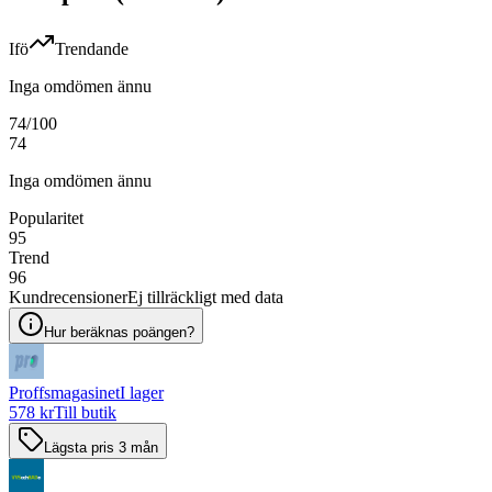
Ifö
Trendande
Inga omdömen ännu
74
/100
74
Inga omdömen ännu
Popularitet
95
Trend
96
Kundrecensioner
Ej tillräckligt med data
Hur beräknas poängen?
Proffsmagasinet
I lager
578 kr
Till butik
Lägsta pris 3 mån