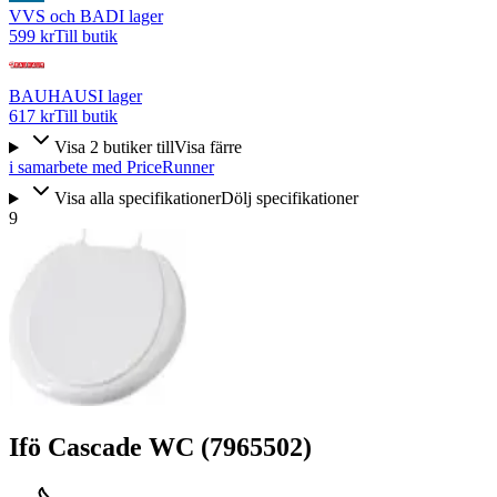
VVS och BAD
I lager
599 kr
Till butik
BAUHAUS
I lager
617 kr
Till butik
Visa
2
butiker
till
Visa färre
i samarbete med PriceRunner
Visa alla specifikationer
Dölj specifikationer
9
Ifö Cascade WC (7965502)