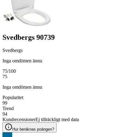
Svedbergs 90739
Svedbergs
Inga omdömen ännu
75
/100
75
Inga omdömen ännu
Popularitet
99
Trend
94
Kundrecensioner
Ej tillräckligt med data
Hur beräknas poängen?