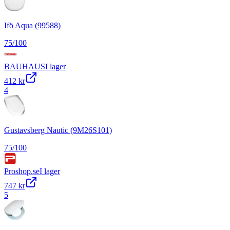
Ifö Aqua (99588)
75
/100
BAUHAUS
I lager
412 kr
4
Gustavsberg Nautic (9M26S101)
75
/100
Proshop.se
I lager
747 kr
5