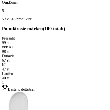
Omdömen
5
5 av 818 produkter
Populäraste märken
(
100
totalt)
Pressalit
99
st
vidaXL
98
st
Duravit
67
st
Ifö
47
st
Laufen
40
st
1
Bästa toalettsitsen