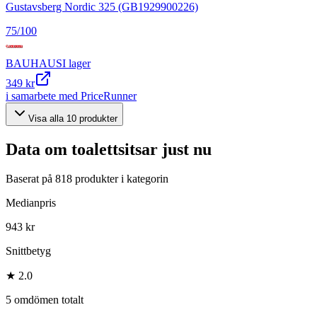
Gustavsberg Nordic 325 (GB1929900226)
75
/100
BAUHAUS
I lager
349 kr
i samarbete med PriceRunner
Visa alla
10
produkter
Data om
toalettsitsar
just nu
Baserat på
818
produkter i kategorin
Medianpris
943 kr
Snittbetyg
★ 2.0
5 omdömen totalt