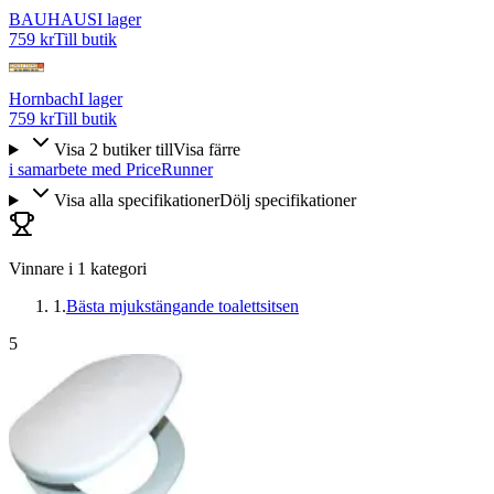
BAUHAUS
I lager
759 kr
Till butik
Hornbach
I lager
759 kr
Till butik
Visa
2
butiker
till
Visa färre
i samarbete med PriceRunner
Visa alla specifikationer
Dölj specifikationer
Vinnare i
1
kategori
1
.
Bästa mjukstängande toalettsitsen
5