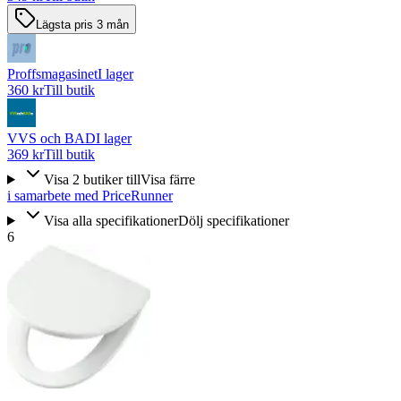
Lägsta pris 3 mån
Proffsmagasinet
I lager
360 kr
Till butik
VVS och BAD
I lager
369 kr
Till butik
Visa
2
butiker
till
Visa färre
i samarbete med PriceRunner
Visa alla specifikationer
Dölj specifikationer
6