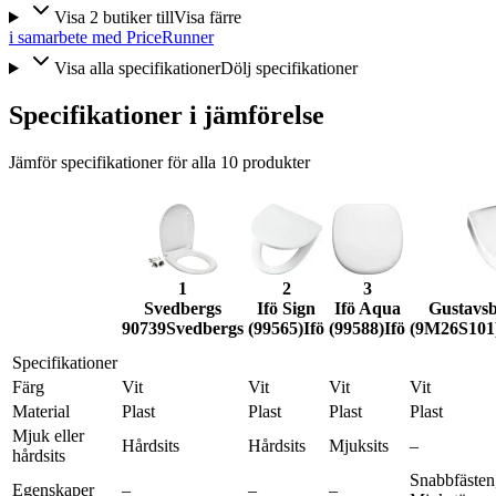
Visa
2
butiker
till
Visa färre
i samarbete med PriceRunner
Visa alla specifikationer
Dölj specifikationer
Specifikationer i jämförelse
Jämför specifikationer för alla
10
produkter
1
2
3
Svedbergs
Ifö Sign
Ifö Aqua
Gustavsb
90739
Svedbergs
(99565)
Ifö
(99588)
Ifö
(9M26S101
Specifikationer
Färg
Vit
Vit
Vit
Vit
Material
Plast
Plast
Plast
Plast
Mjuk eller
Hårdsits
Hårdsits
Mjuksits
–
hårdsits
Snabbfästen
Egenskaper
–
–
–