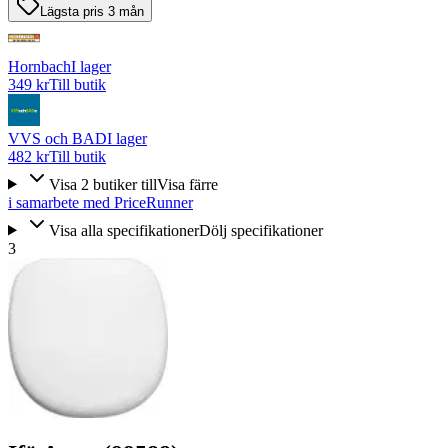
Lägsta pris 3 mån
Hornbach
I lager
349 kr
Till butik
VVS och BAD
I lager
482 kr
Till butik
Visa
2
butiker
till
Visa färre
i samarbete med PriceRunner
Visa alla specifikationer
Dölj specifikationer
3