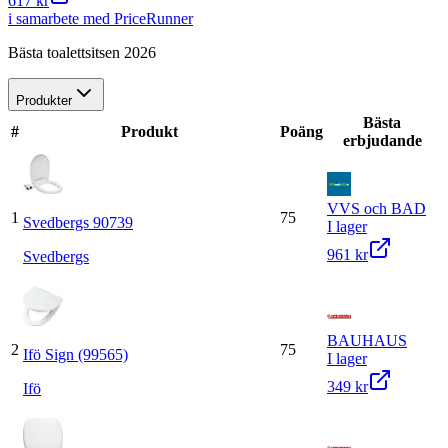
617 kr
i samarbete med PriceRunner
Bästa toalettsitsen 2026
Produkter
Bästa
#
Produkt
Poäng
erbjudande
VVS och BAD
1
75
Svedbergs 90739
I lager
961 kr
Svedbergs
BAUHAUS
2
75
Ifö Sign (99565)
I lager
349 kr
Ifö