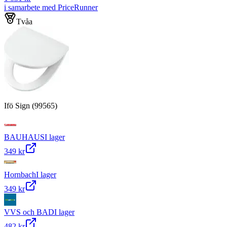
i samarbete med PriceRunner
Tvåa
Ifö Sign (99565)
BAUHAUS
I lager
349 kr
Hornbach
I lager
349 kr
VVS och BAD
I lager
482 kr