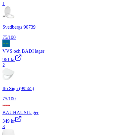
1
Svedbergs 90739
75
/100
VVS och BAD
I lager
961 kr
2
Ifö Sign (99565)
75
/100
BAUHAUS
I lager
349 kr
3