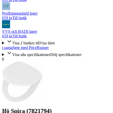
Proffsmagasinet
I lager
659 kr
Till butik
VVS och BAD
I lager
659 kr
Till butik
Visa
2
butiker
till
Visa färre
i samarbete med PriceRunner
Visa alla specifikationer
Dölj specifikationer
8
Ifö Spira (7821794)