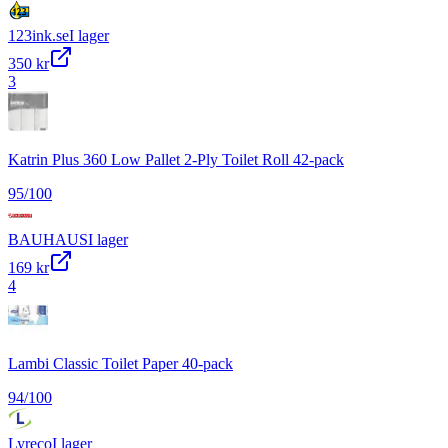
123ink.se
I lager
350 kr
3
Katrin Plus 360 Low Pallet 2-Ply Toilet Roll 42-pack
95
/100
BAUHAUS
I lager
169 kr
4
Lambi Classic Toilet Paper 40-pack
94
/100
Lyreco
I lager