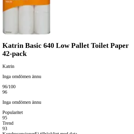
Katrin Basic 640 Low Pallet Toilet Paper
42-pack
Katrin
Inga omdömen ännu
96
/100
96
Inga omdömen ännu
Popularitet
95
Trend
93
Kundrecensioner
Ej tillräckligt med data