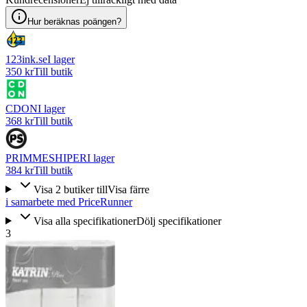
Hur beräknas poängen?
123ink.se
I lager
350 kr
Till butik
CDON
I lager
368 kr
Till butik
PRIMMESHIPER
I lager
384 kr
Till butik
Visa
2
butiker
till
Visa färre
i samarbete med PriceRunner
Visa alla specifikationer
Dölj specifikationer
3