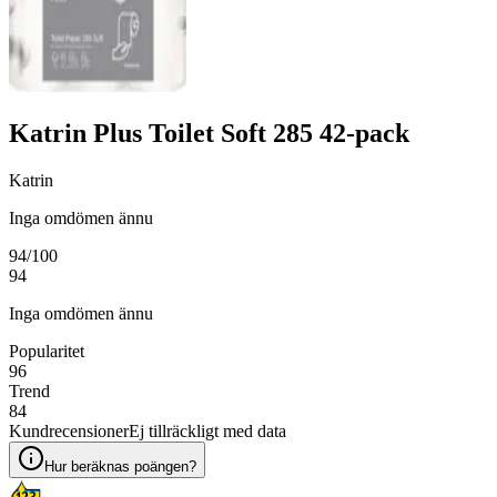
Katrin Plus Toilet Soft 285 42-pack
Katrin
Inga omdömen ännu
94
/100
94
Inga omdömen ännu
Popularitet
96
Trend
84
Kundrecensioner
Ej tillräckligt med data
Hur beräknas poängen?