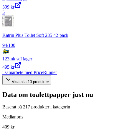
399 kr
5
Katrin Plus Toilet Soft 285 42-pack
94
/100
123ink.se
I lager
495 kr
i samarbete med PriceRunner
Visa alla
10
produkter
Data om
toalettpapper
just nu
Baserat på
217
produkter i kategorin
Medianpris
409 kr