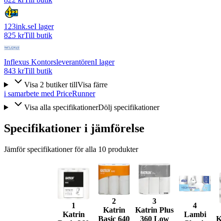
123ink.se
I lager
825 kr
Till butik
Inflexus Kontorsleverantören
I lager
843 kr
Till butik
Visa
2
butiker
till
Visa färre
i samarbete med PriceRunner
Visa alla specifikationer
Dölj specifikationer
Specifikationer i jämförelse
Jämför specifikationer för alla
10
produkter
2
3
1
4
Katrin
Katrin Plus
Katrin
Lambi
Basic 640
360 Low
K