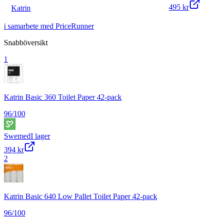
495 kr
Katrin
i samarbete med PriceRunner
Snabböversikt
1
Katrin Basic 360 Toilet Paper 42-pack
96
/100
Swemed
I lager
394 kr
2
Katrin Basic 640 Low Pallet Toilet Paper 42-pack
96
/100