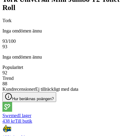
Roll
Tork
Inga omdömen ännu
93
/100
93
Inga omdömen ännu
Popularitet
92
Trend
88
Kundrecensioner
Ej tillräckligt med data
Hur beräknas poängen?
Swemed
I lager
438 kr
Till butik