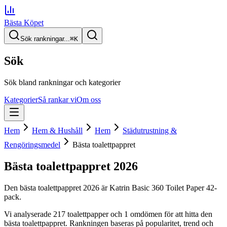
Bästa Köpet
Sök rankningar...
⌘
K
Sök
Sök bland rankningar och kategorier
Kategorier
Så rankar vi
Om oss
Hem
Hem & Hushåll
Hem
Städutrustning &
Rengöringsmedel
Bästa toalettpappret
Bästa toalettpappret
2026
Den
bästa toalettpappret
2026
är
Katrin Basic 360 Toilet Paper 42-
pack
.
Vi analyserade
217
toalettpapper
och 1 omdömen
för att hitta
den
bästa toalettpappret
. Rankningen baseras på popularitet, trend och