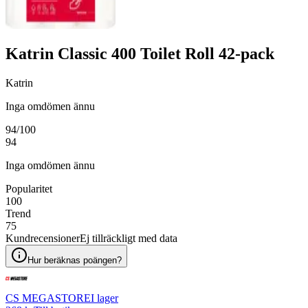
Katrin Classic 400 Toilet Roll 42-pack
Katrin
Inga omdömen ännu
94
/100
94
Inga omdömen ännu
Popularitet
100
Trend
75
Kundrecensioner
Ej tillräckligt med data
Hur beräknas poängen?
CS MEGASTORE
I lager