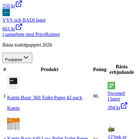
550 kr
VVS och BAD
I lager
661 kr
i samarbete med PriceRunner
Bästa toalettpappret 2026
Produkter
Bästa
#
Produkt
Poäng
erbjudande
Swemed
1
96
Katrin Basic 360 Toilet Paper 42-pack
I lager
394 kr
Katrin
123ink.se
Katrin Basic 640 Low Pallet Toilet Paper