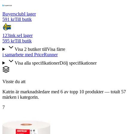
Buyersclub
I lager
591 kr
Till butik
123ink.se
I lager
595 kr
Till butik
Visa
2
butiker
till
Visa färre
i samarbete med PriceRunner
Visa alla specifikationer
Dölj specifikationer
Visste du att
Katrin är marknadsledare med 6 av topp 10 produkter — totalt 57
märken i kategorin.
7