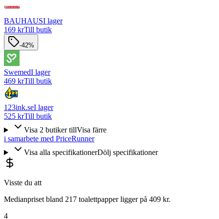
BAUHAUS
I lager
169 kr
Till butik
-42%
Swemed
I lager
469 kr
Till butik
123ink.se
I lager
525 kr
Till butik
Visa
2
butiker
till
Visa färre
i samarbete med PriceRunner
Visa alla specifikationer
Dölj specifikationer
Visste du att
Medianpriset bland 217 toalettpapper ligger på 409 kr.
4