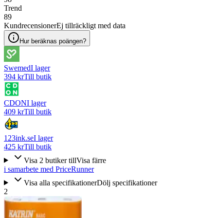
Trend
89
Kundrecensioner
Ej tillräckligt med data
Hur beräknas poängen?
Swemed
I lager
394 kr
Till butik
CDON
I lager
409 kr
Till butik
123ink.se
I lager
425 kr
Till butik
Visa
2
butiker
till
Visa färre
i samarbete med PriceRunner
Visa alla specifikationer
Dölj specifikationer
2