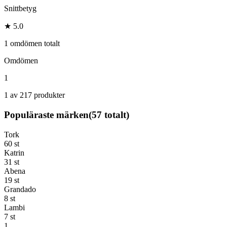
Snittbetyg
★ 5.0
1 omdömen totalt
Omdömen
1
1 av 217 produkter
Populäraste märken
(
57
totalt)
Tork
60
st
Katrin
31
st
Abena
19
st
Grandado
8
st
Lambi
7
st
1