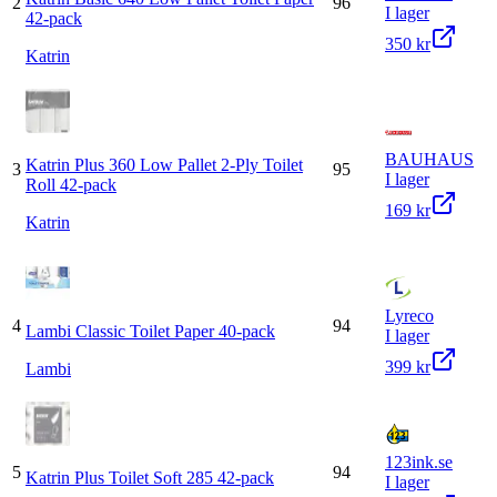
2
96
I lager
42-pack
350 kr
Katrin
BAUHAUS
Katrin Plus 360 Low Pallet 2-Ply Toilet
3
95
I lager
Roll 42-pack
169 kr
Katrin
Lyreco
4
94
Lambi Classic Toilet Paper 40-pack
I lager
399 kr
Lambi
123ink.se
5
94
Katrin Plus Toilet Soft 285 42-pack
I lager