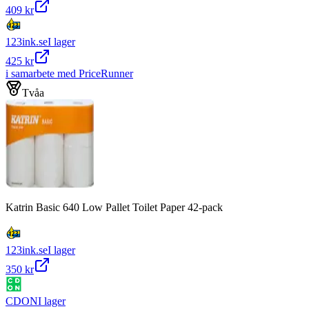
409 kr
123ink.se
I lager
425 kr
i samarbete med PriceRunner
Tvåa
Katrin Basic 640 Low Pallet Toilet Paper 42-pack
123ink.se
I lager
350 kr
CDON
I lager