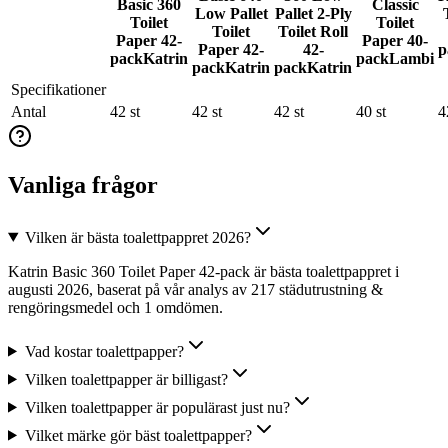
Basic 360
Classic
Low Pallet
Pallet 2-Ply
Toilet
Toilet
Toilet
Toilet Roll
Paper 42-
Paper 40-
Paper 42-
42-
p
pack
Katrin
pack
Lambi
pack
Katrin
pack
Katrin
Specifikationer
Antal
42 st
42 st
42 st
40 st
4
Vanliga frågor
Vilken är bästa toalettpappret 2026?
Katrin Basic 360 Toilet Paper 42-pack är bästa toalettpappret i
augusti 2026, baserat på vår analys av 217 städutrustning &
rengöringsmedel och 1 omdömen.
Vad kostar toalettpapper?
Vilken toalettpapper är billigast?
Vilken toalettpapper är populärast just nu?
Vilket märke gör bäst toalettpapper?