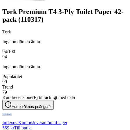
Tork Premium T4 3-Ply Toilet Paper 42-
pack (110317)
Tork
Inga omdömen ännu
94
/100
94
Inga omdömen ännu
Popularitet
99
Trend
79
Kundrecensioner
Ej tillräckligt med data
Hur beräknas poängen?
Inflexus Kontorsleverantören
I lager
559 kr
Till butik