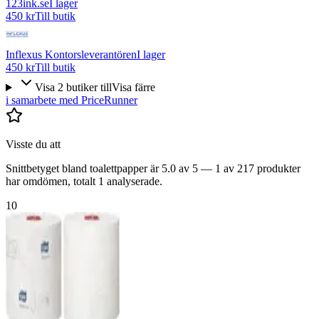
123ink.se
I lager
450 kr
Till butik
Inflexus Kontorsleverantören
I lager
450 kr
Till butik
Visa
2
butiker
till
Visa färre
i samarbete med PriceRunner
Visste du att
Snittbetyget bland toalettpapper är 5.0 av 5 — 1 av 217 produkter
har omdömen, totalt 1 analyserade.
10