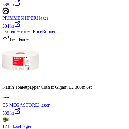
368 kr
PRIMMESHIPER
I lager
384 kr
i samarbete med PriceRunner
Trendande
Katrin Toalettpapper Classic Gigant L2 380m 6st
CS MEGASTORE
I lager
538 kr
123ink.se
I lager