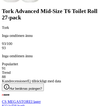
Tork Advanced Mid-Size T6 Toilet Roll
27-pack
Tork
Inga omdömen ännu
93
/100
93
Inga omdömen ännu
Popularitet
91
Trend
88
Kundrecensioner
Ej tillräckligt med data
Hur beräknas poängen?
CS MEGASTORE
I lager
822 kr
Till butik