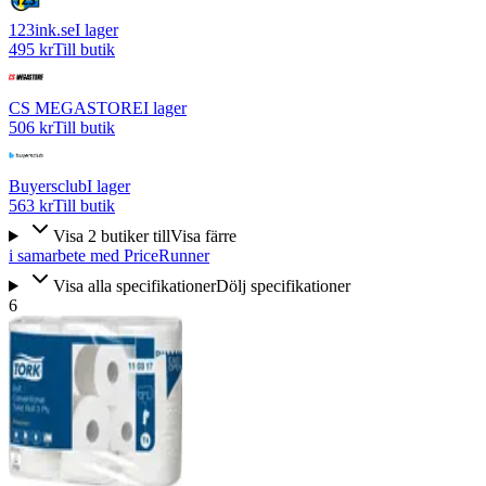
123ink.se
I lager
495 kr
Till butik
CS MEGASTORE
I lager
506 kr
Till butik
Buyersclub
I lager
563 kr
Till butik
Visa
2
butiker
till
Visa färre
i samarbete med PriceRunner
Visa alla specifikationer
Dölj specifikationer
6