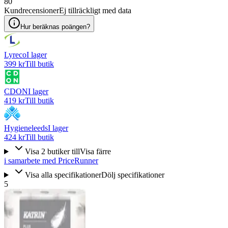
80
Kundrecensioner
Ej tillräckligt med data
Hur beräknas poängen?
Lyreco
I lager
399 kr
Till butik
CDON
I lager
419 kr
Till butik
Hygieneleeds
I lager
424 kr
Till butik
Visa
2
butiker
till
Visa färre
i samarbete med PriceRunner
Visa alla specifikationer
Dölj specifikationer
5