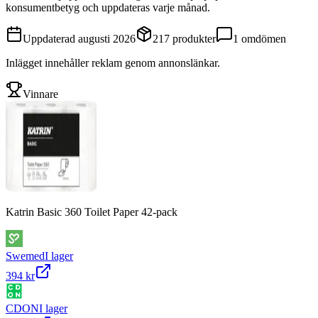
konsumentbetyg och uppdateras varje månad.
Uppdaterad
augusti 2026
217
produkter
1
omdömen
Inlägget innehåller reklam genom annonslänkar.
Vinnare
Katrin Basic 360 Toilet Paper 42-pack
Swemed
I lager
394 kr
CDON
I lager