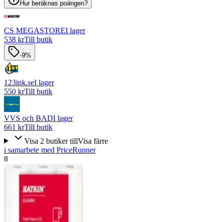
Hur beräknas poängen?
CS MEGASTORE
I lager
538 kr
Till butik
-9%
123ink.se
I lager
550 kr
Till butik
VVS och BAD
I lager
661 kr
Till butik
Visa
2
butiker
till
Visa färre
i samarbete med PriceRunner
8