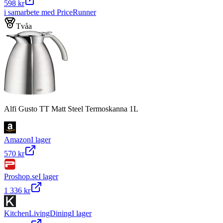
598 kr
i samarbete med PriceRunner
Tvåa
Alfi Gusto TT Matt Steel Termoskanna 1L
Amazon
I lager
570 kr
Proshop.se
I lager
1 336 kr
KitchenLivingDining
I lager