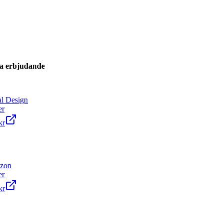
a erbjudande
l Design
er
kr
zon
er
kr