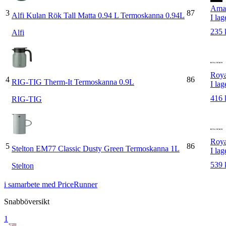
Ama
3
87
Alfi Kulan Rök Tall Matta 0.94 L Termoskanna 0.94L
I lag
235 
Alfi
Roya
4
86
RIG-TIG Therm-It Termoskanna 0.9L
I lag
416 
RIG-TIG
Roya
5
86
Stelton EM77 Classic Dusty Green Termoskanna 1L
I lag
539 
Stelton
i samarbete med PriceRunner
Snabböversikt
1