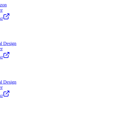
zon
er
kr
l Design
er
kr
l Design
er
kr