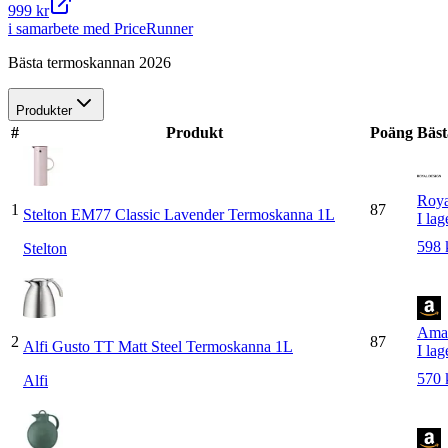
999 kr
i samarbete med PriceRunner
Bästa termoskannan 2026
Produkter
#
Produkt
Poäng
Bäst
Roya
1
87
Stelton EM77 Classic Lavender Termoskanna 1L
I lag
598 
Stelton
Ama
2
87
Alfi Gusto TT Matt Steel Termoskanna 1L
I lag
570 
Alfi