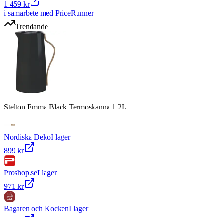
1 459 kr
i samarbete med PriceRunner
Trendande
Stelton Emma Black Termoskanna 1.2L
Nordiska Deko
I lager
899 kr
Proshop.se
I lager
971 kr
Bagaren och Kocken
I lager