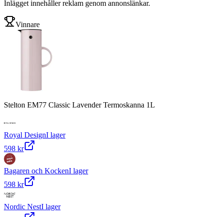
Inlägget innehåller reklam genom annonslänkar.
Vinnare
Stelton EM77 Classic Lavender Termoskanna 1L
Royal Design
I lager
598 kr
Bagaren och Kocken
I lager
598 kr
Nordic Nest
I lager