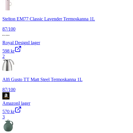
Stelton EM77 Classic Lavender Termoskanna 1L
87
/100
Royal Design
I lager
598 kr
2
Alfi Gusto TT Matt Steel Termoskanna 1L
87
/100
Amazon
I lager
570 kr
3