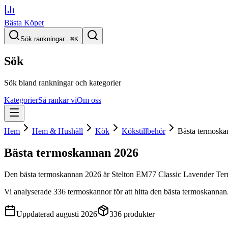
Bästa Köpet
Sök rankningar...
⌘
K
Sök
Sök bland rankningar och kategorier
Kategorier
Så rankar vi
Om oss
Hem
Hem & Hushåll
Kök
Kökstillbehör
Bästa termoska
Bästa termoskannan
2026
Den
bästa termoskannan
2026
är
Stelton EM77 Classic Lavender Te
Vi analyserade
336
termoskannor
för att hitta
den
bästa termoskannan
Uppdaterad
augusti 2026
336
produkter