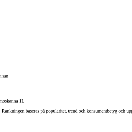
nnan
rmoskanna 1L
.
. Rankningen baseras på popularitet, trend och konsumentbetyg och up