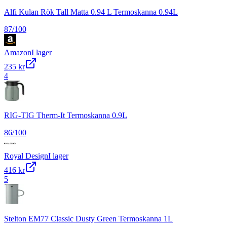
Alfi Kulan Rök Tall Matta 0.94 L Termoskanna 0.94L
87
/100
Amazon
I lager
235 kr
4
RIG-TIG Therm-It Termoskanna 0.9L
86
/100
Royal Design
I lager
416 kr
5
Stelton EM77 Classic Dusty Green Termoskanna 1L