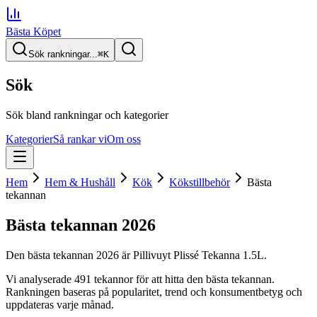
Bästa Köpet
Sök rankningar...
⌘
K
Sök
Sök bland rankningar och kategorier
Kategorier
Så rankar vi
Om oss
Hem
Hem & Hushåll
Kök
Kökstillbehör
Bästa
tekannan
Bästa tekannan
2026
Den
bästa tekannan
2026
är
Pillivuyt Plissé Tekanna 1.5L
.
Vi analyserade
491
tekannor
för att hitta
den
bästa tekannan
.
Rankningen baseras på popularitet, trend och konsumentbetyg och
uppdateras varje månad.