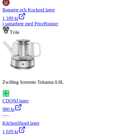
Bagaren och Kocken
I lager
1 189 kr
i samarbete med PriceRunner
Tvåa
Zwilling Sorrento Tekanna 0.8L
CDON
I lager
980 kr
KitchenShop
I lager
1 029 kr