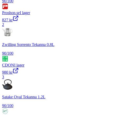
90
/100
Proshop.se
I lager
827 kr
2
Zwilling Sorrento Tekanna 0.8L
90
/100
CDON
I lager
980 kr
3
Satake Oval Tekanna 1.2L
90
/100