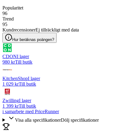
Popularitet
96
Trend
95
Kundrecensioner
Ej tillräckligt med data
Hur beräknas poängen?
CDON
I lager
980 kr
Till butik
KitchenShop
I lager
1 029 kr
Till butik
Zwilling
I lager
1 399 kr
Till butik
i samarbete med PriceRunner
Visa alla specifikationer
Dölj specifikationer