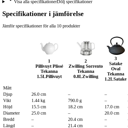
Visa alla specifikationer
Dölj specifikationer
Specifikationer i jämförelse
Jämför specifikationer för alla
10
produkter
3
1
2
Satake
Pillivuyt Plissé
Zwilling Sorrento
Oval
Tekanna
Tekanna
Tekanna
1.5L
Pillivuyt
0.8L
Zwilling
1.2L
Satake
Mått
Djup
26.0 cm
–
–
Vikt
1.44 kg
790.0 g
–
Höjd
15.5 cm
18.2 cm
17.0 cm
Diameter
25.0 cm
–
20.0 cm
Bredd
–
20.4 cm
–
Längd
–
21.4 cm
–