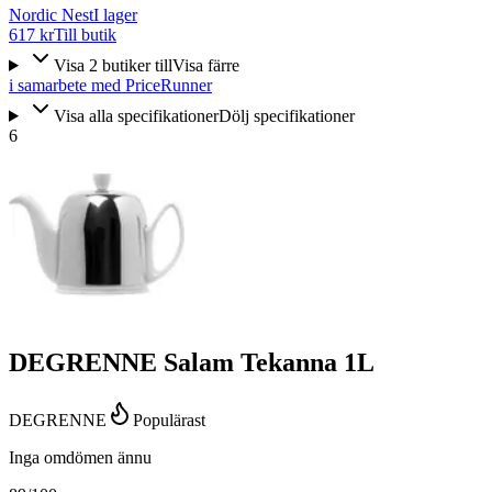
Nordic Nest
I lager
617 kr
Till butik
Visa
2
butiker
till
Visa färre
i samarbete med PriceRunner
Visa alla specifikationer
Dölj specifikationer
6
DEGRENNE Salam Tekanna 1L
DEGRENNE
Populärast
Inga omdömen ännu