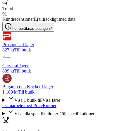
99
Trend
91
Kundrecensioner
Ej tillräckligt med data
Hur beräknas poängen?
Proshop.se
I lager
827 kr
Till butik
Cervera
I lager
839 kr
Till butik
Bagaren och Kocken
I lager
1 189 kr
Till butik
Visa
1
butik
till
Visa färre
i samarbete med PriceRunner
Visa alla specifikationer
Dölj specifikationer