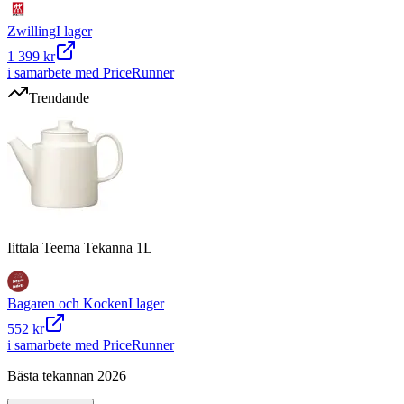
Zwilling
I lager
1 399 kr
i samarbete med PriceRunner
Trendande
Iittala Teema Tekanna 1L
Bagaren och Kocken
I lager
552 kr
i samarbete med PriceRunner
Bästa tekannan 2026