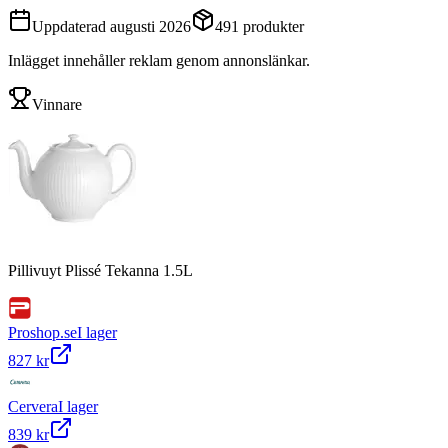
Uppdaterad
augusti 2026
491
produkter
Inlägget innehåller reklam genom annonslänkar.
Vinnare
Pillivuyt Plissé Tekanna 1.5L
Proshop.se
I lager
827 kr
Cervera
I lager
839 kr