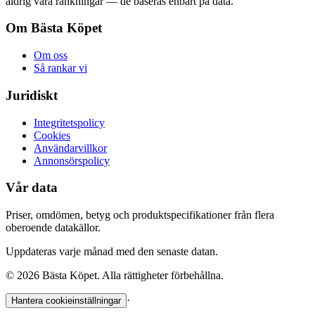
aldrig våra rankningar — de baseras enbart på data.
Om Bästa Köpet
Om oss
Så rankar vi
Juridiskt
Integritetspolicy
Cookies
Användarvillkor
Annonsörspolicy
Vår data
Priser, omdömen, betyg och produktspecifikationer från flera
oberoende datakällor.
Uppdateras varje månad med den senaste datan.
©
2026
Bästa Köpet. Alla rättigheter förbehållna.
·
Hantera cookieinställningar