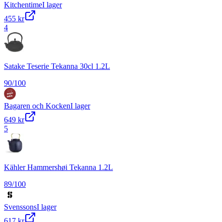
Kitchentime
I lager
455 kr
4
Satake Teserie Tekanna 30cl 1.2L
90
/100
Bagaren och Kocken
I lager
649 kr
5
Kähler Hammershøi Tekanna 1.2L
89
/100
Svenssons
I lager
617 kr