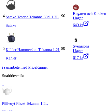
Bagaren och Kocken
4
90
Satake Teserie Tekanna 30cl 1.2L
I lager
649 kr
Satake
Svenssons
5
89
Kähler Hammershøi Tekanna 1.2L
I lager
617 kr
Kähler
i samarbete med PriceRunner
Snabböversikt
1
Pillivuyt Plissé Tekanna 1.5L