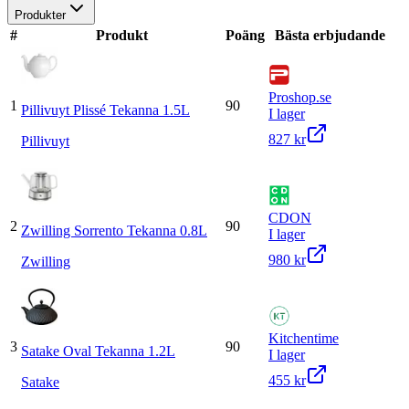
Produkter
#
Produkt
Poäng
Bästa erbjudande
Proshop.se
1
90
Pillivuyt Plissé Tekanna 1.5L
I lager
827 kr
Pillivuyt
CDON
2
90
Zwilling Sorrento Tekanna 0.8L
I lager
980 kr
Zwilling
Kitchentime
3
90
Satake Oval Tekanna 1.2L
I lager
455 kr
Satake