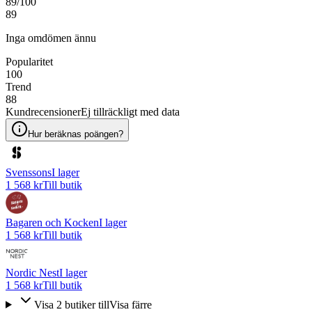
89
/100
89
Inga omdömen ännu
Popularitet
100
Trend
88
Kundrecensioner
Ej tillräckligt med data
Hur beräknas poängen?
Svenssons
I lager
1 568 kr
Till butik
Bagaren och Kocken
I lager
1 568 kr
Till butik
Nordic Nest
I lager
1 568 kr
Till butik
Visa
2
butiker
till
Visa färre