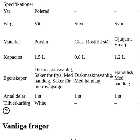
Specifikationer
Yta
Polerad
–
–
Färg
Vit
Silver
Svart
Gjutjärn,
Material
Porslin
Glas, Rostfritt stål
Emalj
Kapacitet
1.5 L
0.8 L
1.2 L
Diskmaskinsvänlig,
Handdisk,
Säker för frys, Med
Diskmaskinsvänlig,
Egenskaper
Med
handtag, Säker för
Med handtag
handtag
mikrovågsugn
Antal delar
1 st
1 st
1 st
Tillverkarfärg
White
–
–
Vanliga frågor