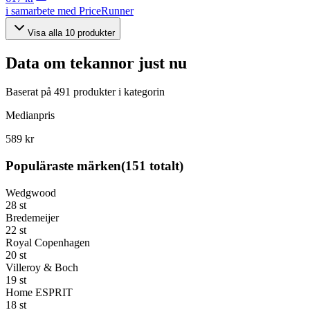
i samarbete med PriceRunner
Visa alla
10
produkter
Data om
tekannor
just nu
Baserat på
491
produkter i kategorin
Medianpris
589 kr
Populäraste märken
(
151
totalt)
Wedgwood
28
st
Bredemeijer
22
st
Royal Copenhagen
20
st
Villeroy & Boch
19
st
Home ESPRIT
18
st