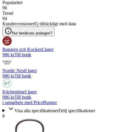
Popularitet
96
Trend
94
Kundrecensioner
Ej tillräckligt med data
Hur beräknas poängen?
Bagaren och Kocken
I lager
986 kr
Till butik
Nordic Nest
I lager
986 kr
Till butik
Kitchentime
I lager
986 kr
Till butik
i samarbete med PriceRunner
Visa alla specifikationer
Dölj specifikationer
8