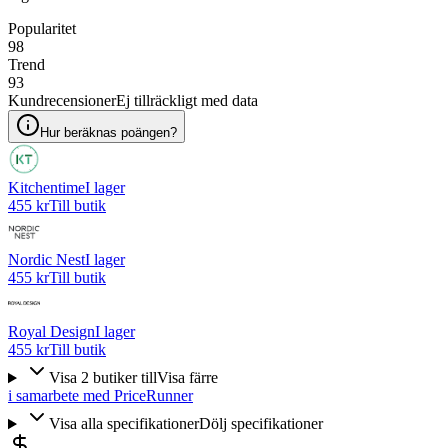
Popularitet
98
Trend
93
Kundrecensioner
Ej tillräckligt med data
Hur beräknas poängen?
Kitchentime
I lager
455 kr
Till butik
Nordic Nest
I lager
455 kr
Till butik
Royal Design
I lager
455 kr
Till butik
Visa
2
butiker
till
Visa färre
i samarbete med PriceRunner
Visa alla specifikationer
Dölj specifikationer