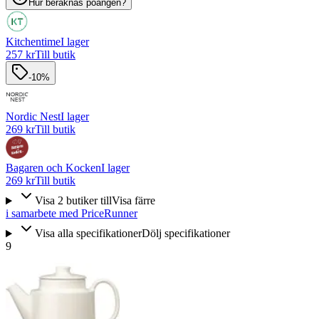
Hur beräknas poängen?
Kitchentime
I lager
257 kr
Till butik
-10%
Nordic Nest
I lager
269 kr
Till butik
Bagaren och Kocken
I lager
269 kr
Till butik
Visa
2
butiker
till
Visa färre
i samarbete med PriceRunner
Visa alla specifikationer
Dölj specifikationer
9