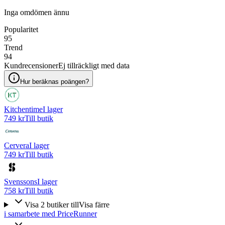
Inga omdömen ännu
Popularitet
95
Trend
94
Kundrecensioner
Ej tillräckligt med data
Hur beräknas poängen?
Kitchentime
I lager
749 kr
Till butik
Cervera
I lager
749 kr
Till butik
Svenssons
I lager
758 kr
Till butik
Visa
2
butiker
till
Visa färre
i samarbete med PriceRunner