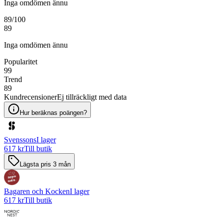
Inga omdömen ännu
89
/100
89
Inga omdömen ännu
Popularitet
99
Trend
89
Kundrecensioner
Ej tillräckligt med data
Hur beräknas poängen?
Svenssons
I lager
617 kr
Till butik
Lägsta pris 3 mån
Bagaren och Kocken
I lager
617 kr
Till butik