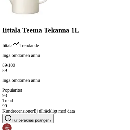
Iittala Teema Tekanna 1L
Iittala
Trendande
Inga omdömen ännu
89
/100
89
Inga omdömen ännu
Popularitet
93
Trend
99
Kundrecensioner
Ej tillräckligt med data
Hur beräknas poängen?