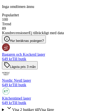
Inga omdömen ännu
Popularitet
100
Trend
89
Kundrecensioner
Ej tillräckligt med data
Hur beräknas poängen?
Bagaren och Kocken
I lager
649 kr
Till butik
Lägsta pris 3 mån
Nordic Nest
I lager
649 kr
Till butik
Kitchentime
I lager
649 kr
Till butik
Visa
2
butiker
till
Visa färre